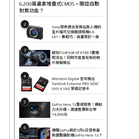
6,200萬畫素堆疊式CMOS + 眼控自動
對焦功能？
2
Sony發表適合安裝在無人機的
全片幅可交換鏡頭相機ILX-
LR1，集輕巧、高畫質於一身
3
疑似FUJIFILM GFX100 II實機
照流出！同時可能會有新的軟
片模擬推出
4
Western Digital 宣布推出
SanDisk Extreme PRO SDXC
UHS-II V60 等級記憶卡
5
GoPro Hero 12重磅發表！續航
力大升級，建議售價新台幣
14,900元
6
傳聞GoPro將於9月6日發表最
新運動攝影機GoPro Hero 12？