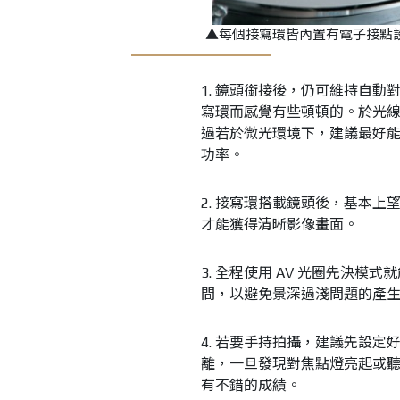
▲每個接寫環皆內置有電子接點
1. 鏡頭銜接後，仍可維持自
寫環而感覺有些頓頓的。於光
過若於微光環境下，建議最好
功率。
2. 接寫環搭載鏡頭後，基本
才能獲得清晰影像畫面。
3. 全程使用 AV 光圈先決模式
間，以避免景深過淺問題的產生；
4. 若要手持拍攝，建議先設
離，一旦發現對焦點燈亮起或
有不錯的成績。