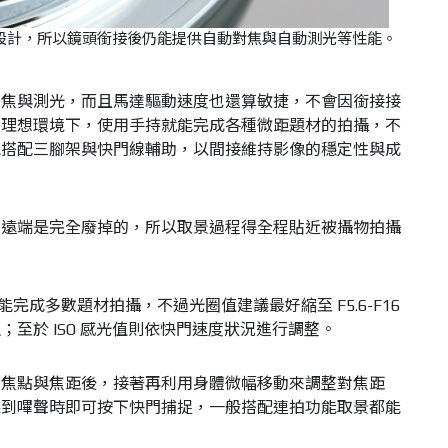
設計，所以鏡頭銜接後仍能提供自動對焦與自動測光等性能。
動對焦與測光，而且馬達驅動速度也還算敏捷，不會因銜接接
線理想環境下，使用手持就能完成各種微距題材的拍攝，不
能搭配三腳架與快門線輔助，以間接維持影像的穩定性與成
上望遠端是完全廢掉的，所以取景過程得全程貼近被攝物拍攝
就能完成多數題材拍攝，不過光圈值建議最好縮至 F5.6-F16
至於 ISO 感光值則依快門速度狀況進行調整。
定好焦點與焦距後，接著再利用身體微幅移動來調整對焦距
聽到嗶聲時即可按下快門捕捉，一般搭配連拍功能取景都能