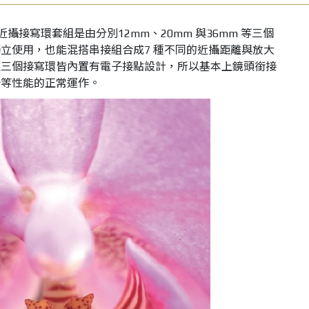
 Set DG 近攝接寫環套組是由分別12mm、20mm 與36mm 等三個
立使用，也能混搭串接組合成7 種不同的近攝距離與放大
這三個接寫環皆內置有電子接點設計，所以基本上鏡頭銜接
光等性能的正常運作。