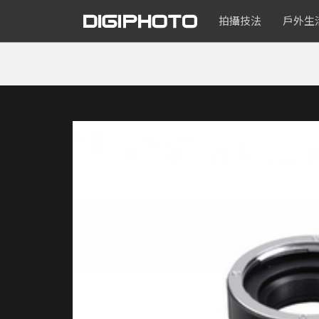
拍攝技法
戶外生