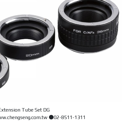
tension Tube Set DG
chengseng.com.tw ●02-8511-1311