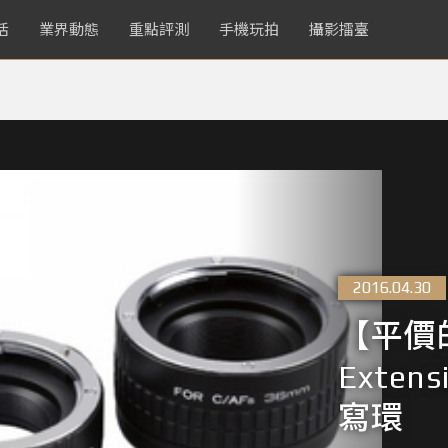
活
業界動態
重點評測
手機玩拍
攝影擂臺
2016.04.30
【平價
Extens
寫環