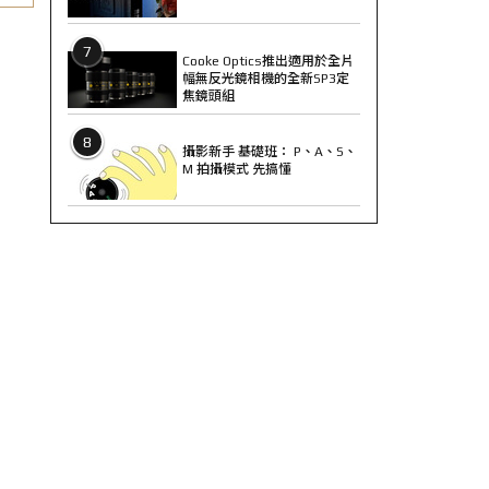
7
Cooke Optics推出適用於全片
幅無反光鏡相機的全新SP3定
焦鏡頭組
8
攝影新手 基礎班： P、A、S、
M 拍攝模式 先搞懂