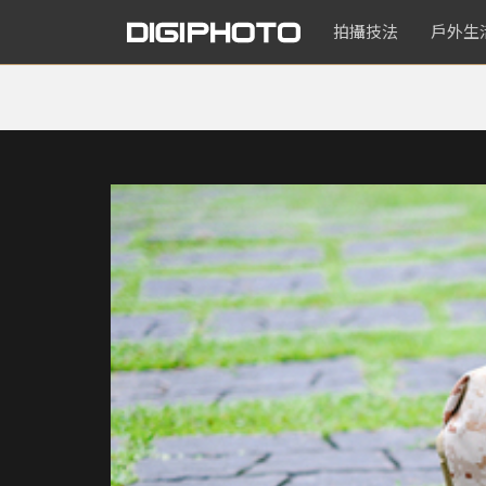
拍攝技法
戶外生