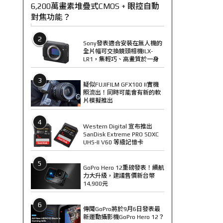
6,200萬畫素堆疊式CMOS + 眼控自動
對焦功能？
2
Sony發表適合安裝在無人機的
全片幅可交換鏡頭相機ILX-
LR1，集輕巧、高畫質於一身
3
疑似FUJIFILM GFX100 II實機
照流出！同時可能會有新的軟
片模擬推出
4
Western Digital 宣布推出
SanDisk Extreme PRO SDXC
UHS-II V60 等級記憶卡
5
GoPro Hero 12重磅發表！續航
力大升級，建議售價新台幣
14,900元
6
傳聞GoPro將於9月6日發表最
新運動攝影機GoPro Hero 12？