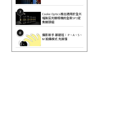
7
Cooke Optics推出適用於全片
幅無反光鏡相機的全新SP3定
焦鏡頭組
8
攝影新手 基礎班： P、A、S、
M 拍攝模式 先搞懂