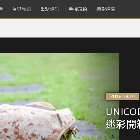
活
業界動態
重點評測
手機玩拍
攝影擂臺
2016.03.19
UNICO
迷彩開