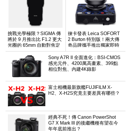
挑戰光學極限？SIGMA 傳
徠卡發表 Leica SOFORT
將於 9 月推出比 F1.2 更大
2 Burton 特別版！兩大傳
光圈的 65mm 自動對焦定
奇品牌攜手推出獨家即時
焦鏡
成像相機
Sony A7R II 全面進化：BSI-CMOS
感光元件、4200萬高畫素、399點
相位對焦、內建4K錄影
富士相機最新旗艦FUJIFILM X-
H2、X-H2S究竟主要差異有哪些？
經典不死！傳 Canon PowerShot
G7 X Mark III 的後繼機種有望在今
年年底前推出？