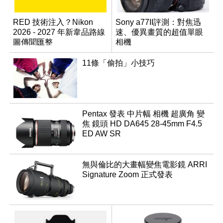
RED 技術注入？Nikon
Sony a77II評測：對焦迅
2026 - 2027 年新韋品路線
速、優異畫質的超值單眼
圖傳聞匯整
相機
11條「偷拍」小技巧
Pentax 發表 中片幅 相機 超廣角 變
焦 鏡頭 HD DA645 28-45mm F4.5
ED AW SR
無與倫比的大畫幅變焦電影鏡 ARRI
Signature Zoom 正式發表