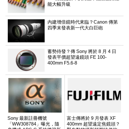
能大幅升級
內建增倍鏡時代來臨？Canon 傳第
四季末發表新一代大白巨砲
蓄勢待發？傳 Sony 將於 8 月 4 日
發表平價超望遠鏡頭 FE 100-
400mm F5.6-8
Sony 最新註冊機號
富士傳將於 9 月發表 XF
「WW308784」曝光，隨
400mm 超望遠定焦鏡頭？