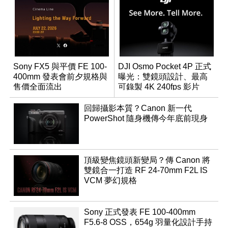
Sony FX5 與平價 FE 100-
DJI Osmo Pocket 4P 正式
400mm 發表會前夕規格與
曝光：雙鏡頭設計、最高
售價全面流出
可錄製 4K 240fps 影片
回歸攝影本質？Canon 新一代
PowerShot 隨身機傳今年底前現身
頂級變焦鏡頭新變局？傳 Canon 將
雙鏡合一打造 RF 24-70mm F2L IS
VCM 夢幻規格
Sony 正式發表 FE 100-400mm
F5.6-8 OSS，654g 羽量化設計手持