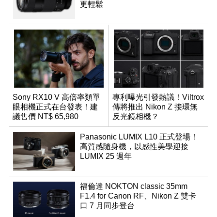
更輕鬆
Sony RX10 V 高倍率類單
專利曝光引發熱議！Viltrox
眼相機正式在台發表！建
傳將推出 Nikon Z 接環無
議售價 NT$ 65,980
反光鏡相機？
Panasonic LUMIX L10 正式登場！
高質感隨身機，以感性美學迎接
LUMIX 25 週年
福倫達 NOKTON classic 35mm
F1.4 for Canon RF、Nikon Z 雙卡
口 7 月同步登台