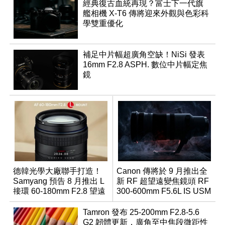
經典復古血統再現？富士下一代旗
艦相機 X-T6 傳將迎來外觀與色彩科
學雙重優化
補足中片幅超廣角空缺！NiSi 發表
16mm F2.8 ASPH. 數位中片幅定焦
鏡
德韓光學大廠聯手打造！
Canon 傳將於 9 月推出全
Samyang 預告 8 月推出 L
新 RF 超望遠變焦鏡頭 RF
接環 60-180mm F2.8 望遠
300-600mm F5.6L IS USM
變焦鏡
Tamron 發布 25-200mm F2.8-5.6
G2 韌體更新，廣角至中焦段微距性