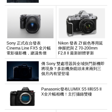
Sony 正式在台發表
Nikon 發表 Zf 銀色專用延
Cinema Line FX5 全片幅
伸握把與 Z 70-200mm
電影攝影機，建議售價
F2.8 II 最新韌體更新
NT$144,980
傳 Sony 雙處理器與全域快門新機即
將現身？多款機身鏡頭未來兩到三
個月內有望登場
Panasonic發布LUMIX S5 II和S5 II
X全片幅相機！主打攝錄雙棲