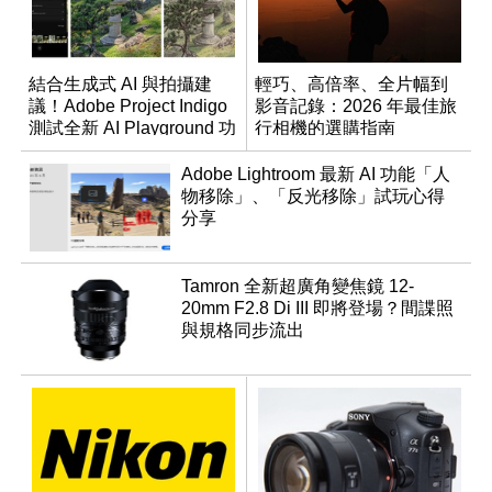
結合生成式 AI 與拍攝建
輕巧、高倍率、全片幅到
議！Adobe Project Indigo
影音記錄：2026 年最佳旅
測試全新 AI Playground 功
行相機的選購指南
能
Adobe Lightroom 最新 AI 功能「人
物移除」、「反光移除」試玩心得
分享
Tamron 全新超廣角變焦鏡 12-
20mm F2.8 Di III 即將登場？間諜照
與規格同步流出