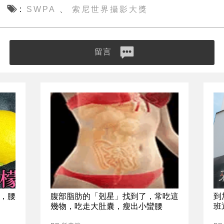
SWPA
索尼世界攝影大獎
、
留言
，腰
腹部脂肪的「剋星」找到了，常吃這
到
幾物，吃走大肚囊，瘦出小蠻腰
班