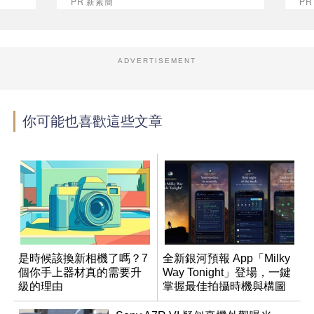
PR 新素簡
P
ADVERTISEMENT
你可能也喜歡這些文章
是時候該換新相機了嗎？7
全新銀河預報 App「Milky
個你手上器材真的需要升
Way Tonight」登場，一鍵
級的理由
掌握最佳拍攝時機與構圖