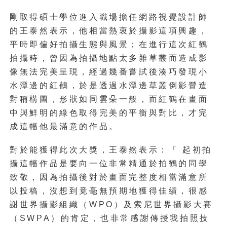
剛取得碩士學位進入職場擔任網路視覺設計師
的王泰然表示，他相當熱衷於攝影這項興趣，
平時即偏好拍攝生態與風景；在進行這次紅鶴
拍攝時，曾因為拍攝地點太多雜草叢而造成影
像無法完美呈現，經過幾番嘗試後湊巧發現小
水潭邊的紅鶴，於是透過水潭邊草叢倒影營造
對稱構圖，形狀如同雲朵一般，而紅鶴在畫面
中與鮮明的綠色取得完美的平衡與對比，才完
成這幅他最滿意的作品。
對於能獲得此次大獎，王泰然表示：「 起初拍
攝這幅作品是要向一位非常精通於拍鶴的同學
致敬，因為拍攝後對於畫面完整度相當滿意所
以投稿，沒想到竟毫無預期地獲得佳績，很感
謝世界攝影組織（WPO）及索尼世界攝影大賽
（SWPA）的肯定，也非常感謝傳授我拍照技