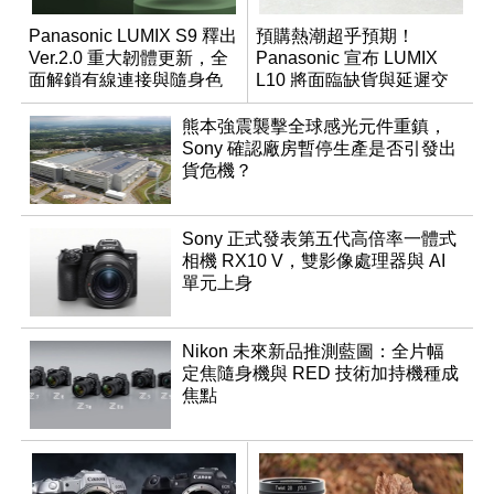
Panasonic LUMIX S9 釋出
預購熱潮超乎預期！
Ver.2.0 重大韌體更新，全
Panasonic 宣布 LUMIX
面解鎖有線連接與隨身色
L10 將面臨缺貨與延遲交
調編輯
貨時間
熊本強震襲擊全球感光元件重鎮，
Sony 確認廠房暫停生產是否引發出
貨危機？
Sony 正式發表第五代高倍率一體式
相機 RX10 V，雙影像處理器與 AI
單元上身
Nikon 未來新品推測藍圖：全片幅
定焦隨身機與 RED 技術加持機種成
焦點