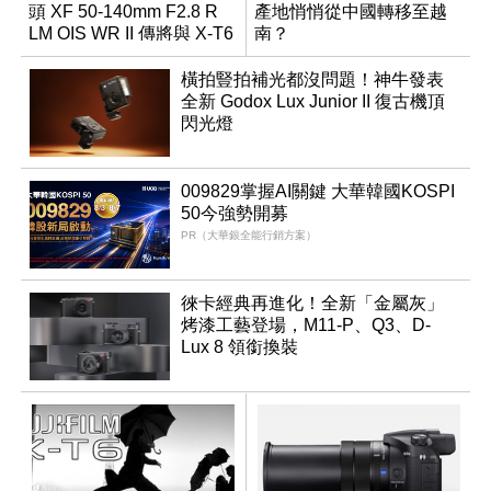
頭 XF 50-140mm F2.8 R
產地悄悄從中國轉移至越
LM OIS WR II 傳將與 X-T6
南？
同步亮相
橫拍豎拍補光都沒問題！神牛發表
全新 Godox Lux Junior II 復古機頂
閃光燈
009829掌握AI關鍵 大華韓國KOSPI
50今強勢開募
PR（大華銀全能行銷方案）
徠卡經典再進化！全新「金屬灰」
烤漆工藝登場，M11-P、Q3、D-
Lux 8 領銜換裝