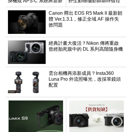
身機或 APS-C 系統將迎新
野生動物攝影師期待值拉
成員？
滿
Canon 釋出 EOS R5 Mark II 最新韌
體 Ver.1.3.1，修正全域 AF 操作失
效問題
經典計畫大復活？Nikon 傳將重啟
曾經胎死腹中的 DL 系列高階隨身機
雲台相機再添新成員？Insta360
Luna Pro 外流照曝光，改採單鏡頭
配置