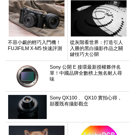
不容小覷的輕巧入門機！
從灰階看世界：打造引人
FUJIFILM X-M5 快速評測
入勝的黑白攝影作品之關
鍵技巧大公開
Sony 公開 E 接環最新授權夥伴名
單！中國品牌全數榜上無名耐人尋
味
Sony QX100 、 QX10 實拍心得，
顛覆既有攝影觀念