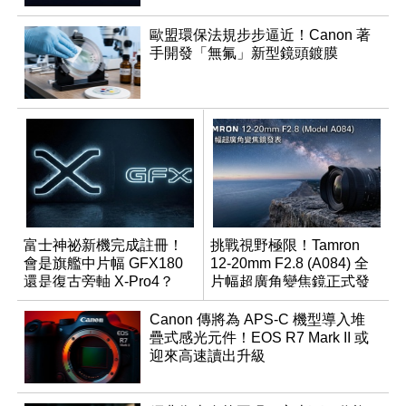
歐盟環保法規步步逼近！Canon 著
手開發「無氟」新型鏡頭鍍膜
富士神祕新機完成註冊！
挑戰視野極限！Tamron
會是旗艦中片幅 GFX180
12-20mm F2.8 (A084) 全
還是復古旁軸 X-Pro4？
片幅超廣角變焦鏡正式發
表
Canon 傳將為 APS-C 機型導入堆
疊式感光元件！EOS R7 Mark II 或
迎來高速讀出升級