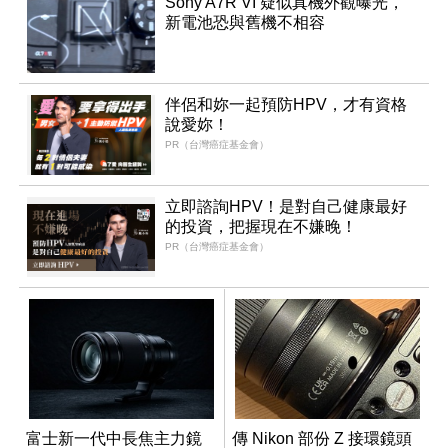
Sony A7R VI 疑似真機外觀曝光，
新電池恐與舊機不相容
伴侶和妳一起預防HPV，才有資格
說愛妳！
PR（台灣癌症基金會）
立即諮詢HPV！是對自己健康最好
的投資，把握現在不嫌晚！
PR（台灣癌症基金會）
富士新一代中長焦主力鏡
傳 Nikon 部份 Z 接環鏡頭