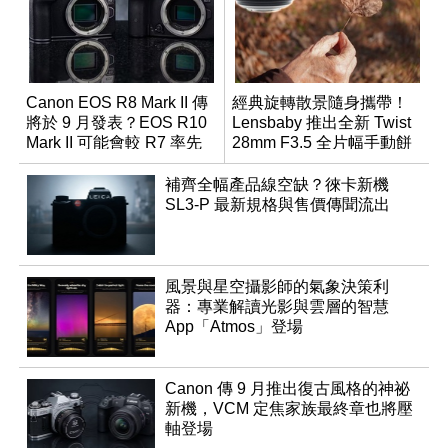
Canon EOS R8 Mark II 傳
經典旋轉散景隨身攜帶！
將於 9 月發表？EOS R10
Lensbaby 推出全新 Twist
Mark II 可能會較 R7 率先
28mm F3.5 全片幅手動餅
推出
乾鏡
補齊全幅產品線空缺？徠卡新機
SL3-P 最新規格與售價傳聞流出
風景與星空攝影師的氣象決策利
器：專業解讀光影與雲層的智慧
App「Atmos」登場
Canon 傳 9 月推出復古風格的神祕
新機，VCM 定焦家族最終章也將壓
軸登場