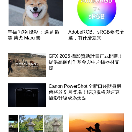
幸福 寵物 攝影 ：遇見 微
AdobeRGB、sRGB要怎麼
笑 柴犬 Maru 醬
選，有什麼差異
GFX 2026 攝影贊助計畫正式開跑！
提供高額創作基金與中片幅器材支
援
Canon PowerShot 全新口袋隨身機
傳將於 9 月登場！鏡頭規格與運算
攝影升級成為焦點