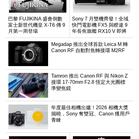
巴黎 FUJIKINA 盛會倒數
Sony 7 月雙機齊發！全域
富士新世代機皇 X-T6 傳 9
快門電影機 FX5 與睽違 9
月第一周登場
年長焦旗艦 RX10 V 即將
登場
Megadap 推出全球首款 Leica M 轉
Canon RF 自動對焦轉接環 M2RF
Tamron 推出 Canon RF 與 Nikon Z
接環 17-70mm F2.8 恆定大光圈標
準變焦鏡
年度最佳相機出爐！2026 相機大獎
揭曉，Sony 奪雙冠、Canon 獲用戶
青睞