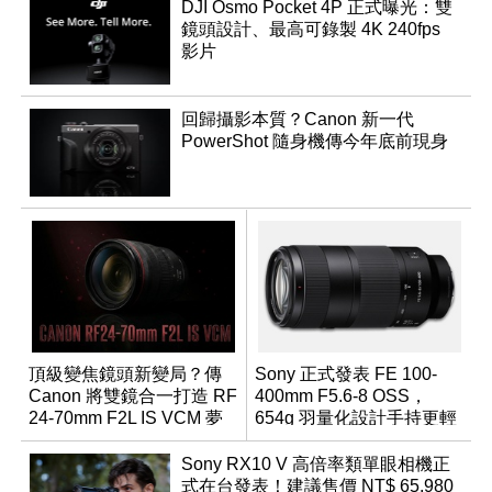
DJI Osmo Pocket 4P 正式曝光：雙
鏡頭設計、最高可錄製 4K 240fps
影片
回歸攝影本質？Canon 新一代
PowerShot 隨身機傳今年底前現身
頂級變焦鏡頭新變局？傳
Sony 正式發表 FE 100-
Canon 將雙鏡合一打造 RF
400mm F5.6-8 OSS，
24-70mm F2L IS VCM 夢
654g 羽量化設計手持更輕
幻規格
鬆
Sony RX10 V 高倍率類單眼相機正
式在台發表！建議售價 NT$ 65,980