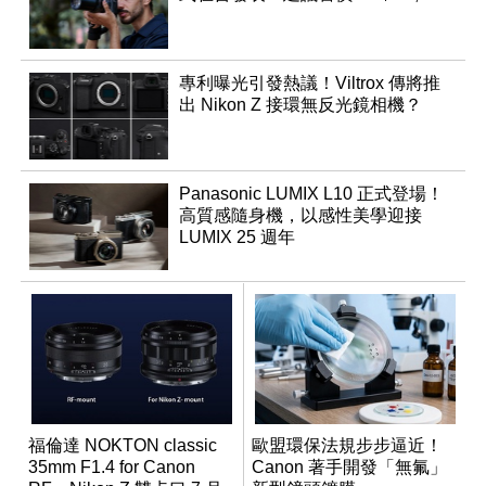
專利曝光引發熱議！Viltrox 傳將推
出 Nikon Z 接環無反光鏡相機？
Panasonic LUMIX L10 正式登場！
高質感隨身機，以感性美學迎接
LUMIX 25 週年
福倫達 NOKTON classic
歐盟環保法規步步逼近！
35mm F1.4 for Canon
Canon 著手開發「無氟」