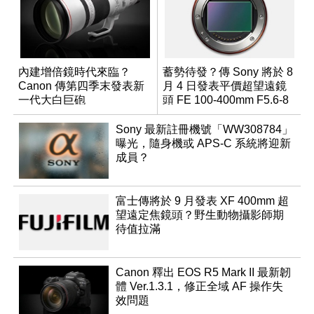
內建增倍鏡時代來臨？
蓄勢待發？傳 Sony 將於 8
Canon 傳第四季末發表新
月 4 日發表平價超望遠鏡
一代大白巨砲
頭 FE 100-400mm F5.6-8
Sony 最新註冊機號「WW308784」
曝光，隨身機或 APS-C 系統將迎新
成員？
富士傳將於 9 月發表 XF 400mm 超
望遠定焦鏡頭？野生動物攝影師期
待值拉滿
Canon 釋出 EOS R5 Mark II 最新韌
體 Ver.1.3.1，修正全域 AF 操作失
效問題