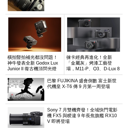
橫拍豎拍補光都沒問題！
徠卡經典再進化！全新
神牛發表全新 Godox Lux
「金屬灰」烤漆工藝登
Junior II 復古機頂閃光燈
場，M11-P、Q3、D-Lux 8
領銜換裝
巴黎 FUJIKINA 盛會倒數 富士新世
代機皇 X-T6 傳 9 月第一周登場
Sony 7 月雙機齊發！全域快門電影
機 FX5 與睽違 9 年長焦旗艦 RX10
V 即將登場