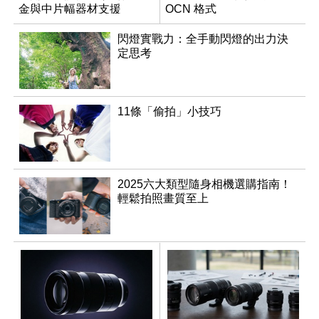
金與中片幅器材支援
OCN 格式
閃燈實戰力：全手動閃燈的出力決
定思考
11條「偷拍」小技巧
2025六大類型隨身相機選購指南！
輕鬆拍照畫質至上