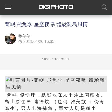
蘭嶼 飛魚季 星空夜曝 體驗離島風情
劉芊芊
2011/04/26 16:35
ADVERTISEMENT
蘭嶼 似珍珠，默默地在太平洋上閃耀著。
島上原住民 達悟族 （也稱 雅美族 ）傍海
為生，男人出海補魚，而女人則是種小