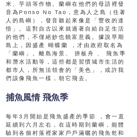
米、芋頭等作物。蘭嶼在他們的母語裡發
音為Ponso No Tao，意為人之島（住著
人的島嶼），發音聽起來像是「豐收的達
悟」。這對自古以來就過著自給自足生活
的他們，不僅絕妙也饒富意義。據說早期
島上，因盛產 蝴蝶蘭 ，才由政府取名為
「蘭嶼」。離島海景、 拼板舟 、 飛魚季
和潛水活動等，這些都是習慣城市生活的
都市人，所無法領會的「美色」，或許我
們該像飛魚一樣，朝它飛去。
捕魚風情 飛魚季
每年3月開始是飛魚盛產的季節 ，會一直
延續到六月左右，在這時期到蘭嶼，能體
驗到各個村落裡家家戶戶滿曬的飛魚乾和