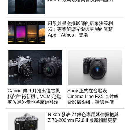
風景與星空攝影師的氣象決策利
器：專業解讀光影與雲層的智慧
App「Atmos」登場
Canon 傳 9 月推出復古風
Sony 正式在台發表
格的神祕新機，VCM 定焦
Cinema Line FX5 全片幅
家族最終章也將壓軸登場
電影攝影機，建議售價
NT$144,980
Nikon 發表 Zf 銀色專用延伸握把與
Z 70-200mm F2.8 II 最新韌體更新