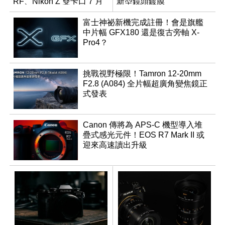
RF、Nikon Z 雙卡口 7 月
新型鏡頭鍍膜
同步登台
富士神祕新機完成註冊！會是旗艦
中片幅 GFX180 還是復古旁軸 X-
Pro4？
挑戰視野極限！Tamron 12-20mm
F2.8 (A084) 全片幅超廣角變焦鏡正
式發表
Canon 傳將為 APS-C 機型導入堆
疊式感光元件！EOS R7 Mark II 或
迎來高速讀出升級