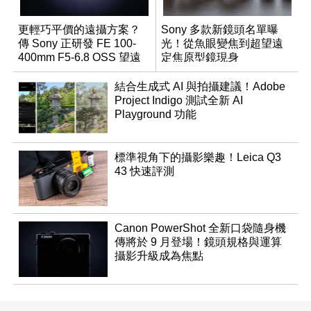
更輕巧平價的遠攝方案？
Sony 多款新鏡頭名單曝
傳 Sony 正研發 FE 100-
光！從魚眼變焦到超望遠
400mm F5-6.8 OSS 望遠
定焦原型鏡現身
變焦鏡頭
結合生成式 AI 與拍攝建議！Adobe
Project Indigo 測試全新 AI
Playground 功能
標準視角下的攝影樂趣！Leica Q3
43 快速評測
Canon PowerShot 全新口袋隨身機
傳將於 9 月登場！鏡頭規格與運算
攝影升級成為焦點