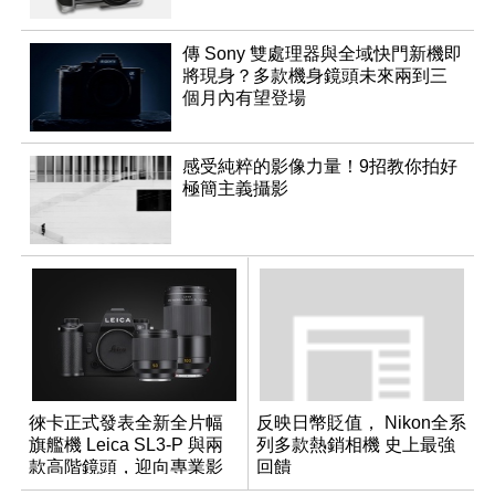
傳 Sony 雙處理器與全域快門新機即
將現身？多款機身鏡頭未來兩到三
個月內有望登場
感受純粹的影像力量！9招教你拍好
極簡主義攝影
徠卡正式發表全新全片幅
反映日幣貶值， Nikon全系
旗艦機 Leica SL3-P 與兩
列多款熱銷相機 史上最強
款高階鏡頭，迎向專業影
回饋
音全方位演進