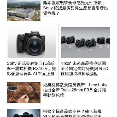
熊本強震襲擊全球感光元件重鎮，
Sony 確認廠房暫停生產是否引發出
貨危機？
Sony 正式發表第五代高倍
Nikon 未來新品推測藍圖：
率一體式相機 RX10 V，雙
全片幅定焦隨身機與 RED
影像處理器與 AI 單元上身
技術加持機種成焦點
經典旋轉散景隨身攜帶！Lensbaby
推出全新 Twist 28mm F3.5 全片幅
手動餅乾鏡
補齊全幅產品線空缺？徠卡新機
SL3-P 最新規格與售價傳聞流出