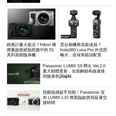
經典計畫大復活？Nikon 傳
雲台相機再添新成員？
將重啟曾經胎死腹中的 DL
Insta360 Luna Pro 外流照
系列高階隨身機
曝光，改採單鏡頭配置
Panasonic LUMIX S9 釋出 Ver.2.0
重大韌體更新，全面解鎖有線連接
與隨身色調編輯
預購熱潮超乎預期！Panasonic 宣
布 LUMIX L10 將面臨缺貨與延遲交
貨時間