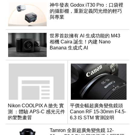
神牛發表 Godox iT30 Pro：口袋裡
的攝影棚，重新定義閃光燈的輕巧
與專業
世界首款擁有 AI 生成功能的 M43
相機 Caira 誕生！內建 Nano
Banana 生成式 AI
Nikon COOLPIX A 搶先 實
平價全幅超廣角變焦鏡頭
測 ：體驗 APS-C 感光元件
Canon RF 15-30mm F4.5-
的驚艷畫質
6.3 IS STM 實測說明
Tamron 全新超廣角變焦鏡 12-