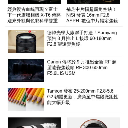
經典復古血統再現？富士
補足中片幅超廣角空缺！
下一代旗艦相機 X-T6 傳將
NiSi 發表 16mm F2.8
迎來外觀與色彩科學雙重
ASPH. 數位中片幅定焦鏡
優化
德韓光學大廠聯手打造！Samyang
預告 8 月推出 L 接環 60-180mm
F2.8 望遠變焦鏡
Canon 傳將於 9 月推出全新 RF 超
望遠變焦鏡頭 RF 300-600mm
F5.6L IS USM
Tamron 發布 25-200mm F2.8-5.6
G2 韌體更新，廣角至中焦段微距性
能大幅升級