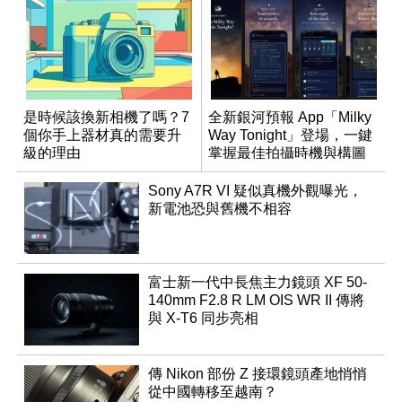
是時候該換新相機了嗎？7
全新銀河預報 App「Milky
個你手上器材真的需要升
Way Tonight」登場，一鍵
級的理由
掌握最佳拍攝時機與構圖
Sony A7R VI 疑似真機外觀曝光，
新電池恐與舊機不相容
富士新一代中長焦主力鏡頭 XF 50-
140mm F2.8 R LM OIS WR II 傳將
與 X-T6 同步亮相
傳 Nikon 部份 Z 接環鏡頭產地悄悄
從中國轉移至越南？