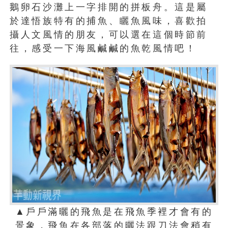
鵝卵石沙灘上一字排開的拼板舟。這是屬
於達悟族特有的捕魚、矖魚風味，喜歡拍
攝人文風情的朋友，可以選在這個時節前
往，感受一下海風鹹鹹的魚乾風情吧！
▲戶戶滿曬的飛魚是在飛魚季裡才會有的
景象，飛魚在各部落的曬法跟刀法會稍有