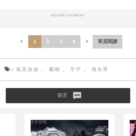
ADVERTISEMENT
1
2
3
4
單頁閱讀
風景旅遊
蘭嶼
芊芊
飛魚季
、
、
、
留言
業界動態