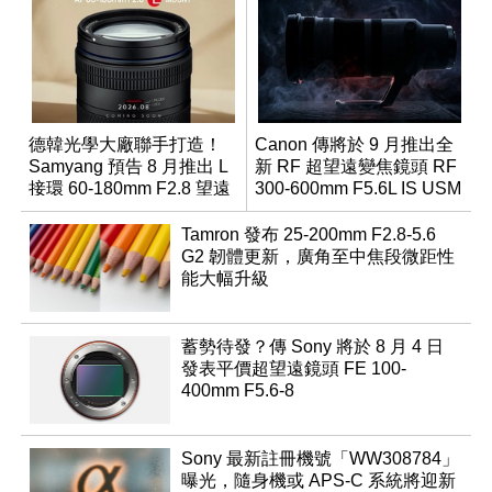
德韓光學大廠聯手打造！
Canon 傳將於 9 月推出全
Samyang 預告 8 月推出 L
新 RF 超望遠變焦鏡頭 RF
接環 60-180mm F2.8 望遠
300-600mm F5.6L IS USM
變焦鏡
Tamron 發布 25-200mm F2.8-5.6
G2 韌體更新，廣角至中焦段微距性
能大幅升級
蓄勢待發？傳 Sony 將於 8 月 4 日
發表平價超望遠鏡頭 FE 100-
400mm F5.6-8
Sony 最新註冊機號「WW308784」
曝光，隨身機或 APS-C 系統將迎新