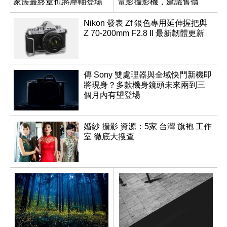
家族最終章也將壓軸登場
電影攝影機，建議售價
NT$144,980
Nikon 發表 Zf 銀色專用延伸握把與
Z 70-200mm F2.8 II 最新韌體更新
傳 Sony 雙處理器與全域快門新機即
將現身？多款機身鏡頭未來兩到三
個月內有望登場
婚紗 攝影 資源：5家 台灣 旗袍 工作
室 徹底大搜查