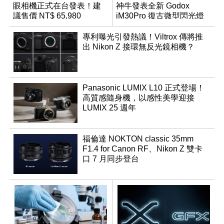
眼相機正式在台發表！建
神牛發表全新 Godox
議售價 NT$ 65,980
iM30Pro 復古微型閃光燈
專利曝光引發熱議！Viltrox 傳將推
出 Nikon Z 接環無反光鏡相機？
Panasonic LUMIX L10 正式登場！
高質感隨身機，以感性美學迎接
LUMIX 25 週年
福倫達 NOKTON classic 35mm
F1.4 for Canon RF、Nikon Z 雙卡
口 7 月同步登台