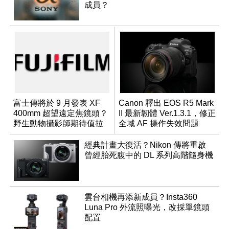
成員？
富士傳將於 9 月發表 XF
Canon 釋出 EOS R5 Mark
400mm 超望遠定焦鏡頭？
II 最新韌體 Ver.1.3.1，修正
野生動物攝影師期待值拉
全域 AF 操作失效問題
滿
經典計畫大復活？Nikon 傳將重啟
曾經胎死腹中的 DL 系列高階隨身機
雲台相機再添新成員？Insta360
Luna Pro 外流照曝光，改採單鏡頭
配置