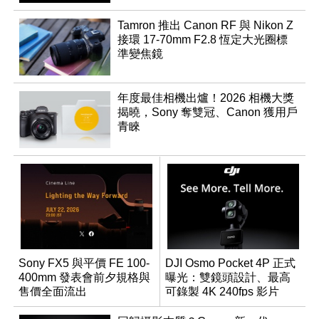
Tamron 推出 Canon RF 與 Nikon Z
接環 17-70mm F2.8 恆定大光圈標
準變焦鏡
年度最佳相機出爐！2026 相機大獎
揭曉，Sony 奪雙冠、Canon 獲用戶
青睞
Sony FX5 與平價 FE 100-
DJI Osmo Pocket 4P 正式
400mm 發表會前夕規格與
曝光：雙鏡頭設計、最高
售價全面流出
可錄製 4K 240fps 影片