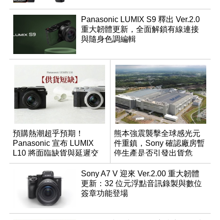
Panasonic LUMIX S9 釋出 Ver.2.0
重大韌體更新，全面解鎖有線連接
與隨身色調編輯
預購熱潮超乎預期！
熊本強震襲擊全球感光元
Panasonic 宣布 LUMIX
件重鎮，Sony 確認廠房暫
L10 將面臨缺貨與延遲交
停生產是否引發出貨危
貨時間
機？
Sony A7 V 迎來 Ver.2.00 重大韌體
更新：32 位元浮點音訊錄製與數位
簽章功能登場