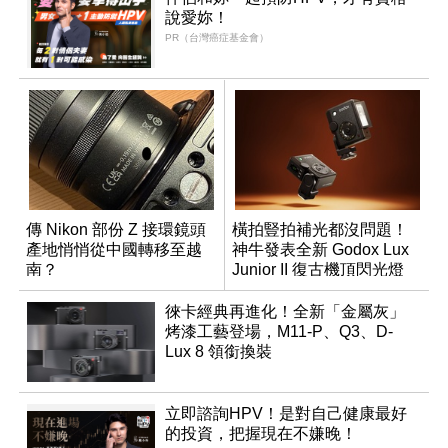
說愛妳！
PR（台灣癌症基金會）
傳 Nikon 部份 Z 接環鏡頭
橫拍豎拍補光都沒問題！
產地悄悄從中國轉移至越
神牛發表全新 Godox Lux
南？
Junior II 復古機頂閃光燈
徠卡經典再進化！全新「金屬灰」
烤漆工藝登場，M11-P、Q3、D-
Lux 8 領銜換裝
立即諮詢HPV！是對自己健康最好
的投資，把握現在不嫌晚！