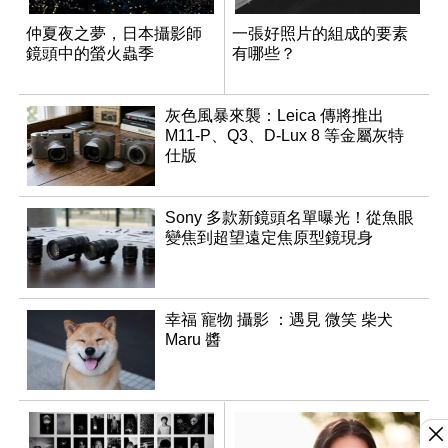
仲夏夜之夢，日本攝影師
一張好照片的組成的要素
鏡頭中的螢火蟲季
有哪些？
灰色風暴來襲：Leica 傳將推出
M11-P、Q3、D-Lux 8 等金屬灰特
仕版
Sony 多款新鏡頭名單曝光！從魚眼
變焦到超望遠定焦原型鏡現身
幸福 寵物 攝影 ：遇見 微笑 柴犬
Maru 醬