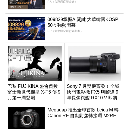
PR（台灣癌症基金會）
009829掌握AI關鍵 大華韓國KOSPI
50今強勢開募
PR（大華銀全能行銷方案）
巴黎 FUJIKINA 盛會倒數
Sony 7 月雙機齊發！全域
富士新世代機皇 X-T6 傳 9
快門電影機 FX5 與睽違 9
月第一周登場
年長焦旗艦 RX10 V 即將
登場
Megadap 推出全球首款 Leica M 轉
Canon RF 自動對焦轉接環 M2RF