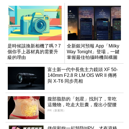
是時候該換新相機了嗎？7
全新銀河預報 App「Milky
個你手上器材真的需要升
Way Tonight」登場，一鍵
級的理由
掌握最佳拍攝時機與構圖
富士新一代中長焦主力鏡頭 XF 50-
140mm F2.8 R LM OIS WR II 傳將
與 X-T6 同步亮相
腹部脂肪的「剋星」找到了，常吃
這幾物，吃走大肚囊，瘦出小蠻腰
PR（新素簡）
伴侶和妳一起預防HPV，才有資格