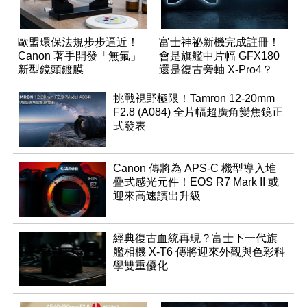
歐盟環保法規步步逼近！
富士神祕新機完成註冊！
Canon 著手開發「無氟」
會是旗艦中片幅 GFX180
新型鏡頭鍍膜
還是復古旁軸 X-Pro4？
挑戰視野極限！Tamron 12-20mm
F2.8 (A084) 全片幅超廣角變焦鏡正
式發表
Canon 傳將為 APS-C 機型導入堆
疊式感光元件！EOS R7 Mark II 或
迎來高速讀出升級
經典復古血統再現？富士下一代旗
艦相機 X-T6 傳將迎來外觀與色彩科
學雙重優化