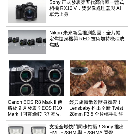
Sony 正式發表第五代高倍率一體式
相機 RX10 V，雙影像處理器與 AI
單元上身
Nikon 未來新品推測藍圖：全片幅
定焦隨身機與 RED 技術加持機種成
焦點
Canon EOS R8 Mark II 傳
經典旋轉散景隨身攜帶！
將於 9 月發表？EOS R10
Lensbaby 推出全新 Twist
Mark II 可能會較 R7 率先
28mm F3.5 全片幅手動餅
推出
乾鏡
支援全域快門同步拍攝！Sony 推出
HVL-F28RM 與 F28RMA 閃燈