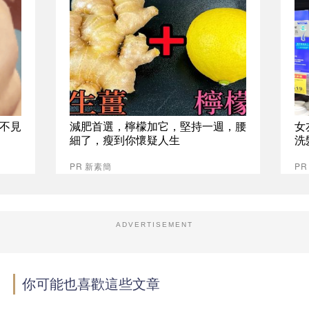
不見
減肥首選，檸檬加它，堅持一週，腰
女
細了，瘦到你懷疑人生
洗
PR 新素簡
P
ADVERTISEMENT
你可能也喜歡這些文章