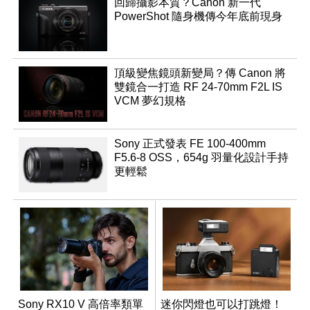
回歸攝影本質？Canon 新一代
PowerShot 隨身機傳今年底前現身
頂級變焦鏡頭新變局？傳 Canon 將
雙鏡合一打造 RF 24-70mm F2L IS
VCM 夢幻規格
Sony 正式發表 FE 100-400mm
F5.6-8 OSS，654g 羽量化設計手持
更輕鬆
Sony RX10 V 高倍率類單
迷你閃燈也可以打跳燈！