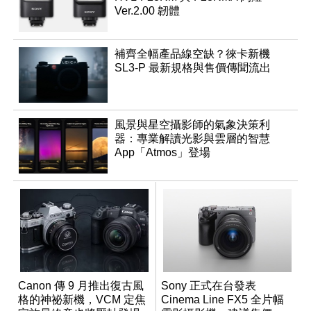
Ver.2.00 韌體
補齊全幅產品線空缺？徠卡新機
SL3-P 最新規格與售價傳聞流出
風景與星空攝影師的氣象決策利
器：專業解讀光影與雲層的智慧
App「Atmos」登場
Canon 傳 9 月推出復古風
Sony 正式在台發表
格的神祕新機，VCM 定焦
Cinema Line FX5 全片幅