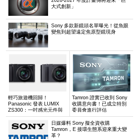
2026-2027 年度計畫傳將迎來「巨
大式創新」
Sony 多款新鏡頭名單曝光！從魚眼
變焦到超望遠定焦原型鏡現身
輕巧旅遊機回歸！
Tamron 證實已收到 Sony
Panasonic 發表 LUMIX
收購意向書！已成立特別
ZS300：一吋感光元件與
委員會進行評估
15 倍光學變焦
日媒爆料 Sony 擬全資收購
Tamron，E 接環生態系迎來重大變
革？