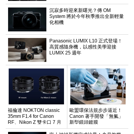
沉寂多時迎來新曙光？傳 OM
System 將於今年秋季推出全新輕量
化相機
Panasonic LUMIX L10 正式登場！
高質感隨身機，以感性美學迎接
LUMIX 25 週年
福倫達 NOKTON classic
歐盟環保法規步步逼近！
35mm F1.4 for Canon
Canon 著手開發「無氟」
RF、Nikon Z 雙卡口 7 月
新型鏡頭鍍膜
同步登台