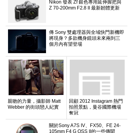
Nikon 發表 Zf 銀色專用延伸握把與
Z 70-200mm F2.8 II 最新韌體更新
傳 Sony 雙處理器與全域快門新機即
將現身？多款機身鏡頭未來兩到三
個月內有望登場
親吻的力量，攝影師 Matt
回顧 2012 Instagram 熱門
Webber 的街頭戀人紀實
拍照景點，曼谷國際機場
奪冠
關於Sony A7S IV、FX50、FE 24-
105mm F4 G OSS II的一些傳聞