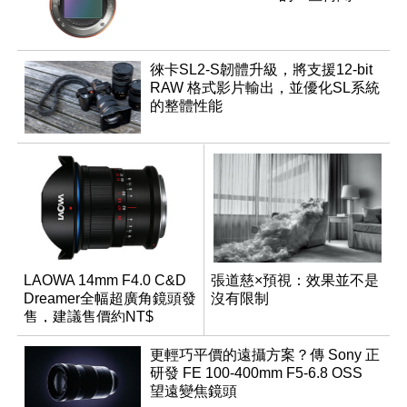
徠卡SL2-S韌體升級，將支援12-bit
RAW 格式影片輸出，並優化SL系統
的整體性能
LAOWA 14mm F4.0 C&D
張道慈×預視：效果並不是
Dreamer全幅超廣角鏡頭發
沒有限制
售，建議售價約NT$
12,500
更輕巧平價的遠攝方案？傳 Sony 正
研發 FE 100-400mm F5-6.8 OSS
望遠變焦鏡頭