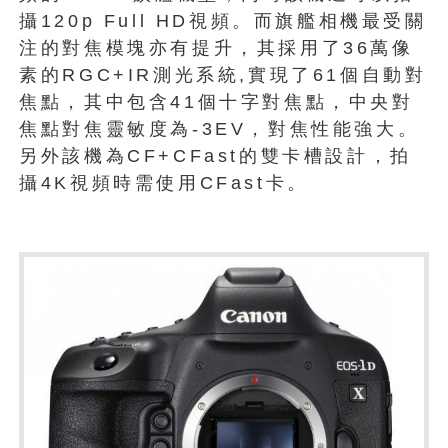
攝120p Full HD視頻。而旗艦相機最受關
注的對焦模塊亦有提升，其採用了36萬像
素的RGC+IR測光系統,實現了61個自動對
焦點，其中包含41個十字對焦點，中央對
焦點對焦靈敏度為-3EV，對焦性能強大。
另外該機為CF+CFast的雙卡槽設計，拍
攝4K視頻時需使用CFast卡。