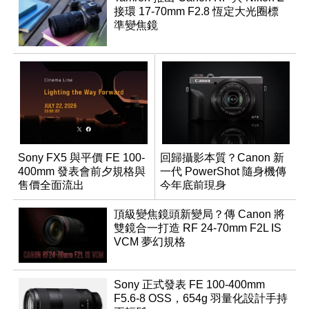
接環 17-70mm F2.8 恆定大光圈標
準變焦鏡
Sony FX5 與平價 FE 100-
回歸攝影本質？Canon 新
400mm 發表會前夕規格與
一代 PowerShot 隨身機傳
售價全面流出
今年底前現身
頂級變焦鏡頭新變局？傳 Canon 將
雙鏡合一打造 RF 24-70mm F2L IS
VCM 夢幻規格
Sony 正式發表 FE 100-400mm
F5.6-8 OSS，654g 羽量化設計手持