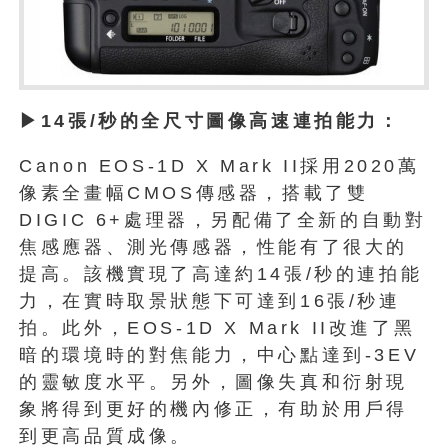
▶14張/秒的全尺寸圖像高速連拍能力：
Canon EOS-1D X Mark II採用2020萬
像素全畫幅CMOS傳感器，搭載了雙
DIGIC 6+處理器，另配備了全新的自動對
焦感應器、測光傳感器，性能有了很大的
提高。該機實現了高達約14張/秒的連拍能
力，在實時取景狀態下可達到16張/秒連
拍。此外，EOS-1D X Mark II改進了黑
暗的環境時的對焦能力，中心點達到-3EV
的靈敏度水平。另外，圖像失真和衍射現
象將得到更好的機內修正，有助於用戶得
到更高品質成像。