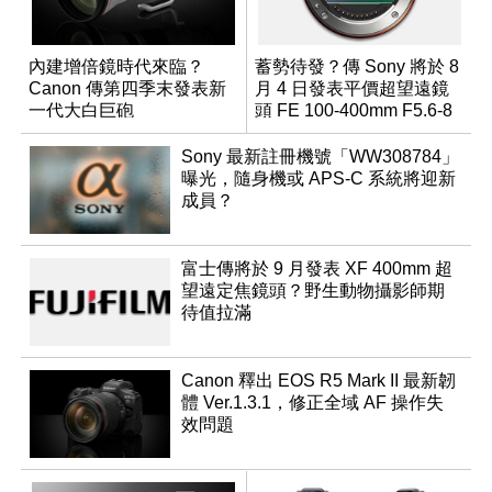
內建增倍鏡時代來臨？
蓄勢待發？傳 Sony 將於 8
Canon 傳第四季末發表新
月 4 日發表平價超望遠鏡
一代大白巨砲
頭 FE 100-400mm F5.6-8
Sony 最新註冊機號「WW308784」
曝光，隨身機或 APS-C 系統將迎新
成員？
富士傳將於 9 月發表 XF 400mm 超
望遠定焦鏡頭？野生動物攝影師期
待值拉滿
Canon 釋出 EOS R5 Mark II 最新韌
體 Ver.1.3.1，修正全域 AF 操作失
效問題