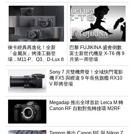
徠卡經典再進化！全新
巴黎 FUJIKINA 盛會倒數
「金屬灰」烤漆工藝登
富士新世代機皇 X-T6 傳 9
場，M11-P、Q3、D-Lux 8
月第一周登場
領銜換裝
Sony 7 月雙機齊發！全域快門電影
機 FX5 與睽違 9 年長焦旗艦 RX10
V 即將登場
Megadap 推出全球首款 Leica M 轉
Canon RF 自動對焦轉接環 M2RF
Tamron 推出 Canon RF 與 Nikon Z