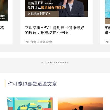
資格
立即諮詢HPV！是對自己健康最好
豹
的投資，把握現在不嫌晚！
事
PR 台灣癌症基金會
P
ADVERTISEMENT
你可能也喜歡這些文章