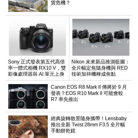
貨危機？
Sony 正式發表第五代高倍
Nikon 未來新品推測藍圖：
率一體式相機 RX10 V，雙
全片幅定焦隨身機與 RED
影像處理器與 AI 單元上身
技術加持機種成焦點
Canon EOS R8 Mark II 傳將於 9 月
發表？EOS R10 Mark II 可能會較
R7 率先推出
經典旋轉散景隨身攜帶！Lensbaby
推出全新 Twist 28mm F3.5 全片幅
手動餅乾鏡