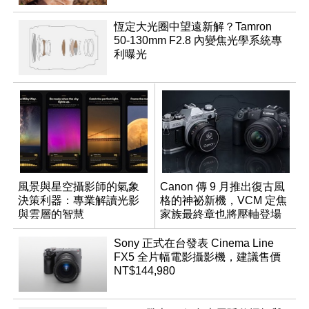
恆定大光圈中望遠新解？Tamron
50-130mm F2.8 內變焦光學系統專
利曝光
風景與星空攝影師的氣象
Canon 傳 9 月推出復古風
決策利器：專業解讀光影
格的神祕新機，VCM 定焦
與雲層的智慧
家族最終章也將壓軸登場
App「Atmos」登場
Sony 正式在台發表 Cinema Line
FX5 全片幅電影攝影機，建議售價
NT$144,980