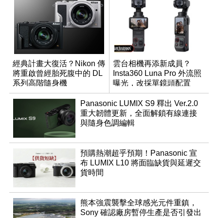
經典計畫大復活？Nikon 傳
雲台相機再添新成員？
將重啟曾經胎死腹中的 DL
Insta360 Luna Pro 外流照
系列高階隨身機
曝光，改採單鏡頭配置
Panasonic LUMIX S9 釋出 Ver.2.0
重大韌體更新，全面解鎖有線連接
與隨身色調編輯
預購熱潮超乎預期！Panasonic 宣
布 LUMIX L10 將面臨缺貨與延遲交
貨時間
熊本強震襲擊全球感光元件重鎮，
Sony 確認廠房暫停生產是否引發出