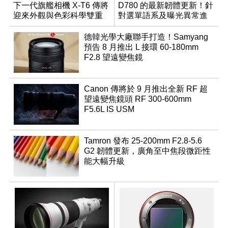
下一代旗艦相機 X-T6 傳將
D780 的最新韌體更新！針
迎來外觀與色彩科學雙重
對選單語系及曝光異常進
優化
行修復
德韓光學大廠聯手打造！Samyang
預告 8 月推出 L 接環 60-180mm
F2.8 望遠變焦鏡
Canon 傳將於 9 月推出全新 RF 超
望遠變焦鏡頭 RF 300-600mm
F5.6L IS USM
Tamron 發布 25-200mm F2.8-5.6
G2 韌體更新，廣角至中焦段微距性
能大幅升級