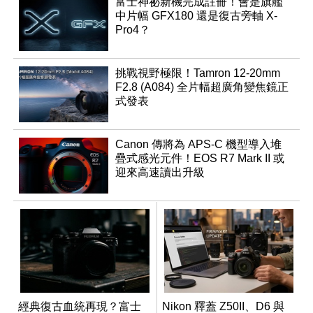
富士神祕新機完成註冊！會是旗艦
中片幅 GFX180 還是復古旁軸 X-
Pro4？
挑戰視野極限！Tamron 12-20mm
F2.8 (A084) 全片幅超廣角變焦鏡正
式發表
Canon 傳將為 APS-C 機型導入堆
疊式感光元件！EOS R7 Mark II 或
迎來高速讀出升級
經典復古血統再現？富士
Nikon 釋蓋 Z50II、D6 與