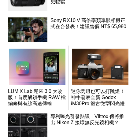
更輕鬆
Sony RX10 V 高倍率類單眼相機正
式在台發表！建議售價 NT$ 65,980
LUMIX Lab 迎來 3.0 大改
迷你閃燈也可以打跳燈！
版！首度解鎖手機 RAW 檔
神牛發表全新 Godox
編修與有線高速傳輸
iM30Pro 復古微型閃光燈
專利曝光引發熱議！Viltrox 傳將推
出 Nikon Z 接環無反光鏡相機？