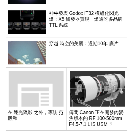
神牛發表 Godox iT32 模組化閃光
燈：X5 觸發器實現一燈通吃多品牌
TTL 系統
穿越 時空的美麗：過期10年 底片
在 逐光獵影 之外，專訪 范
傳聞 Canon 正在開發內變
毅舜
焦版本的 RF 100-500mm
F4.5-7.1 L IS USM ？