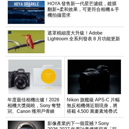
HOYA 發售新一代星芒濾鏡，鍍膜
翻新+柔和效果，可更符合相機＆手
機拍攝需求
遮罩精細度大升級！Adobe
Lightroom 全系列發表 8 月功能更新
年度最佳相機出爐！2026
Nikon 旗艦級 APS-C 片幅
相機大獎揭曉，Sony 奪雙
無反相機傳近期現身，將
冠、Canon 獲用戶青睞
搭載 4,500 萬畫素堆疊式
感光元件？
影像產業的下一個震撼？Sony