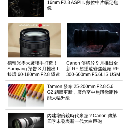
16mm F2.8 ASPH. 數位中片幅定焦
鏡
德韓光學大廠聯手打造！
Canon 傳將於 9 月推出全
Samyang 預告 8 月推出 L
新 RF 超望遠變焦鏡頭 RF
接環 60-180mm F2.8 望遠
300-600mm F5.6L IS USM
變焦鏡
Tamron 發布 25-200mm F2.8-5.6
G2 韌體更新，廣角至中焦段微距性
能大幅升級
內建增倍鏡時代來臨？Canon 傳第
四季末發表新一代大白巨砲