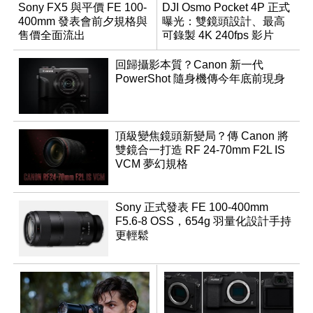
Sony FX5 與平價 FE 100-
DJI Osmo Pocket 4P 正式
400mm 發表會前夕規格與
曝光：雙鏡頭設計、最高
售價全面流出
可錄製 4K 240fps 影片
回歸攝影本質？Canon 新一代
PowerShot 隨身機傳今年底前現身
頂級變焦鏡頭新變局？傳 Canon 將
雙鏡合一打造 RF 24-70mm F2L IS
VCM 夢幻規格
Sony 正式發表 FE 100-400mm
F5.6-8 OSS，654g 羽量化設計手持
更輕鬆