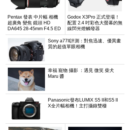
Pentax 發表 中片幅 相機
Godox X3Pro 正式登場！
超廣角 變焦 鏡頭 HD
配置 2.4 吋彩色大螢幕的無
DA645 28-45mm F4.5 ED
線閃光燈觸發器
AW SR
Sony a77II評測：對焦迅速、優異畫
質的超值單眼相機
幸福 寵物 攝影 ：遇見 微笑 柴犬
Maru 醬
Panasonic發布LUMIX S5 II和S5 II
X全片幅相機！主打攝錄雙棲