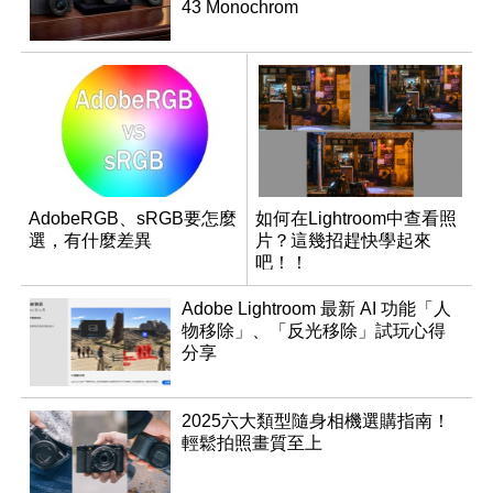
43 Monochrom
AdobeRGB、sRGB要怎麼
如何在Lightroom中查看照
選，有什麼差異
片？這幾招趕快學起來
吧！！
Adobe Lightroom 最新 AI 功能「人
物移除」、「反光移除」試玩心得
分享
2025六大類型隨身相機選購指南！
輕鬆拍照畫質至上