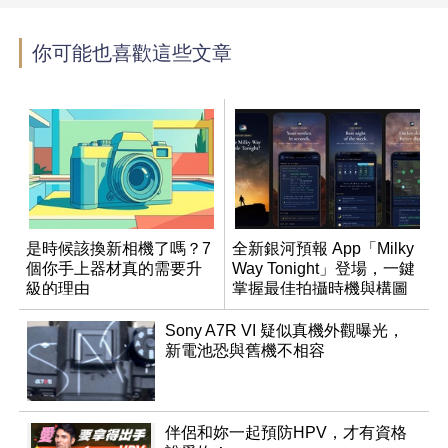
你可能也喜歡這些文章
是時候該換新相機了嗎？7
全新銀河預報 App「Milky
個你手上器材真的需要升
Way Tonight」登場，一鍵
級的理由
掌握最佳拍攝時機與構圖
Sony A7R VI 疑似真機外觀曝光，
新電池恐與舊機不相容
伴侶和妳一起預防HPV，才有資格