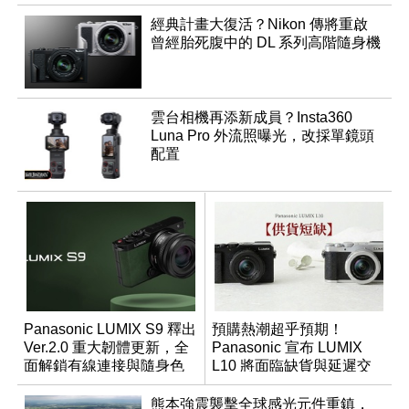
經典計畫大復活？Nikon 傳將重啟
曾經胎死腹中的 DL 系列高階隨身機
雲台相機再添新成員？Insta360
Luna Pro 外流照曝光，改採單鏡頭
配置
Panasonic LUMIX S9 釋出
預購熱潮超乎預期！
Ver.2.0 重大韌體更新，全
Panasonic 宣布 LUMIX
面解鎖有線連接與隨身色
L10 將面臨缺貨與延遲交
調編輯
貨時間
熊本強震襲擊全球感光元件重鎮，