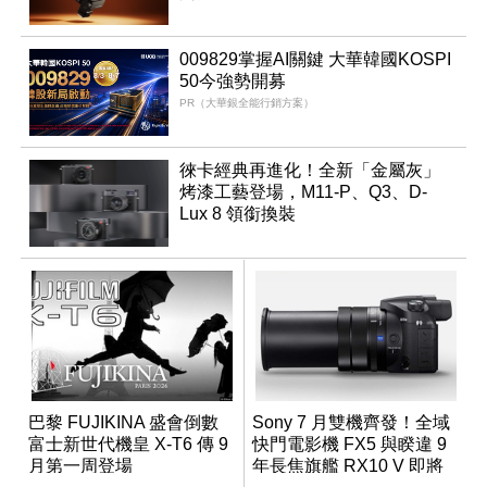
009829掌握AI關鍵 大華韓國KOSPI
50今強勢開募
PR（大華銀全能行銷方案）
徠卡經典再進化！全新「金屬灰」
烤漆工藝登場，M11-P、Q3、D-
Lux 8 領銜換裝
巴黎 FUJIKINA 盛會倒數
Sony 7 月雙機齊發！全域
富士新世代機皇 X-T6 傳 9
快門電影機 FX5 與睽違 9
月第一周登場
年長焦旗艦 RX10 V 即將