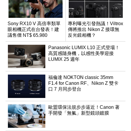
Sony RX10 V 高倍率類單
專利曝光引發熱議！Viltrox
眼相機正式在台發表！建
傳將推出 Nikon Z 接環無
議售價 NT$ 65,980
反光鏡相機？
Panasonic LUMIX L10 正式登場！
高質感隨身機，以感性美學迎接
LUMIX 25 週年
福倫達 NOKTON classic 35mm
F1.4 for Canon RF、Nikon Z 雙卡
口 7 月同步登台
歐盟環保法規步步逼近！Canon 著
手開發「無氟」新型鏡頭鍍膜