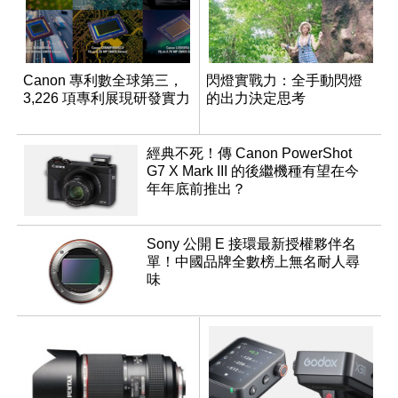
Canon 專利數全球第三，
閃燈實戰力：全手動閃燈
3,226 項專利展現研發實力
的出力決定思考
經典不死！傳 Canon PowerShot
G7 X Mark III 的後繼機種有望在今
年年底前推出？
Sony 公開 E 接環最新授權夥伴名
單！中國品牌全數榜上無名耐人尋
味