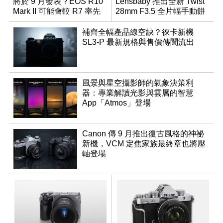
將於 9 月發表？EOS R10
Lensbaby 推出全新 Twist
Mark II 可能會較 R7 率先
28mm F3.5 全片幅手動餅
推出
乾鏡
補齊全幅產品線空缺？徠卡新機
SL3-P 最新規格與售價傳聞流出
風景與星空攝影師的氣象決策利
器：專業解讀光影與雲層的智慧
App「Atmos」登場
Canon 傳 9 月推出復古風格的神祕
新機，VCM 定焦家族最終章也將壓
軸登場