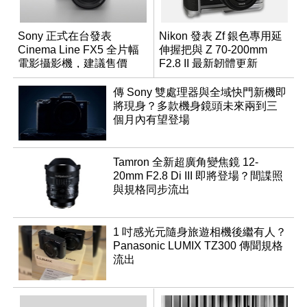
Sony 正式在台發表
Nikon 發表 Zf 銀色專用延
Cinema Line FX5 全片幅
伸握把與 Z 70-200mm
電影攝影機，建議售價
F2.8 II 最新韌體更新
NT$144,980
傳 Sony 雙處理器與全域快門新機即
將現身？多款機身鏡頭未來兩到三
個月內有望登場
Tamron 全新超廣角變焦鏡 12-
20mm F2.8 Di III 即將登場？間諜照
與規格同步流出
1 吋感光元隨身旅遊相機後繼有人？
Panasonic LUMIX TZ300 傳聞規格
流出