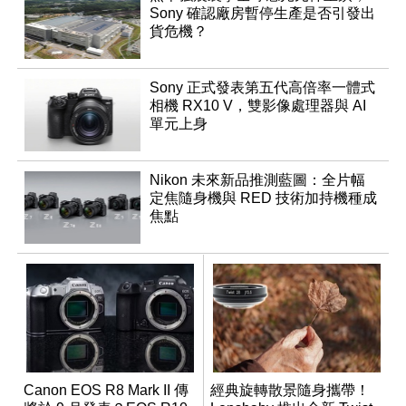
Sony 確認廠房暫停生產是否引發出
貨危機？
Sony 正式發表第五代高倍率一體式
相機 RX10 V，雙影像處理器與 AI
單元上身
Nikon 未來新品推測藍圖：全片幅
定焦隨身機與 RED 技術加持機種成
焦點
Canon EOS R8 Mark II 傳
經典旋轉散景隨身攜帶！