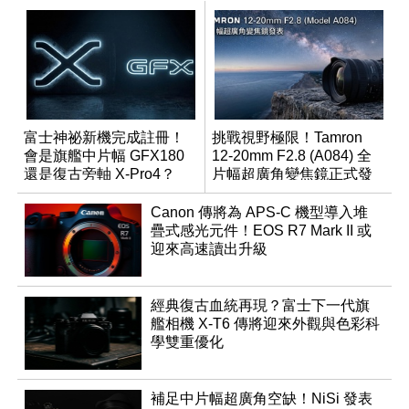
富士神祕新機完成註冊！
挑戰視野極限！Tamron
會是旗艦中片幅 GFX180
12-20mm F2.8 (A084) 全
還是復古旁軸 X-Pro4？
片幅超廣角變焦鏡正式發
表
Canon 傳將為 APS-C 機型導入堆
疊式感光元件！EOS R7 Mark II 或
迎來高速讀出升級
經典復古血統再現？富士下一代旗
艦相機 X-T6 傳將迎來外觀與色彩科
學雙重優化
補足中片幅超廣角空缺！NiSi 發表