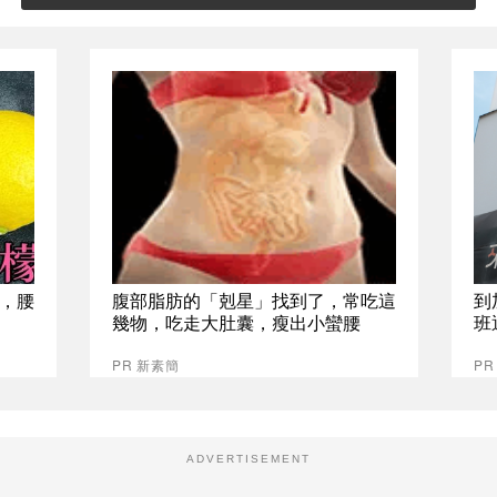
，腰
腹部脂肪的「剋星」找到了，常吃這
到
幾物，吃走大肚囊，瘦出小蠻腰
班
PR 新素簡
P
ADVERTISEMENT