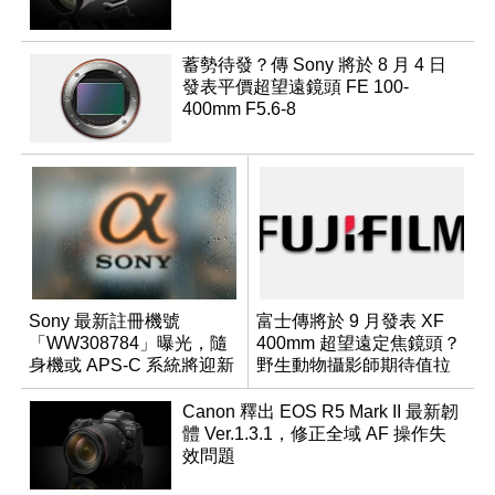
蓄勢待發？傳 Sony 將於 8 月 4 日
發表平價超望遠鏡頭 FE 100-
400mm F5.6-8
Sony 最新註冊機號
富士傳將於 9 月發表 XF
「WW308784」曝光，隨
400mm 超望遠定焦鏡頭？
身機或 APS-C 系統將迎新
野生動物攝影師期待值拉
成員？
滿
Canon 釋出 EOS R5 Mark II 最新韌
體 Ver.1.3.1，修正全域 AF 操作失
效問題