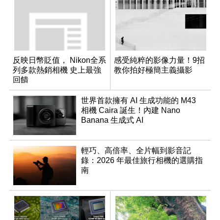
反映日幣貶值， Nikon全系
感受純粹的影像力量！9招
列多款熱銷相機 史上最強
教你拍好極簡主義攝影
回饋
世界首款擁有 AI 生成功能的 M43
相機 Caira 誕生！內建 Nano
Banana 生成式 AI
輕巧、高倍率、全片幅到影音記
錄：2026 年最佳旅行相機的選購指
南