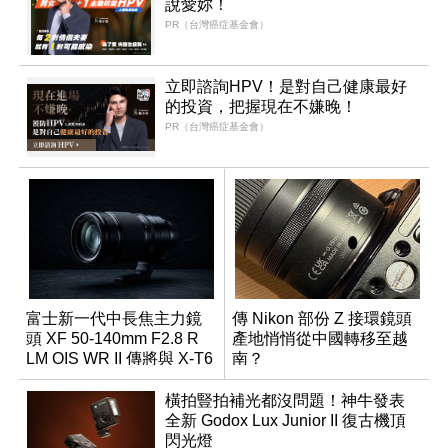
說愛妳！
PR（台灣癌症基金會）
立即諮詢HPV！是對自己健康最好
的投資，把握現在不嫌晚！
PR（台灣癌症基金會）
富士新一代中長焦主力鏡
傳 Nikon 部份 Z 接環鏡頭
頭 XF 50-140mm F2.8 R
產地悄悄從中國轉移至越
LM OIS WR II 傳將與 X-T6
南？
同步亮相
橫拍豎拍補光都沒問題！神牛發表
全新 Godox Lux Junior II 復古機頂
閃光燈