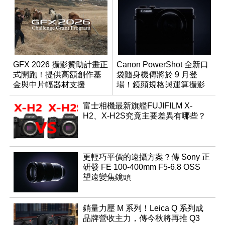
GFX 2026 攝影贊助計畫正
Canon PowerShot 全新口
式開跑！提供高額創作基
袋隨身機傳將於 9 月登
金與中片幅器材支援
場！鏡頭規格與運算攝影
升級成為焦點
富士相機最新旗艦FUJIFILM X-
H2、X-H2S究竟主要差異有哪些？
更輕巧平價的遠攝方案？傳 Sony 正
研發 FE 100-400mm F5-6.8 OSS
望遠變焦鏡頭
銷量力壓 M 系列！Leica Q 系列成
品牌營收主力，傳今秋將再推 Q3