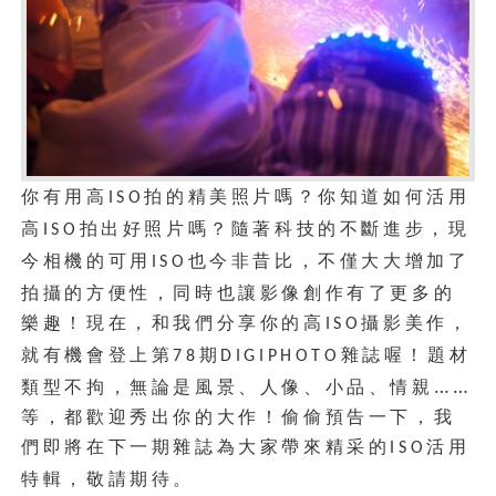
你有用高
拍的精美照片嗎？你知道如何活用
ISO
高
拍出好照片嗎？隨著科技的不斷進步，現
ISO
今相機的可用
也今非昔比，不僅大大增加了
ISO
拍攝的方便性，同時也讓影像創作有了更多的
樂趣！現在，和我們分享你的高
攝影美作，
ISO
就有機會登上第
期
雜誌喔！題材
78
DIGIPHOTO
類型不拘，無論是風景、人像、小品、情親……
等，都歡迎秀出你的大作！偷偷預告一下，我
們即將在下一期雜誌為大家帶來精采的
活用
ISO
特輯，敬請期待。