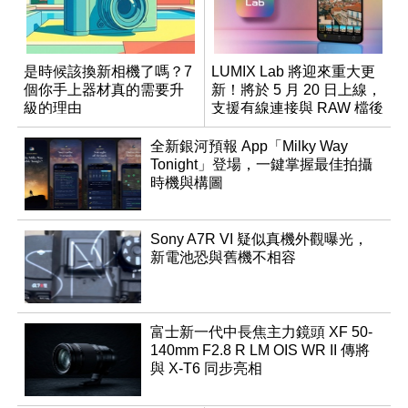
是時候該換新相機了嗎？7
LUMIX Lab 將迎來重大更
個你手上器材真的需要升
新！將於 5 月 20 日上線，
級的理由
支援有線連接與 RAW 檔後
製
全新銀河預報 App「Milky Way
Tonight」登場，一鍵掌握最佳拍攝
時機與構圖
Sony A7R VI 疑似真機外觀曝光，
新電池恐與舊機不相容
富士新一代中長焦主力鏡頭 XF 50-
140mm F2.8 R LM OIS WR II 傳將
與 X-T6 同步亮相