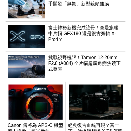
手開發「無氟」新型鏡頭鍍膜
富士神祕新機完成註冊！會是旗艦
中片幅 GFX180 還是復古旁軸 X-
Pro4？
挑戰視野極限！Tamron 12-20mm
F2.8 (A084) 全片幅超廣角變焦鏡正
式發表
Canon 傳將為 APS-C 機型
經典復古血統再現？富士