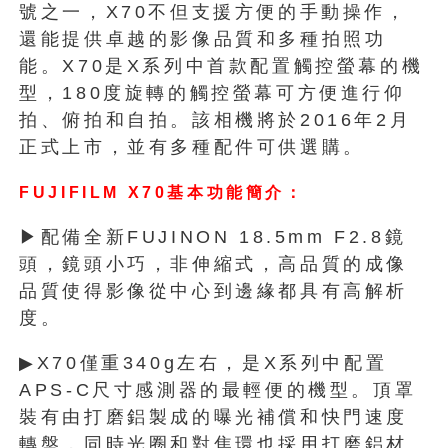
號之一，X70不但支援方便的手動操作，
還能提供卓越的影像品質和多種拍照功
能。X70是X系列中首款配置觸控螢幕的機
型，180度旋轉的觸控螢幕可方便進行仰
拍、俯拍和自拍。該相機將於2016年2月
正式上市，並有多種配件可供選購。
FUJIFILM X70
基本功能簡介：
▶配備全新FUJINON 18.5mm F2.8鏡
頭，鏡頭小巧，非伸縮式，高品質的成像
品質使得影像從中心到邊緣都具有高解析
度。
▶X70僅重340g左右，是X系列中配置
APS-C尺寸感測器的最輕便的機型。頂罩
裝有由打磨鋁製成的曝光補償和快門速度
轉盤，同時光圈和對焦環也採用打磨鋁材