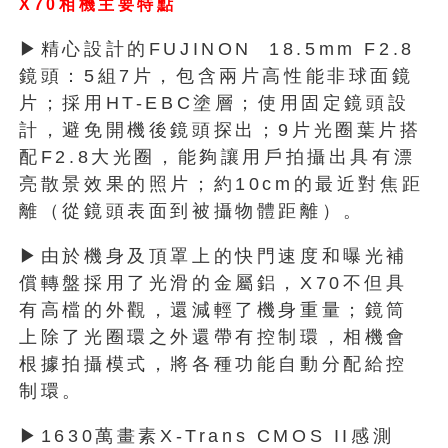
X70
相機主要特點
▶精心設計的FUJINON 18.5mm F2.8
鏡頭：5組7片，包含兩片高性能非球面鏡
片；採用HT-EBC塗層；使用固定鏡頭設
計，避免開機後鏡頭探出；9片光圈葉片搭
配F2.8大光圈，能夠讓用戶拍攝出具有漂
亮散景效果的照片；約10cm的最近對焦距
離（從鏡頭表面到被攝物體距離）。
▶由於機身及頂罩上的快門速度和曝光補
償轉盤採用了光滑的金屬鋁，X70不但具
有高檔的外觀，還減輕了機身重量；鏡筒
上除了光圈環之外還帶有控制環，相機會
根據拍攝模式，將各種功能自動分配給控
制環。
▶1630萬畫素X-Trans CMOS II感測