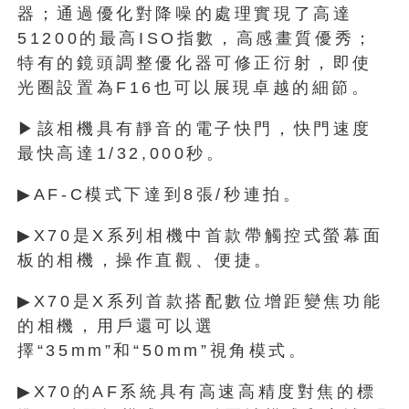
器；通過優化對降噪的處理實現了高達
51200的最高ISO指數，高感畫質優秀；
特有的鏡頭調整優化器可修正衍射，即使
光圈設置為F16也可以展現卓越的細節。
▶該相機具有靜音的電子快門，快門速度
最快高達1/32,000秒。
▶AF-C模式下達到8張/秒連拍。
▶X70是X系列相機中首款帶觸控式螢幕面
板的相機，操作直觀、便捷。
▶X70是X系列首款搭配數位增距變焦功能
的相機，用戶還可以選
擇“35mm”和“50mm”視角模式。
▶X70的AF系統具有高速高精度對焦的標