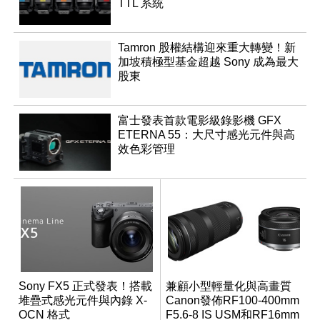
TTL 系統
Tamron 股權結構迎來重大轉變！新
加坡積極型基金超越 Sony 成為最大
股東
富士發表首款電影級錄影機 GFX
ETERNA 55：大尺寸感光元件與高
效色彩管理
Sony FX5 正式發表！搭載
兼顧小型輕量化與高畫質
堆疊式感光元件與內錄 X-
Canon發佈RF100-400mm
OCN 格式
F5.6-8 IS USM和RF16mm