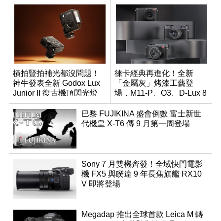
橫拍豎拍補光都沒問題！
徠卡經典再進化！全新
神牛發表全新 Godox Lux
「金屬灰」烤漆工藝登
Junior II 復古機頂閃光燈
場，M11-P、Q3、D-Lux 8
領銜換裝
巴黎 FUJIKINA 盛會倒數 富士新世
代機皇 X-T6 傳 9 月第一周登場
Sony 7 月雙機齊發！全域快門電影
機 FX5 與睽違 9 年長焦旗艦 RX10
V 即將登場
Megadap 推出全球首款 Leica M 轉