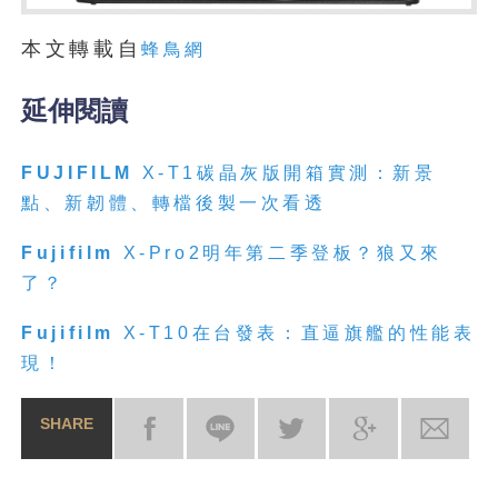
本文轉載自
蜂鳥網
延伸閱讀
FUJIFILM
X-T1碳晶灰版開箱實測：新景
點、新韌體、轉檔後製一次看透
Fujifilm
X-Pro2明年第二季登板？狼又來
了？
Fujifilm
X-T10在台發表：直逼旗艦的性能表
現！
SHARE