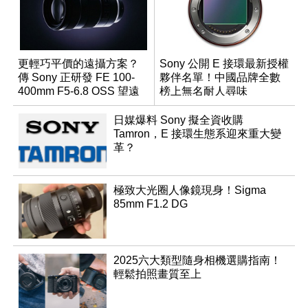
更輕巧平價的遠攝方案？
Sony 公開 E 接環最新授權
傳 Sony 正研發 FE 100-
夥伴名單！中國品牌全數
400mm F5-6.8 OSS 望遠
榜上無名耐人尋味
變焦鏡頭
日媒爆料 Sony 擬全資收購
Tamron，E 接環生態系迎來重大變
革？
極致大光圈人像鏡現身！Sigma
85mm F1.2 DG
2025六大類型隨身相機選購指南！
輕鬆拍照畫質至上