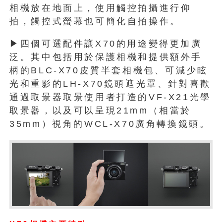
相機放在地面上，使用觸控拍攝進行仰
拍，觸控式螢幕也可簡化自拍操作。
▶四個可選配件讓X70的用途變得更加廣
泛。其中包括用於保護相機和提供額外手
柄的BLC-X70皮質半套相機包、可減少眩
光和重影的LH-X70鏡頭遮光罩、針對喜歡
通過取景器取景使用者打造的VF-X21光學
取景器，以及可以呈現21mm（相當於
35mm）視角的WCL-X70廣角轉換鏡頭。