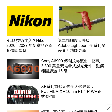
RED 技術注入？Nikon
遮罩精細度大升級！
2026 - 2027 年新韋品路線
Adobe Lightroom 全系列發
圖傳聞匯整
表 8 月功能更新
Sony A6900 傳聞規格流出：搭載
3,300 萬畫素堆疊式感光元件，動態
範圍超過 15 級
XF系列首顆定焦全天候鏡頭，
FUJIFILM XF 16mm F1.4 R WR正
式發佈!!