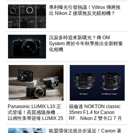
專利曝光引發熱議！Viltrox 傳將推
出 Nikon Z 接環無反光鏡相機？
沉寂多時迎來新曙光？傳 OM
System 將於今年秋季推出全新輕量
化相機
Panasonic LUMIX L10 正
福倫達 NOKTON classic
式登場！高質感隨身機，
35mm F1.4 for Canon
以感性美學迎接 LUMIX 25
RF、Nikon Z 雙卡口 7 月
週年
同步登台
歐盟環保法規步步逼近！Canon 著