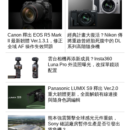
Canon 釋出 EOS R5 Mark
經典計畫大復活？Nikon 傳
II 最新韌體 Ver.1.3.1，修正
將重啟曾經胎死腹中的 DL
全域 AF 操作失效問題
系列高階隨身機
雲台相機再添新成員？Insta360
Luna Pro 外流照曝光，改採單鏡頭
配置
Panasonic LUMIX S9 釋出 Ver.2.0
重大韌體更新，全面解鎖有線連接
與隨身色調編輯
熊本強震襲擊全球感光元件重鎮，
Sony 確認廠房暫停生產是否引發出
貨危機？