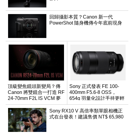
回歸攝影本質？Canon 新一代
PowerShot 隨身機傳今年底前現身
頂級變焦鏡頭新變局？傳
Sony 正式發表 FE 100-
Canon 將雙鏡合一打造 RF
400mm F5.6-8 OSS，
24-70mm F2L IS VCM 夢
654g 羽量化設計手持更輕
幻規格
鬆
Sony RX10 V 高倍率類單眼相機正
式在台發表！建議售價 NT$ 65,980