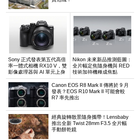
Sony 正式發表第五代高倍
Nikon 未來新品推測藍圖：
率一體式相機 RX10 V，雙
全片幅定焦隨身機與 RED
影像處理器與 AI 單元上身
技術加持機種成焦點
Canon EOS R8 Mark II 傳將於 9 月
發表？EOS R10 Mark II 可能會較
R7 率先推出
經典旋轉散景隨身攜帶！Lensbaby
推出全新 Twist 28mm F3.5 全片幅
手動餅乾鏡