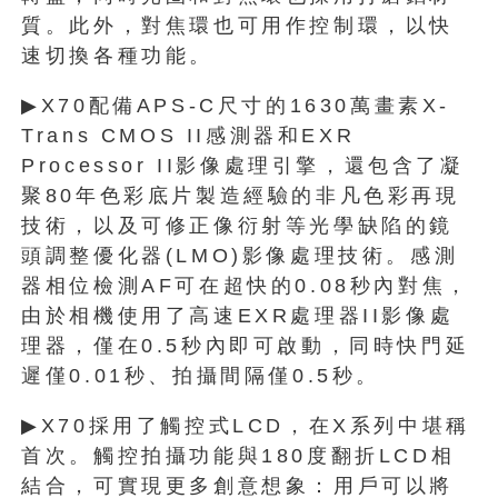
質。此外，對焦環也可用作控制環，以快
速切換各種功能。
▶X70配備APS-C尺寸的1630萬畫素X-
Trans CMOS II感測器和EXR
Processor II影像處理引擎，還包含了凝
聚80年色彩底片製造經驗的非凡色彩再現
技術，以及可修正像衍射等光學缺陷的鏡
頭調整優化器(LMO)影像處理技術。感測
器相位檢測AF可在超快的0.08秒內對焦，
由於相機使用了高速EXR處理器II影像處
理器，僅在0.5秒內即可啟動，同時快門延
遲僅0.01秒、拍攝間隔僅0.5秒。
▶X70採用了觸控式LCD，在X系列中堪稱
首次。觸控拍攝功能與180度翻折LCD相
結合，可實現更多創意想象：用戶可以將