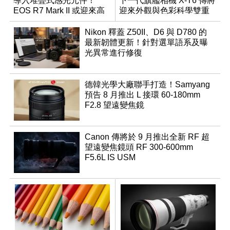
導入堆疊式感光元件！
下一代旗艦相機 X-T6 傳將
EOS R7 Mark II 或迎來高
迎來外觀與色彩科學雙重
速讀出升級
優化
Nikon 釋蓋 Z50II、D6 與 D780 的
最新韌體更新！針對選單語系及曝
光異常進行修復
德韓光學大廠聯手打造！Samyang
預告 8 月推出 L 接環 60-180mm
F2.8 望遠變焦鏡
Canon 傳將於 9 月推出全新 RF 超
望遠變焦鏡頭 RF 300-600mm
F5.6L IS USM