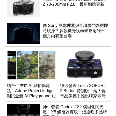
Z 70-200mm F2.8 II 最新韌體更新
傳 Sony 雙處理器與全域快門新機即
將現身？多款機身鏡頭未來兩到三
個月內有望登場
結合生成式 AI 與拍攝建
徠卡發表 Leica SOFORT
議！Adobe Project Indigo
2 Burton 特別版！兩大傳
測試全新 AI Playground 功
奇品牌攜手推出獨家即時
能
成像相機
神牛發表 Godox iT32 模組化閃光
燈：X5 觸發器實現一燈通吃多品牌