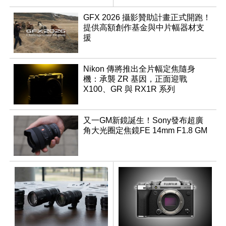
F2.8 STM
GFX 2026 攝影贊助計畫正式開跑！
提供高額創作基金與中片幅器材支
援
Nikon 傳將推出全片幅定焦隨身
機：承襲 ZR 基因，正面迎戰
X100、GR 與 RX1R 系列
又一GM新鏡誕生！Sony發布超廣
角大光圈定焦鏡FE 14mm F1.8 GM