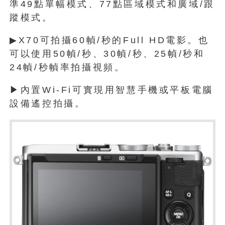
準49點單幅模式、77點區域模式和廣域/跟
蹤模式。
▶X70可拍攝60幀/秒的Full HD電影。也
可以使用50幀/秒、30幀/秒、25幀/秒和
24幀/秒幀率拍攝視頻。
▶內置Wi-Fi可實現用智慧手機或平板電腦
設備遙控拍攝。