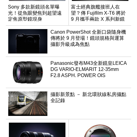
Sony 多款新鏡頭名單曝
富士經典旗艦接班人在
光！從魚眼變焦到超望遠
望？傳 Fujifilm X-T6 將於
定焦原型鏡現身
9 月攜手兩款 X 系列新鏡
頭登場
Canon PowerShot 全新口袋隨身機
傳將於 9 月登場！鏡頭規格與運算
攝影升級成為焦點
Panasonic發布M43全新鏡皇LEICA
DG VARIO-ELMARIT 12-35mm
F2.8 ASPH. POWER OIS
攝影新景點 － 新北環狀線私房攝點
全記錄