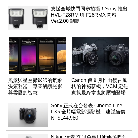
支援全域快門同步拍攝！Sony 推出
HVL-F28RM 與 F28RMA 閃燈
Ver.2.00 韌體
風景與星空攝影師的氣象
Canon 傳 9 月推出復古風
決策利器：專業解讀光影
格的神祕新機，VCM 定焦
與雲層的智慧
家族最終章也將壓軸登場
App「Atmos」登場
Sony 正式在台發表 Cinema Line
FX5 全片幅電影攝影機，建議售價
NT$144,980
Nikon 發表 Zf 銀色專用延伸握把與