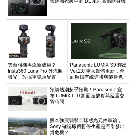
曾經胎死腹中的 DL 系列高階隨身機
雲台相機再添新成員？
Panasonic LUMIX S9 釋出
Insta360 Luna Pro 外流照
Ver.2.0 重大韌體更新，全
曝光，改採單鏡頭配置
面解鎖有線連接與隨身色
調編輯
預購熱潮超乎預期！Panasonic 宣
布 LUMIX L10 將面臨缺貨與延遲交
貨時間
熊本強震襲擊全球感光元件重鎮，
Sony 確認廠房暫停生產是否引發出
貨危機？