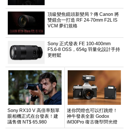
頂級變焦鏡頭新變局？傳 Canon 將
雙鏡合一打造 RF 24-70mm F2L IS
VCM 夢幻規格
Sony 正式發表 FE 100-400mm
F5.6-8 OSS，654g 羽量化設計手持
更輕鬆
Sony RX10 V 高倍率類單
迷你閃燈也可以打跳燈！
眼相機正式在台發表！建
神牛發表全新 Godox
議售價 NT$ 65,980
iM30Pro 復古微型閃光燈