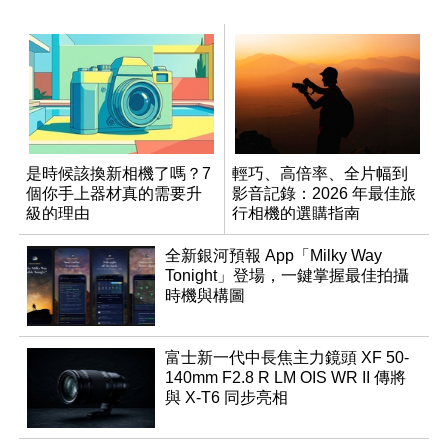
是時候該換新相機了嗎？7
輕巧、高倍率、全片幅到
個你手上器材真的需要升
影音記錄：2026 年最佳旅
級的理由
行相機的選購指南
全新銀河預報 App「Milky Way
Tonight」登場，一鍵掌握最佳拍攝
時機與構圖
富士新一代中長焦主力鏡頭 XF 50-
140mm F2.8 R LM OIS WR II 傳將
與 X-T6 同步亮相