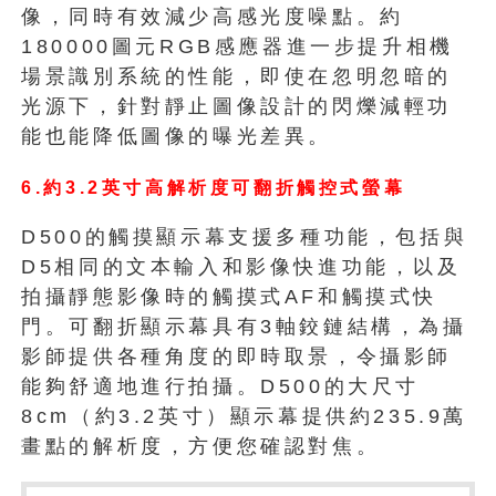
像，同時有效減少高感光度噪點。約
180000圖元RGB感應器進一步提升相機
場景識別系統的性能，即使在忽明忽暗的
光源下，針對靜止圖像設計的閃爍減輕功
能也能降低圖像的曝光差異。
6.約3.2英寸高解析度可翻折觸控式螢幕
D500的觸摸顯示幕支援多種功能，包括與
D5相同的文本輸入和影像快進功能，以及
拍攝靜態影像時的觸摸式AF和觸摸式快
門。可翻折顯示幕具有3軸鉸鏈結構，為攝
影師提供各種角度的即時取景，令攝影師
能夠舒適地進行拍攝。D500的大尺寸
8cm（約3.2英寸）顯示幕提供約235.9萬
畫點的解析度，方便您確認對焦。