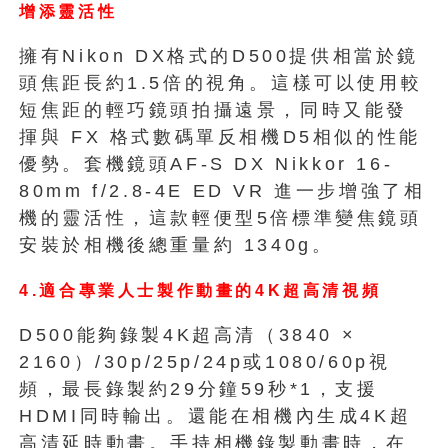
增添靈活性
擁有Nikon DX格式的D500提供相當於鏡
頭焦距長約1.5倍的視角。這樣可以使用較
短焦距的輕巧鏡頭拍攝遠景，同時又能發
揮與 FX 格式數碼單反相機D5相似的性能
優勢。套機鏡頭AF-S DX Nikkor 16-
80mm f/2.8-4E ED VR 進一步增強了相
機的靈活性，這款輕便型5倍標準變焦鏡頭
安裝於相機後總重量約 1340g。
4.適合專業人士製作動畫的4K超高清視頻
D500能夠錄製4K超高清（3840 ×
2160）/30p/25p/24p或1080/60p視
頻，最長錄製約29分鐘59秒*1，支援
HDMI同時輸出。還能在相機內生成4K超
高清延時動畫。手持相機錄製動畫時，在