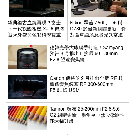
經典復古血統再現？富士
Nikon 釋蓋 Z50II、D6 與
下一代旗艦相機 X-T6 傳將
D780 的最新韌體更新！針
迎來外觀與色彩科學雙重
對選單語系及曝光異常進
優化
行修復
德韓光學大廠聯手打造！Samyang
預告 8 月推出 L 接環 60-180mm
F2.8 望遠變焦鏡
Canon 傳將於 9 月推出全新 RF 超
望遠變焦鏡頭 RF 300-600mm
F5.6L IS USM
Tamron 發布 25-200mm F2.8-5.6
G2 韌體更新，廣角至中焦段微距性
能大幅升級