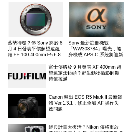
蓄勢待發？傳 Sony 將於 8
Sony 最新註冊機號
月 4 日發表平價超望遠鏡
「WW308784」曝光，隨
頭 FE 100-400mm F5.6-8
身機或 APS-C 系統將迎新
成員？
富士傳將於 9 月發表 XF 400mm 超
望遠定焦鏡頭？野生動物攝影師期
待值拉滿
Canon 釋出 EOS R5 Mark II 最新韌
體 Ver.1.3.1，修正全域 AF 操作失
效問題
經典計畫大復活？Nikon 傳將重啟