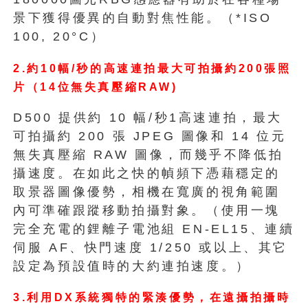
景下獲得優異的自動對焦性能。（*ISO
100, 20°C）
2.約10幅/秒的高速連拍最大可拍攝約200張照
片（14位無失真壓縮RAW)
D500 提供約 10 幅/秒1高速連拍，最大
可拍攝約 200 張 JPEG 圖像和 14 位元
無失真壓縮 RAW 圖像，而幾乎不降低拍
攝速度。在如此之快的幀頻下憑藉穩定的
取景器圖像優勢，相機在寬廣的視角範圍
內可準確跟蹤移動拍攝對象。（使用一塊
完全充電的鋰離子電池組 EN-EL15、連續
伺服 AF、快門速度 1/250 或以上、其它
設定為預設值時的大約連拍速度。）
3.利用DX系統獨特的緊湊優勢，在遠攝拍攝時