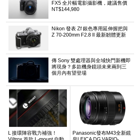
FX5 全片幅電影攝影機，建議售價
NT$144,980
Nikon 發表 Zf 銀色專用延伸握把與
Z 70-200mm F2.8 II 最新韌體更新
傳 Sony 雙處理器與全域快門新機即
將現身？多款機身鏡頭未來兩到三
個月內有望登場
L 接環陣容戰力補強！
Panasonic發布M43全新鏡
Viltrox 首款 L-mount 自動
皇LEICA DG VARIO-