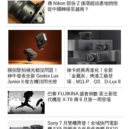
傳 Nikon 部份 Z 接環鏡頭產地悄悄
從中國轉移至越南？
橫拍豎拍補光都沒問題！
徠卡經典再進化！全新
神牛發表全新 Godox Lux
「金屬灰」烤漆工藝登
Junior II 復古機頂閃光燈
場，M11-P、Q3、D-Lux 8
領銜換裝
巴黎 FUJIKINA 盛會倒數 富士新世
代機皇 X-T6 傳 9 月第一周登場
Sony 7 月雙機齊發！全域快門電影
機 FX5 與睽違 9 年長焦旗艦 RX10