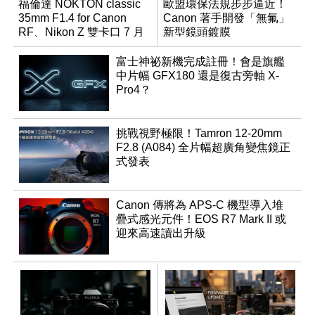
福倫達 NOKTON classic
歐盟環保法規步步逼近！
35mm F1.4 for Canon
Canon 著手開發「無氟」
RF、Nikon Z 雙卡口 7 月
新型鏡頭鍍膜
同步登台
富士神祕新機完成註冊！會是旗艦
中片幅 GFX180 還是復古旁軸 X-
Pro4？
挑戰視野極限！Tamron 12-20mm
F2.8 (A084) 全片幅超廣角變焦鏡正
式發表
Canon 傳將為 APS-C 機型導入堆
疊式感光元件！EOS R7 Mark II 或
迎來高速讀出升級