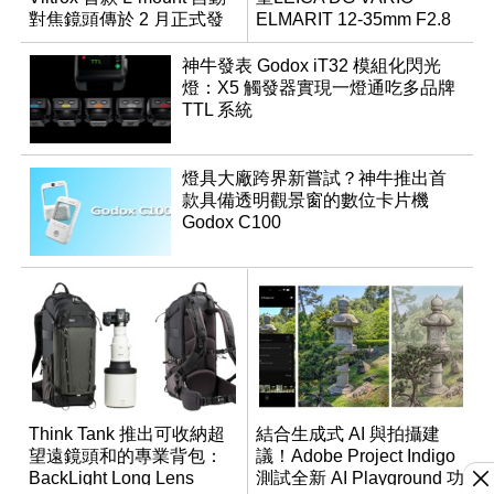
對焦鏡頭傳於 2 月正式發
ELMARIT 12-35mm F2.8
表
ASPH. POWER OIS
神牛發表 Godox iT32 模組化閃光
燈：X5 觸發器實現一燈通吃多品牌
TTL 系統
燈具大廠跨界新嘗試？神牛推出首
款具備透明觀景窗的數位卡片機
Godox C100
Think Tank 推出可收納超
結合生成式 AI 與拍攝建
望遠鏡頭和的專業背包：
議！Adobe Project Indigo
BackLight Long Lens
測試全新 AI Playground 功