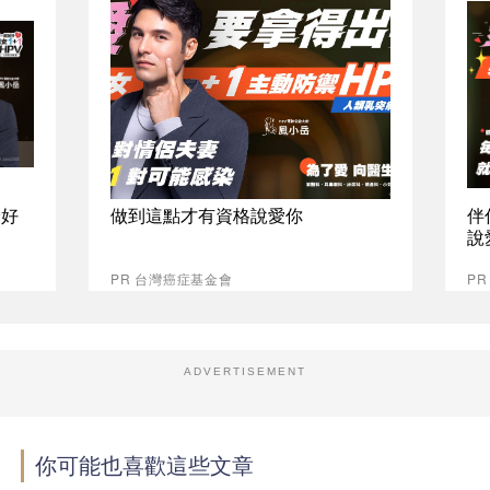
最好
做到這點才有資格說愛你
伴
說
PR 台灣癌症基金會
P
ADVERTISEMENT
你可能也喜歡這些文章