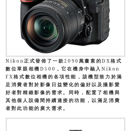
Nikon
正式發佈了一款
2090
萬畫素的
DX
格式
數位單眼相機
D500
，它在機身中融入
Nikon
FX
格式數位相機的各項性能，該機型致力於滿
足消費者對於影像日益變化的偏好以及攝影愛
好者對精緻影像的需求。同時，配置了相機與
其他個人設備間持續連接的功能，以滿足消費
者對此功能的廣大需求。