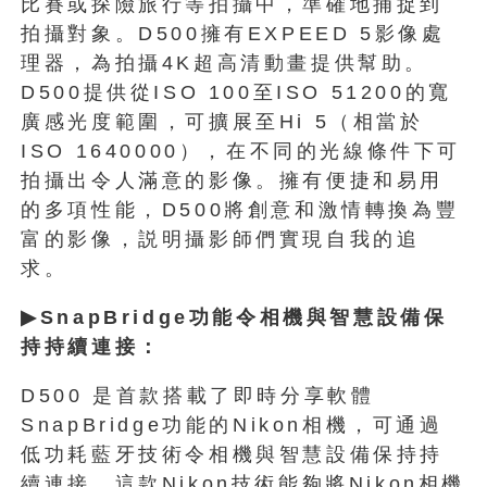
比賽或探險旅行等拍攝中，準確地捕捉到
拍攝對象。D500擁有EXPEED 5影像處
理器，為拍攝4K超高清動畫提供幫助。
D500提供從ISO 100至ISO 51200的寬
廣感光度範圍，可擴展至Hi 5（相當於
ISO 1640000），在不同的光線條件下可
拍攝出令人滿意的影像。擁有便捷和易用
的多項性能，D500將創意和激情轉換為豐
富的影像，説明攝影師們實現自我的追
求。
▶
SnapBridge
功能令相機與智慧設備保
持持續連接：
D500 是首款搭載了即時分享軟體
SnapBridge功能的Nikon相機，可通過
低功耗藍牙技術令相機與智慧設備保持持
續連接。這款Nikon技術能夠將Nikon相機