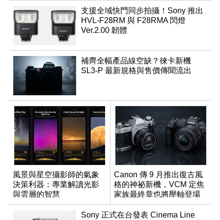
支援全域快門同步拍攝！Sony 推出
HVL-F28RM 與 F28RMA 閃燈
Ver.2.00 韌體
補齊全幅產品線空缺？徠卡新機
SL3-P 最新規格與售價傳聞流出
風景與星空攝影師的氣象
Canon 傳 9 月推出復古風
決策利器：專業解讀光影
格的神祕新機，VCM 定焦
與雲層的智慧
家族最終章也將壓軸登場
App「Atmos」登場
Sony 正式在台發表 Cinema Line