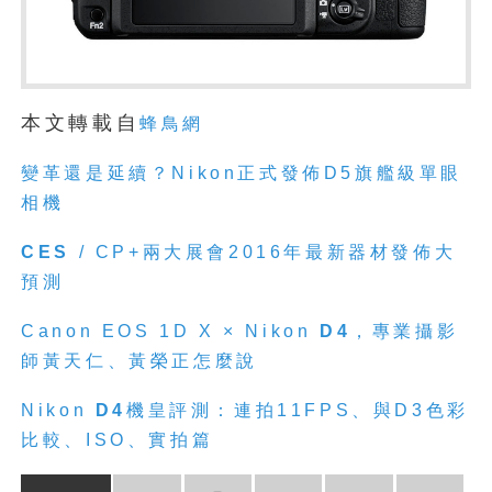
本文轉載自
蜂鳥網
變革還是延續？Nikon正式發佈D5旗艦級單眼
相機
CES
/ CP+兩大展會2016年最新器材發佈大
預測
Canon EOS 1D X × Nikon
D4
，專業攝影
師黃天仁、黃榮正怎麼說
Nikon
D4
機皇評測：連拍11FPS、與D3色彩
比較、ISO、實拍篇