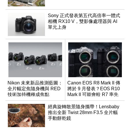
Sony 正式發表第五代高倍率一體式
相機 RX10 V，雙影像處理器與 AI
單元上身
Nikon 未來新品推測藍圖：
Canon EOS R8 Mark II 傳
全片幅定焦隨身機與 RED
將於 9 月發表？EOS R10
技術加持機種成焦點
Mark II 可能會較 R7 率先
推出
經典旋轉散景隨身攜帶！Lensbaby
推出全新 Twist 28mm F3.5 全片幅
手動餅乾鏡