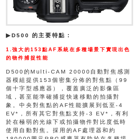
▶
D500
的主要特點：
1.強大的153點AF系統在多種場景下實現出色
的物件捕捉性能
D500的Multi-CAM 20000自動對焦感測
器模組提供153個密集分佈的對焦點（99
個十字型感應器），覆蓋廣泛的影像區
域，甚至能準確捕捉快速移動的拍攝對
象。中央對焦點的AF性能擴展到低至-4
EV*，所有其它對焦點支持-3 EV*，有利
於在極弱的光線下或拍攝物件對比度低時
使用自動對焦。採用的AF處理器和約
180000圖元RBG感應器有助於在各種場