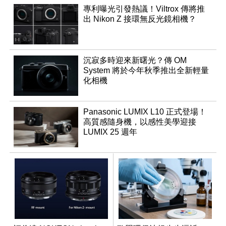
專利曝光引發熱議！Viltrox 傳將推
出 Nikon Z 接環無反光鏡相機？
沉寂多時迎來新曙光？傳 OM
System 將於今年秋季推出全新輕量
化相機
Panasonic LUMIX L10 正式登場！
高質感隨身機，以感性美學迎接
LUMIX 25 週年