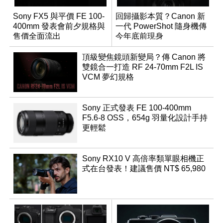
Sony FX5 與平價 FE 100-
回歸攝影本質？Canon 新
400mm 發表會前夕規格與
一代 PowerShot 隨身機傳
售價全面流出
今年底前現身
頂級變焦鏡頭新變局？傳 Canon 將
雙鏡合一打造 RF 24-70mm F2L IS
VCM 夢幻規格
Sony 正式發表 FE 100-400mm
F5.6-8 OSS，654g 羽量化設計手持
更輕鬆
Sony RX10 V 高倍率類單眼相機正
式在台發表！建議售價 NT$ 65,980