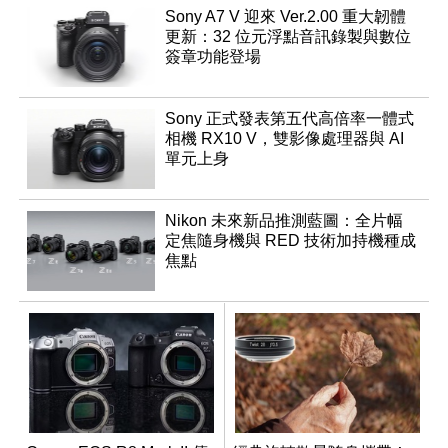
Sony A7 V 迎來 Ver.2.00 重大韌體
更新：32 位元浮點音訊錄製與數位
簽章功能登場
Sony 正式發表第五代高倍率一體式
相機 RX10 V，雙影像處理器與 AI
單元上身
Nikon 未來新品推測藍圖：全片幅
定焦隨身機與 RED 技術加持機種成
焦點