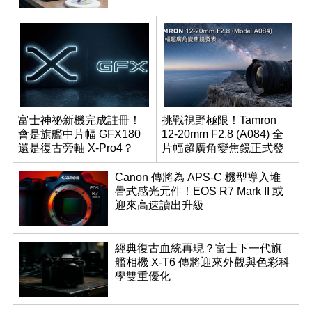
富士神祕新機完成註冊！
挑戰視野極限！Tamron
會是旗艦中片幅 GFX180
12-20mm F2.8 (A084) 全
還是復古旁軸 X-Pro4？
片幅超廣角變焦鏡正式發
表
Canon 傳將為 APS-C 機型導入堆
疊式感光元件！EOS R7 Mark II 或
迎來高速讀出升級
經典復古血統再現？富士下一代旗
艦相機 X-T6 傳將迎來外觀與色彩科
學雙重優化