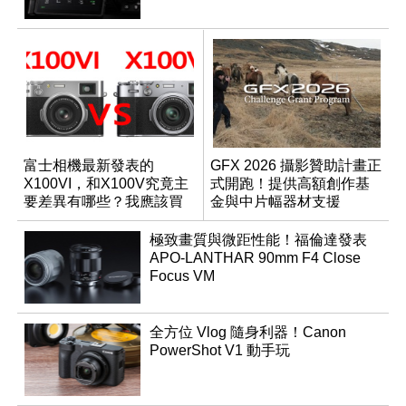
富士相機最新發表的
GFX 2026 攝影贊助計畫正
X100VI，和X100V究竟主
式開跑！提供高額創作基
要差異有哪些？我應該買
金與中片幅器材支援
哪一台？
極致畫質與微距性能！福倫達發表
APO-LANTHAR 90mm F4 Close
Focus VM
全方位 Vlog 隨身利器！Canon
PowerShot V1 動手玩