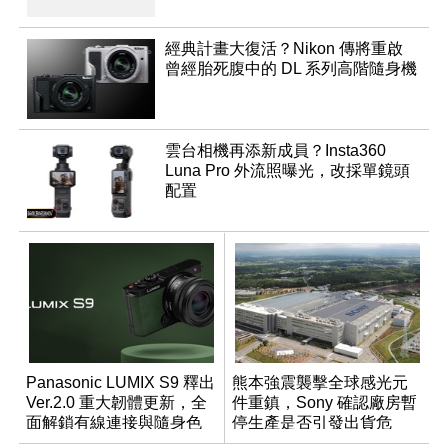
經典計畫大復活？Nikon 傳將重啟
曾經胎死腹中的 DL 系列高階隨身機
雲台相機再添新成員？Insta360
Luna Pro 外流照曝光，改採單鏡頭
配置
Panasonic LUMIX S9 釋出
熊本強震襲擊全球感光元
Ver.2.0 重大韌體更新，全
件重鎮，Sony 確認廠房暫
面解鎖有線連接與隨身色
停生產是否引發出貨危
調編輯
機？