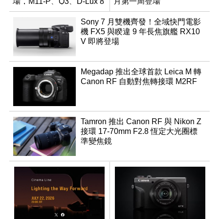
場，M11-P、Q3、D-Lux 8
月第一周登場
領銜換裝
Sony 7 月雙機齊發！全域快門電影
機 FX5 與睽違 9 年長焦旗艦 RX10
V 即將登場
Megadap 推出全球首款 Leica M 轉
Canon RF 自動對焦轉接環 M2RF
Tamron 推出 Canon RF 與 Nikon Z
接環 17-70mm F2.8 恆定大光圈標
準變焦鏡