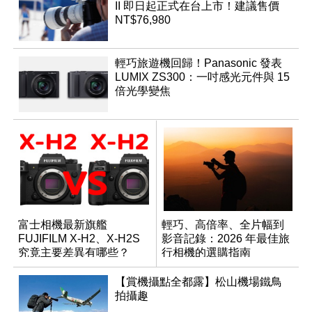
II 即日起正式在台上市！建議售價
NT$76,980
輕巧旅遊機回歸！Panasonic 發表
LUMIX ZS300：一吋感光元件與 15
倍光學變焦
富士相機最新旗艦
輕巧、高倍率、全片幅到
FUJIFILM X-H2、X-H2S
影音記錄：2026 年最佳旅
究竟主要差異有哪些？
行相機的選購指南
【賞機攝點全都露】松山機場鐵鳥
拍攝趣