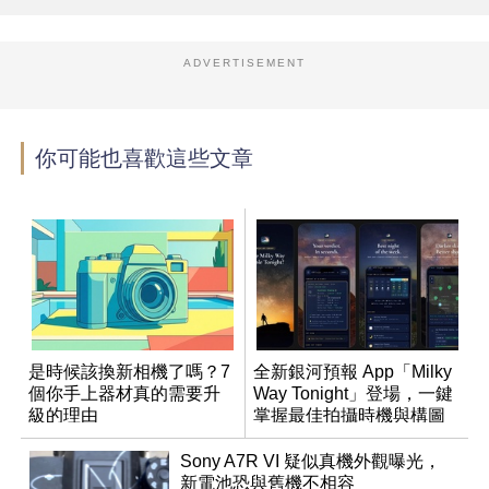
ADVERTISEMENT
你可能也喜歡這些文章
是時候該換新相機了嗎？7
全新銀河預報 App「Milky
個你手上器材真的需要升
Way Tonight」登場，一鍵
級的理由
掌握最佳拍攝時機與構圖
Sony A7R VI 疑似真機外觀曝光，
新電池恐與舊機不相容