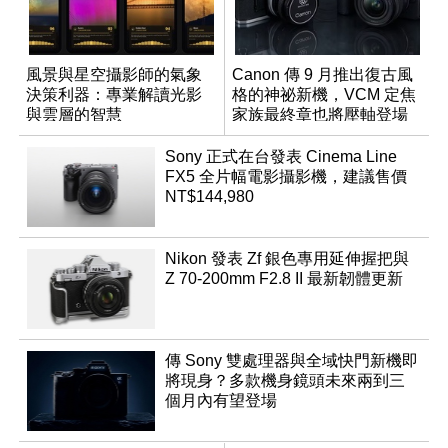
風景與星空攝影師的氣象
Canon 傳 9 月推出復古風
決策利器：專業解讀光影
格的神祕新機，VCM 定焦
與雲層的智慧
家族最終章也將壓軸登場
App「Atmos」登場
Sony 正式在台發表 Cinema Line
FX5 全片幅電影攝影機，建議售價
NT$144,980
Nikon 發表 Zf 銀色專用延伸握把與
Z 70-200mm F2.8 II 最新韌體更新
傳 Sony 雙處理器與全域快門新機即
將現身？多款機身鏡頭未來兩到三
個月內有望登場