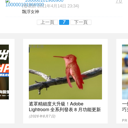
100000101966900
70
(發表於 2011年4月14日 23:34)
飄浮女神
上一頁
7
下一頁
業界動態
遮罩精細度大升級！Adobe
一
Lightroom 全系列發表 8 月功能更新
巧
(2026年8月7日)
P