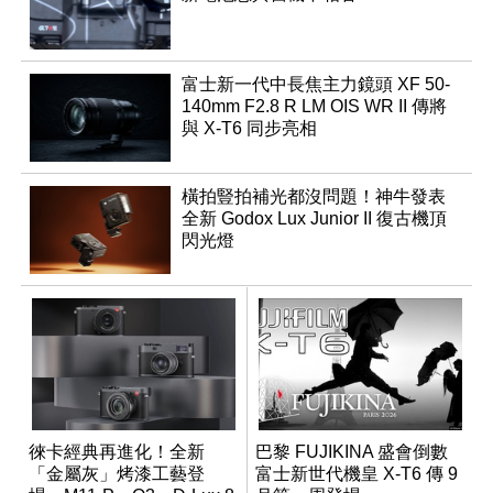
富士新一代中長焦主力鏡頭 XF 50-
140mm F2.8 R LM OIS WR II 傳將
與 X-T6 同步亮相
橫拍豎拍補光都沒問題！神牛發表
全新 Godox Lux Junior II 復古機頂
閃光燈
徠卡經典再進化！全新
巴黎 FUJIKINA 盛會倒數
「金屬灰」烤漆工藝登
富士新世代機皇 X-T6 傳 9