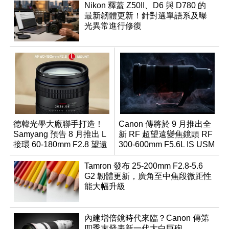
Nikon 釋蓋 Z50II、D6 與 D780 的
最新韌體更新！針對選單語系及曝
光異常進行修復
德韓光學大廠聯手打造！
Canon 傳將於 9 月推出全
Samyang 預告 8 月推出 L
新 RF 超望遠變焦鏡頭 RF
接環 60-180mm F2.8 望遠
300-600mm F5.6L IS USM
變焦鏡
Tamron 發布 25-200mm F2.8-5.6
G2 韌體更新，廣角至中焦段微距性
能大幅升級
內建增倍鏡時代來臨？Canon 傳第
四季末發表新一代大白巨砲