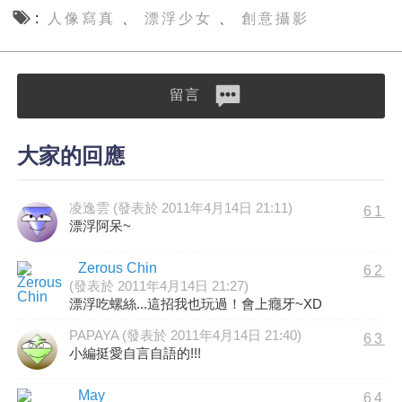
人像寫真
漂浮少女
創意攝影
、
、
留言
大家的回應
凌逸雲 (發表於 2011年4月14日 21:11)
61
漂浮阿呆~
Zerous Chin
62
(發表於 2011年4月14日 21:27)
漂浮吃螺絲...這招我也玩過！會上癮牙~XD
PAPAYA (發表於 2011年4月14日 21:40)
63
小編挺愛自言自語的!!!
May
64