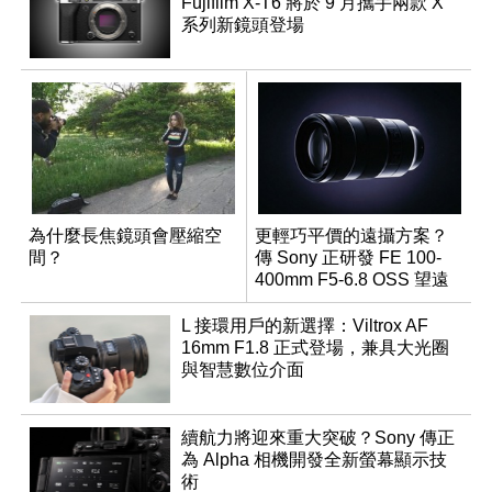
Fujifilm X-T6 將於 9 月攜手兩款 X
系列新鏡頭登場
為什麼長焦鏡頭會壓縮空
更輕巧平價的遠攝方案？
間？
傳 Sony 正研發 FE 100-
400mm F5-6.8 OSS 望遠
變焦鏡頭
L 接環用戶的新選擇：Viltrox AF
16mm F1.8 正式登場，兼具大光圈
與智慧數位介面
續航力將迎來重大突破？Sony 傳正
為 Alpha 相機開發全新螢幕顯示技
術