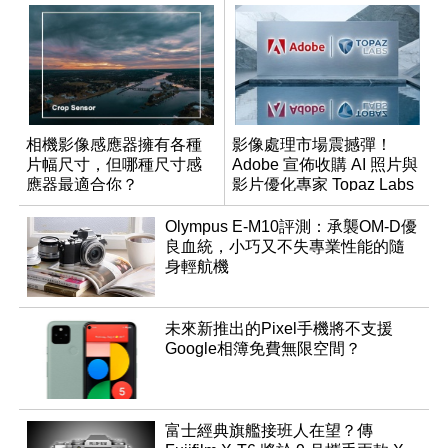
相機影像感應器擁有各種
影像處理市場震撼彈！
片幅尺寸，但哪種尺寸感
Adobe 宣佈收購 AI 照片與
應器最適合你？
影片優化專家 Topaz Labs
Olympus E-M10評測：承襲OM-D優
良血統，小巧又不失專業性能的隨
身輕航機
未來新推出的Pixel手機將不支援
Google相簿免費無限空間？
富士經典旗艦接班人在望？傳