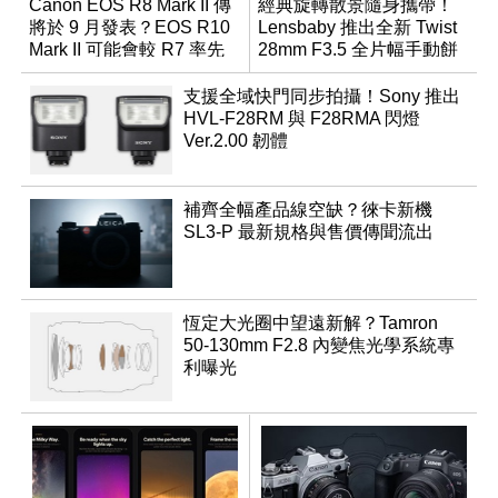
Canon EOS R8 Mark II 傳
經典旋轉散景隨身攜帶！
將於 9 月發表？EOS R10
Lensbaby 推出全新 Twist
Mark II 可能會較 R7 率先
28mm F3.5 全片幅手動餅
推出
乾鏡
支援全域快門同步拍攝！Sony 推出
HVL-F28RM 與 F28RMA 閃燈
Ver.2.00 韌體
補齊全幅產品線空缺？徠卡新機
SL3-P 最新規格與售價傳聞流出
恆定大光圈中望遠新解？Tamron
50-130mm F2.8 內變焦光學系統專
利曝光