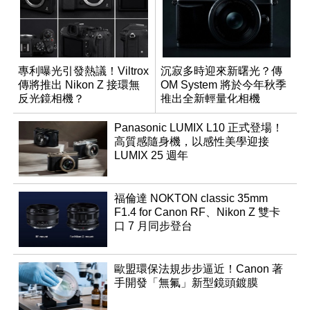
專利曝光引發熱議！Viltrox
沉寂多時迎來新曙光？傳
傳將推出 Nikon Z 接環無
OM System 將於今年秋季
反光鏡相機？
推出全新輕量化相機
Panasonic LUMIX L10 正式登場！
高質感隨身機，以感性美學迎接
LUMIX 25 週年
福倫達 NOKTON classic 35mm
F1.4 for Canon RF、Nikon Z 雙卡
口 7 月同步登台
歐盟環保法規步步逼近！Canon 著
手開發「無氟」新型鏡頭鍍膜