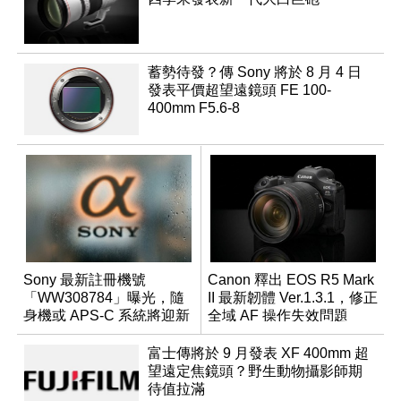
蓄勢待發？傳 Sony 將於 8 月 4 日
發表平價超望遠鏡頭 FE 100-
400mm F5.6-8
Sony 最新註冊機號
Canon 釋出 EOS R5 Mark
「WW308784」曝光，隨
II 最新韌體 Ver.1.3.1，修正
身機或 APS-C 系統將迎新
全域 AF 操作失效問題
成員？
富士傳將於 9 月發表 XF 400mm 超
望遠定焦鏡頭？野生動物攝影師期
待值拉滿