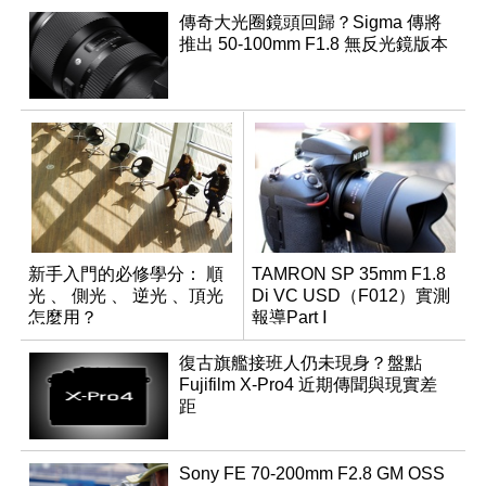
傳奇大光圈鏡頭回歸？Sigma 傳將
推出 50-100mm F1.8 無反光鏡版本
新手入門的必修學分： 順
TAMRON SP 35mm F1.8
光 、 側光 、 逆光 、頂光
Di VC USD（F012）實測
怎麼用？
報導Part Ⅰ
復古旗艦接班人仍未現身？盤點
Fujifilm X-Pro4 近期傳聞與現實差
距
Sony FE 70-200mm F2.8 GM OSS