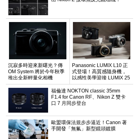
沉寂多時迎來新曙光？傳
Panasonic LUMIX L10 正
OM System 將於今年秋季
式登場！高質感隨身機，
推出全新輕量化相機
以感性美學迎接 LUMIX 25
週年
福倫達 NOKTON classic 35mm
F1.4 for Canon RF、Nikon Z 雙卡
口 7 月同步登台
歐盟環保法規步步逼近！Canon 著
手開發「無氟」新型鏡頭鍍膜