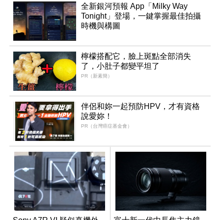
全新銀河預報 App「Milky Way
Tonight」登場，一鍵掌握最佳拍攝
時機與構圖
檸檬搭配它，臉上斑點全部消失
了，小肚子都變平坦了
PR（新素簡）
伴侶和妳一起預防HPV，才有資格
說愛妳！
PR（台灣癌症基金會）