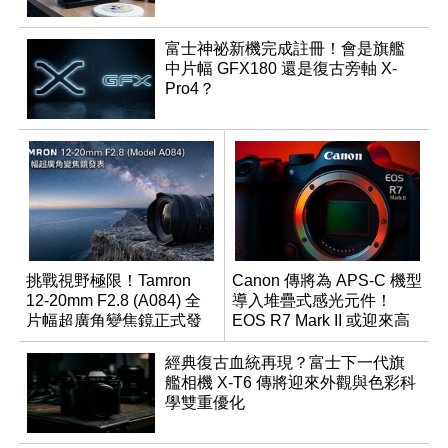
富士神祕新機完成註冊！會是旗艦
中片幅 GFX180 還是復古旁軸 X-
Pro4？
挑戰視野極限！Tamron
Canon 傳將為 APS-C 機型
12-20mm F2.8 (A084) 全
導入堆疊式感光元件！
片幅超廣角變焦鏡正式發
EOS R7 Mark II 或迎來高
表
速讀出升級
經典復古血統再現？富士下一代旗
艦相機 X-T6 傳將迎來外觀與色彩科
學雙重優化