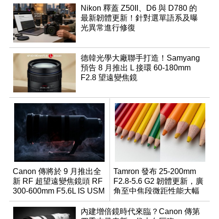
Nikon 釋蓋 Z50II、D6 與 D780 的
最新韌體更新！針對選單語系及曝
光異常進行修復
德韓光學大廠聯手打造！Samyang
預告 8 月推出 L 接環 60-180mm
F2.8 望遠變焦鏡
Canon 傳將於 9 月推出全
Tamron 發布 25-200mm
新 RF 超望遠變焦鏡頭 RF
F2.8-5.6 G2 韌體更新，廣
300-600mm F5.6L IS USM
角至中焦段微距性能大幅
升級
內建增倍鏡時代來臨？Canon 傳第