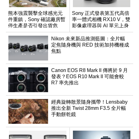
熊本強震襲擊全球感光元
Sony 正式發表第五代高倍
件重鎮，Sony 確認廠房暫
率一體式相機 RX10 V，雙
停生產是否引發出貨危
影像處理器與 AI 單元上身
機？
Nikon 未來新品推測藍圖：全片幅
定焦隨身機與 RED 技術加持機種成
焦點
Canon EOS R8 Mark II 傳將於 9 月
發表？EOS R10 Mark II 可能會較
R7 率先推出
經典旋轉散景隨身攜帶！Lensbaby
推出全新 Twist 28mm F3.5 全片幅
手動餅乾鏡