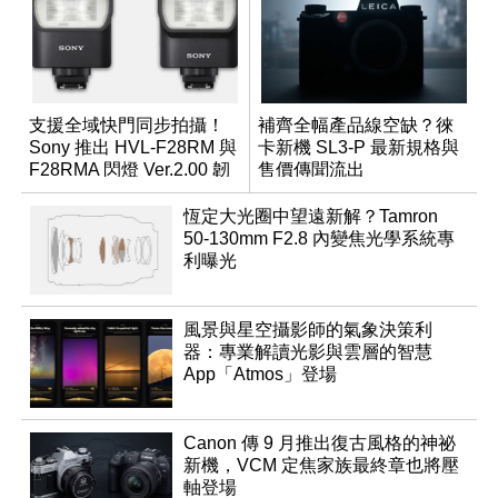
支援全域快門同步拍攝！
補齊全幅產品線空缺？徠
Sony 推出 HVL-F28RM 與
卡新機 SL3-P 最新規格與
F28RMA 閃燈 Ver.2.00 韌
售價傳聞流出
體
恆定大光圈中望遠新解？Tamron
50-130mm F2.8 內變焦光學系統專
利曝光
風景與星空攝影師的氣象決策利
器：專業解讀光影與雲層的智慧
App「Atmos」登場
Canon 傳 9 月推出復古風格的神祕
新機，VCM 定焦家族最終章也將壓
軸登場