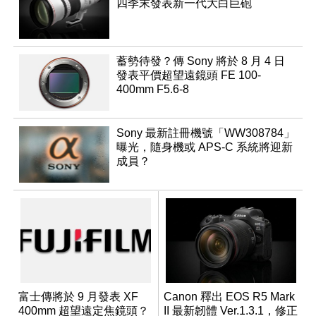
四季末發表新一代大白巨砲
蓄勢待發？傳 Sony 將於 8 月 4 日
發表平價超望遠鏡頭 FE 100-
400mm F5.6-8
Sony 最新註冊機號「WW308784」
曝光，隨身機或 APS-C 系統將迎新
成員？
富士傳將於 9 月發表 XF
Canon 釋出 EOS R5 Mark
400mm 超望遠定焦鏡頭？
II 最新韌體 Ver.1.3.1，修正