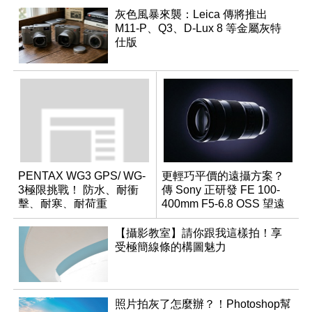
灰色風暴來襲：Leica 傳將推出
M11-P、Q3、D-Lux 8 等金屬灰特
仕版
PENTAX WG3 GPS/ WG-
更輕巧平價的遠攝方案？
3極限挑戰！ 防水、耐衝
傳 Sony 正研發 FE 100-
擊、耐寒、耐荷重
400mm F5-6.8 OSS 望遠
變焦鏡頭
【攝影教室】請你跟我這樣拍！享
受極簡線條的構圖魅力
照片拍灰了怎麼辦？！Photoshop幫