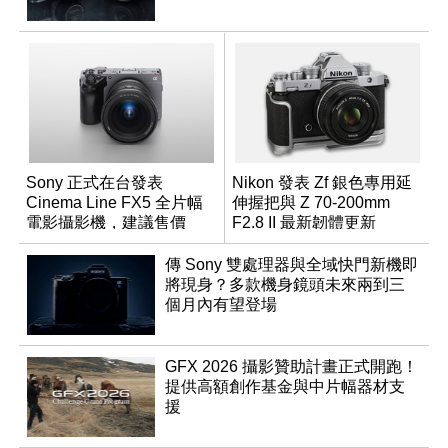
Sony 正式在台發表
Nikon 發表 Zf 銀色專用延
Cinema Line FX5 全片幅
伸握把與 Z 70-200mm
電影攝影機，建議售價
F2.8 II 最新韌體更新
NT$144,980
傳 Sony 雙處理器與全域快門新機即
將現身？多款機身鏡頭未來兩到三
個月內有望登場
GFX 2026 攝影贊助計畫正式開跑！
提供高額創作基金與中片幅器材支
援