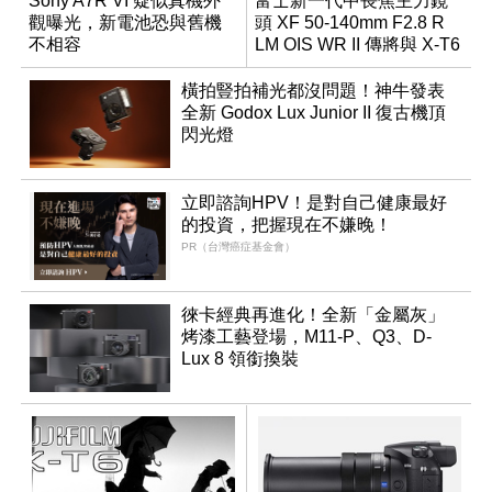
Sony A7R VI 疑似真機外
富士新一代中長焦主力鏡
觀曝光，新電池恐與舊機
頭 XF 50-140mm F2.8 R
不相容
LM OIS WR II 傳將與 X-T6
同步亮相
橫拍豎拍補光都沒問題！神牛發表
全新 Godox Lux Junior II 復古機頂
閃光燈
立即諮詢HPV！是對自己健康最好
的投資，把握現在不嫌晚！
PR（台灣癌症基金會）
徠卡經典再進化！全新「金屬灰」
烤漆工藝登場，M11-P、Q3、D-
Lux 8 領銜換裝