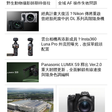
野生動物攝影師期待值拉
全域 AF 操作失效問題
滿
經典計畫大復活？Nikon 傳將重啟
曾經胎死腹中的 DL 系列高階隨身機
雲台相機再添新成員？Insta360
Luna Pro 外流照曝光，改採單鏡頭
配置
Panasonic LUMIX S9 釋出 Ver.2.0
重大韌體更新，全面解鎖有線連接
與隨身色調編輯