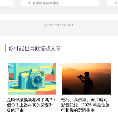
PR 宸曜國際醫療體系
PR
ADVERTISEMENT
你可能也喜歡這些文章
是時候該換新相機了嗎？7
輕巧、高倍率、全片幅到
個你手上器材真的需要升
影音記錄：2026 年最佳旅
級的理由
行相機的選購指南