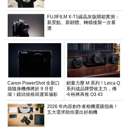
FUJIFILM X-T1碳晶灰版開箱實測：
新景點、新韌體、轉檔後製一次看
透
Canon PowerShot 全新口
銷量力壓 M 系列！Leica Q
袋隨身機傳將於 9 月登
系列成品牌營收主力，傳
場！鏡頭規格與運算攝影
今秋將再推 Q3 43
升級成為焦點
Monochrom
2026 年內容創作者相機選購指南！
五大需求助你選出好相機