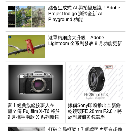
結合生成式 AI 與拍攝建議！Adobe
Project Indigo 測試全新 AI
Playground 功能
遮罩精細度大升級！Adobe
Lightroom 全系列發表 8 月功能更新
富士經典旗艦接班人在
據稱Sony即將推出全新餅
望？傳 Fujifilm X-T6 將於
乾鏡頭FE 28mm F2.8？將
9 月攜手兩款 X 系列新鏡
於副廠餅乾鏡競爭
頭登場
打破全局框架！7 個讓照片更有想像