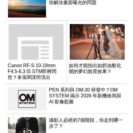
你解決畫面曝光的問題
Canon RF-S 10-18mm
如何才能拍出如奶油般化
F4.5-6.3 IS STM即將問
開的夢幻散景效果？
世？多張間諜照流出
PEN 系列與 OM-30 研發中？OM
SYSTEM 揭示 2026 年新機佈局與
AI 影像藍圖
攝影人必經的7個階段，你走到哪一
步了？