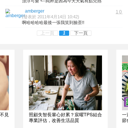
漂浮可樂 <--純粹是因為今天天氣有點兒熱
amberger
10
(發表於 2011年4月14日 10:42)
啊哈哈哈哈最後一張我笑到臉歪!!
上一頁
1
下一頁
不見
照顧失智長輩心好累？宸曜TPS結合
一
專業評估，改善生活品質
節