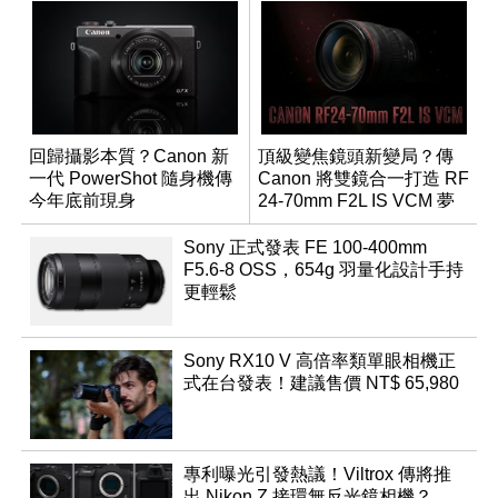
回歸攝影本質？Canon 新
頂級變焦鏡頭新變局？傳
一代 PowerShot 隨身機傳
Canon 將雙鏡合一打造 RF
今年底前現身
24-70mm F2L IS VCM 夢
幻規格
Sony 正式發表 FE 100-400mm
F5.6-8 OSS，654g 羽量化設計手持
更輕鬆
Sony RX10 V 高倍率類單眼相機正
式在台發表！建議售價 NT$ 65,980
專利曝光引發熱議！Viltrox 傳將推
出 Nikon Z 接環無反光鏡相機？