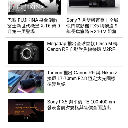
巴黎 FUJIKINA 盛會倒數
Sony 7 月雙機齊發！全域
富士新世代機皇 X-T6 傳 9
快門電影機 FX5 與睽違 9
月第一周登場
年長焦旗艦 RX10 V 即將
登場
Megadap 推出全球首款 Leica M 轉
Canon RF 自動對焦轉接環 M2RF
Tamron 推出 Canon RF 與 Nikon Z
接環 17-70mm F2.8 恆定大光圈標
準變焦鏡
Sony FX5 與平價 FE 100-400mm
發表會前夕規格與售價全面流出