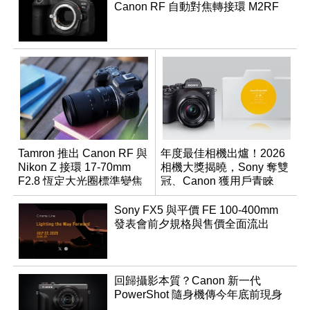
Canon RF 自動對焦轉接環 M2RF
Tamron 推出 Canon RF 與
年度最佳相機出爐！2026
Nikon Z 接環 17-70mm
相機大獎揭曉，Sony 奪雙
F2.8 恆定大光圈標準變焦
冠、Canon 獲用戶青睞
鏡
Sony FX5 與平價 FE 100-400mm
發表會前夕規格與售價全面流出
回歸攝影本質？Canon 新一代
PowerShot 隨身機傳今年底前現身