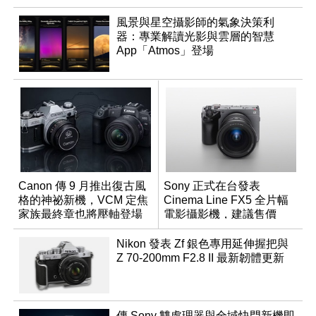
風景與星空攝影師的氣象決策利
器：專業解讀光影與雲層的智慧
App「Atmos」登場
Canon 傳 9 月推出復古風
Sony 正式在台發表
格的神祕新機，VCM 定焦
Cinema Line FX5 全片幅
家族最終章也將壓軸登場
電影攝影機，建議售價
NT$144,980
Nikon 發表 Zf 銀色專用延伸握把與
Z 70-200mm F2.8 II 最新韌體更新
傳 Sony 雙處理器與全域快門新機即