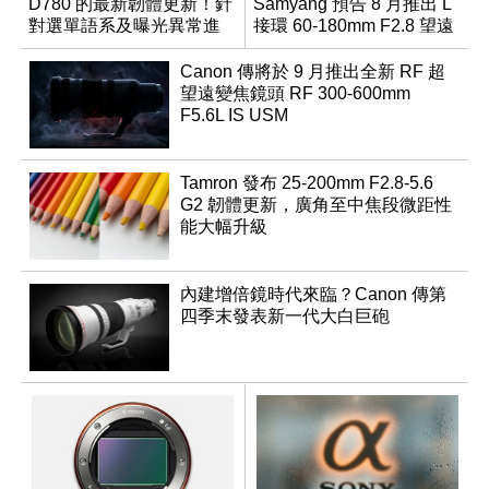
D780 的最新韌體更新！針
Samyang 預告 8 月推出 L
對選單語系及曝光異常進
接環 60-180mm F2.8 望遠
行修復
變焦鏡
Canon 傳將於 9 月推出全新 RF 超
望遠變焦鏡頭 RF 300-600mm
F5.6L IS USM
Tamron 發布 25-200mm F2.8-5.6
G2 韌體更新，廣角至中焦段微距性
能大幅升級
內建增倍鏡時代來臨？Canon 傳第
四季末發表新一代大白巨砲