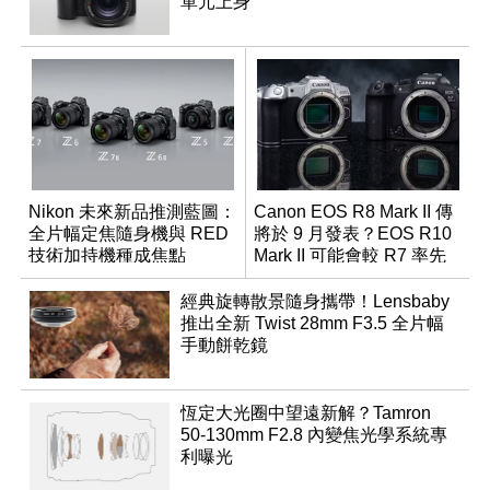
單元上身
Nikon 未來新品推測藍圖：
Canon EOS R8 Mark II 傳
全片幅定焦隨身機與 RED
將於 9 月發表？EOS R10
技術加持機種成焦點
Mark II 可能會較 R7 率先
推出
經典旋轉散景隨身攜帶！Lensbaby
推出全新 Twist 28mm F3.5 全片幅
手動餅乾鏡
恆定大光圈中望遠新解？Tamron
50-130mm F2.8 內變焦光學系統專
利曝光