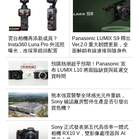
雲台相機再添新成員？
Panasonic LUMIX S9 釋出
Insta360 Luna Pro 外流照
Ver.2.0 重大韌體更新，全
曝光，改採單鏡頭配置
面解鎖有線連接與隨身色
調編輯
預購熱潮超乎預期！Panasonic 宣
布 LUMIX L10 將面臨缺貨與延遲交
貨時間
熊本強震襲擊全球感光元件重鎮，
Sony 確認廠房暫停生產是否引發出
貨危機？
Sony 正式發表第五代高倍率一體式
相機 RX10 V，雙影像處理器與 AI