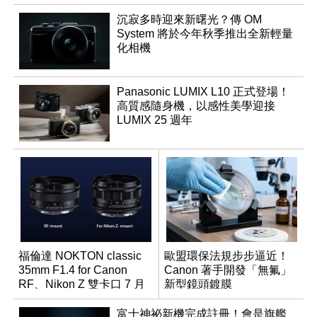
沉寂多時迎來新曙光？傳 OM
System 將於今年秋季推出全新輕量
化相機
Panasonic LUMIX L10 正式登場！
高質感隨身機，以感性美學迎接
LUMIX 25 週年
福倫達 NOKTON classic
歐盟環保法規步步逼近！
35mm F1.4 for Canon
Canon 著手開發「無氟」
RF、Nikon Z 雙卡口 7 月
新型鏡頭鍍膜
同步登台
富士神祕新機完成註冊！會是旗艦