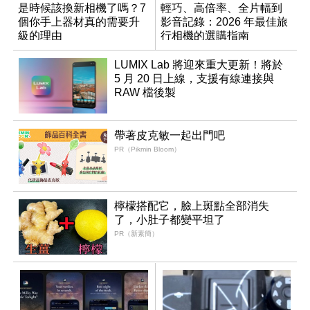
是時候該換新相機了嗎？7
輕巧、高倍率、全片幅到
個你手上器材真的需要升
影音記錄：2026 年最佳旅
級的理由
行相機的選購指南
LUMIX Lab 將迎來重大更新！將於
5 月 20 日上線，支援有線連接與
RAW 檔後製
帶著皮克敏一起出門吧
PR（Pikmin Bloom）
檸檬搭配它，臉上斑點全部消失
了，小肚子都變平坦了
PR（新素簡）