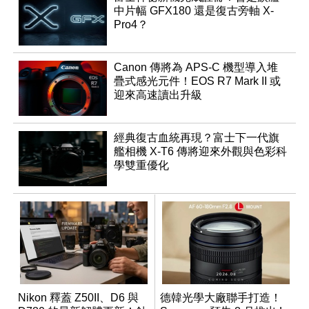
中片幅 GFX180 還是復古旁軸 X-
Pro4？
Canon 傳將為 APS-C 機型導入堆
疊式感光元件！EOS R7 Mark II 或
迎來高速讀出升級
經典復古血統再現？富士下一代旗
艦相機 X-T6 傳將迎來外觀與色彩科
學雙重優化
Nikon 釋蓋 Z50II、D6 與
德韓光學大廠聯手打造！