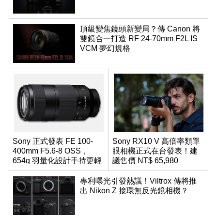
頂級變焦鏡頭新變局？傳 Canon 將
雙鏡合一打造 RF 24-70mm F2L IS
VCM 夢幻規格
Sony 正式發表 FE 100-
Sony RX10 V 高倍率類單
400mm F5.6-8 OSS，
眼相機正式在台發表！建
654g 羽量化設計手持更輕
議售價 NT$ 65,980
鬆
專利曝光引發熱議！Viltrox 傳將推
出 Nikon Z 接環無反光鏡相機？