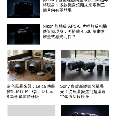
將現身？多款機身鏡頭未來兩到三
個月內有望登場
Nikon 旗艦級 APS-C 片幅無反相機
傳近期現身，將搭載 4,500 萬畫素
堆疊式感光元件？
灰色風暴來襲：Leica 傳將
Sony 多款新鏡頭名單曝
推出 M11-P、Q3、D-Lux
光！從魚眼變焦到超望遠
8 等金屬灰特仕版
定焦原型鏡現身