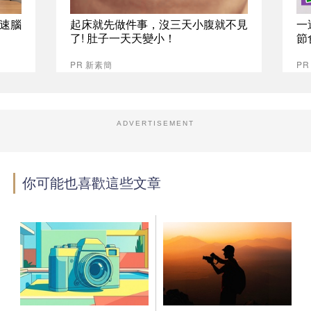
速腦
起床就先做件事，沒三天小腹就不見
一
了! 肚子一天天變小！
節
PR 新素簡
PR
ADVERTISEMENT
你可能也喜歡這些文章