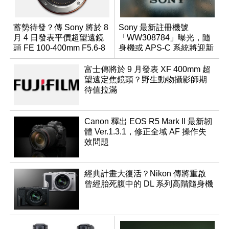
蓄勢待發？傳 Sony 將於 8
Sony 最新註冊機號
月 4 日發表平價超望遠鏡
「WW308784」曝光，隨
頭 FE 100-400mm F5.6-8
身機或 APS-C 系統將迎新
成員？
富士傳將於 9 月發表 XF 400mm 超
望遠定焦鏡頭？野生動物攝影師期
待值拉滿
Canon 釋出 EOS R5 Mark II 最新韌
體 Ver.1.3.1，修正全域 AF 操作失
效問題
經典計畫大復活？Nikon 傳將重啟
曾經胎死腹中的 DL 系列高階隨身機