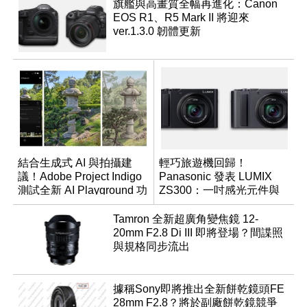
旗艦與高畫質全幅再進化：Canon
EOS R1、R5 Mark II 將迎來
ver.1.3.0 韌體更新
結合生成式 AI 與拍攝建
輕巧旅遊機回歸！
議！Adobe Project Indigo
Panasonic 發表 LUMIX
測試全新 AI Playground 功
ZS300：一吋感光元件與
能
15 倍光學變焦
Tamron 全新超廣角變焦鏡 12-
20mm F2.8 Di III 即將登場？間諜照
與規格同步流出
據稱Sony即將推出全新餅乾鏡頭FE
28mm F2.8？將於副廠餅乾鏡競爭