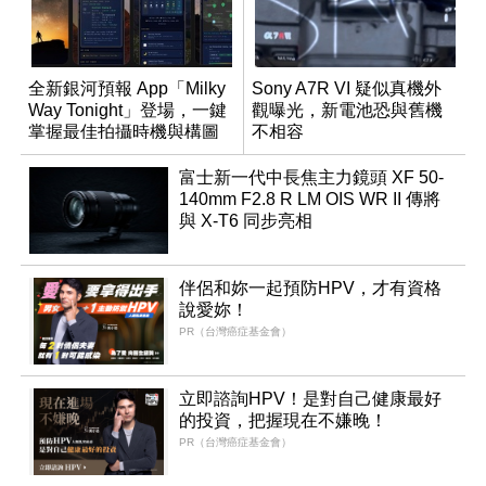
全新銀河預報 App「Milky
Sony A7R VI 疑似真機外
Way Tonight」登場，一鍵
觀曝光，新電池恐與舊機
掌握最佳拍攝時機與構圖
不相容
富士新一代中長焦主力鏡頭 XF 50-
140mm F2.8 R LM OIS WR II 傳將
與 X-T6 同步亮相
伴侶和妳一起預防HPV，才有資格
說愛妳！
PR（台灣癌症基金會）
立即諮詢HPV！是對自己健康最好
的投資，把握現在不嫌晚！
PR（台灣癌症基金會）