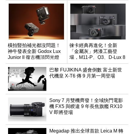
橫拍豎拍補光都沒問題！
徠卡經典再進化！全新
神牛發表全新 Godox Lux
「金屬灰」烤漆工藝登
Junior II 復古機頂閃光燈
場，M11-P、Q3、D-Lux 8
領銜換裝
巴黎 FUJIKINA 盛會倒數 富士新世
代機皇 X-T6 傳 9 月第一周登場
Sony 7 月雙機齊發！全域快門電影
機 FX5 與睽違 9 年長焦旗艦 RX10
V 即將登場
Megadap 推出全球首款 Leica M 轉