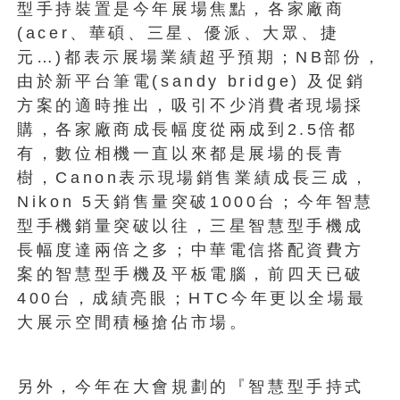
型手持裝置是今年展場焦點，各家廠商
(acer、華碩、三星、優派、大眾、捷
元…)都表示展場業績超乎預期；NB部份，
由於新平台筆電(sandy bridge) 及促銷
方案的適時推出，吸引不少消費者現場採
購，各家廠商成長幅度從兩成到2.5倍都
有，數位相機一直以來都是展場的長青
樹，Canon表示現場銷售業績成長三成，
Nikon 5天銷售量突破1000台；今年智慧
型手機銷量突破以往，三星智慧型手機成
長幅度達兩倍之多；中華電信搭配資費方
案的智慧型手機及平板電腦，前四天已破
400台，成績亮眼；HTC今年更以全場最
大展示空間積極搶佔市場。
另外，今年在大會規劃的『智慧型手持式