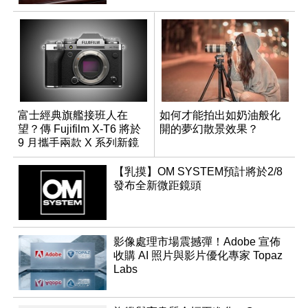
富士經典旗艦接班人在
如何才能拍出如奶油般化
望？傳 Fujifilm X-T6 將於
開的夢幻散景效果？
9 月攜手兩款 X 系列新鏡
頭登場
【乳摸】OM SYSTEM預計將於2/8
發布全新微距鏡頭
影像處理市場震撼彈！Adobe 宣佈
收購 AI 照片與影片優化專家 Topaz
Labs