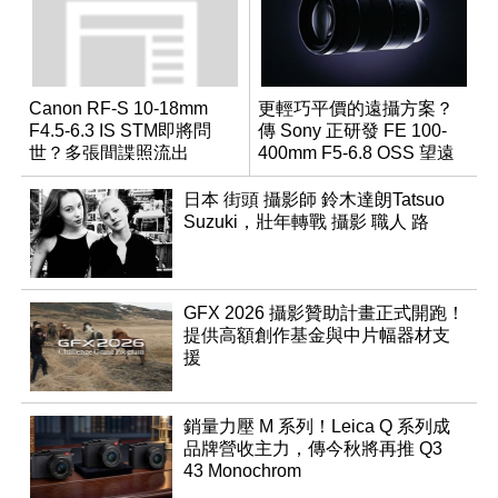
Canon RF-S 10-18mm
更輕巧平價的遠攝方案？
F4.5-6.3 IS STM即將問
傳 Sony 正研發 FE 100-
世？多張間諜照流出
400mm F5-6.8 OSS 望遠
變焦鏡頭
日本 街頭 攝影師 鈴木達朗Tatsuo
Suzuki，壯年轉戰 攝影 職人 路
GFX 2026 攝影贊助計畫正式開跑！
提供高額創作基金與中片幅器材支
援
銷量力壓 M 系列！Leica Q 系列成
品牌營收主力，傳今秋將再推 Q3
43 Monochrom