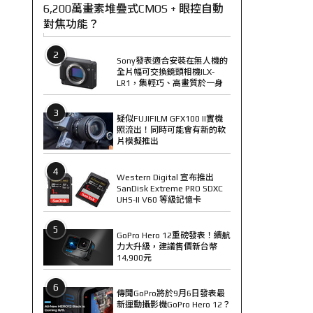
6,200萬畫素堆疊式CMOS + 眼控自動
對焦功能？
2
Sony發表適合安裝在無人機的
全片幅可交換鏡頭相機ILX-
LR1，集輕巧、高畫質於一身
3
疑似FUJIFILM GFX100 II實機
照流出！同時可能會有新的軟
片模擬推出
4
Western Digital 宣布推出
SanDisk Extreme PRO SDXC
UHS-II V60 等級記憶卡
5
GoPro Hero 12重磅發表！續航
力大升級，建議售價新台幣
14,900元
6
傳聞GoPro將於9月6日發表最
新運動攝影機GoPro Hero 12？