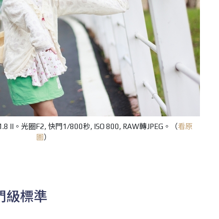
F1.8 II。光圈F2, 快門1/800秒, ISO 800, RAW轉JPEG。（
看原
圖
）
入門級標準