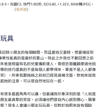
1.8 II。光圈F2, 快門1/80秒, ISO 640, +1.3EV, RAW轉JPEG。
（
看原圖
）
的玩具
，負責記錄小朋友的每個瞬間，而且要拍又要錄，想要捕捉到
D的專業性能真的是最好的靠山。除此之外我也不斷回想之前
小朱爸是相當知名的兒童攝影達人，曾經近距離觀摩過他拍
引導的技巧還真的不是每個人都學得來，畢竟不是人人都像
（笑）。所幸我跟姊姊之前就已經見過幾次面，對她來說我
引起她的注意，可以很自然地玩在一起。
實有很多眉眉角角可以講，但最讓我印象深刻的是「人就是
小朋友最真摯的笑容，必須讓他們發自內心感到開心，簡單
麼呢？很多人會讓小朋友玩玩具，但對於拍照來說有個缺