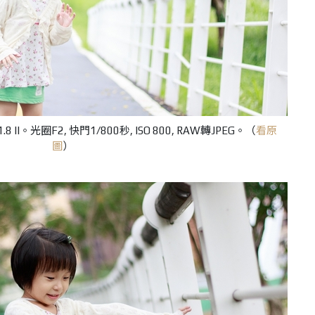
F1.8 II。光圈F2, 快門1/800秒, ISO 800, RAW轉JPEG。（
看原
圖
）