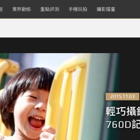
活
業界動態
重點評測
手機玩拍
攝影擂臺
2015.11.03
輕巧攝錄
760