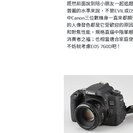
既然前面說到陪小朋友一起追
普遍的水準來說，不管EVIL或
中Canon三位數機身一直來
的人像發色都是它受歡迎的原因
和對焦性能，規格直逼中階單眼
消費者之福；也相當適合家庭
不妨就考慮EOS 760D吧！