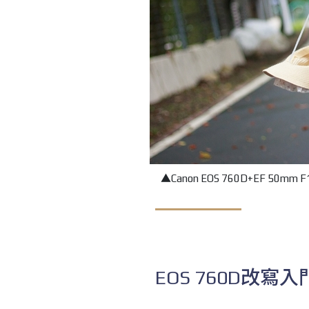
▲
Canon EOS 760D+EF 50mm 
EOS 760D改寫