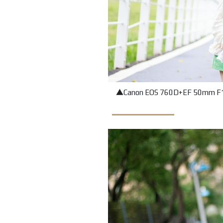
▲
Canon EOS 760D+EF 50mm 