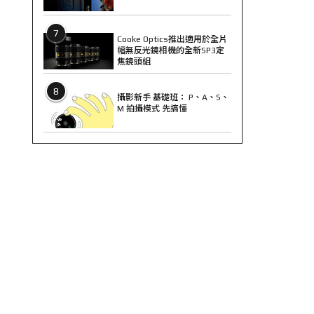
7
Cooke Optics推出適用於全片
幅無反光鏡相機的全新SP3定
焦鏡頭組
8
攝影新手 基礎班： P、A、S、
M 拍攝模式 先搞懂