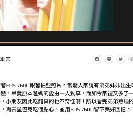
藏此文
EOS 760D跟著拍些照片。常聽人家說有弟弟妹妹出生
課題，畢竟原本爸媽的愛由一人獨享，而如今家裡又多了
外，小朋友因此吃醋真的也不奇怪啊！所以看完弟弟熟睡
再去星巴克吃個點心，並用EOS 760D留下美好回憶。