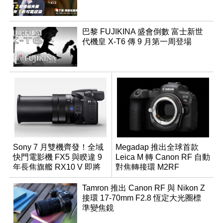
巴黎 FUJIKINA 盛會倒數 富士新世
代機皇 X-T6 傳 9 月第一周登場
Sony 7 月雙機齊發！全域
Megadap 推出全球首款
快門電影機 FX5 與睽違 9
Leica M 轉 Canon RF 自動
年長焦旗艦 RX10 V 即將
對焦轉接環 M2RF
登場
Tamron 推出 Canon RF 與 Nikon Z
接環 17-70mm F2.8 恆定大光圈標
準變焦鏡