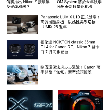
傳將推出 Nikon Z 接環無
OM System 將於今年秋季
反光鏡相機？
推出全新輕量化相機
Panasonic LUMIX L10 正式登場！
高質感隨身機，以感性美學迎接
LUMIX 25 週年
福倫達 NOKTON classic 35mm
F1.4 for Canon RF、Nikon Z 雙卡
口 7 月同步登台
歐盟環保法規步步逼近！Canon 著
手開發「無氟」新型鏡頭鍍膜