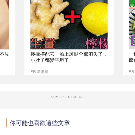
不見
檸檬搭配它，臉上斑點全部消失了，
一
小肚子都變平坦了
節
PR 新素簡
PR
ADVERTISEMENT
你可能也喜歡這些文章