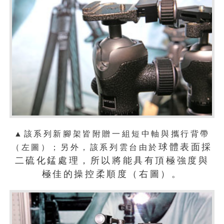
▲該系列新腳架皆附贈一組短中軸與攜行背帶
球體表面採
（左圖）；另外，該系列雲台由於
二硫化錳處理，所以將能具有頂極強度與
極佳的操控柔順度（右圖）。