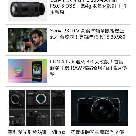
F5.6-8 OSS，654g 羽量化設計手持
更輕鬆
Sony RX10 V 高倍率類單眼相機正
式在台發表！建議售價 NT$ 65,980
LUMIX Lab 迎來 3.0 大改版！首度
解鎖手機 RAW 檔編修與有線高速傳
輸
專利曝光引發熱議！Viltrox
沉寂多時迎來新曙光？傳