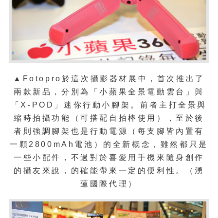
▲Fotopro於這次攝影器材展中，首次推出了
兩款新品，分別為「小蘋果全景電動雲台」與
「X-POD」迷你行動小腳架。前者主打全景與
縮時拍攝功能（可搭配自拍棒使用），至於後
者則強調腳架也是行動電源（每支腳皆內置有
一顆2800mAh電池）的全新概念，雖然都只是
一些小配件，不過對於喜愛用手機來隨身創作
的攝友來說，的確能帶來一定的便利性。（湧
蓮國際代理）