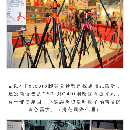
▲以往
Fotopro腳架腳管都是採旋扣式設計，
這次新發售的C50i與C40i則改採為扳扣式，
有一部份原因，小編認為也是呼應了消費者的
衷心需求。
（湧蓮國際代理）