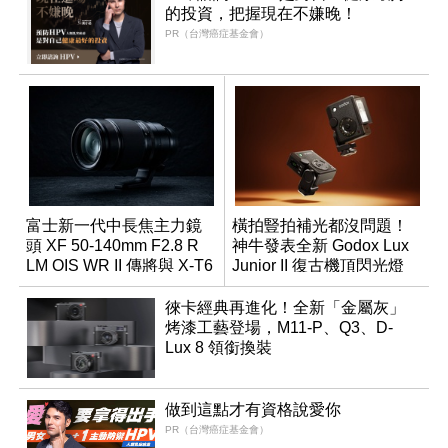
的投資，把握現在不嫌晚！
PR（台灣癌症基金會）
富士新一代中長焦主力鏡
橫拍豎拍補光都沒問題！
頭 XF 50-140mm F2.8 R
神牛發表全新 Godox Lux
LM OIS WR II 傳將與 X-T6
Junior II 復古機頂閃光燈
同步亮相
徠卡經典再進化！全新「金屬灰」
烤漆工藝登場，M11-P、Q3、D-
Lux 8 領銜換裝
做到這點才有資格說愛你
PR（台灣癌症基金會）