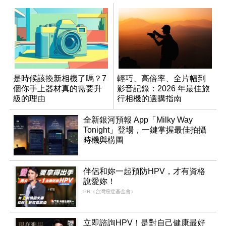
是時候該換新相機了嗎？7
輕巧、高倍率、全片幅到
個你手上器材真的需要升
影音記錄：2026 年最佳旅
級的理由
行相機的選購指南
全新銀河預報 App「Milky Way
Tonight」登場，一鍵掌握最佳拍攝
時機與構圖
伴侶和妳一起預防HPV，才有資格
說愛妳！
PR（台灣癌症基金會）
立即諮詢HPV！是對自己健康最好