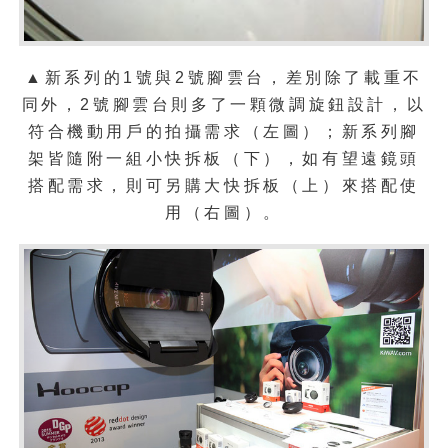
▲新系列的1號與2號腳雲台，差別除了載重不
同外，2號腳雲台則多了一顆微調旋鈕設計，以
符合機動用戶的拍攝需求（左圖）；新系列腳
架皆隨附一組小快拆板（下），如有望遠鏡頭
搭配需求，則可另購大快拆板（上）來搭配使
用（右圖）。