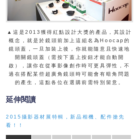
▲這是2013獲得紅點設計大獎的產品，其設計
概念，就是於鏡頭前加上這組名為Hoocap的
鏡頭蓋，一旦加裝上後，你就能隨意且快速地
開關鏡頭蓋（需按下蓋上按鈕才能自動開
啟），讓你在從事影像創作時可更具彈性，不
過在搭配某些超廣角鏡頭時可能會有暗角問題
的產生，這點各位在選購前需特別留意。
延伸閱讀
2015攝影器材展特輯，新品相機、配件搶先
看！！