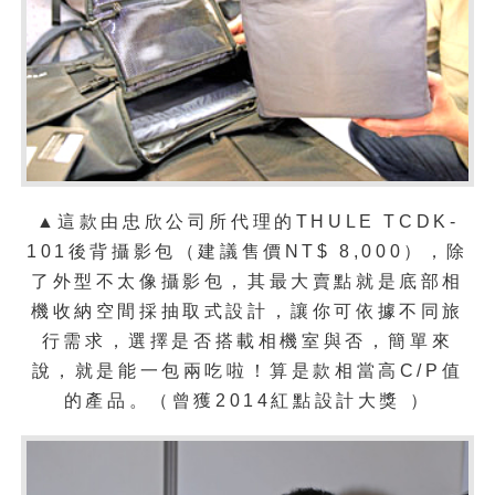
▲這款由忠欣公司所代理的THULE TCDK-
101後背攝影包（建議售價NT$ 8,000），除
了外型不太像攝影包，其最大賣點就是底部相
機收納空間採抽取式設計，讓你可依據不同旅
行需求，選擇是否搭載相機室與否，簡單來
說，就是能一包兩吃啦！算是款相當高C/P值
的產品。（曾獲2014紅點設計大獎 ）