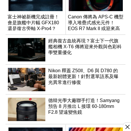
富士神祕新機完成註冊！
Canon 傳將為 APS-C 機型
會是旗艦中片幅 GFX180
導入堆疊式感光元件！
還是復古旁軸 X-Pro4？
EOS R7 Mark II 或迎來高
速讀出升級
經典復古血統再現？富士下一代旗
艦相機 X-T6 傳將迎來外觀與色彩科
學雙重優化
Nikon 釋蓋 Z50II、D6 與 D780 的
最新韌體更新！針對選單語系及曝
光異常進行修復
德韓光學大廠聯手打造！Samyang
預告 8 月推出 L 接環 60-180mm
F2.8 望遠變焦鏡