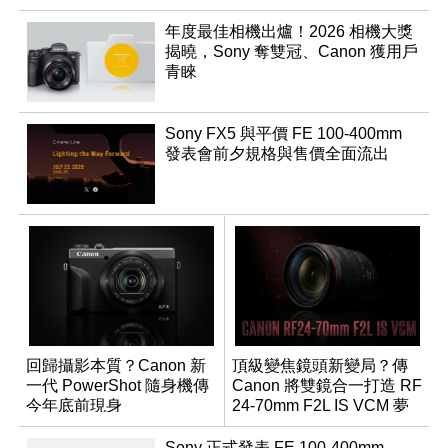
年度最佳相機出爐！2026 相機大獎
揭曉，Sony 奪雙冠、Canon 獲用戶
青睞
Sony FX5 與平價 FE 100-400mm
發表會前夕規格與售價全面流出
回歸攝影本質？Canon 新
頂級變焦鏡頭新變局？傳
一代 PowerShot 隨身機傳
Canon 將雙鏡合一打造 RF
今年底前現身
24-70mm F2L IS VCM 夢
幻規格
Sony 正式發表 FE 100-400mm