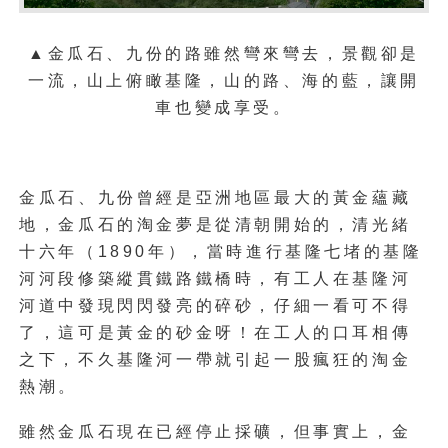
▲
金瓜石、九份的路雖然彎來彎去，景觀卻是
一流，山上俯瞰基隆，山的路、海的藍，讓開
車也變成享受。
金瓜石、九份曾經是亞洲地區最大的黃金蘊藏
地，金瓜石的淘金夢是從清朝開始的，清光緒
十六年（1890年），當時進行基隆七堵的基隆
河河段修築縱貫鐵路鐵橋時，有工人在基隆河
河道中發現閃閃發亮的碎砂，仔細一看可不得
了，這可是黃金的砂金呀！在工人的口耳相傳
之下，不久基隆河一帶就引起一股瘋狂的淘金
熱潮。
雖然金瓜石現在已經停止採礦，但事實上，金