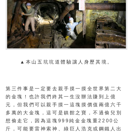
▲
本山五坑坑道體驗讓人身歷其境。
第三件事是一定要去親手摸一摸全世界第二大
的金塊！也許我們終其一生沒辦法賺到上億
元，但我們可以親手摸一這塊摸價值兩億六千
多萬的大金塊，這可是鎮館之寶，不過偷兒別
想偷走它，因為這塊999純金金塊重2200公
斤，可能要雷神索神、綠巨人浩克或鋼鐵人出