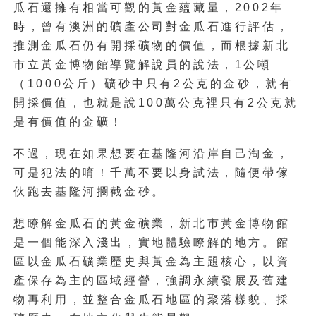
瓜石還擁有相當可觀的黃金蘊藏量，2002年
時，曾有澳洲的礦產公司對金瓜石進行評估，
推測金瓜石仍有開採礦物的價值，而根據新北
市立黃金博物館導覽解說員的說法，1公噸
（1000公斤）礦砂中只有2公克的金砂，就有
開採價值，也就是說100萬公克裡只有2公克就
是有價值的金礦！
不過，現在如果想要在基隆河沿岸自己淘金，
可是犯法的唷！千萬不要以身試法，隨便帶傢
伙跑去基隆河攔截金砂。
想瞭解金瓜石的黃金礦業，新北市黃金博物館
是一個能深入淺出，實地體驗瞭解的地方。館
區以金瓜石礦業歷史與黃金為主題核心，以資
產保存為主的區域經營，強調永續發展及舊建
物再利用，並整合金瓜石地區的聚落樣貌、採