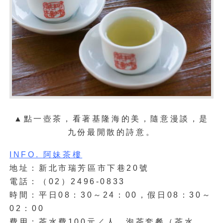
▲
點一壺茶，看著基隆海的美，隨意漫談，是
九份最閒散的詩意。
INFO. 阿妹茶樓
地址：新北市瑞芳區市下巷20號
電話：（02）2496-0833
時間：平日08：30～24：00，假日08：30～
02：00
費用：茶水費100元／人，泡茶套餐（茶水