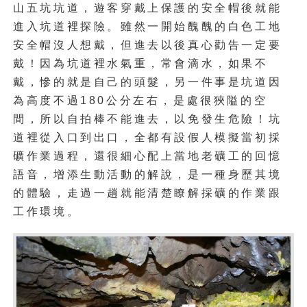
山五坑坑道，遊客穿戴上保護的安全帽後就能
進入坑道裡探險。雖然一開始醜醜的白色工地
安全帽沒人想戴，但進去以後真心勸告一定要
戴！因為坑道裡水氣重，常會滴水，如果不
戴，慘的就是自己的頭髮，另一件事是坑道因
為高度不過180公分左右，是處很狹隘的空
間，所以自拍棒不能進去，以免發生危險！坑
道裡從入口到出口，全都有設假人模擬當初採
礦作業過程，還很細心配上當地老礦工的回憶
語音，增添生動活動的解說，是一種身歷其境
的體驗，走過一趟就能清楚瞭解採礦的作業跟
工作環境。