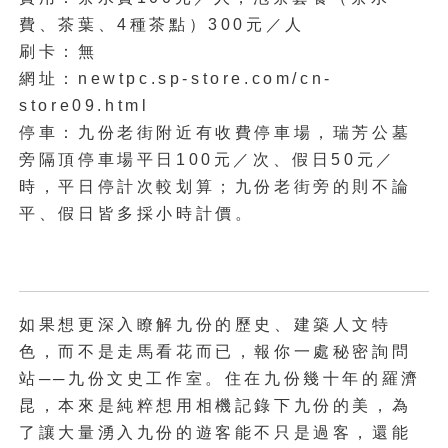
費、茶葉、4種茶點）300元／人
刷卡：無
網址：newtpc.sp-store.com/cn-
store09.html
停車：九份老街附近有收費停車場，瑞芳公墓
旁隔頂停車場平日100元／次、假日50元／
時，平日停計次較划算；九份老街旁的則不論
平、假日皆多採小時計價。
如果想更深入瞭解九份的歷史、建築人文特
色，而不是走馬看花而已，報你一處秘密詢問
站──九份文史工作室。住在九份幾十年的羅濟
昆，本來是純粹想用相機記錄下九份的美，為
了讓大量湧入九份的遊客能不只是過客，還能