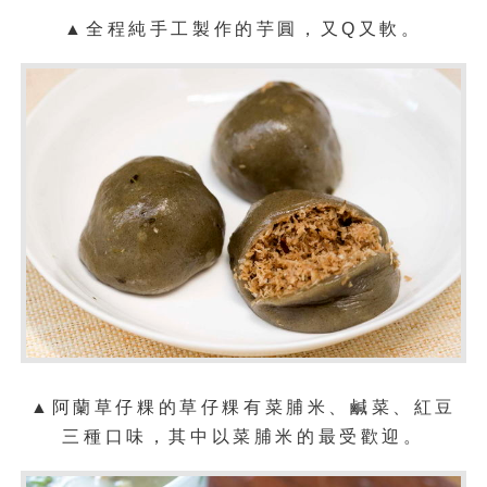
▲
全程純手工製作的芋圓，又Q又軟。
▲
阿蘭草仔粿的草仔粿有菜脯米、鹹菜、紅豆
三種口味，其中以菜脯米的最受歡迎。