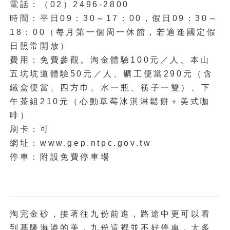
電話：（02）2496-2800
時間：平日09：30～17：00，假日09：30～
18：00（每月第一個周一休館，若適逢國定假
日照常開放）
費用：免費參觀。淘金體驗100元／人、本山
五坑坑道體驗50元／人、礦工便當290元（含
鐵盒便當、四方巾、水一瓶、筷子一雙）、下
午茶組210元（心動草莓冰淇淋鬆餅＋美式咖
啡）
刷卡：可
網址：www.gep.ntpc.gov.tw
停車：附設免費停車場
淘完金砂，接著往九份前進，路途中更可以看
到基隆海港的美，九份這裡並不好停車，大多