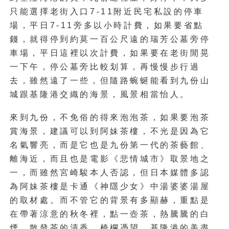
只能選擇老街入口7-11附近民宅私設的停車
場，平日7-11旁多以小時計費，如果要省點
錢，就得停到約莫一百公尺遠的瑞芳公墓旁停
車場，平日這裡以次計費，如果要在老街閒晃
一下午，停公墓旁比較划算，再慢慢步行過
去，雖然遠了一些，但隨路蜿蜒能看到九份山
城跟基隆港交織的海景，風景相當怡人。
來到九份，不免俗的得來泡泡茶，如果要泡茶
賞海景，建議可以到阿妹茶樓，不光是因為它
名氣響亮，而是它也是九份第一代的茶藝館、
離海近，而且也是電影《悲情城市》取景地之
一，而雖然宮崎駿本人否認，但日本媒體多認
為阿妹茶樓是卡通《神隱少女》中湯婆婆湯屋
的取材處。而不管它的背景有多顯赫，重點是
在帶著涼意的秋冬裡，點一壺茶，熱騰騰的白
煙，散發茶的清香，椅欄憑望，基隆港的美盡