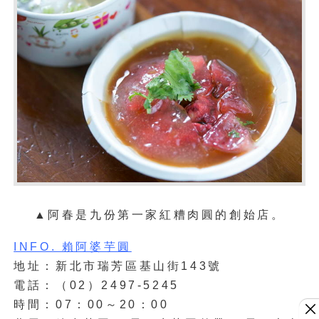
▲
阿春是九份第一家紅糟肉圓的創始店。
INFO. 賴阿婆芋圓
地址：新北市瑞芳區基山街143號
電話：（02）2497-5245
時間：07：00～20：00