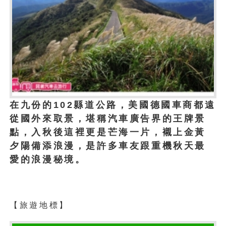
在九份的102縣道公路，美國德國車商都遠
從國外來­取景，堪稱汽車廣告界的王牌景
點，入秋後這裡更是芒海一片，襯上金黃
夕陽備添浪漫，是許多車友跟重機秋天最
愛的浪漫秘境。
1
【旅遊地標】