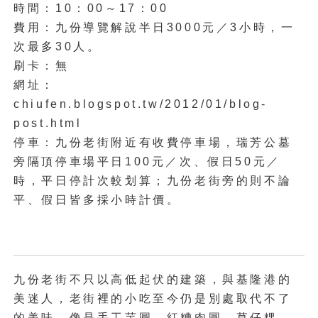
時間：10：00～17：00
費用：九份導覽解說半日3000元／3小時，一
次最多30人。
刷卡：無
網址：
chiufen.blogspot.tw/2012/01/blog-
post.html
停車：九份老街附近有收費停車場，瑞芳公墓
旁隔頂停車場平日100元／次、假日50元／
時，平日停計次較划算；九份老街旁的則不論
平、假日皆多採小時計價。
九份老街不只以高低起伏的建築，與基隆港的
美迷人，老街裡的小吃至今仍是別處取代不了
的美味，像是手工芋圓、紅糟肉圓、草仔粿