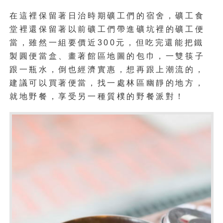
在這裡保留著日治時期礦工們的宿舍，礦工食
堂裡還保留著以前礦工們帶進礦坑裡的礦工便
當，雖然一組要價近300元，但吃完還能把鐵
製圓便當盒、畫著館區地圖的包巾，一雙筷子
跟一瓶水，倒也經濟實惠，想再跟上潮流的，
建議可以買著便當，找一處林區幽靜的地方，
就地野餐，享受另一種質樸的野餐派對！