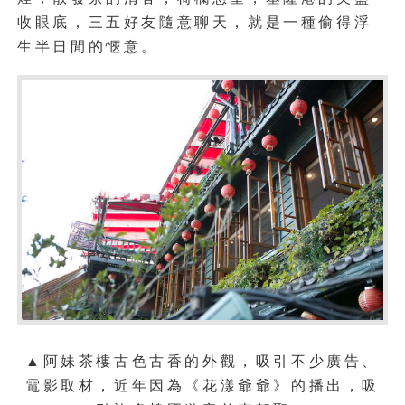
收眼底，三五好友隨意聊天，就是一種偷得浮
生半日閒的愜意。
▲
阿妹茶樓古色古香的外觀，吸引不少廣告、
電影取材，近年因為《花漾爺爺》的播出，吸