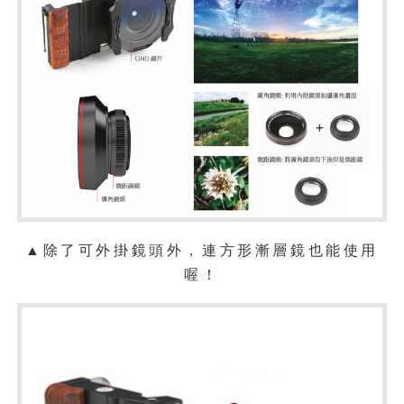
▲除了可外掛鏡頭外，連方形漸層鏡也能使用
喔！