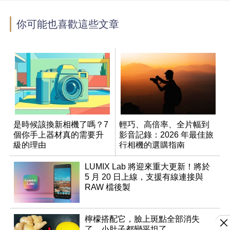
你可能也喜歡這些文章
是時候該換新相機了嗎？7
輕巧、高倍率、全片幅到
個你手上器材真的需要升
影音記錄：2026 年最佳旅
級的理由
行相機的選購指南
LUMIX Lab 將迎來重大更新！將於
5 月 20 日上線，支援有線連接與
RAW 檔後製
檸檬搭配它，臉上斑點全部消失
了，小肚子都變平坦了