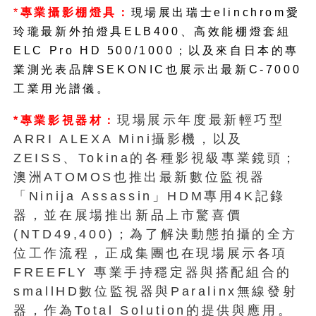
*
專業攝影棚燈具：
現場展出瑞士
elinchrom
愛
玲瓏最新外拍燈具
ELB400
、高效能棚燈套組
ELC Pro HD 500/1000
；以及來自日本的專
業測光表品牌
SEKONIC
也展示出最新
C-7000
工業用光譜儀。
現場展示年度最新輕巧型
*
專業影視器材：
ARRI ALEXA Mini攝影機，以及
ZEISS、Tokina的各種影視級專業鏡頭；
澳洲ATOMOS也推出最新數位監視器
「Ninija Assassin」HDM專用4K記錄
器，並在展場推出新品上市驚喜價
(NTD49,400)；為了解決動態拍攝的全方
位工作流程，正成集團也在現場展示各項
FREEFLY 專業手持穩定器與搭配組合的
smallHD數位監視器與Paralinx無線發射
器，作為Total Solution的提供與應用。