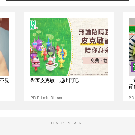
不見
帶著皮克敏一起出門吧
一
節
PR Pikmin Bloom
PR
ADVERTISEMENT