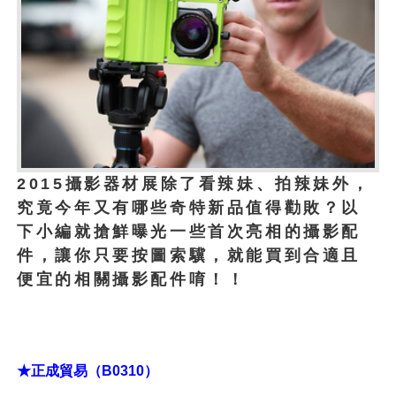
2015攝影器材展除了看辣妹、拍辣妹外，
究竟今年又有哪些奇特新品值得勸敗？以
下小編就搶鮮曝光一些首次亮相的攝影配
件，讓你只要按圖索驥，就能買到合適且
便宜的相關攝影配件唷！！
★正成貿易（B0310）