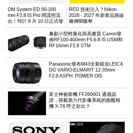
OM System ED 50-200
RED 技術注入？Nikon
mm F2.8 IS Pro 間諜照流
2026 - 2027 年新韋品路線
出！預計 9 月 10 日正式發
圖傳聞匯整
表
兼顧小型輕量化與高畫質 Canon發
佈RF100-400mm F5.6-8 IS USM和
RF16mm F2.8 STM
Panasonic發布M43全新鏡皇LEICA
DG VARIO-ELMARIT 12-35mm
F2.8 ASPH. POWER OIS
富士神祕新機 FF260001 通過認
證，搭載第六代影像系統的旗艦相
機 X-T6 呼之欲出？