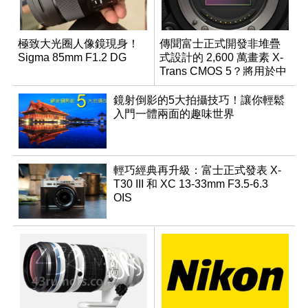
極致大光圈人像鏡現身！
傳聞富士正式開發非堆疊
Sigma 85mm F1.2 DG
式設計的 2,600 萬畫素 X-
Trans CMOS 5？將用於中
階機種
鏡射倒影的5大拍攝技巧！讓你輕鬆
入門一體兩面的趣味世界
輕巧經典再升級：富士正式發表 X-
T30 III 和 XC 13-33mm F3.5-6.3
OIS