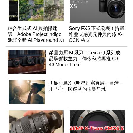
結合生成式 AI 與拍攝建
Sony FX5 正式發表！搭載
議！Adobe Project Indigo
堆疊式感光元件與內錄 X-
測試全新 AI Playground 功
OCN 格式
能
銷量力壓 M 系列！Leica Q 系列成
品牌營收主力，傳今秋將再推 Q3
43 Monochrom
川島小鳥X《明星》寫真展：台灣，
用「心」閃耀著的快樂星球