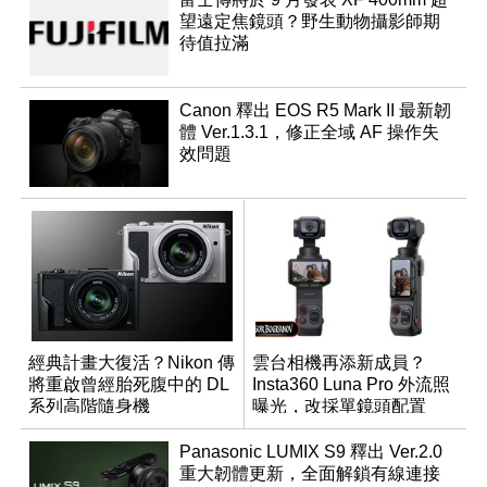
望遠定焦鏡頭？野生動物攝影師期
待值拉滿
Canon 釋出 EOS R5 Mark II 最新韌
體 Ver.1.3.1，修正全域 AF 操作失
效問題
經典計畫大復活？Nikon 傳
雲台相機再添新成員？
將重啟曾經胎死腹中的 DL
Insta360 Luna Pro 外流照
系列高階隨身機
曝光，改採單鏡頭配置
Panasonic LUMIX S9 釋出 Ver.2.0
重大韌體更新，全面解鎖有線連接