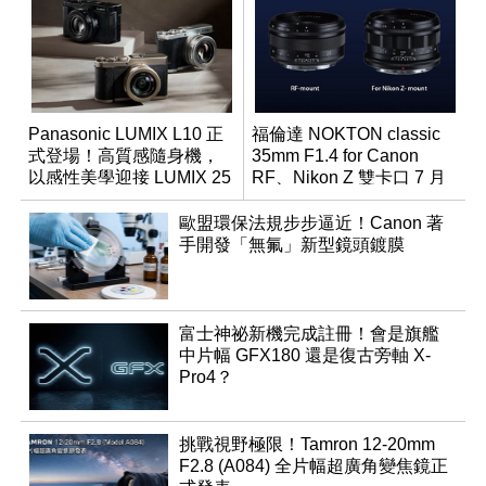
Panasonic LUMIX L10 正
福倫達 NOKTON classic
式登場！高質感隨身機，
35mm F1.4 for Canon
以感性美學迎接 LUMIX 25
RF、Nikon Z 雙卡口 7 月
週年
同步登台
歐盟環保法規步步逼近！Canon 著
手開發「無氟」新型鏡頭鍍膜
富士神祕新機完成註冊！會是旗艦
中片幅 GFX180 還是復古旁軸 X-
Pro4？
挑戰視野極限！Tamron 12-20mm
F2.8 (A084) 全片幅超廣角變焦鏡正