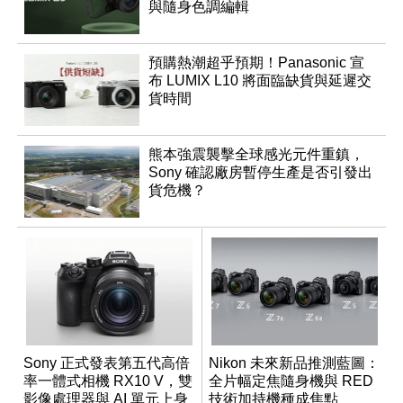
與隨身色調編輯
預購熱潮超乎預期！Panasonic 宣
布 LUMIX L10 將面臨缺貨與延遲交
貨時間
熊本強震襲擊全球感光元件重鎮，
Sony 確認廠房暫停生產是否引發出
貨危機？
Sony 正式發表第五代高倍
Nikon 未來新品推測藍圖：
率一體式相機 RX10 V，雙
全片幅定焦隨身機與 RED
影像處理器與 AI 單元上身
技術加持機種成焦點