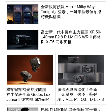
全新銀河預報 App「Milky Way
Tonight」登場，一鍵掌握最佳拍攝
時機與構圖
富士新一代中長焦主力鏡頭 XF 50-
140mm F2.8 R LM OIS WR II 傳將
與 X-T6 同步亮相
橫拍豎拍補光都沒問題！
徠卡經典再進化！全新
神牛發表全新 Godox Lux
「金屬灰」烤漆工藝登
Junior II 復古機頂閃光燈
場，M11-P、Q3、D-Lux 8
領銜換裝
巴黎 FUJIKINA 盛會倒數 富士新世