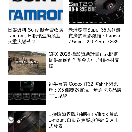
日媒爆料 Sony 擬全資收購
老蛙發表Super 35系列最
Tamron，E 接環生態系迎
寬廣的電影鏡頭：Laowa
來重大變革？
7.5mm T2.9 Zero-D S35
Cine
GFX 2026 攝影贊助計畫正式開跑！
提供高額創作基金與中片幅器材支
援
神牛發表 Godox iT32 模組化閃光
燈：X5 觸發器實現一燈通吃多品牌
TTL 系統
L 接環陣容戰力補強！Viltrox 首款
L-mount 自動對焦鏡頭傳於 2 月正
式發表