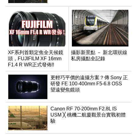
XF系列首顆定焦全天候鏡
攝影新景點 － 新北環狀線
頭，FUJIFILM XF 16mm
私房攝點全記錄
F1.4 R WR正式發佈!!
更輕巧平價的遠攝方案？傳 Sony 正
研發 FE 100-400mm F5-6.8 OSS
望遠變焦鏡頭
Canon RF 70-200mm F2.8L IS
USM ╳ 桃機二航廈觀景台實戰初體
驗