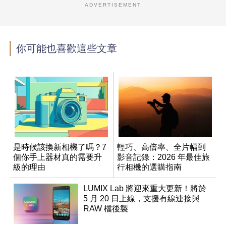
ADVERTISEMENT
你可能也喜歡這些文章
是時候該換新相機了嗎？7
輕巧、高倍率、全片幅到
個你手上器材真的需要升
影音記錄：2026 年最佳旅
級的理由
行相機的選購指南
LUMIX Lab 將迎來重大更新！將於
5 月 20 日上線，支援有線連接與
RAW 檔後製