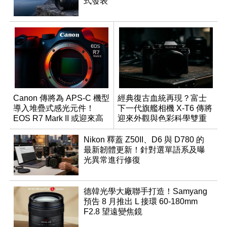
式發表
Canon 傳將為 APS-C 機型
經典復古血統再現？富士
導入堆疊式感光元件！
下一代旗艦相機 X-T6 傳將
EOS R7 Mark II 或迎來高
迎來外觀與色彩科學雙重
速讀出升級
優化
Nikon 釋蓋 Z50II、D6 與 D780 的
最新韌體更新！針對選單語系及曝
光異常進行修復
德韓光學大廠聯手打造！Samyang
預告 8 月推出 L 接環 60-180mm
F2.8 望遠變焦鏡