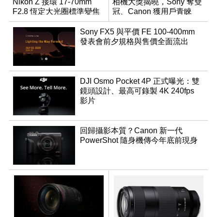
Nikon Z 接環 17-70mm
相機大獎揭曉，Sony 奪雙
F2.8 恆定大光圈標準變焦
冠、Canon 獲用戶青睞
鏡
Sony FX5 與平價 FE 100-400mm
發表會前夕規格與售價全面流出
DJI Osmo Pocket 4P 正式曝光：雙
鏡頭設計、最高可錄製 4K 240fps
影片
回歸攝影本質？Canon 新一代
PowerShot 隨身機傳今年底前現身