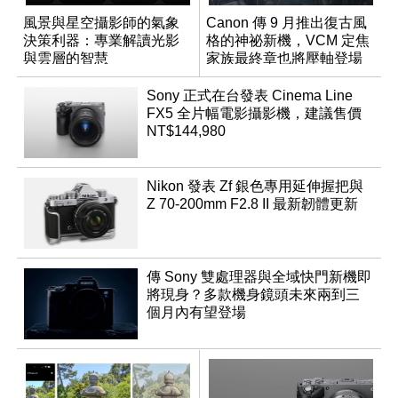
風景與星空攝影師的氣象
Canon 傳 9 月推出復古風
決策利器：專業解讀光影
格的神祕新機，VCM 定焦
與雲層的智慧
家族最終章也將壓軸登場
App「Atmos」登場
Sony 正式在台發表 Cinema Line
FX5 全片幅電影攝影機，建議售價
NT$144,980
Nikon 發表 Zf 銀色專用延伸握把與
Z 70-200mm F2.8 II 最新韌體更新
傳 Sony 雙處理器與全域快門新機即
將現身？多款機身鏡頭未來兩到三
個月內有望登場