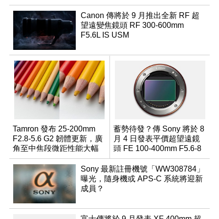
Canon 傳將於 9 月推出全新 RF 超
望遠變焦鏡頭 RF 300-600mm
F5.6L IS USM
Tamron 發布 25-200mm
蓄勢待發？傳 Sony 將於 8
F2.8-5.6 G2 韌體更新，廣
月 4 日發表平價超望遠鏡
角至中焦段微距性能大幅
頭 FE 100-400mm F5.6-8
升級
Sony 最新註冊機號「WW308784」
曝光，隨身機或 APS-C 系統將迎新
成員？
富士傳將於 9 月發表 XF 400mm 超