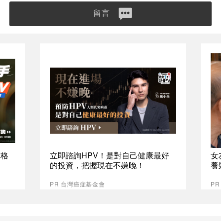
留言
資格
立即諮詢HPV！是對自己健康最好
女
的投資，把握現在不嫌晚！
養
PR 台灣癌症基金會
P