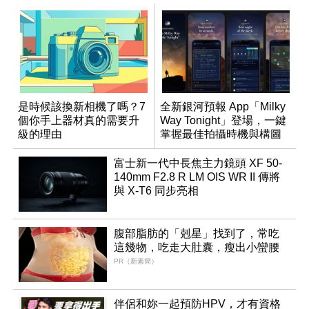
是時候該換新相機了嗎？7
全新銀河預報 App「Milky
個你手上器材真的需要升
Way Tonight」登場，一鍵
級的理由
掌握最佳拍攝時機與構圖
富士新一代中長焦主力鏡頭 XF 50-
140mm F2.8 R LM OIS WR II 傳將
與 X-T6 同步亮相
腹部脂肪的「剋星」找到了，常吃
這幾物，吃走大肚囊，瘦出小蠻腰
PR（新素簡）
伴侶和妳一起預防HPV，才有資格