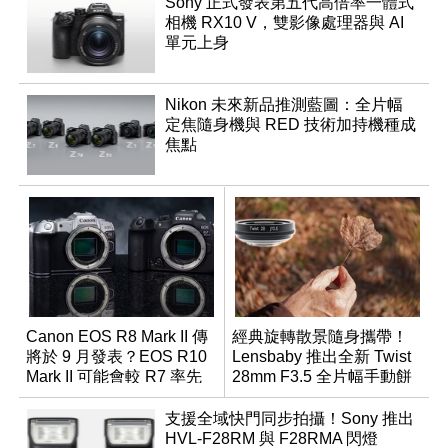
Sony 正式發表第五代高倍率一體式
相機 RX10 V，雙影像處理器與 AI
單元上身
Nikon 未來新品推測藍圖：全片幅
定焦隨身機與 RED 技術加持機種成
焦點
Canon EOS R8 Mark II 傳
經典旋轉散景隨身攜帶！
將於 9 月發表？EOS R10
Lensbaby 推出全新 Twist
Mark II 可能會較 R7 率先
28mm F3.5 全片幅手動餅
推出
乾鏡
支援全域快門同步拍攝！Sony 推出
HVL-F28RM 與 F28RMA 閃燈