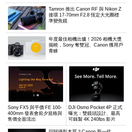
Tamron 推出 Canon RF 與 Nikon Z
接環 17-70mm F2.8 恆定大光圈標
準變焦鏡
年度最佳相機出爐！2026 相機大獎
揭曉，Sony 奪雙冠、Canon 獲用戶
青睞
Sony FX5 與平價 FE 100-
DJI Osmo Pocket 4P 正式
400mm 發表會前夕規格與
曝光：雙鏡頭設計、最高
售價全面流出
可錄製 4K 240fps 影片
回歸攝影本質？Canon 新一代