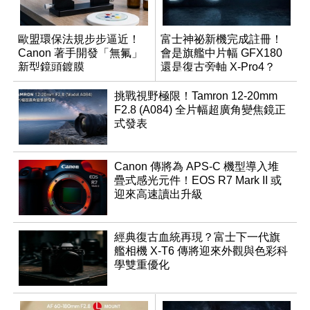
歐盟環保法規步步逼近！
富士神祕新機完成註冊！
Canon 著手開發「無氟」
會是旗艦中片幅 GFX180
新型鏡頭鍍膜
還是復古旁軸 X-Pro4？
挑戰視野極限！Tamron 12-20mm
F2.8 (A084) 全片幅超廣角變焦鏡正
式發表
Canon 傳將為 APS-C 機型導入堆
疊式感光元件！EOS R7 Mark II 或
迎來高速讀出升級
經典復古血統再現？富士下一代旗
艦相機 X-T6 傳將迎來外觀與色彩科
學雙重優化