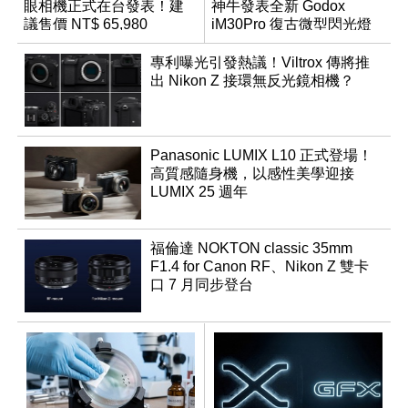
眼相機正式在台發表！建
神牛發表全新 Godox
議售價 NT$ 65,980
iM30Pro 復古微型閃光燈
專利曝光引發熱議！Viltrox 傳將推
出 Nikon Z 接環無反光鏡相機？
Panasonic LUMIX L10 正式登場！
高質感隨身機，以感性美學迎接
LUMIX 25 週年
福倫達 NOKTON classic 35mm
F1.4 for Canon RF、Nikon Z 雙卡
口 7 月同步登台