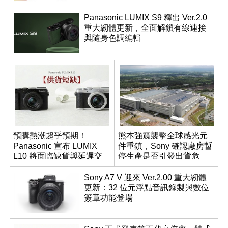
Panasonic LUMIX S9 釋出 Ver.2.0
重大韌體更新，全面解鎖有線連接
與隨身色調編輯
預購熱潮超乎預期！
熊本強震襲擊全球感光元
Panasonic 宣布 LUMIX
件重鎮，Sony 確認廠房暫
L10 將面臨缺貨與延遲交
停生產是否引發出貨危
貨時間
機？
Sony A7 V 迎來 Ver.2.00 重大韌體
更新：32 位元浮點音訊錄製與數位
簽章功能登場