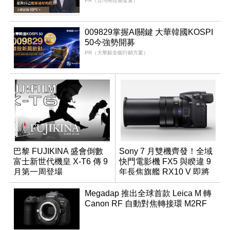
PR（台灣癌症基金會）
009829掌握AI關鍵 大華韓國KOSPI
50今強勢開募
PR（大華銀全能行銷方案）
巴黎 FUJIKINA 盛會倒數
Sony 7 月雙機齊發！全域
富士新世代機皇 X-T6 傳 9
快門電影機 FX5 與睽違 9
月第一周登場
年長焦旗艦 RX10 V 即將
登場
Megadap 推出全球首款 Leica M 轉
Canon RF 自動對焦轉接環 M2RF