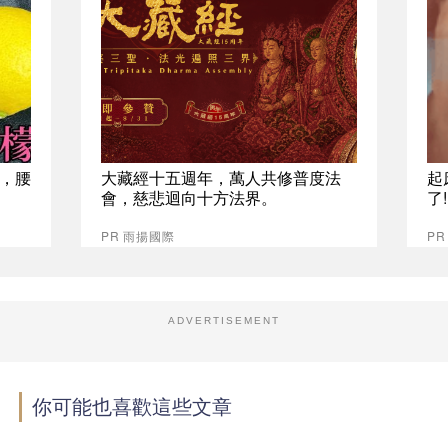
，腰
大藏經十五週年，萬人共修普度法
起
會，慈悲迴向十方法界。
了
PR 雨揚國際
PR
ADVERTISEMENT
你可能也喜歡這些文章