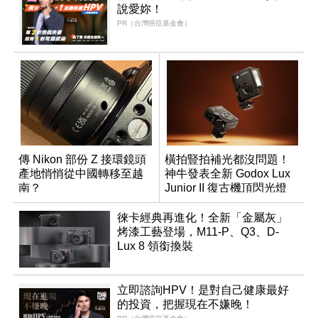
說愛妳！
PR（台灣癌症基金會）
傳 Nikon 部份 Z 接環鏡頭
橫拍豎拍補光都沒問題！
產地悄悄從中國轉移至越
神牛發表全新 Godox Lux
南？
Junior II 復古機頂閃光燈
徠卡經典再進化！全新「金屬灰」
烤漆工藝登場，M11-P、Q3、D-
Lux 8 領銜換裝
立即諮詢HPV！是對自己健康最好
的投資，把握現在不嫌晚！