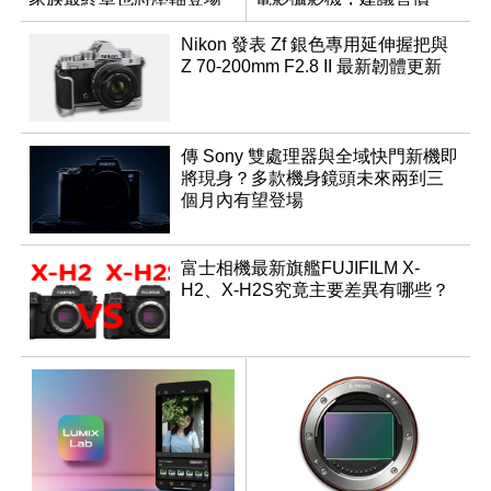
NT$144,980
Nikon 發表 Zf 銀色專用延伸握把與
Z 70-200mm F2.8 II 最新韌體更新
傳 Sony 雙處理器與全域快門新機即
將現身？多款機身鏡頭未來兩到三
個月內有望登場
富士相機最新旗艦FUJIFILM X-
H2、X-H2S究竟主要差異有哪些？