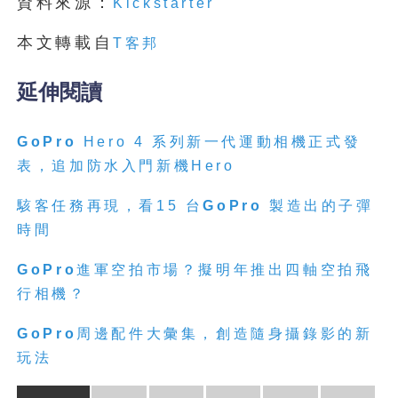
資料來源：
Kickstarter
本文轉載自
T客邦
延伸閱讀
GoPro
Hero 4 系列新一代運動相機正式發
表，追加防水入門新機Hero
駭客任務再現，看15 台
GoPro
製造出的子彈
時間
GoPro
進軍空拍市場？擬明年推出四軸空拍飛
行相機？
GoPro
周邊配件大彙集，創造隨身攝錄影的新
玩法