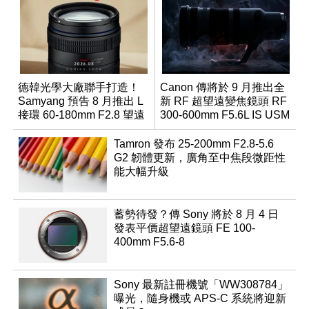
德韓光學大廠聯手打造！
Canon 傳將於 9 月推出全
Samyang 預告 8 月推出 L
新 RF 超望遠變焦鏡頭 RF
接環 60-180mm F2.8 望遠
300-600mm F5.6L IS USM
變焦鏡
Tamron 發布 25-200mm F2.8-5.6
G2 韌體更新，廣角至中焦段微距性
能大幅升級
蓄勢待發？傳 Sony 將於 8 月 4 日
發表平價超望遠鏡頭 FE 100-
400mm F5.6-8
Sony 最新註冊機號「WW308784」
曝光，隨身機或 APS-C 系統將迎新