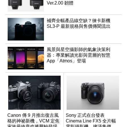
Ver.2.00 韌體
補齊全幅產品線空缺？徠卡新機
SL3-P 最新規格與售價傳聞流出
風景與星空攝影師的氣象決策利
器：專業解讀光影與雲層的智慧
App「Atmos」登場
Canon 傳 9 月推出復古風
Sony 正式在台發表
格的神祕新機，VCM 定焦
Cinema Line FX5 全片幅
家族最終章也將壓軸登場
電影攝影機，建議售價