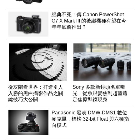
經典不死！傳 Canon PowerShot
G7 X Mark III 的後繼機種有望在今
年年底前推出？
從灰階看世界：打造引人
Sony 多款新鏡頭名單曝
入勝的黑白攝影作品之關
光！從魚眼變焦到超望遠
鍵技巧大公開
定焦原型鏡現身
Panasonic 發表 DMW-DMS1 數位
麥克風，標榜 32-bit Float 與六種指
向模式