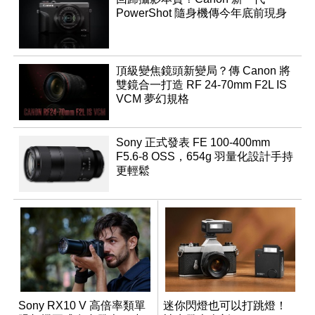
PowerShot 隨身機傳今年底前現身
頂級變焦鏡頭新變局？傳 Canon 將
雙鏡合一打造 RF 24-70mm F2L IS
VCM 夢幻規格
Sony 正式發表 FE 100-400mm
F5.6-8 OSS，654g 羽量化設計手持
更輕鬆
Sony RX10 V 高倍率類單
迷你閃燈也可以打跳燈！