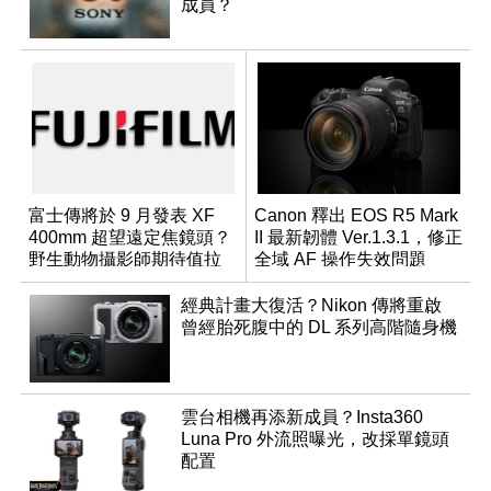
成員？
富士傳將於 9 月發表 XF
Canon 釋出 EOS R5 Mark
400mm 超望遠定焦鏡頭？
II 最新韌體 Ver.1.3.1，修正
野生動物攝影師期待值拉
全域 AF 操作失效問題
滿
經典計畫大復活？Nikon 傳將重啟
曾經胎死腹中的 DL 系列高階隨身機
雲台相機再添新成員？Insta360
Luna Pro 外流照曝光，改採單鏡頭
配置