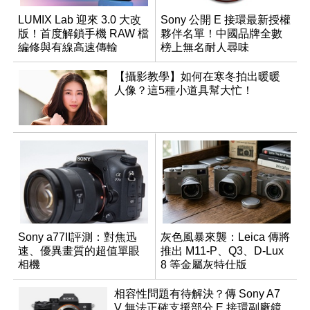
LUMIX Lab 迎來 3.0 大改
Sony 公開 E 接環最新授權
版！首度解鎖手機 RAW 檔
夥伴名單！中國品牌全數
編修與有線高速傳輸
榜上無名耐人尋味
【攝影教學】如何在寒冬拍出暖暖
人像？這5種小道具幫大忙！
Sony a77II評測：對焦迅
灰色風暴來襲：Leica 傳將
速、優異畫質的超值單眼
推出 M11-P、Q3、D-Lux
相機
8 等金屬灰特仕版
相容性問題有待解決？傳 Sony A7
V 無法正確支援部分 E 接環副廠鏡