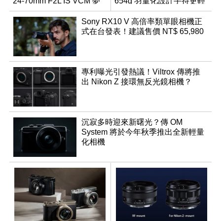
24-70mm F2L IS VCM 夢
654g 羽量化設計手持更輕
幻規格
鬆
Sony RX10 V 高倍率類單眼相機正
式在台發表！建議售價 NT$ 65,980
專利曝光引發熱議！Viltrox 傳將推
出 Nikon Z 接環無反光鏡相機？
沉寂多時迎來新曙光？傳 OM
System 將於今年秋季推出全新輕量
化相機