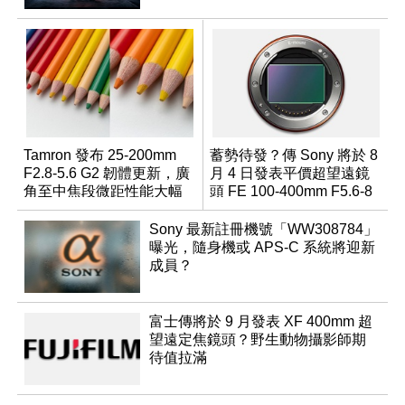
Tamron 發布 25-200mm
蓄勢待發？傳 Sony 將於 8
F2.8-5.6 G2 韌體更新，廣
月 4 日發表平價超望遠鏡
角至中焦段微距性能大幅
頭 FE 100-400mm F5.6-8
升級
Sony 最新註冊機號「WW308784」
曝光，隨身機或 APS-C 系統將迎新
成員？
富士傳將於 9 月發表 XF 400mm 超
望遠定焦鏡頭？野生動物攝影師期
待值拉滿