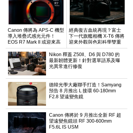
Canon 傳將為 APS-C 機型
經典復古血統再現？富士
導入堆疊式感光元件！
下一代旗艦相機 X-T6 傳將
EOS R7 Mark II 或迎來高
迎來外觀與色彩科學雙重
速讀出升級
優化
Nikon 釋蓋 Z50II、D6 與 D780 的
最新韌體更新！針對選單語系及曝
光異常進行修復
德韓光學大廠聯手打造！Samyang
預告 8 月推出 L 接環 60-180mm
F2.8 望遠變焦鏡
Canon 傳將於 9 月推出全新 RF 超
望遠變焦鏡頭 RF 300-600mm
F5.6L IS USM