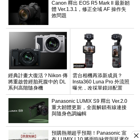
Canon 釋出 EOS R5 Mark II 最新韌
體 Ver.1.3.1，修正全域 AF 操作失
效問題
經典計畫大復活？Nikon 傳
雲台相機再添新成員？
將重啟曾經胎死腹中的 DL
Insta360 Luna Pro 外流照
系列高階隨身機
曝光，改採單鏡頭配置
Panasonic LUMIX S9 釋出 Ver.2.0
重大韌體更新，全面解鎖有線連接
與隨身色調編輯
預購熱潮超乎預期！Panasonic 宣
布 LUMIX L10 將面臨缺貨與延遲交