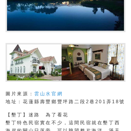
圖片來源：
雲山水官網
地址：花蓮縣壽豐鄉豐坪路二段2巷201弄18號
【墾丁】迷路 為了看花
墾丁特色民宿實在不少，這間民宿就在墾丁西
海岸的關山日落旁，可以眺望整片海洋，滿天