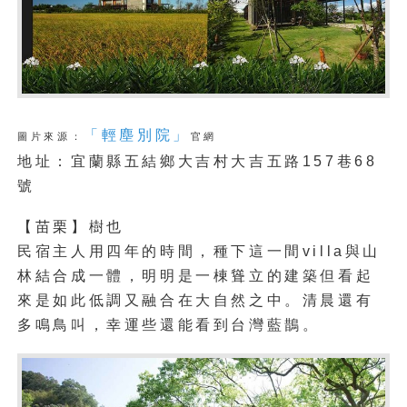
「輕塵別院」
圖片來源：
官網
地址：宜蘭縣五結鄉大吉村大吉五路157巷68
號
【苗栗】樹也
民宿主人用四年的時間，種下這一間villa與山
林結合成一體，明明是一棟聳立的建築但看起
來是如此低調又融合在大自然之中。清晨還有
多鳴鳥叫，幸運些還能看到台灣藍鵲。