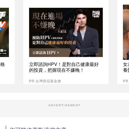
資格
立即諮詢HPV！是對自己健康最好
女
的投資，把握現在不嫌晚！
養
PR 台灣癌症基金會
P
ADVERTISEMENT