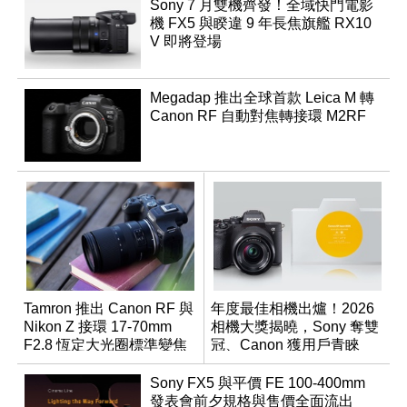
Sony 7 月雙機齊發！全域快門電影
機 FX5 與睽違 9 年長焦旗艦 RX10
V 即將登場
Megadap 推出全球首款 Leica M 轉
Canon RF 自動對焦轉接環 M2RF
Tamron 推出 Canon RF 與
年度最佳相機出爐！2026
Nikon Z 接環 17-70mm
相機大獎揭曉，Sony 奪雙
F2.8 恆定大光圈標準變焦
冠、Canon 獲用戶青睞
鏡
Sony FX5 與平價 FE 100-400mm
發表會前夕規格與售價全面流出