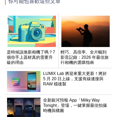
你可能也喜歡這些文章
是時候該換新相機了嗎？7
輕巧、高倍率、全片幅到
個你手上器材真的需要升
影音記錄：2026 年最佳旅
級的理由
行相機的選購指南
LUMIX Lab 將迎來重大更新！將於
5 月 20 日上線，支援有線連接與
RAW 檔後製
全新銀河預報 App「Milky Way
Tonight」登場，一鍵掌握最佳拍攝
時機與構圖