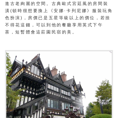
進古老絢麗的空間。古典歐式宮廷風的房間裝
潢(頓時很想要換上《安娜·卡列尼娜》服裝玩角
色扮演)，房價已是五星等級以上的價位，若捨
不得花這錢，可以到他的餐廳享用英式下午
茶，短暫體會這莊園民宿的美。