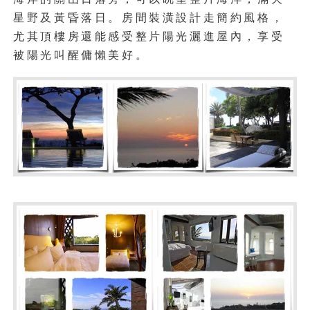
星野及黃昏落日。房間裝潢設計走簡約風格，
尤其頂樓房還能感受整片陽光灑進屋內，享受
被陽光叫醒傭懶美好。