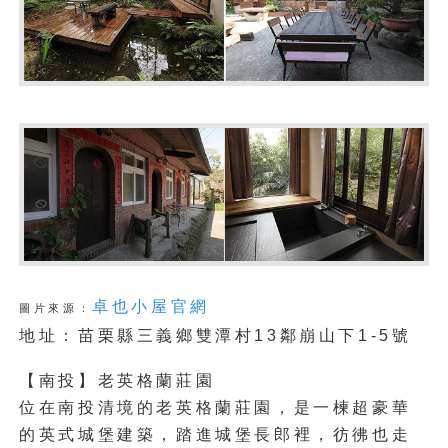
卓也小屋官網
圖片來源：
地址：苗栗縣三義鄉雙潭村13鄰崩山下1-5號
【南投】老英格蘭莊園
位在南投清境的老英格蘭莊園，是一楝超豪華
的英式城堡建築，踏進城堡長郎裡，彷彿也走