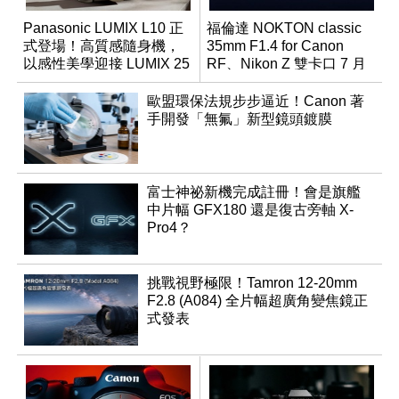
Panasonic LUMIX L10 正
福倫達 NOKTON classic
式登場！高質感隨身機，
35mm F1.4 for Canon
以感性美學迎接 LUMIX 25
RF、Nikon Z 雙卡口 7 月
週年
同步登台
歐盟環保法規步步逼近！Canon 著
手開發「無氟」新型鏡頭鍍膜
富士神祕新機完成註冊！會是旗艦
中片幅 GFX180 還是復古旁軸 X-
Pro4？
挑戰視野極限！Tamron 12-20mm
F2.8 (A084) 全片幅超廣角變焦鏡正
式發表