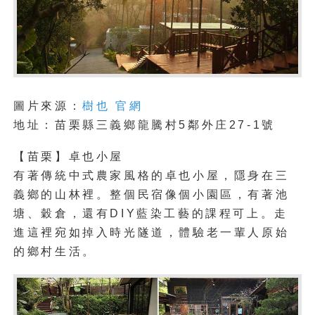
圖片來源：
樹也 官網
地址：苗栗縣三義鄉龍騰村5鄰外庄27-1號
【苗栗】卓也小屋
有著傳統中式農家風格的卓也小屋，隱身在三
義鄉的山林裡。整個民宿像個小園區，有著池
塘、穀倉，還有DIY藍染工藝的課程可上。走
進這裡宛如掉入時光隧道，體驗老一輩人原始
的鄉村生活。