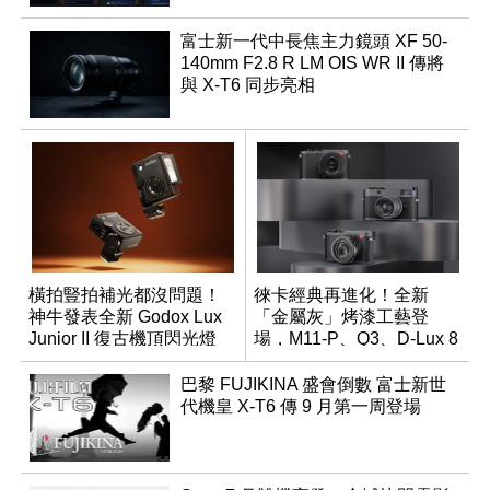
富士新一代中長焦主力鏡頭 XF 50-
140mm F2.8 R LM OIS WR II 傳將
與 X-T6 同步亮相
橫拍豎拍補光都沒問題！
徠卡經典再進化！全新
神牛發表全新 Godox Lux
「金屬灰」烤漆工藝登
Junior II 復古機頂閃光燈
場，M11-P、Q3、D-Lux 8
領銜換裝
巴黎 FUJIKINA 盛會倒數 富士新世
代機皇 X-T6 傳 9 月第一周登場