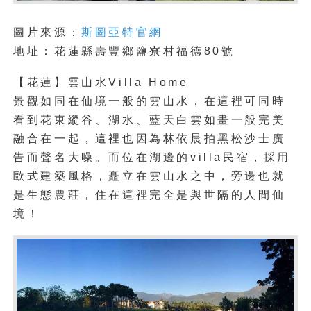
圖片來源：
斯圖亞特官網
地址：花蓮縣壽豐鄉鹽寮村福德80號
【花蓮】雲山水Villa Home
景觀如同在仙境一般的雲山水，在這裡可同時
看到花東縱谷、湖水、藍天白雲如畫一般完美
融合在一起，這裡也因為林依晨拍黑松沙士廣
告而聲名大噪。而位在湖邊的villa民宿，採用
歐式建築風格，矗立在雲山水之中，旁邊也就
是生態農莊，住在這裡完全是與世隔的人間仙
境！