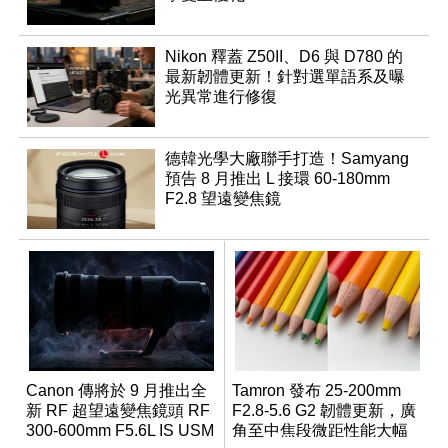
Nikon 釋蓋 Z50II、D6 與 D780 的
最新韌體更新！針對選單語系及曝
光異常進行修復
德韓光學大廠聯手打造！Samyang
預告 8 月推出 L 接環 60-180mm
F2.8 望遠變焦鏡
Canon 傳將於 9 月推出全
Tamron 發布 25-200mm
新 RF 超望遠變焦鏡頭 RF
F2.8-5.6 G2 韌體更新，廣
300-600mm F5.6L IS USM
角至中焦段微距性能大幅