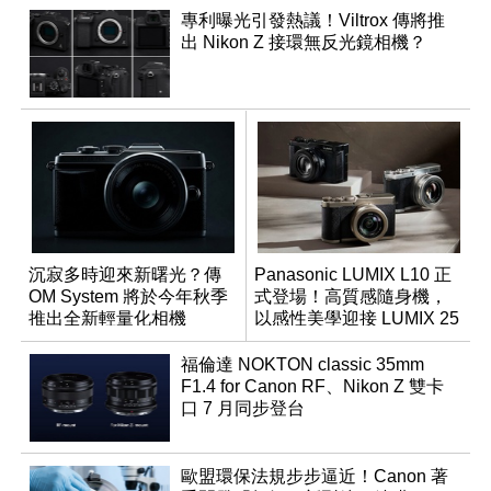
專利曝光引發熱議！Viltrox 傳將推
出 Nikon Z 接環無反光鏡相機？
沉寂多時迎來新曙光？傳
Panasonic LUMIX L10 正
OM System 將於今年秋季
式登場！高質感隨身機，
推出全新輕量化相機
以感性美學迎接 LUMIX 25
週年
福倫達 NOKTON classic 35mm
F1.4 for Canon RF、Nikon Z 雙卡
口 7 月同步登台
歐盟環保法規步步逼近！Canon 著