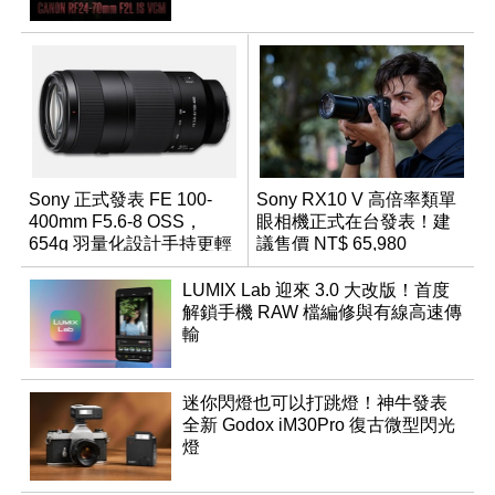
Sony 正式發表 FE 100-
Sony RX10 V 高倍率類單
400mm F5.6-8 OSS，
眼相機正式在台發表！建
654g 羽量化設計手持更輕
議售價 NT$ 65,980
鬆
LUMIX Lab 迎來 3.0 大改版！首度
解鎖手機 RAW 檔編修與有線高速傳
輸
迷你閃燈也可以打跳燈！神牛發表
全新 Godox iM30Pro 復古微型閃光
燈