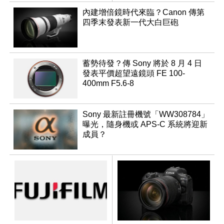
升級
內建增倍鏡時代來臨？Canon 傳第
四季末發表新一代大白巨砲
蓄勢待發？傳 Sony 將於 8 月 4 日
發表平價超望遠鏡頭 FE 100-
400mm F5.6-8
Sony 最新註冊機號「WW308784」
曝光，隨身機或 APS-C 系統將迎新
成員？