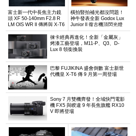
富士新一代中長焦主力鏡
橫拍豎拍補光都沒問題！
頭 XF 50-140mm F2.8 R
神牛發表全新 Godox Lux
LM OIS WR II 傳將與 X-T6
Junior II 復古機頂閃光燈
同步亮相
徠卡經典再進化！全新「金屬灰」
烤漆工藝登場，M11-P、Q3、D-
Lux 8 領銜換裝
巴黎 FUJIKINA 盛會倒數 富士新世
代機皇 X-T6 傳 9 月第一周登場
Sony 7 月雙機齊發！全域快門電影
機 FX5 與睽違 9 年長焦旗艦 RX10
V 即將登場