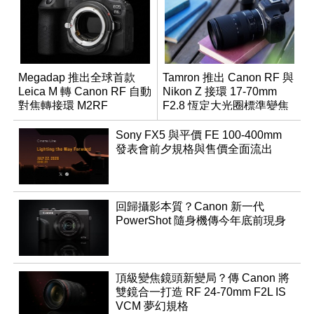
Megadap 推出全球首款
Tamron 推出 Canon RF 與
Leica M 轉 Canon RF 自動
Nikon Z 接環 17-70mm
對焦轉接環 M2RF
F2.8 恆定大光圈標準變焦
鏡
Sony FX5 與平價 FE 100-400mm
發表會前夕規格與售價全面流出
回歸攝影本質？Canon 新一代
PowerShot 隨身機傳今年底前現身
頂級變焦鏡頭新變局？傳 Canon 將
雙鏡合一打造 RF 24-70mm F2L IS
VCM 夢幻規格