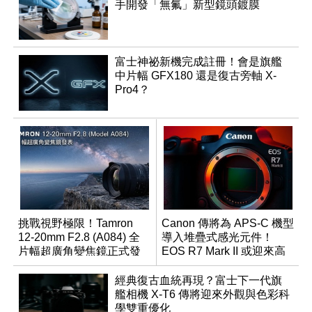
手開發「無氟」新型鏡頭鍍膜
富士神祕新機完成註冊！會是旗艦
中片幅 GFX180 還是復古旁軸 X-
Pro4？
挑戰視野極限！Tamron
Canon 傳將為 APS-C 機型
12-20mm F2.8 (A084) 全
導入堆疊式感光元件！
片幅超廣角變焦鏡正式發
EOS R7 Mark II 或迎來高
表
速讀出升級
經典復古血統再現？富士下一代旗
艦相機 X-T6 傳將迎來外觀與色彩科
學雙重優化