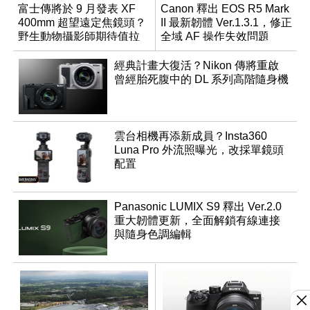
富士傳將於 9 月發表 XF
Canon 釋出 EOS R5 Mark
400mm 超望遠定焦鏡頭？
II 最新韌體 Ver.1.3.1，修正
野生動物攝影師期待值拉
全域 AF 操作失效問題
滿
經典計畫大復活？Nikon 傳將重啟
曾經胎死腹中的 DL 系列高階隨身機
雲台相機再添新成員？Insta360
Luna Pro 外流照曝光，改採單鏡頭
配置
Panasonic LUMIX S9 釋出 Ver.2.0
重大韌體更新，全面解鎖有線連接
與隨身色調編輯