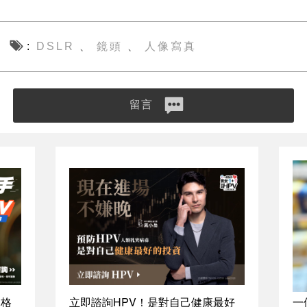
DSLR
鏡頭
人像寫真
、
、
留言
資格
立即諮詢HPV！是對自己健康最好
一