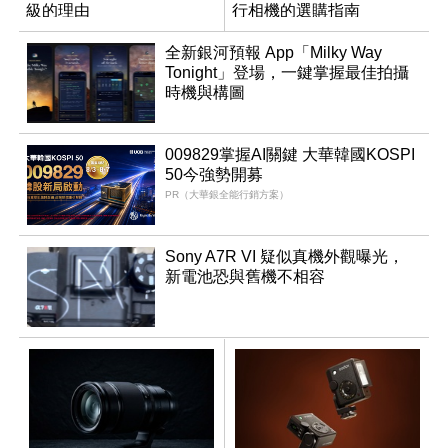
級的理由
行相機的選購指南
全新銀河預報 App「Milky Way
Tonight」登場，一鍵掌握最佳拍攝
時機與構圖
009829掌握AI關鍵 大華韓國KOSPI
50今強勢開募
PR（大華銀全能行銷方案）
Sony A7R VI 疑似真機外觀曝光，
新電池恐與舊機不相容