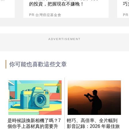
的投資，把握現在不嫌晚！
巧
PR 台灣癌症基金會
P
ADVERTISEMENT
你可能也喜歡這些文章
是時候該換新相機了嗎？7
輕巧、高倍率、全片幅到
個你手上器材真的需要升
影音記錄：2026 年最佳旅