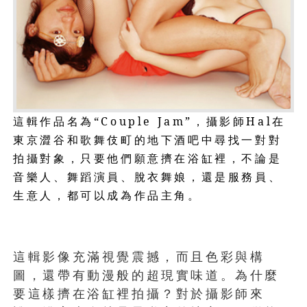
這輯作品名為
“Couple Jam”
，攝影師
Hal
在
東京澀谷和歌舞伎町的地下酒吧中尋找一對對
拍攝對象，只要他們願意擠在浴缸裡，不論是
音樂人、舞蹈演員、脫衣舞娘，還是服務員、
生意人，都可以成為作品主角。
1
這輯影像充滿視覺震撼，而且色彩與構
圖，還帶有動漫般的超現實味道。為什麼
要這樣擠在浴缸裡拍攝？對於攝影師來