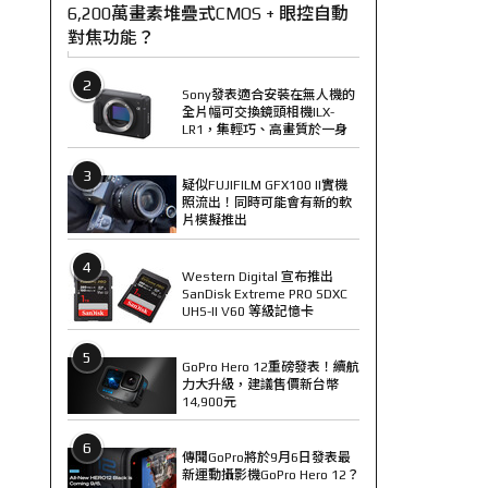
6,200萬畫素堆疊式CMOS + 眼控自動
對焦功能？
2
Sony發表適合安裝在無人機的
全片幅可交換鏡頭相機ILX-
LR1，集輕巧、高畫質於一身
3
疑似FUJIFILM GFX100 II實機
照流出！同時可能會有新的軟
片模擬推出
4
Western Digital 宣布推出
SanDisk Extreme PRO SDXC
UHS-II V60 等級記憶卡
5
GoPro Hero 12重磅發表！續航
力大升級，建議售價新台幣
14,900元
6
傳聞GoPro將於9月6日發表最
新運動攝影機GoPro Hero 12？