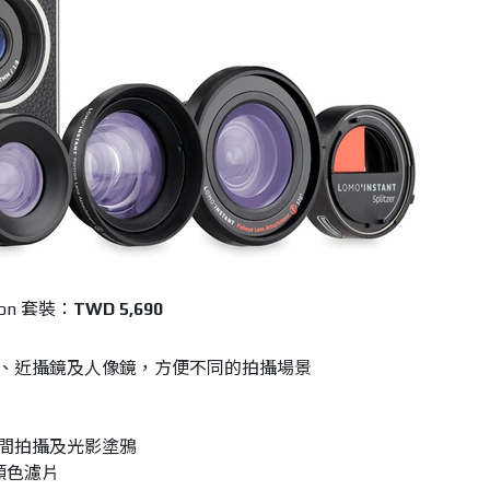
ition 套裝：
TWD 5,690
鏡、近攝鏡及人像鏡，方便不同的拍攝場景
夜間拍攝及光影塗鴉
顏色濾片