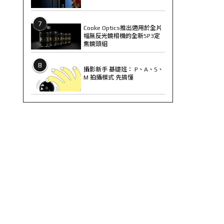
7
Cooke Optics推出適用於全片
幅無反光鏡相機的全新SP3定
焦鏡頭組
8
攝影新手 基礎班： P、A、S、
M 拍攝模式 先搞懂