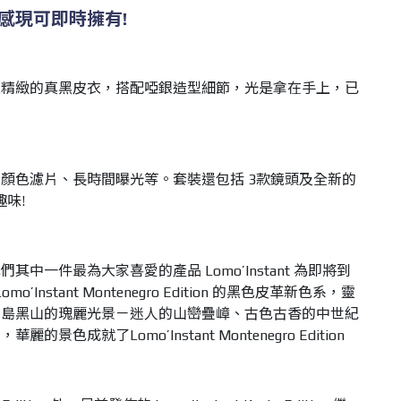
感現可即時擁有!
上精緻的真黑皮衣，搭配啞銀造型細節，光是拿在手上，已
顏色濾片、長時間曝光等。套裝還包括 3款鏡頭及全新的
趣味!
中一件最為大家喜愛的產品 Lomo’Instant 為即將到
nstant Montenegro Edition 的黑色皮革新色系，靈
半島黑山的瑰麗光景－迷人的山巒疊嶂、古色古香的中世紀
色成就了Lomo’Instant Montenegro Edition