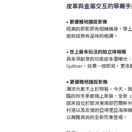
皮革與金屬交互的華麗手
•
更優雅地捕捉影像
經典的即影即有相機機身，穿
造就成熟有品味的格調。
•
世上最多玩法的拍立得相機
具多項創意的功能如多重曝光、
Splitzer，效果一按即見，更添
• 更優雅地捕捉影像
潮流元素不止於時裝，今天，我們其
臨的秋冬季節換上新裝。全新 Lomo’I
感來自位於歐洲東南部巴爾幹
村落以及宏偉的亞得里亞海岸線，華麗的景
以典雅高尚的全新形象登場。