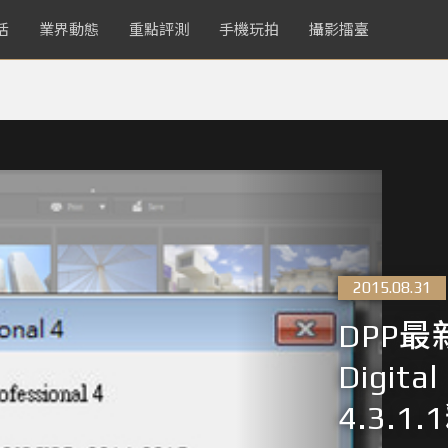
活
業界動態
重點評測
手機玩拍
攝影擂臺
2015.08.31
DPP最
Digital
4.3.1