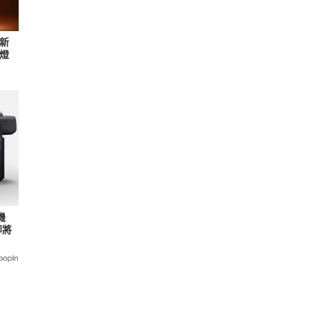
新
光燈
機
即將