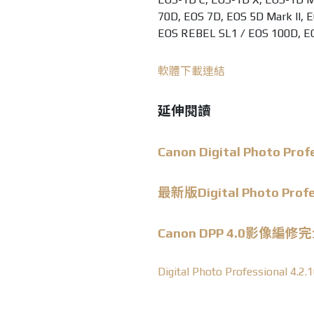
70D, EOS 7D, EOS 5D Mark II, 
EOS REBEL SL1 / EOS 100D, E
軟體下載連結
延伸閱讀
Canon
Digital Photo Prof
最新版
Digital Photo Prof
Canon DPP 4.0影像編
Digital Photo Professiona