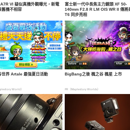
y A7R VI 疑似真機外觀曝光，新電
富士新一代中長焦主力鏡頭 XF 50-
與舊機不相容
140mm F2.8 R LM OIS WR II 傳將
T6 同步亮相
世界 Artale 最強夏日活動
BigBang之後 楓之谷 楓星 上市
lestory World）
PR（Maplestory Worlds）