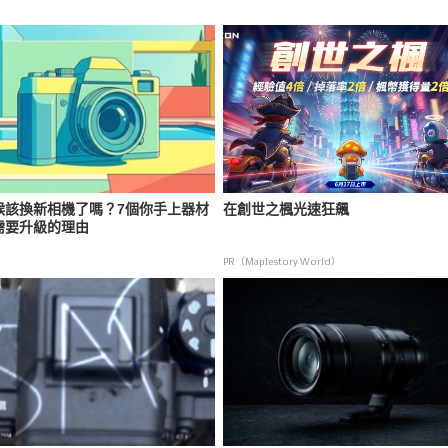
候該換新相機了嗎？7個你手上器材
在創世之楓光速狂飆
需要升級的理由
PR（Maplestory World）