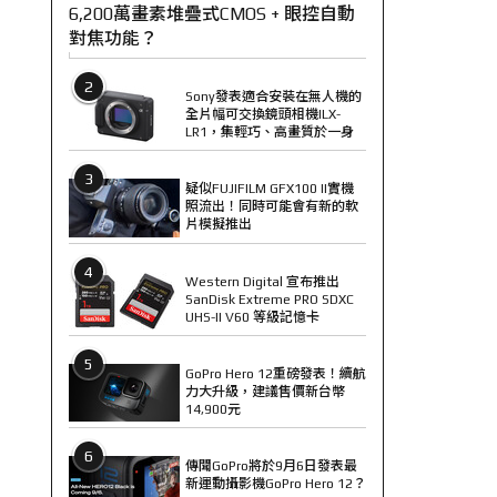
6,200萬畫素堆疊式CMOS + 眼控自動
對焦功能？
2
Sony發表適合安裝在無人機的
全片幅可交換鏡頭相機ILX-
LR1，集輕巧、高畫質於一身
3
疑似FUJIFILM GFX100 II實機
照流出！同時可能會有新的軟
片模擬推出
4
Western Digital 宣布推出
SanDisk Extreme PRO SDXC
UHS-II V60 等級記憶卡
5
GoPro Hero 12重磅發表！續航
力大升級，建議售價新台幣
14,900元
6
傳聞GoPro將於9月6日發表最
新運動攝影機GoPro Hero 12？