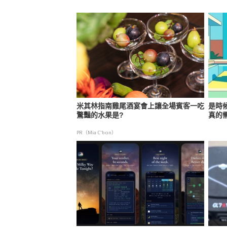
米其林指南雞尾酒宴會上讓全場賓客一吃
是時
驚豔的水果是?
真的
PR（Mia C'bon）