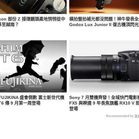
ikon 部份 Z 接環鏡頭產地悄悄從中
橫拍豎拍補光都沒問題！神牛發表全
移至越南？
Godox Lux Junior II 復古機頂閃
FUJIKINA 盛會倒數 富士新世代機
Sony 7 月雙機齊發！全域快門電影
-T6 傳 9 月第一周登場
FX5 與睽違 9 年長焦旗艦 RX10 V 
登場
Recommended by