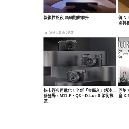
報復性熬夜 癌細胞數攀升
傳 N
國轉
PR（安達人壽 安心抗癌）
徠卡經典再進化！全新「金屬灰」烤漆工
巴黎 
藝登場，M11-P、Q3、D-Lux 8 領銜換
皇 X
裝