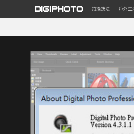
拍攝技法
戶外生