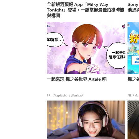
全新銀河預報 App「Milky Way
Son
Tonight」登場，一鍵掌握最佳拍攝時機
池恐
與構圖
一起來玩 楓之谷世界 Artale 吧
楓之谷
PR（Maplestory Worlds）
PR（Map