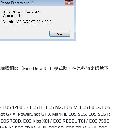
細節（Fine Detail）」模式時，在某些特定環境下，
/ EOS 1200D / EOS Hi, EOS M2, EOS M, EOS 60Da, EOS
t G7 X, PowerShot G1 X Mark II, EOS 5DS, EOS 5DS R,
EOS 760D, EOS Kiss X8i / EOS REBEL T6i / EOS 750D,
rk IV, EOS 5D Mark III, EOS 6D, EOS 7D Mark II, EOS