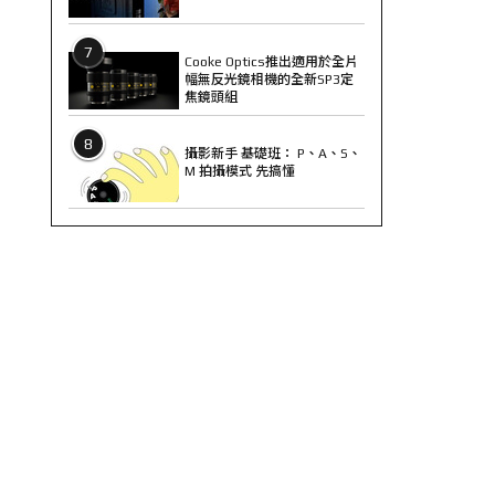
7
Cooke Optics推出適用於全片
幅無反光鏡相機的全新SP3定
焦鏡頭組
8
攝影新手 基礎班： P、A、S、
M 拍攝模式 先搞懂