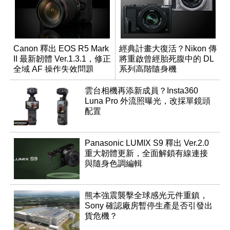
Canon 釋出 EOS R5 Mark
經典計畫大復活？Nikon 傳
II 最新韌體 Ver.1.3.1，修正
將重啟曾經胎死腹中的 DL
全域 AF 操作失效問題
系列高階隨身機
雲台相機再添新成員？Insta360
Luna Pro 外流照曝光，改採單鏡頭
配置
Panasonic LUMIX S9 釋出 Ver.2.0
重大韌體更新，全面解鎖有線連接
與隨身色調編輯
熊本強震襲擊全球感光元件重鎮，
Sony 確認廠房暫停生產是否引發出
貨危機？