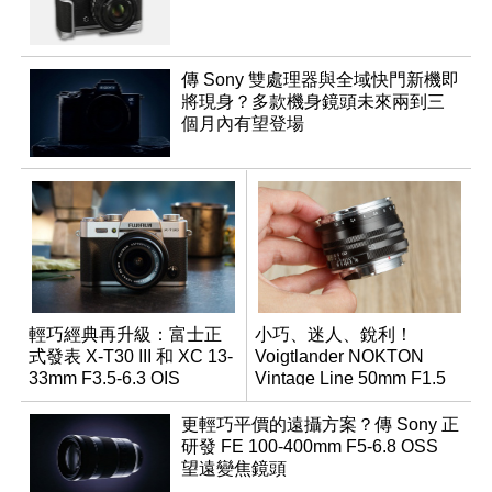
傳 Sony 雙處理器與全域快門新機即
將現身？多款機身鏡頭未來兩到三
個月內有望登場
輕巧經典再升級：富士正
小巧、迷人、銳利！
式發表 X-T30 III 和 XC 13-
Voigtlander NOKTON
33mm F3.5-6.3 OIS
Vintage Line 50mm F1.5
ASPH II
更輕巧平價的遠攝方案？傳 Sony 正
研發 FE 100-400mm F5-6.8 OSS
望遠變焦鏡頭