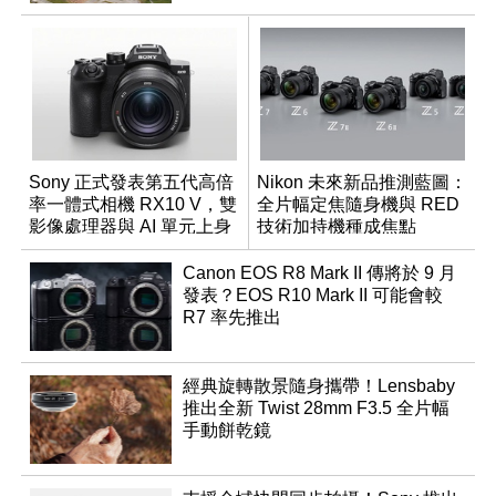
Sony 正式發表第五代高倍
Nikon 未來新品推測藍圖：
率一體式相機 RX10 V，雙
全片幅定焦隨身機與 RED
影像處理器與 AI 單元上身
技術加持機種成焦點
Canon EOS R8 Mark II 傳將於 9 月
發表？EOS R10 Mark II 可能會較
R7 率先推出
經典旋轉散景隨身攜帶！Lensbaby
推出全新 Twist 28mm F3.5 全片幅
手動餅乾鏡