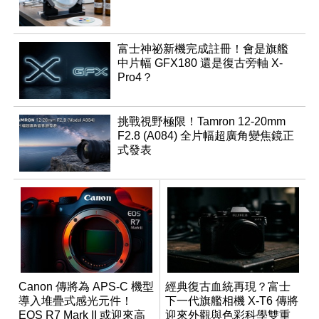
富士神祕新機完成註冊！會是旗艦
中片幅 GFX180 還是復古旁軸 X-
Pro4？
挑戰視野極限！Tamron 12-20mm
F2.8 (A084) 全片幅超廣角變焦鏡正
式發表
Canon 傳將為 APS-C 機型
經典復古血統再現？富士
導入堆疊式感光元件！
下一代旗艦相機 X-T6 傳將
EOS R7 Mark II 或迎來高
迎來外觀與色彩科學雙重