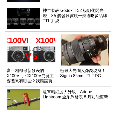
神牛發表 Godox iT32 模組化閃光
燈：X5 觸發器實現一燈通吃多品牌
TTL 系統
富士相機最新發表的
極致大光圈人像鏡現身！
X100VI，和X100V究竟主
Sigma 85mm F1.2 DG
要差異有哪些？我應該買
哪一台？
遮罩精細度大升級！Adobe
Lightroom 全系列發表 8 月功能更新