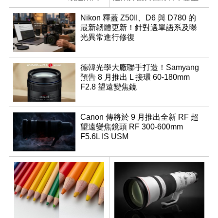
速讀出升級
優化
Nikon 釋蓋 Z50II、D6 與 D780 的
最新韌體更新！針對選單語系及曝
光異常進行修復
德韓光學大廠聯手打造！Samyang
預告 8 月推出 L 接環 60-180mm
F2.8 望遠變焦鏡
Canon 傳將於 9 月推出全新 RF 超
望遠變焦鏡頭 RF 300-600mm
F5.6L IS USM