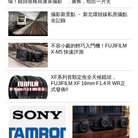
場！鏡頭規格與運算攝影
廣角，拍出一片天
升級成為焦點
攝影新景點 － 新北環狀線私房攝點
全記錄
不容小覷的輕巧入門機！FUJIFILM
X-M5 快速評測
XF系列首顆定焦全天候鏡頭，
FUJIFILM XF 16mm F1.4 R WR正
式發佈!!