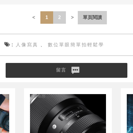
1
2
單頁閱讀
人像寫真
數位單眼簡單拍輕鬆學
、
留言
業界動態