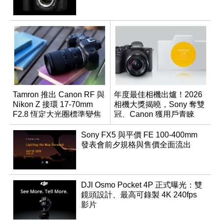
Tamron 推出 Canon RF 與
年度最佳相機出爐！2026
Nikon Z 接環 17-70mm
相機大獎揭曉，Sony 奪雙
F2.8 恆定大光圈標準變焦
冠、Canon 獲用戶青睞
鏡
Sony FX5 與平價 FE 100-400mm
發表會前夕規格與售價全面流出
DJI Osmo Pocket 4P 正式曝光：雙
鏡頭設計、最高可錄製 4K 240fps
影片