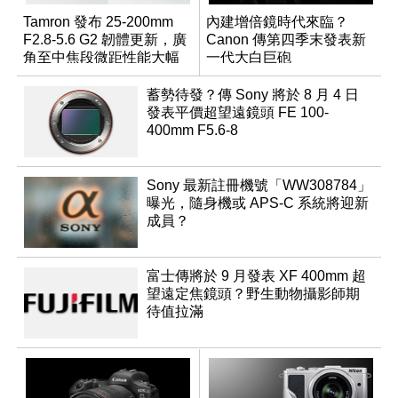
Tamron 發布 25-200mm
內建增倍鏡時代來臨？
F2.8-5.6 G2 韌體更新，廣
Canon 傳第四季末發表新
角至中焦段微距性能大幅
一代大白巨砲
升級
蓄勢待發？傳 Sony 將於 8 月 4 日
發表平價超望遠鏡頭 FE 100-
400mm F5.6-8
Sony 最新註冊機號「WW308784」
曝光，隨身機或 APS-C 系統將迎新
成員？
富士傳將於 9 月發表 XF 400mm 超
望遠定焦鏡頭？野生動物攝影師期
待值拉滿