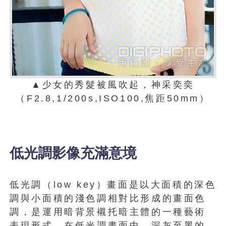
▲少女的秀髮被風吹起，神采奕奕
（F2.8,1/200s,ISO100,焦距50mm）
低光調影像充滿意境
低光調（low key）畫面是以大面積的深色
調與小面積的淺色調相對比形成的畫面色
調，是運用暗背景襯托暗主體的一種藝術
表現形式。在低光調畫面中，深灰至黑的