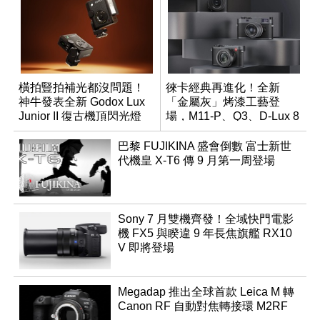
橫拍豎拍補光都沒問題！
徠卡經典再進化！全新
神牛發表全新 Godox Lux
「金屬灰」烤漆工藝登
Junior II 復古機頂閃光燈
場，M11-P、Q3、D-Lux 8
領銜換裝
巴黎 FUJIKINA 盛會倒數 富士新世
代機皇 X-T6 傳 9 月第一周登場
Sony 7 月雙機齊發！全域快門電影
機 FX5 與睽違 9 年長焦旗艦 RX10
V 即將登場
Megadap 推出全球首款 Leica M 轉
Canon RF 自動對焦轉接環 M2RF