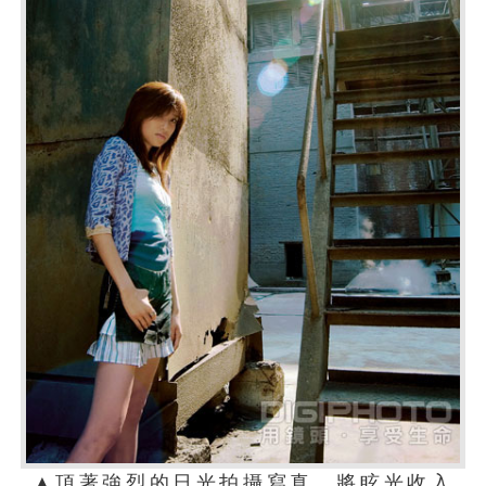
▲頂著強烈的日光拍攝寫真，將眩光收入