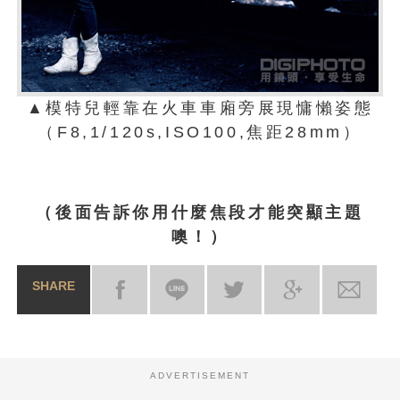
▲模特兒輕靠在火車車廂旁展現慵懶姿態
（F8,1/120s,ISO100,焦距28mm）
（後面告訴你用什麼焦段才能突顯主題
噢！）
SHARE
ADVERTISEMENT