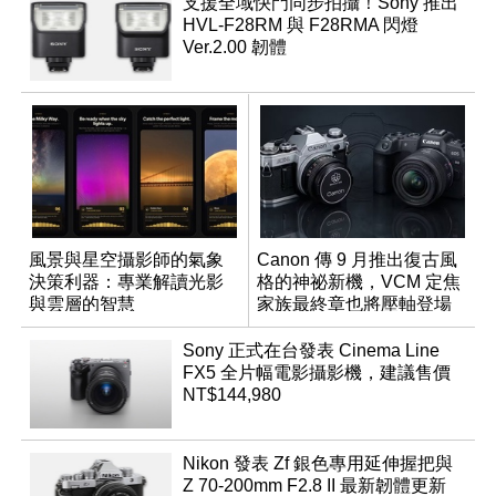
支援全域快門同步拍攝！Sony 推出
HVL-F28RM 與 F28RMA 閃燈
Ver.2.00 韌體
風景與星空攝影師的氣象
Canon 傳 9 月推出復古風
決策利器：專業解讀光影
格的神祕新機，VCM 定焦
與雲層的智慧
家族最終章也將壓軸登場
App「Atmos」登場
Sony 正式在台發表 Cinema Line
FX5 全片幅電影攝影機，建議售價
NT$144,980
Nikon 發表 Zf 銀色專用延伸握把與
Z 70-200mm F2.8 II 最新韌體更新