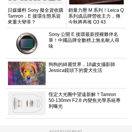
日媒爆料 Sony 擬全資收購
銷量力壓 M 系列！Leica Q
Tamron，E 接環生態系迎
系列成品牌營收主力，傳
來重大變革？
今秋將再推 Q3 43
Monochrom
Sony 公開 E 接環最新授權夥伴名
單！中國品牌全數榜上無名耐人尋
味
狗狗的綺麗世界，18歲女攝影師
Jessica鏡頭下的愛犬生活
恆定大光圈中望遠新解？Tamron
50-130mm F2.8 內變焦光學系統專
利曝光
ADVERTISEMENT