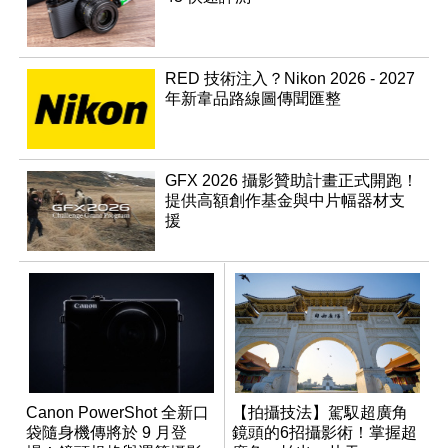
RED 技術注入？Nikon 2026 - 2027
年新韋品路線圖傳聞匯整
GFX 2026 攝影贊助計畫正式開跑！
提供高額創作基金與中片幅器材支
援
Canon PowerShot 全新口
【拍攝技法】駕馭超廣角
袋隨身機傳將於 9 月登
鏡頭的6招攝影術！掌握超