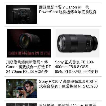
回歸攝影本質？Canon 新一代
PowerShot 隨身機傳今年底前現身
頂級變焦鏡頭新變局？傳
Sony 正式發表 FE 100-
Canon 將雙鏡合一打造 RF
400mm F5.6-8 OSS，
24-70mm F2L IS VCM 夢
654g 羽量化設計手持更輕
幻規格
鬆
Sony RX10 V 高倍率類單眼相機正
式在台發表！建議售價 NT$ 65,980
專利曝光引發熱議！Viltrox 傳將推