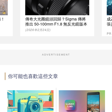
南！
傳奇大光圈鏡頭回歸？Sigma 傳將
成
推出 50-100mm F1.8 無反光鏡版本
張
(2026年2月24日)
P
ADVERTISEMENT
你可能也喜歡這些文章