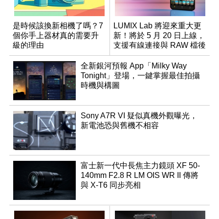
是時候該換新相機了嗎？7
LUMIX Lab 將迎來重大更
個你手上器材真的需要升
新！將於 5 月 20 日上線，
級的理由
支援有線連接與 RAW 檔後
製
全新銀河預報 App「Milky Way
Tonight」登場，一鍵掌握最佳拍攝
時機與構圖
Sony A7R VI 疑似真機外觀曝光，
新電池恐與舊機不相容
富士新一代中長焦主力鏡頭 XF 50-
140mm F2.8 R LM OIS WR II 傳將
與 X-T6 同步亮相