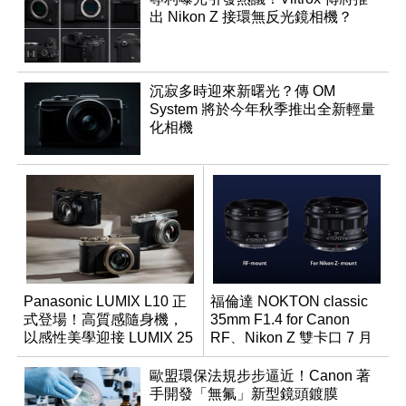
出 Nikon Z 接環無反光鏡相機？
沉寂多時迎來新曙光？傳 OM
System 將於今年秋季推出全新輕量
化相機
Panasonic LUMIX L10 正
福倫達 NOKTON classic
式登場！高質感隨身機，
35mm F1.4 for Canon
以感性美學迎接 LUMIX 25
RF、Nikon Z 雙卡口 7 月
週年
同步登台
歐盟環保法規步步逼近！Canon 著
手開發「無氟」新型鏡頭鍍膜