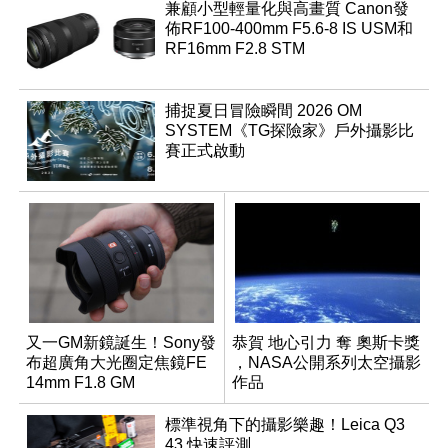
兼顧小型輕量化與高畫質 Canon發
佈RF100-400mm F5.6-8 IS USM和
RF16mm F2.8 STM
捕捉夏日冒險瞬間 2026 OM
SYSTEM《TG探險家》戶外攝影比
賽正式啟動
又一GM新鏡誕生！Sony發
恭賀 地心引力 奪 奧斯卡獎
布超廣角大光圈定焦鏡FE
，NASA公開系列太空攝影
14mm F1.8 GM
作品
標準視角下的攝影樂趣！Leica Q3
43 快速評測