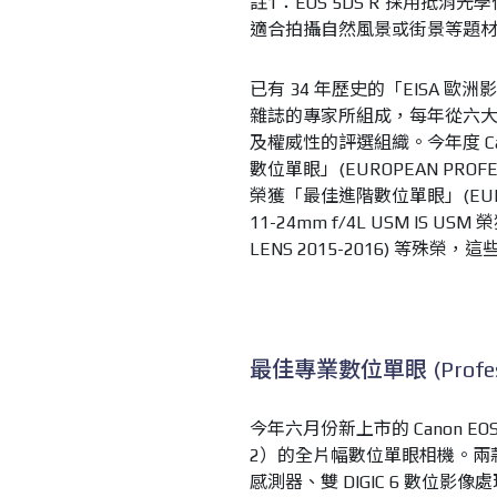
註1：EOS 5DS R 採用抵消
適合拍攝自然風景或街景等題
已有 34 年歷史的「EISA 歐
雜誌的專家所組成，每年從六
及權威性的評選組織。今年度 Cano
數位單眼」(EUROPEAN PROFESSI
榮獲「最佳進階數位單眼」(EUROPEA
11-24mm f/4L USM IS US
LENS 2015-2016) 等殊
最佳專業數位單眼 (Profession
今年六月份新上市的 Canon EOS
2）的全片幅數位單眼相機。兩款機種
感測器、雙 DIGIC 6 數