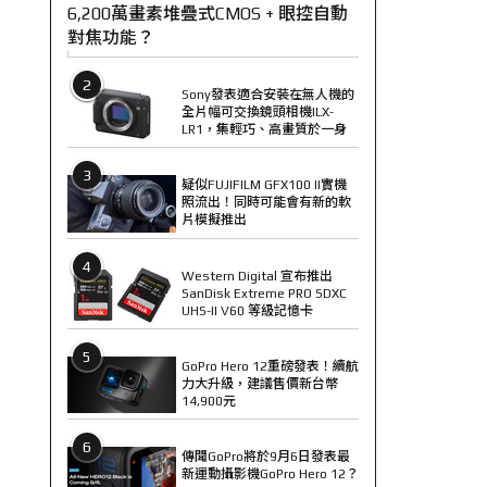
6,200萬畫素堆疊式CMOS + 眼控自動
對焦功能？
2
Sony發表適合安裝在無人機的
全片幅可交換鏡頭相機ILX-
LR1，集輕巧、高畫質於一身
3
疑似FUJIFILM GFX100 II實機
照流出！同時可能會有新的軟
片模擬推出
4
Western Digital 宣布推出
SanDisk Extreme PRO SDXC
UHS-II V60 等級記憶卡
5
GoPro Hero 12重磅發表！續航
力大升級，建議售價新台幣
14,900元
6
傳聞GoPro將於9月6日發表最
新運動攝影機GoPro Hero 12？