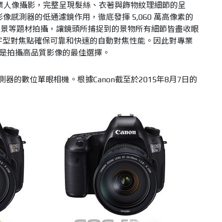
適合商業人像攝影，完整呈現髮絲、衣著與飾物紋理細節的呈
抵消影像感測器的低通濾鏡作用，徹底發揮 5,060 萬高像素的
街景等題材拍攝，讓鏡頭所捕捉到的景物所有細節皆盡收眼
1 十字型對焦點確保可靠和快速的自動對焦性能。因此對專業
S R 是拍攝高品質影像的最佳選擇。
感測器的數位單眼相機。根據Canon截至於2015年8月7日的