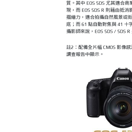
質。其中 EOS 5DS 尤其
現，而 EOS 5DS R 則藉由
描繪力，適合拍攝自然風景或
底；而 61 點自動對焦與 4
攝影師來說，EOS 5DS / 5D
註2：配備全片幅 CMOS 影像
調查報告中顯示。