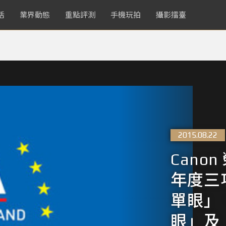
活
業界動態
重點評測
手機玩拍
攝影擂臺
2015.08.22
Cano
年度三
單眼」
眼」及