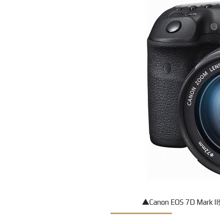
▲Canon EOS 7D Mar