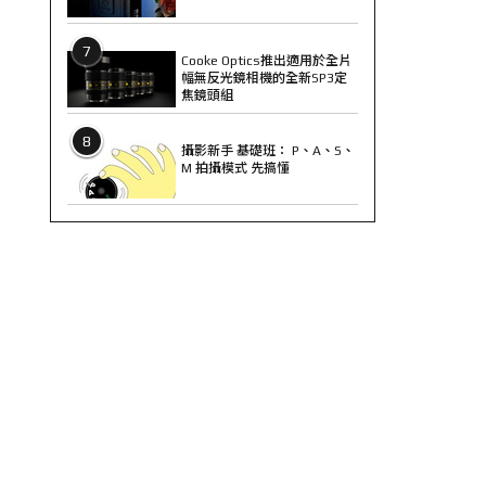
7
Cooke Optics推出適用於全片
幅無反光鏡相機的全新SP3定
焦鏡頭組
8
攝影新手 基礎班： P、A、S、
M 拍攝模式 先搞懂