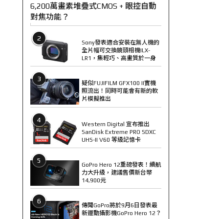
6,200萬畫素堆疊式CMOS + 眼控自動
對焦功能？
2
Sony發表適合安裝在無人機的
全片幅可交換鏡頭相機ILX-
LR1，集輕巧、高畫質於一身
3
疑似FUJIFILM GFX100 II實機
照流出！同時可能會有新的軟
片模擬推出
4
Western Digital 宣布推出
SanDisk Extreme PRO SDXC
UHS-II V60 等級記憶卡
5
GoPro Hero 12重磅發表！續航
力大升級，建議售價新台幣
14,900元
6
傳聞GoPro將於9月6日發表最
新運動攝影機GoPro Hero 12？