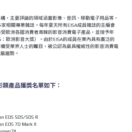
論機構，主要評論的領域涵蓋影像、音訊、移動電子用品等，
多家相關專業雜誌。每年夏天所有EISA成員雜誌的主編會
最受歐洲各國消費者青睞的影音消費電子產品，並授予年
DS：歐洲影音大獎）。由於EISA的成員在業內具有廣泛的
獎都備受業界人士的矚目，被公認為最具權威性的影音消費電
發展趨勢。
年度攝影類產品獲獎名單如下：
EOS 5DS∕5DS R
OS 7D Mark II
yα7II