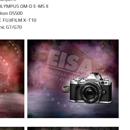
US OM-D E-M5 II
on D5500
IFILM X-T10
 G7∕G70