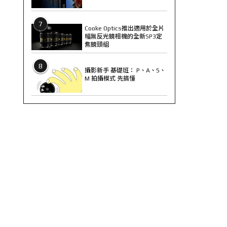
7
Cooke Optics推出適用於全片
幅無反光鏡相機的全新SP3定
焦鏡頭組
8
攝影新手 基礎班： P、A、S、
M 拍攝模式 先搞懂