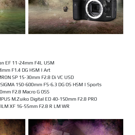
EF 11-24mm F4L USM
 F1.4 DG HSM | Art
SP 15-30mm F2.8 Di VC USD
 150-600mm F5-6.3 DG OS HSM | Sports
m F2.8 Macro G OSS
Zuiko Digital ED 40‑150mm F2.8 PRO
XF 16-55mm F2.8 R LM WR