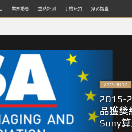
活
業界動態
重點評測
手機玩拍
攝影擂臺
2015.08.17
2015
品獲獎
Son