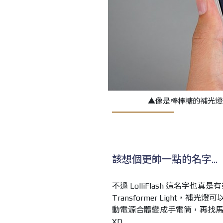
▲像是棒棒糖的補光燈，Asu
該想個更帥一點的名字...
不過 LolliFlash 這名
Transformer Light，
動電源合體變成手電筒，再找
XD