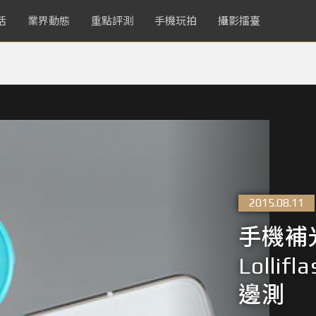
活
業界動態
重點評測
手機玩拍
攝影擂臺
2015.08.11
手機補
Loll
邊測