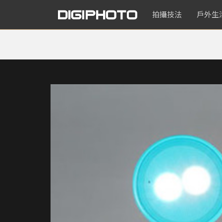
拍攝技法
戶外生