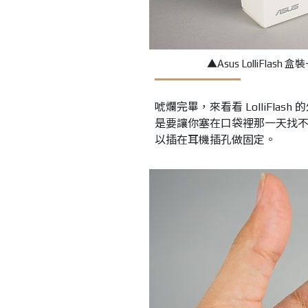
▲Asus LolliF
唬爛完畢，來看看 LolliFla
是要讓你塞在口袋裡那一天找不到
以插在耳機插孔做固定。