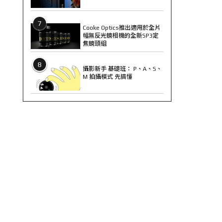
7
Cooke Optics推出適用於全片
幅無反光鏡相機的全新SP3定
焦鏡頭組
8
攝影新手 基礎班： P、A、S、
M 拍攝模式 先搞懂