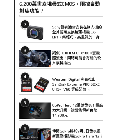
6,200萬畫素堆疊式CMOS + 眼控自動
對焦功能？
2
Sony發表適合安裝在無人機的
全片幅可交換鏡頭相機ILX-
LR1，集輕巧、高畫質於一身
3
疑似FUJIFILM GFX100 II實機
照流出！同時可能會有新的軟
片模擬推出
4
Western Digital 宣布推出
SanDisk Extreme PRO SDXC
UHS-II V60 等級記憶卡
5
GoPro Hero 12重磅發表！續航
力大升級，建議售價新台幣
14,900元
6
傳聞GoPro將於9月6日發表最
新運動攝影機GoPro Hero 12？