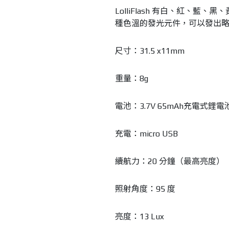
LolliFlash 有白、紅、藍、
種色溫的發光元件，可以發出
尺寸：31.5 x11mm
重量：8g
電池：3.7V 65mAh充電式鋰電
充電：micro USB
續航力：20 分鐘（最高亮度）
照射角度：95 度
亮度：13 Lux