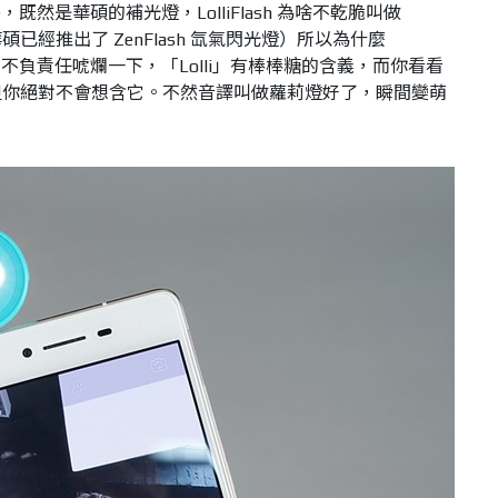
然是華碩的補光燈，LolliFlash 為啥不乾脆叫做
華碩已經推出了 ZenFlash 氙氣閃光燈）所以為什麼
Flash？小編不負責任唬爛一下，「Lolli」有棒棒糖的含義，而你看看
棒糖...但你絕對不會想含它。不然音譯叫做蘿莉燈好了，瞬間變萌