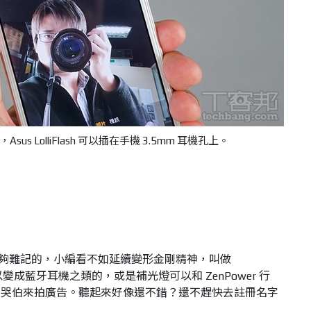
s LolliFlash 可以插在手機 3.5mm 耳機孔上。
字也真是有夠難記的，小編看不如延續變形金剛精神，叫做
補光燈可以變成藍牙耳機之類的，或是補光燈可以和 ZenPower 行
馬哭伯來拍廣告。聽起來好像還不錯？還不趕快去註冊名字