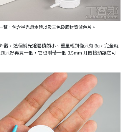
lash 盒裝一覽，包含補光燈本體以及三色矽膠材質濾色片。
sh 的外觀，這個補光燈體積頗小、重量輕到僅只有 8g，完全就
只好再買一個，它也附帶一個 3.5mm 耳機接頭讓它可