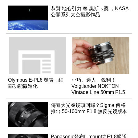
恭賀 地心引力 奪 奧斯卡獎 ，NASA
公開系列太空攝影作品
Olympus E-PL6 發表，細
小巧、迷人、銳利！
部功能微進化
Voigtlander NOKTON
Vintage Line 50mm F1.5
ASPH II
傳奇大光圈鏡頭回歸？Sigma 傳將
推出 50-100mm F1.8 無反光鏡版本
Panasonic發布L-mount之F1.8艦隊