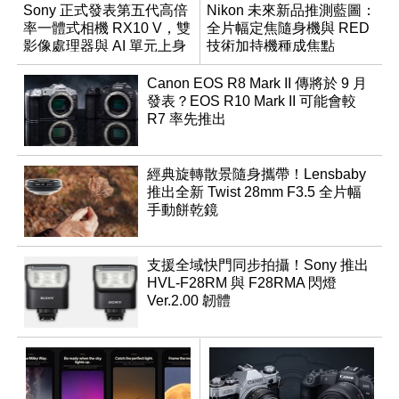
Sony 正式發表第五代高倍
Nikon 未來新品推測藍圖：
率一體式相機 RX10 V，雙
全片幅定焦隨身機與 RED
影像處理器與 AI 單元上身
技術加持機種成焦點
Canon EOS R8 Mark II 傳將於 9 月
發表？EOS R10 Mark II 可能會較
R7 率先推出
經典旋轉散景隨身攜帶！Lensbaby
推出全新 Twist 28mm F3.5 全片幅
手動餅乾鏡
支援全域快門同步拍攝！Sony 推出
HVL-F28RM 與 F28RMA 閃燈
Ver.2.00 韌體