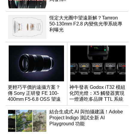
恆定大光圈中望遠新解？Tamron
50-130mm F2.8 內變焦光學系統專
利曝光
更輕巧平價的遠攝方案？
神牛發表 Godox iT32 模組
傳 Sony 正研發 FE 100-
化閃光燈：X5 觸發器實現
400mm F5-6.8 OSS 望遠
一燈通吃多品牌 TTL 系統
變焦鏡頭
結合生成式 AI 與拍攝建議！Adobe
Project Indigo 測試全新 AI
Playground 功能