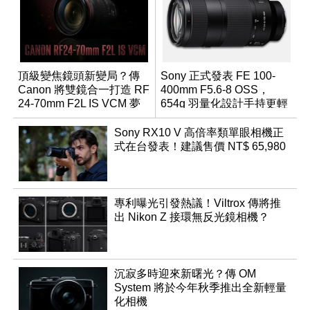
頂級變焦鏡頭新變局？傳
Sony 正式發表 FE 100-
Canon 將雙鏡合一打造 RF
400mm F5.6-8 OSS，
24-70mm F2L IS VCM 夢
654g 羽量化設計手持更輕
幻規格
鬆
Sony RX10 V 高倍率類單眼相機正
式在台發表！建議售價 NT$ 65,980
專利曝光引發熱議！Viltrox 傳將推
出 Nikon Z 接環無反光鏡相機？
沉寂多時迎來新曙光？傳 OM
System 將於今年秋季推出全新輕量
化相機