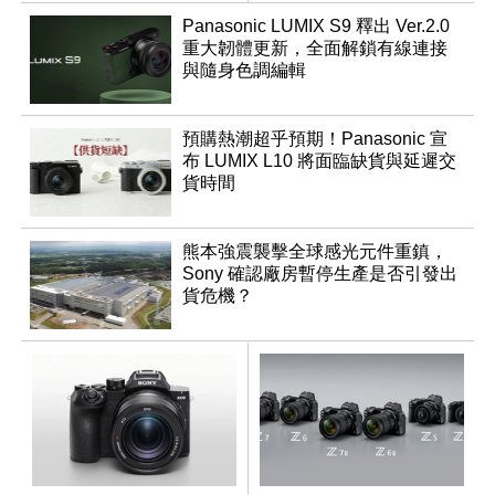
Panasonic LUMIX S9 釋出 Ver.2.0
重大韌體更新，全面解鎖有線連接
與隨身色調編輯
預購熱潮超乎預期！Panasonic 宣
布 LUMIX L10 將面臨缺貨與延遲交
貨時間
熊本強震襲擊全球感光元件重鎮，
Sony 確認廠房暫停生產是否引發出
貨危機？