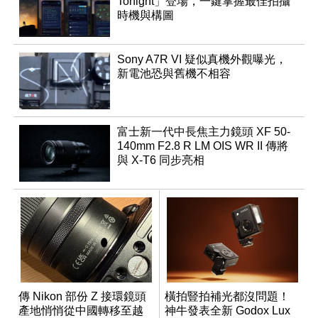
Tonight」登場，一鍵掌握最佳拍攝
時機與構圖
Sony A7R VI 疑似真機外觀曝光，
新電池恐與舊機不相容
富士新一代中長焦主力鏡頭 XF 50-
140mm F2.8 R LM OIS WR II 傳將
與 X-T6 同步亮相
傳 Nikon 部份 Z 接環鏡頭
橫拍豎拍補光都沒問題！
產地悄悄從中國轉移至越
神牛發表全新 Godox Lux