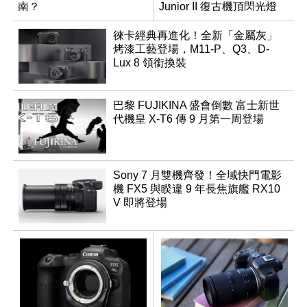
南？
Junior II 復古機頂閃光燈
徠卡經典再進化！全新「金屬灰」
烤漆工藝登場，M11-P、Q3、D-
Lux 8 領銜換裝
巴黎 FUJIKINA 盛會倒數 富士新世
代機皇 X-T6 傳 9 月第一周登場
Sony 7 月雙機齊發！全域快門電影
機 FX5 與睽違 9 年長焦旗艦 RX10
V 即將登場