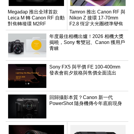
Megadap 推出全球首款
Tamron 推出 Canon RF 與
Leica M 轉 Canon RF 自動
Nikon Z 接環 17-70mm
對焦轉接環 M2RF
F2.8 恆定大光圈標準變焦
鏡
年度最佳相機出爐！2026 相機大獎
揭曉，Sony 奪雙冠、Canon 獲用戶
青睞
Sony FX5 與平價 FE 100-400mm
發表會前夕規格與售價全面流出
回歸攝影本質？Canon 新一代
PowerShot 隨身機傳今年底前現身