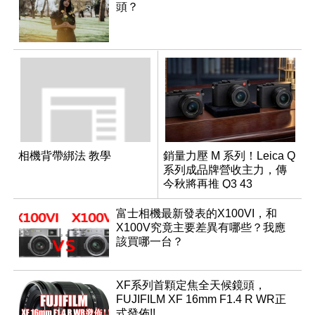
頭？
相機背帶綁法 教學
銷量力壓 M 系列！Leica Q
系列成品牌營收主力，傳
今秋將再推 Q3 43
Monochrom
富士相機最新發表的X100VI，和
X100V究竟主要差異有哪些？我應
該買哪一台？
XF系列首顆定焦全天候鏡頭，
FUJIFILM XF 16mm F1.4 R WR正
式發佈!!