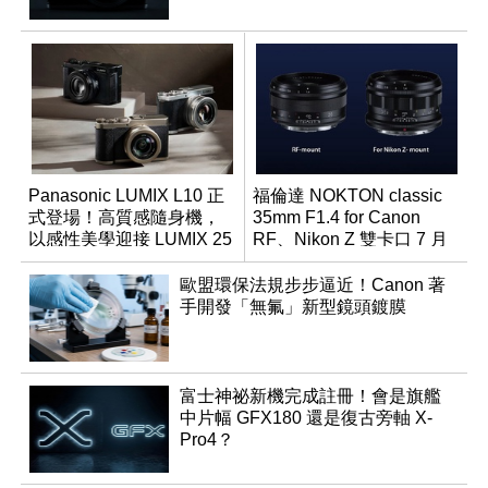
Panasonic LUMIX L10 正
福倫達 NOKTON classic
式登場！高質感隨身機，
35mm F1.4 for Canon
以感性美學迎接 LUMIX 25
RF、Nikon Z 雙卡口 7 月
週年
同步登台
歐盟環保法規步步逼近！Canon 著
手開發「無氟」新型鏡頭鍍膜
富士神祕新機完成註冊！會是旗艦
中片幅 GFX180 還是復古旁軸 X-
Pro4？