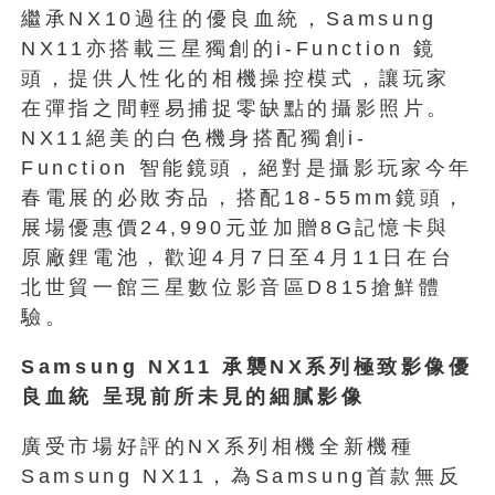
繼承NX10過往的優良血統，Samsung
NX11亦搭載三星獨創的i-Function 鏡
頭，提供人性化的相機操控模式，讓玩家
在彈指之間輕易捕捉零缺點的攝影照片。
NX11絕美的白色機身搭配獨創i-
Function 智能鏡頭，絕對是攝影玩家今年
春電展的必敗夯品，搭配18-55mm鏡頭，
展場優惠價24,990元並加贈8G記憶卡與
原廠鋰電池，歡迎4月7日至4月11日在台
北世貿一館三星數位影音區D815搶鮮體
驗。
Samsung NX11 承襲NX系列極致影像優
良血統 呈現前所未見的細膩影像
廣受市場好評的NX系列相機全新機種
Samsung NX11，為Samsung首款無反