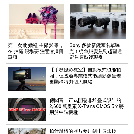
第一次做 婚禮 主攝影師 ，
Sony 多款新鏡頭名單曝
在 拍攝 現場要 注意 的8個
光！從魚眼變焦到超望遠
事項
定焦原型鏡現身
【手機攝影教室】自動模式也能拍
照，但透過專業模式能讓影像呈現
更顯獨特與個人風格
傳聞富士正式開發非堆疊式設計的
2,600 萬畫素 X-Trans CMOS 5？將
用於中階機種
拍什麼樣的照片要用到中長焦鏡