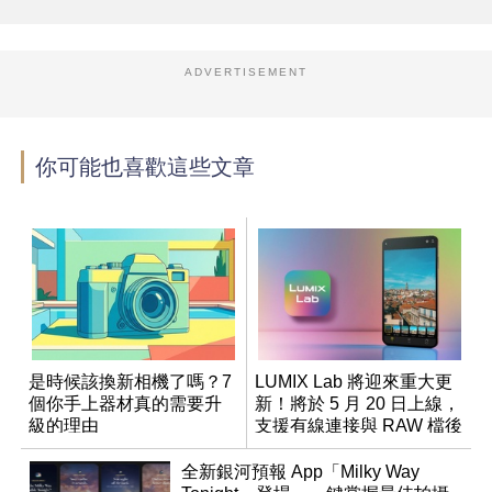
ADVERTISEMENT
你可能也喜歡這些文章
是時候該換新相機了嗎？7
LUMIX Lab 將迎來重大更
個你手上器材真的需要升
新！將於 5 月 20 日上線，
級的理由
支援有線連接與 RAW 檔後
製
全新銀河預報 App「Milky Way