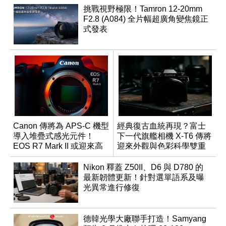
挑戰視野極限！Tamron 12-20mm
F2.8 (A084) 全片幅超廣角變焦鏡正
式發表
Canon 傳將為 APS-C 機型
經典復古血統再現？富士
導入堆疊式感光元件！
下一代旗艦相機 X-T6 傳將
EOS R7 Mark II 或迎來高
迎來外觀與色彩科學雙重
速讀出升級
優化
Nikon 釋蓋 Z50II、D6 與 D780 的
最新韌體更新！針對選單語系及曝
光異常進行修復
德韓光學大廠聯手打造！Samyang