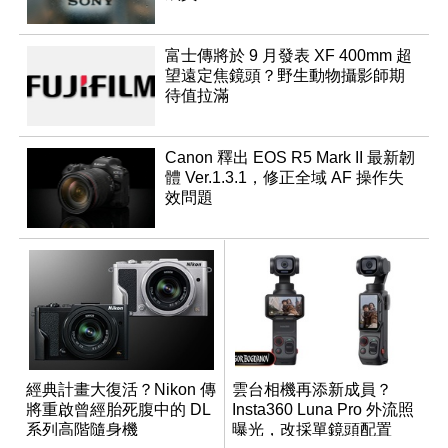
富士傳將於 9 月發表 XF 400mm 超
望遠定焦鏡頭？野生動物攝影師期
待值拉滿
Canon 釋出 EOS R5 Mark II 最新韌
體 Ver.1.3.1，修正全域 AF 操作失
效問題
經典計畫大復活？Nikon 傳
雲台相機再添新成員？
將重啟曾經胎死腹中的 DL
Insta360 Luna Pro 外流照
系列高階隨身機
曝光，改採單鏡頭配置