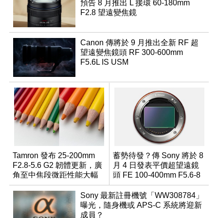
預告 8 月推出 L 接環 60-180mm
F2.8 望遠變焦鏡
Canon 傳將於 9 月推出全新 RF 超
望遠變焦鏡頭 RF 300-600mm
F5.6L IS USM
Tamron 發布 25-200mm
蓄勢待發？傳 Sony 將於 8
F2.8-5.6 G2 韌體更新，廣
月 4 日發表平價超望遠鏡
角至中焦段微距性能大幅
頭 FE 100-400mm F5.6-8
升級
Sony 最新註冊機號「WW308784」
曝光，隨身機或 APS-C 系統將迎新
成員？