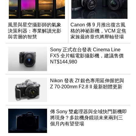
風景與星空攝影師的氣象
Canon 傳 9 月推出復古風
決策利器：專業解讀光影
格的神祕新機，VCM 定焦
與雲層的智慧
家族最終章也將壓軸登場
App「Atmos」登場
Sony 正式在台發表 Cinema Line
FX5 全片幅電影攝影機，建議售價
NT$144,980
Nikon 發表 Zf 銀色專用延伸握把與
Z 70-200mm F2.8 II 最新韌體更新
傳 Sony 雙處理器與全域快門新機即
將現身？多款機身鏡頭未來兩到三
個月內有望登場