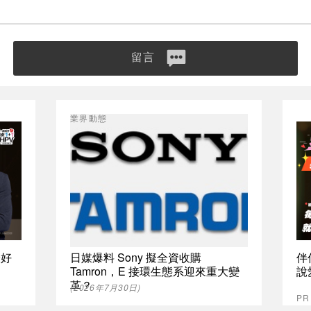
留言
業界動態
最好
日媒爆料 Sony 擬全資收購
伴
Tamron，E 接環生態系迎來重大變
說
革？
(2026年7月30日)
P