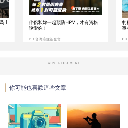
爲上
伴侶和妳一起預防HPV，才有資格
豹
說愛妳！
事
PR 台灣癌症基金會
P
ADVERTISEMENT
你可能也喜歡這些文章