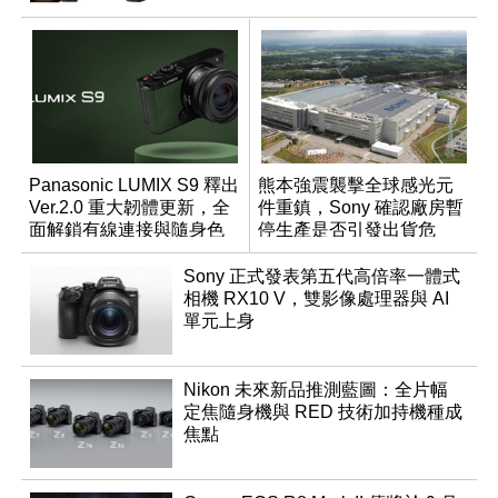
Panasonic LUMIX S9 釋出
熊本強震襲擊全球感光元
Ver.2.0 重大韌體更新，全
件重鎮，Sony 確認廠房暫
面解鎖有線連接與隨身色
停生產是否引發出貨危
調編輯
機？
Sony 正式發表第五代高倍率一體式
相機 RX10 V，雙影像處理器與 AI
單元上身
Nikon 未來新品推測藍圖：全片幅
定焦隨身機與 RED 技術加持機種成
焦點