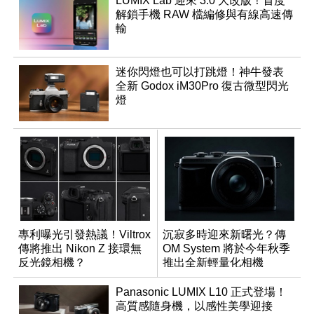
LUMIX Lab 迎來 3.0 大改版！首度
解鎖手機 RAW 檔編修與有線高速傳
輸
迷你閃燈也可以打跳燈！神牛發表
全新 Godox iM30Pro 復古微型閃光
燈
專利曝光引發熱議！Viltrox
沉寂多時迎來新曙光？傳
傳將推出 Nikon Z 接環無
OM System 將於今年秋季
反光鏡相機？
推出全新輕量化相機
Panasonic LUMIX L10 正式登場！
高質感隨身機，以感性美學迎接