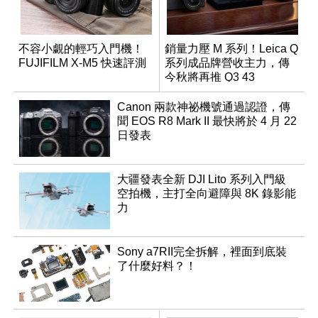
不容小覷的輕巧入門機！
銷量力壓 M 系列！Leica Q
FUJIFILM X-M5 快速評測
系列成品牌營收主力，傳
今秋將再推 Q3 43
Monochrom
Canon 兩款神祕機號通過認證，傳
聞 EOS R8 Mark II 最快將於 4 月 22
日發表
大疆發表全新 DJI Lito 系列入門級
空拍機，主打全向避障與 8K 錄影能
力
Sony a7RII完全拆解，裡面到底裝
了什麼好料？！