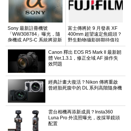
Sony 最新註冊機號
富士傳將於 9 月發表 XF
「WW308784」曝光，隨
400mm 超望遠定焦鏡頭？
身機或 APS-C 系統將迎新
野生動物攝影師期待值拉
成員？
滿
Canon 釋出 EOS R5 Mark II 最新韌
體 Ver.1.3.1，修正全域 AF 操作失
效問題
經典計畫大復活？Nikon 傳將重啟
曾經胎死腹中的 DL 系列高階隨身機
雲台相機再添新成員？Insta360
Luna Pro 外流照曝光，改採單鏡頭
配置