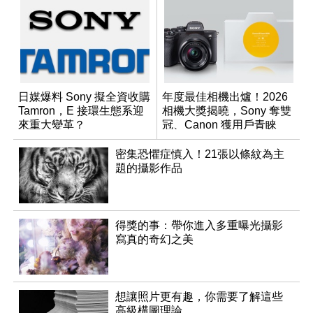
日媒爆料 Sony 擬全資收購
年度最佳相機出爐！2026
Tamron，E 接環生態系迎
相機大獎揭曉，Sony 奪雙
來重大變革？
冠、Canon 獲用戶青睞
密集恐懼症慎入！21張以條紋為主
題的攝影作品
得獎的事：帶你進入多重曝光攝影
寫真的奇幻之美
想讓照片更有趣，你需要了解這些
高級構圖理論