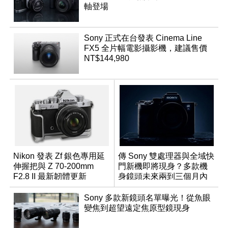
軸登場
Sony 正式在台發表 Cinema Line
FX5 全片幅電影攝影機，建議售價
NT$144,980
Nikon 發表 Zf 銀色專用延
傳 Sony 雙處理器與全域快
伸握把與 Z 70-200mm
門新機即將現身？多款機
F2.8 II 最新韌體更新
身鏡頭未來兩到三個月內
有望登場
Sony 多款新鏡頭名單曝光！從魚眼
變焦到超望遠定焦原型鏡現身