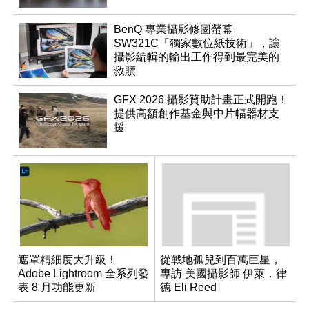
BenQ 專業攝影修圖螢幕
SW321C「獨家數位紙技術」，讓
攝影編輯的輸出工作得到最完美的
救贖
GFX 2026 攝影贊助計畫正式開跑！
提供高額創作基金與中片幅器材支
援
遮罩精細度大升級！
從戰地孤兒到百萬巨星，
Adobe Lightroom 全系列發
專訪 美國攝影師 伊萊．律
表 8 月功能更新
德 Eli Reed