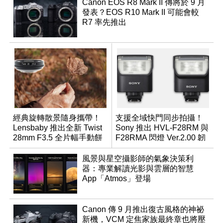
Canon EOS R8 Mark II 傳將於 9 月
發表？EOS R10 Mark II 可能會較
R7 率先推出
經典旋轉散景隨身攜帶！
支援全域快門同步拍攝！
Lensbaby 推出全新 Twist
Sony 推出 HVL-F28RM 與
28mm F3.5 全片幅手動餅
F28RMA 閃燈 Ver.2.00 韌
乾鏡
體
風景與星空攝影師的氣象決策利
器：專業解讀光影與雲層的智慧
App「Atmos」登場
Canon 傳 9 月推出復古風格的神祕
新機，VCM 定焦家族最終章也將壓