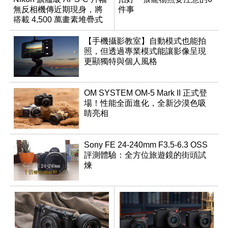
無反相機傳近期現身，將
件事
搭載 4,500 萬畫素堆疊式
感光元件？
【手機攝影教室】自動模式也能拍
照，但透過專業模式能讓影像呈現
更顯獨特與個人風格
OM SYSTEM OM-5 Mark II 正式登
場！性能全面進化，全新沙漠色吸
睛亮相
Sony FE 24-240mm F3.5-6.3 OSS
評測體驗：全方位旅遊鏡的街頭試
煉