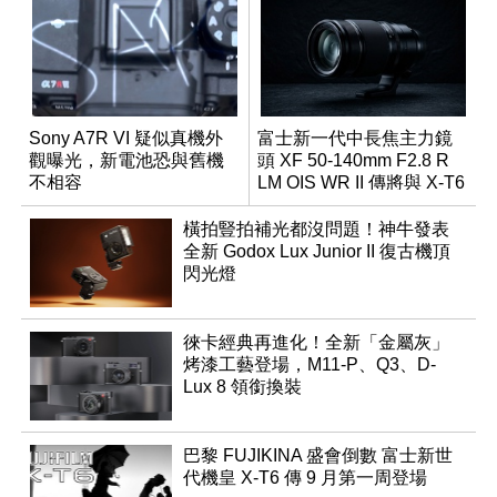
Sony A7R VI 疑似真機外
富士新一代中長焦主力鏡
觀曝光，新電池恐與舊機
頭 XF 50-140mm F2.8 R
不相容
LM OIS WR II 傳將與 X-T6
同步亮相
橫拍豎拍補光都沒問題！神牛發表
全新 Godox Lux Junior II 復古機頂
閃光燈
徠卡經典再進化！全新「金屬灰」
烤漆工藝登場，M11-P、Q3、D-
Lux 8 領銜換裝
巴黎 FUJIKINA 盛會倒數 富士新世
代機皇 X-T6 傳 9 月第一周登場