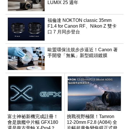
LUMIX 25 週年
福倫達 NOKTON classic 35mm
F1.4 for Canon RF、Nikon Z 雙卡
口 7 月同步登台
歐盟環保法規步步逼近！Canon 著
手開發「無氟」新型鏡頭鍍膜
富士神祕新機完成註冊！
挑戰視野極限！Tamron
會是旗艦中片幅 GFX180
12-20mm F2.8 (A084) 全
還是復古旁軸 X-Pro4？
片幅超廣角變焦鏡正式發