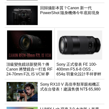
回歸攝影本質？Canon 新一代
PowerShot 隨身機傳今年底前現身
頂級變焦鏡頭新變局？傳
Sony 正式發表 FE 100-
Canon 將雙鏡合一打造 RF
400mm F5.6-8 OSS，
24-70mm F2L IS VCM 夢
654g 羽量化設計手持更輕
幻規格
鬆
Sony RX10 V 高倍率類單眼相機正
式在台發表！建議售價 NT$ 65,980