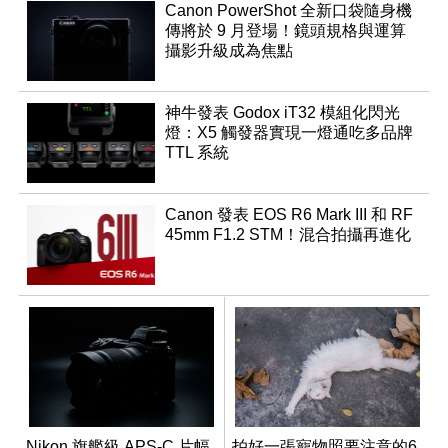
Canon PowerShot 全新口袋隨身機
傳將於 9 月登場！鏡頭規格與運算
攝影升級成為焦點
神牛發表 Godox iT32 模組化閃光
燈：X5 觸發器實現一燈通吃多品牌
TTL 系統
Canon 發表 EOS R6 Mark III 和 RF
45mm F1.2 STM！混合拍攝再進化
Nikon 旗艦級 APS-C 片幅
拍好一張寵物照要注意的6