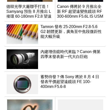
德韓光學大廠聯手打造！
Canon 傳將於 9 月推出全
Samyang 預告 8 月推出 L
新 RF 超望遠變焦鏡頭 RF
接環 60-180mm F2.8 望遠
300-600mm F5.6L IS USM
變焦鏡
Tamron 發布 25-200mm F2.8-5.6
G2 韌體更新，廣角至中焦段微距性
能大幅升級
內建增倍鏡時代來臨？Canon 傳第
四季末發表新一代大白巨砲
蓄勢待發？傳 Sony 將於 8 月 4 日
發表平價超望遠鏡頭 FE 100-
400mm F5.6-8