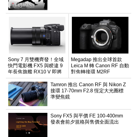
Sony 7 月雙機齊發！全域
Megadap 推出全球首款
快門電影機 FX5 與睽違 9
Leica M 轉 Canon RF 自動
年長焦旗艦 RX10 V 即將
對焦轉接環 M2RF
登場
Tamron 推出 Canon RF 與 Nikon Z
接環 17-70mm F2.8 恆定大光圈標
準變焦鏡
Sony FX5 與平價 FE 100-400mm
發表會前夕規格與售價全面流出