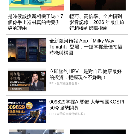
是時候該換新相機了嗎？7
輕巧、高倍率、全片幅到
個你手上器材真的需要升
影音記錄：2026 年最佳旅
級的理由
行相機的選購指南
全新銀河預報 App「Milky Way
Tonight」登場，一鍵掌握最佳拍攝
時機與構圖
立即諮詢HPV！是對自己健康最好
的投資，把握現在不嫌晚！
PR（台灣癌症基金會）
009829掌握AI關鍵 大華韓國KOSPI
50今強勢開募
PR（大華銀全能行銷方案）