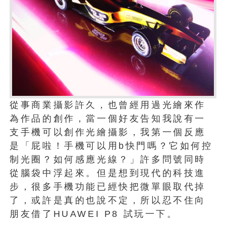
從事商業攝影許久，也曾經用過光繪來作
為作品的創作，當一個好友告知我說有一
支手機可以創作光繪攝影，我第一個反應
是「屁啦！手機可以用b快門嗎？它如何控
制光圈？如何感應光線？」許多問號同時
從腦袋中浮起來。但是想到現代的科技進
步，很多手機功能已經快把微單眼取代掉
了，或許是真的也說不定，所以忍不住向
朋友借了HUAWEI P8 試玩一下。