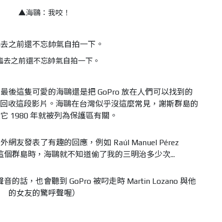
▲
海鷗：我咬！
臨去之前還不忘帥氣自拍一下。
後這隻可愛的海鷗還是把 GoPro 放在人們可以找到的
ano 得以回收這段影片。海鷗在台灣似乎沒這麼常見，謝斯群島的
 1980 年就被列為保護區有關。
發表了有趣的回應，例如 Raúl Manuel Pérez
天去這個群島時，海鷗就不知道偷了我的三明治多少次...
，也會聽到 GoPro 被叼走時 Martin Lozano 與他
的女友的驚呼聲喔）