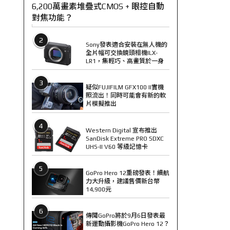
6,200萬畫素堆疊式CMOS + 眼控自動
對焦功能？
2
Sony發表適合安裝在無人機的
全片幅可交換鏡頭相機ILX-
LR1，集輕巧、高畫質於一身
3
疑似FUJIFILM GFX100 II實機
照流出！同時可能會有新的軟
片模擬推出
4
Western Digital 宣布推出
SanDisk Extreme PRO SDXC
UHS-II V60 等級記憶卡
5
GoPro Hero 12重磅發表！續航
力大升級，建議售價新台幣
14,900元
6
傳聞GoPro將於9月6日發表最
新運動攝影機GoPro Hero 12？