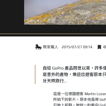
敗家魔人
2015/07/27 09:14
自從 GoPro 產品問世以來，許
是意外的產物，像這位遊客原本只是
牙天際旅行...
這是一位德國遊客 Martin Loz
所拍下的影片，原本他是將 Go
引牠上前時，牠就一秒衝向 GoP