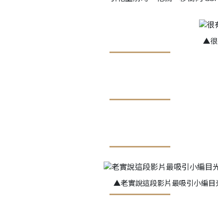
▲
很
▲
老實說這段影片最吸引小編目光