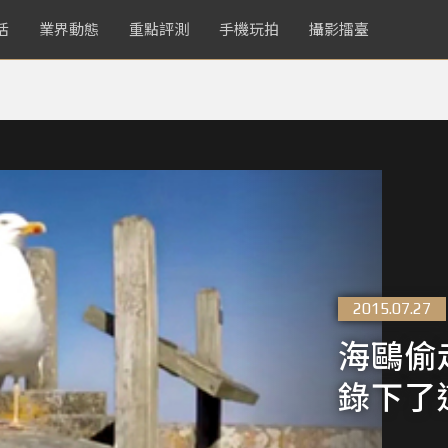
活
業界動態
重點評測
手機玩拍
攝影擂臺
2015.07.27
海鷗偷走
錄下了