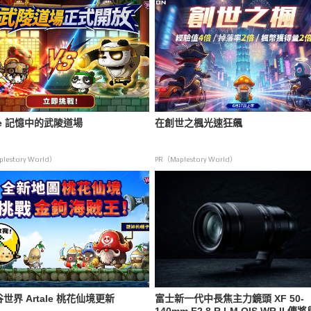
ale 記憶中的武陵道場
在創世之楓光速狂飆
lestory World）
PR（Maplestory World）
世界 Artale 桃花仙境更新
富士新一代中長焦主力鏡頭 XF 50-