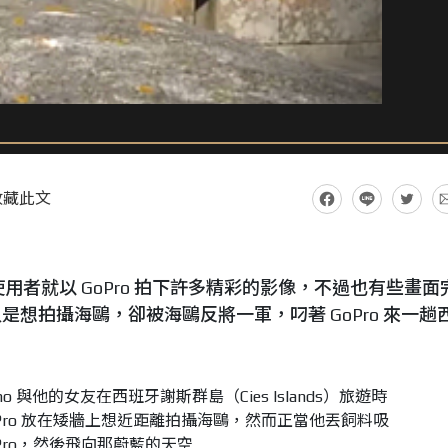
收藏此文
多使用者就以 GoPro 拍下許多精彩的影像，不過也有些畫面
想拍攝海鷗，卻被海鷗反將一軍，叼著 GoPro 來一趟
ano 與他的女友在西班牙謝斯群島（Cies Islands）旅遊時
Pro 放在矮牆上想近距離拍攝海鷗，然而正當他丟飼料吸
ro，然後飛向那蔚藍的天空...