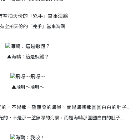
有空拍天份的
「兇手」當事海鷗
▲
海鷗：這是蝦毀？
▲
飛呀～飛呀～
的，不是那一望無際的海景，而是海鷗那圓圓白白的肚子...