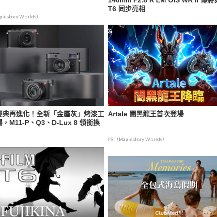
140mm F2.8 R LM OIS WR II 傳將
T6 同步亮相
lestory Worlds）
經典再進化！全新「金屬灰」烤漆工
Artale 闇黑龍王首次登場
，M11-P、Q3、D-Lux 8 領銜換
PR（Maplestory Worlds）