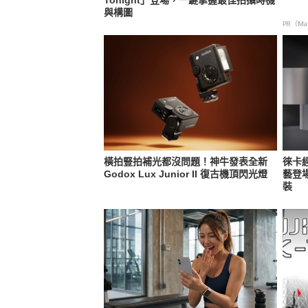
Tonight」登場，一鍵掌握最佳拍攝時機
與構圖
PR（Map
橫拍豎拍補光都沒問題！神牛發表全新
徠卡
Godox Lux Junior II 復古機頂閃光燈
藝登場
裝