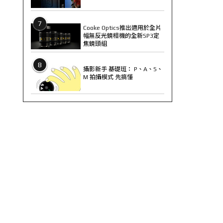
7
Cooke Optics推出適用於全片
幅無反光鏡相機的全新SP3定
焦鏡頭組
8
攝影新手 基礎班： P、A、S、
M 拍攝模式 先搞懂