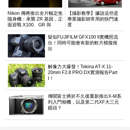
Nikon 傳將推出全片幅定焦
【攝影教學】據說這些是
隨身機：承襲 ZR 基因，正
專業攝影師常用的快門速
面迎戰 X100、GR 與
度
RX1R 系列
疑似FUJIFILM GFX100 II實機照流
出！同時可能會有新的軟片模擬推
出
解像力大爆發！Tokina AT-X 11-
20mm F2.8 PRO DX實測報告Part
Ⅰ！
傳聞富士將於不久後重新推出X-M系
列入門相機，以及第二代XF大三元
鏡頭？