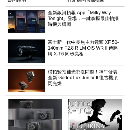
級的理由
行相機的選購指南
全新銀河預報 App「Milky Way
Tonight」登場，一鍵掌握最佳拍攝
時機與構圖
富士新一代中長焦主力鏡頭 XF 50-
140mm F2.8 R LM OIS WR II 傳將
與 X-T6 同步亮相
橫拍豎拍補光都沒問題！神牛發表
全新 Godox Lux Junior II 復古機頂
閃光燈