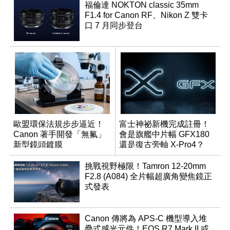
福倫達 NOKTON classic 35mm
F1.4 for Canon RF、Nikon Z 雙卡
口 7 月同步登台
歐盟環保法規步步逼近！
富士神祕新機完成註冊！
Canon 著手開發「無氟」
會是旗艦中片幅 GFX180
新型鏡頭鍍膜
還是復古旁軸 X-Pro4？
挑戰視野極限！Tamron 12-20mm
F2.8 (A084) 全片幅超廣角變焦鏡正
式發表
Canon 傳將為 APS-C 機型導入堆
疊式感光元件！EOS R7 Mark II 或