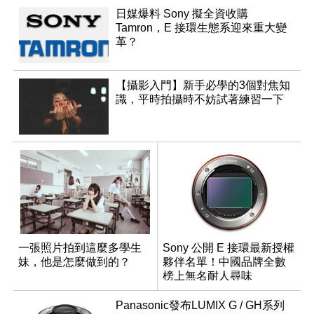
日媒爆料 Sony 擬全資收購
Tamron，E 接環生態系迎來重大變
革？
【攝影入門】新手必學的3個對焦知
識，平時拍攝時不妨試著練習一下
一張照片拍到這麼多學生
Sony 公開 E 接環最新授權
妹，他是怎麼做到的？
夥伴名單！中國品牌全數
榜上無名耐人尋味
Panasonic發布LUMIX G / GH系列