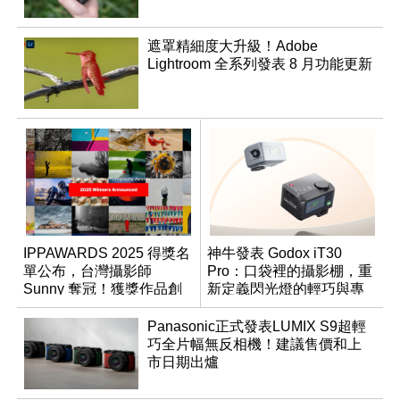
遮罩精細度大升級！Adobe
Lightroom 全系列發表 8 月功能更新
IPPAWARDS 2025 得獎名
神牛發表 Godox iT30
單公布，台灣攝影師
Pro：口袋裡的攝影棚，重
Sunny 奪冠！獲獎作品創
新定義閃光燈的輕巧與專
作心法大公開
業
Panasonic正式發表LUMIX S9超輕
巧全片幅無反相機！建議售價和上
市日期出爐