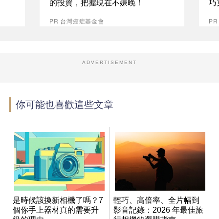
的投資，把握現在不嫌晚！
巧
PR 台灣癌症基金會
P
ADVERTISEMENT
你可能也喜歡這些文章
是時候該換新相機了嗎？7
輕巧、高倍率、全片幅到
個你手上器材真的需要升
影音記錄：2026 年最佳旅