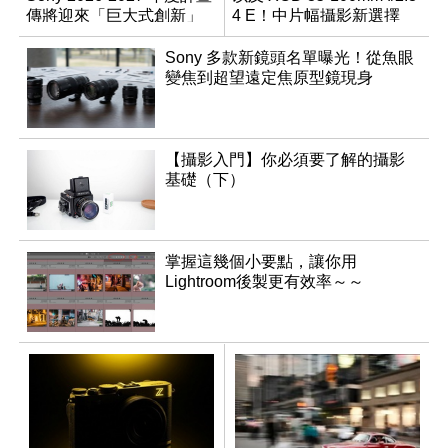
傳將迎來「巨大式創新」
4 E！中片幅攝影新選擇
Sony 多款新鏡頭名單曝光！從魚眼
變焦到超望遠定焦原型鏡現身
【攝影入門】你必須要了解的攝影
基礎（下）
掌握這幾個小要點，讓你用
Lightroom後製更有效率～～