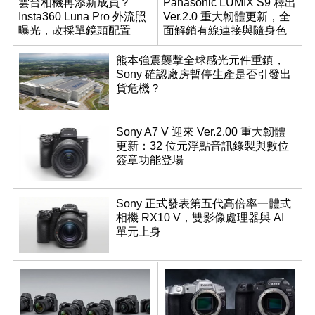
雲台相機再添新成員？
Panasonic LUMIX S9 釋出
Insta360 Luna Pro 外流照
Ver.2.0 重大韌體更新，全
曝光，改採單鏡頭配置
面解鎖有線連接與隨身色
調編輯
熊本強震襲擊全球感光元件重鎮，
Sony 確認廠房暫停生產是否引發出
貨危機？
Sony A7 V 迎來 Ver.2.00 重大韌體
更新：32 位元浮點音訊錄製與數位
簽章功能登場
Sony 正式發表第五代高倍率一體式
相機 RX10 V，雙影像處理器與 AI
單元上身