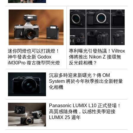
迷你閃燈也可以打跳燈！
專利曝光引發熱議！Viltrox
神牛發表全新 Godox
傳將推出 Nikon Z 接環無
iM30Pro 復古微型閃光燈
反光鏡相機？
沉寂多時迎來新曙光？傳 OM
System 將於今年秋季推出全新輕量
化相機
Panasonic LUMIX L10 正式登場！
高質感隨身機，以感性美學迎接
LUMIX 25 週年