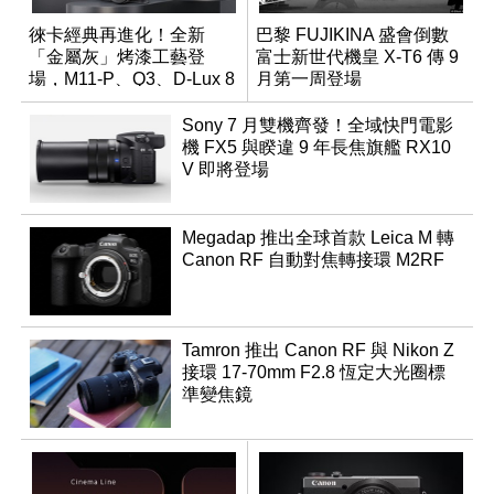
徠卡經典再進化！全新
巴黎 FUJIKINA 盛會倒數
「金屬灰」烤漆工藝登
富士新世代機皇 X-T6 傳 9
場，M11-P、Q3、D-Lux 8
月第一周登場
領銜換裝
Sony 7 月雙機齊發！全域快門電影
機 FX5 與睽違 9 年長焦旗艦 RX10
V 即將登場
Megadap 推出全球首款 Leica M 轉
Canon RF 自動對焦轉接環 M2RF
Tamron 推出 Canon RF 與 Nikon Z
接環 17-70mm F2.8 恆定大光圈標
準變焦鏡