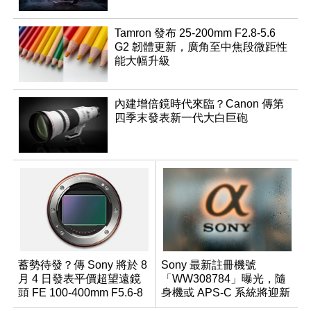
Tamron 發布 25-200mm F2.8-5.6
G2 韌體更新，廣角至中焦段微距性
能大幅升級
內建增倍鏡時代來臨？Canon 傳第
四季末發表新一代大白巨砲
蓄勢待發？傳 Sony 將於 8
Sony 最新註冊機號
月 4 日發表平價超望遠鏡
「WW308784」曝光，隨
頭 FE 100-400mm F5.6-8
身機或 APS-C 系統將迎新
成員？