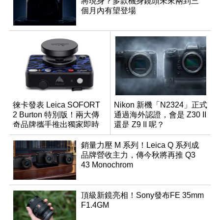
將現身？多款機身鏡頭未來兩到三
個月內有望登場
徠卡發表 Leica SOFORT
Nikon 新機「N2324」正式
2 Burton 特別版！兩大傳
通過海外認證，會是 Z30 II
奇品牌攜手推出獨家即時
還是 Z9 II 呢？
成像相機
銷量力壓 M 系列！Leica Q 系列成
品牌營收主力，傳今秋將再推 Q3
43 Monochrom
頂級新鏡亮相！Sony發布FE 35mm
F1.4GM