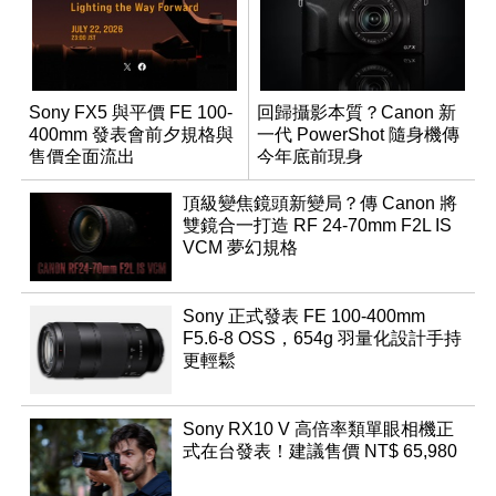
Sony FX5 與平價 FE 100-
回歸攝影本質？Canon 新
400mm 發表會前夕規格與
一代 PowerShot 隨身機傳
售價全面流出
今年底前現身
頂級變焦鏡頭新變局？傳 Canon 將
雙鏡合一打造 RF 24-70mm F2L IS
VCM 夢幻規格
Sony 正式發表 FE 100-400mm
F5.6-8 OSS，654g 羽量化設計手持
更輕鬆
Sony RX10 V 高倍率類單眼相機正
式在台發表！建議售價 NT$ 65,980