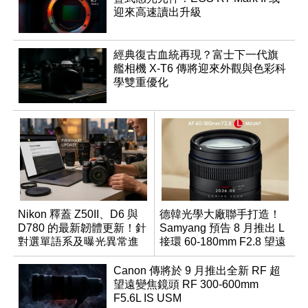
迎來高速讀出升級
經典復古血統再現？富士下一代旗
艦相機 X-T6 傳將迎來外觀與色彩科
學雙重優化
Nikon 釋蓋 Z50II、D6 與
德韓光學大廠聯手打造！
D780 的最新韌體更新！針
Samyang 預告 8 月推出 L
對選單語系及曝光異常進
接環 60-180mm F2.8 望遠
行修復
變焦鏡
Canon 傳將於 9 月推出全新 RF 超
望遠變焦鏡頭 RF 300-600mm
F5.6L IS USM