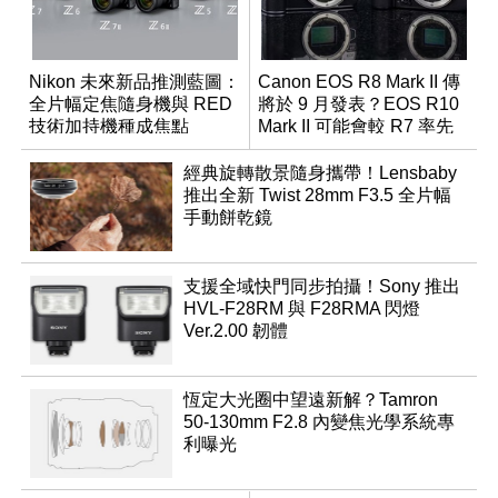
Nikon 未來新品推測藍圖：
Canon EOS R8 Mark II 傳
全片幅定焦隨身機與 RED
將於 9 月發表？EOS R10
技術加持機種成焦點
Mark II 可能會較 R7 率先
推出
經典旋轉散景隨身攜帶！Lensbaby
推出全新 Twist 28mm F3.5 全片幅
手動餅乾鏡
支援全域快門同步拍攝！Sony 推出
HVL-F28RM 與 F28RMA 閃燈
Ver.2.00 韌體
恆定大光圈中望遠新解？Tamron
50-130mm F2.8 內變焦光學系統專
利曝光