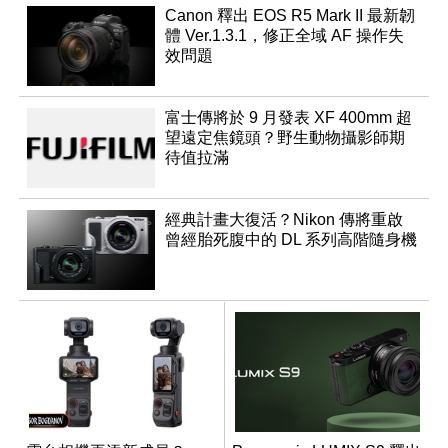
Canon 釋出 EOS R5 Mark II 最新韌
體 Ver.1.3.1，修正全域 AF 操作失
效問題
富士傳將於 9 月發表 XF 400mm 超
望遠定焦鏡頭？野生動物攝影師期
待值拉滿
經典計畫大復活？Nikon 傳將重啟
曾經胎死腹中的 DL 系列高階隨身機