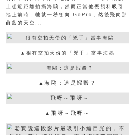
上想近距離拍攝海鷗，然而正當他丟飼料吸引
牠上前時，牠就一秒衝向 GoPro，然後飛向那
蔚藍的天空...
▲
很有空拍天份的
「兇手」當事海鷗
海鷗：這是蝦毀？
▲
飛呀～飛呀～
▲