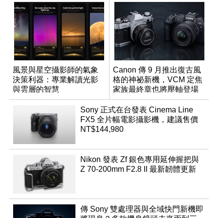
風景與星空攝影師的氣象
Canon 傳 9 月推出復古風
決策利器：專業解讀光影
格的神祕新機，VCM 定焦
與雲層的智慧
家族最終章也將壓軸登場
App「Atmos」登場
Sony 正式在台發表 Cinema Line
FX5 全片幅電影攝影機，建議售價
NT$144,980
Nikon 發表 Zf 銀色專用延伸握把與
Z 70-200mm F2.8 II 最新韌體更新
傳 Sony 雙處理器與全域快門新機即