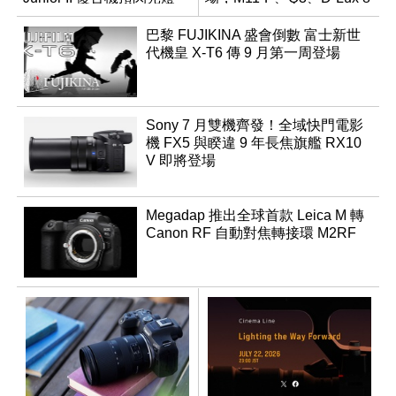
領銜換裝
巴黎 FUJIKINA 盛會倒數 富士新世
代機皇 X-T6 傳 9 月第一周登場
Sony 7 月雙機齊發！全域快門電影
機 FX5 與睽違 9 年長焦旗艦 RX10
V 即將登場
Megadap 推出全球首款 Leica M 轉
Canon RF 自動對焦轉接環 M2RF