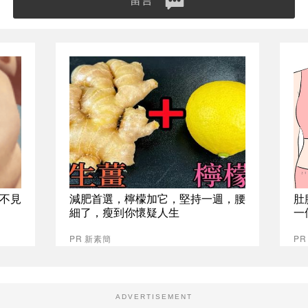
留言
不見
減肥首選，檸檬加它，堅持一週，腰
肚
細了，瘦到你懷疑人生
一
PR 新素簡
PR
ADVERTISEMENT