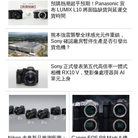
預購熱潮超乎預期！Panasonic 宣
布 LUMIX L10 將面臨缺貨與延遲交
貨時間
熊本強震襲擊全球感光元件重鎮，
Sony 確認廠房暫停生產是否引發出
貨危機？
Sony 正式發表第五代高倍率一體式
相機 RX10 V，雙影像處理器與 AI
單元上身
Nikon 未來新品推測藍圖：
Canon EOS R8 Mark II 傳