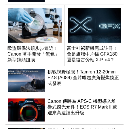
歐盟環保法規步步逼近！
富士神祕新機完成註冊！
Canon 著手開發「無氟」
會是旗艦中片幅 GFX180
新型鏡頭鍍膜
還是復古旁軸 X-Pro4？
挑戰視野極限！Tamron 12-20mm
F2.8 (A084) 全片幅超廣角變焦鏡正
式發表
Canon 傳將為 APS-C 機型導入堆
疊式感光元件！EOS R7 Mark II 或
迎來高速讀出升級