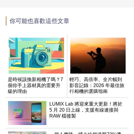
你可能也喜歡這些文章
是時候該換新相機了嗎？7
輕巧、高倍率、全片幅到
個你手上器材真的需要升
影音記錄：2026 年最佳旅
級的理由
行相機的選購指南
LUMIX Lab 將迎來重大更新！將於
5 月 20 日上線，支援有線連接與
RAW 檔後製