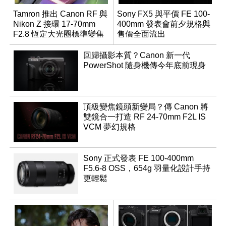
Tamron 推出 Canon RF 與
Sony FX5 與平價 FE 100-
Nikon Z 接環 17-70mm
400mm 發表會前夕規格與
F2.8 恆定大光圈標準變焦
售價全面流出
鏡
回歸攝影本質？Canon 新一代
PowerShot 隨身機傳今年底前現身
頂級變焦鏡頭新變局？傳 Canon 將
雙鏡合一打造 RF 24-70mm F2L IS
VCM 夢幻規格
Sony 正式發表 FE 100-400mm
F5.6-8 OSS，654g 羽量化設計手持
更輕鬆