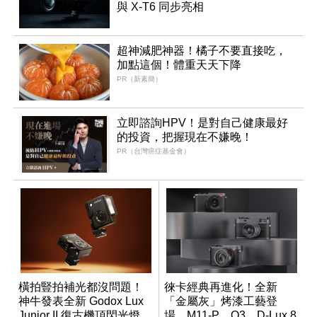
與 X-T6 同步亮相
超神減肥神器！橘子不要直接吃，
加點這個！體重天天下降
PR（新素簡）
立即諮詢HPV！是對自己健康最好
的投資，把握現在不嫌晚！
PR（台灣癌症基金會）
橫拍豎拍補光都沒問題！
徠卡經典再進化！全新
神牛發表全新 Godox Lux
「金屬灰」烤漆工藝登
Junior II 復古機頂閃光燈
場，M11-P、Q3、D-Lux 8