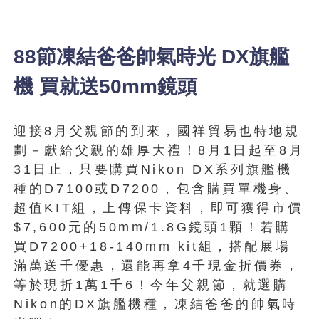
88節凍結爸爸帥氣時光 DX旗艦
機 買就送50mm鏡頭
迎接8月父親節的到來，國祥貿易也特地規
劃－獻給父親的雄厚大禮！8月1日起至8月
31日止，只要購買Nikon DX系列旗艦機
種的D7100或D7200，包含購買單機身、
超值KIT組，上傳保卡資料，即可獲得市價
$7,600元的50mm/1.8G鏡頭1顆！若購
買D7200+18-140mm kit組，搭配展場
滿萬送千優惠，還能再拿4千現金折價券，
等於現折1萬1千6！今年父親節，就選購
Nikon的DX旗艦機種，凍結爸爸的帥氣時