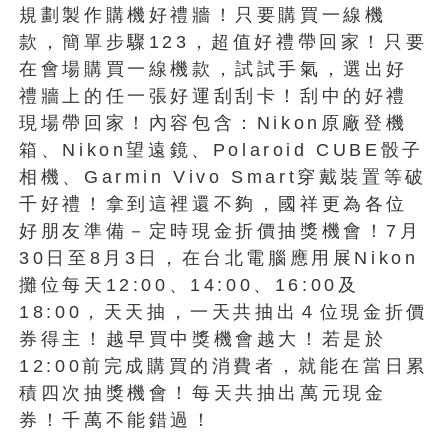
規劃製作購機好禮牆！只要購買一線機
款，簡單步驟123，超值好禮帶回家！只要
在會場購買一線機款，試試手氣，選出好
禮牆上的任一張好運刮刮卡！刮中的好禮
現場帶回家！內容包含：Nikon原廠登機
箱、Nikon望遠鏡、Polaroid CUBE骰子
相機、Garmin Vivo Smart穿戴裝置等破
千好禮！拿到這裡還不夠，國祥更為各位
好朋友準備－定時現金折價抽獎機會！7月
30日至8月3日，在台北電腦應用展Nikon
攤位每天12:00、14:00、16:00及
18:00，天天抽，一天共抽出４位現金折價
券得主！越早買中獎機會越大！若是於
12:00前完成購買的消費者，就能在當日累
積四次抽獎機會！每天共抽出萬元現金
券！千萬不能錯過！