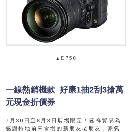
▲D750
一線熱銷機款 好康1抽2刮3搶萬
元現金折價券
7月30日至8月3日展場限定！國祥貿易為
感謝特地前來會場的新朋友老朋友，豪氣