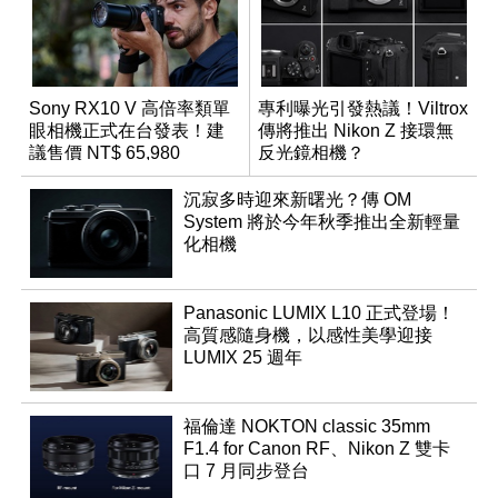
Sony RX10 V 高倍率類單
專利曝光引發熱議！Viltrox
眼相機正式在台發表！建
傳將推出 Nikon Z 接環無
議售價 NT$ 65,980
反光鏡相機？
沉寂多時迎來新曙光？傳 OM
System 將於今年秋季推出全新輕量
化相機
Panasonic LUMIX L10 正式登場！
高質感隨身機，以感性美學迎接
LUMIX 25 週年
福倫達 NOKTON classic 35mm
F1.4 for Canon RF、Nikon Z 雙卡
口 7 月同步登台