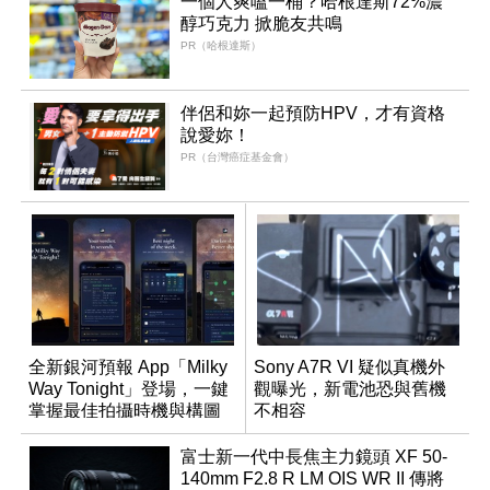
一個人爽嗑一桶？哈根達斯72%濃
醇巧克力 掀脆友共鳴
PR（哈根達斯）
伴侶和妳一起預防HPV，才有資格
說愛妳！
PR（台灣癌症基金會）
全新銀河預報 App「Milky
Sony A7R VI 疑似真機外
Way Tonight」登場，一鍵
觀曝光，新電池恐與舊機
掌握最佳拍攝時機與構圖
不相容
富士新一代中長焦主力鏡頭 XF 50-
140mm F2.8 R LM OIS WR II 傳將