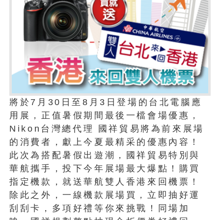
將於7月30日至8月3日登場的台北電腦應
用展，正值暑假期間最後一檔會場優惠，
Nikon台灣總代理 國祥貿易將為前來展場
的消費者，獻上今夏最精采的優惠內容！
此次為搭配暑假出遊潮，國祥貿易特別與
華航攜手，投下今年展場最大爆點！購買
指定機款，就送華航雙人香港來回機票！
除此之外，一線機款展場買，立即抽好運
刮刮卡，多項好禮等你來挑戰！同場加