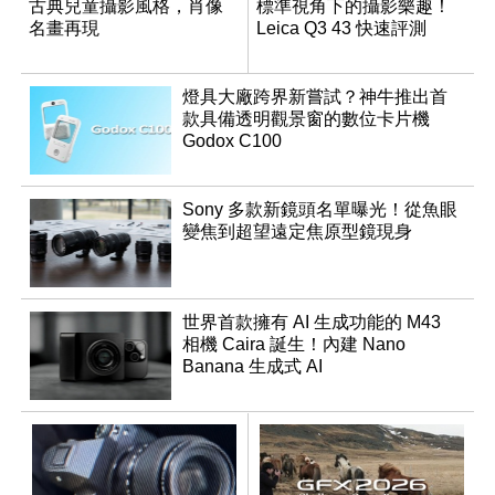
古典兒童攝影風格，肖像
標準視角下的攝影樂趣！
名畫再現
Leica Q3 43 快速評測
燈具大廠跨界新嘗試？神牛推出首
款具備透明觀景窗的數位卡片機
Godox C100
Sony 多款新鏡頭名單曝光！從魚眼
變焦到超望遠定焦原型鏡現身
世界首款擁有 AI 生成功能的 M43
相機 Caira 誕生！內建 Nano
Banana 生成式 AI