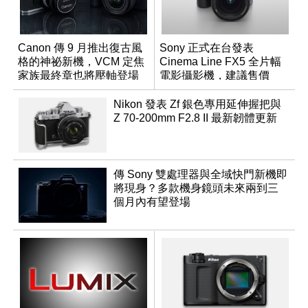
Canon 傳 9 月推出復古風
Sony 正式在台發表
格的神祕新機，VCM 定焦
Cinema Line FX5 全片幅
家族最終章也將壓軸登場
電影攝影機，建議售價
NT$144,980
Nikon 發表 Zf 銀色專用延伸握把與
Z 70-200mm F2.8 II 最新韌體更新
傳 Sony 雙處理器與全域快門新機即
將現身？多款機身鏡頭未來兩到三
個月內有望登場