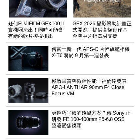
疑似FUJIFILM GFX100 II
GFX 2026 攝影贊助計畫正
實機照流出！同時可能會
式開跑！提供高額創作基
有新的軟片模擬推出
金與中片幅器材支援
傳富士新一代 APS-C 片幅旗艦相機
X-T6 將於 9 月第一週發表
極致畫質與微距性能！福倫達發表
APO-LANTHAR 90mm F4 Close
Focus VM
更輕巧平價的遠攝方案？傳 Sony 正
研發 FE 100-400mm F5-6.8 OSS
望遠變焦鏡頭