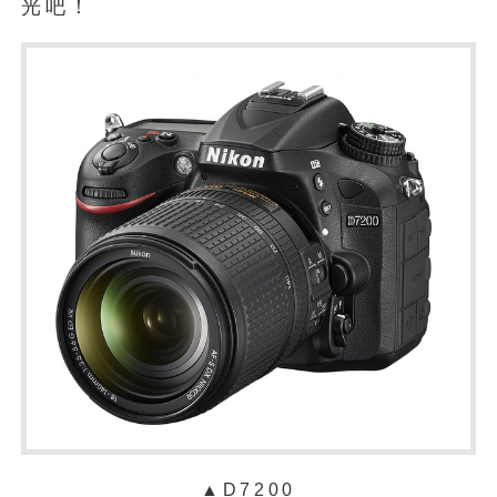
光吧！
▲D7200