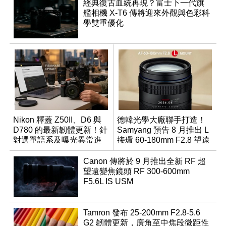
經典復古血統再現？富士下一代旗
艦相機 X-T6 傳將迎來外觀與色彩科
學雙重優化
Nikon 釋蓋 Z50II、D6 與
德韓光學大廠聯手打造！
D780 的最新韌體更新！針
Samyang 預告 8 月推出 L
對選單語系及曝光異常進
接環 60-180mm F2.8 望遠
行修復
變焦鏡
Canon 傳將於 9 月推出全新 RF 超
望遠變焦鏡頭 RF 300-600mm
F5.6L IS USM
Tamron 發布 25-200mm F2.8-5.6
G2 韌體更新，廣角至中焦段微距性