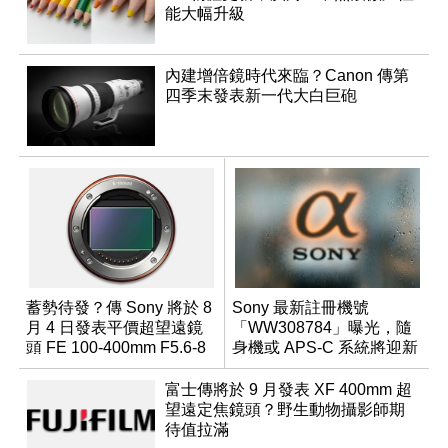
能大幅升級
內建增倍鏡時代來臨？Canon 傳第
四季末發表新一代大白巨砲
蓄勢待發？傳 Sony 將於 8
Sony 最新註冊機號
月 4 日發表平價超望遠鏡
「WW308784」曝光，隨
頭 FE 100-400mm F5.6-8
身機或 APS-C 系統將迎新
成員？
富士傳將於 9 月發表 XF 400mm 超
望遠定焦鏡頭？野生動物攝影師期
待值拉滿