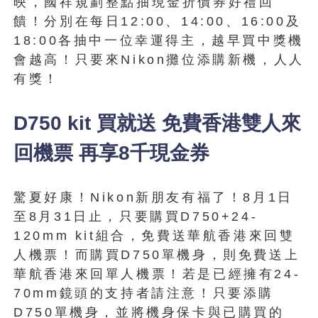
映，國祥規劃整點抽現金折價券好禮回
饋！分別在每日12:00、14:00、16:00及
18:00各抽中一位幸運得主，越早買中獎機
會越高！只要來Nikon攤位添購新機，人人
有獎！
D750 kit 買就送 免費香港雙人來
回機票 再享8千現金券
驚夏好康！Nikon新朋友有福了！8月1日
至8月31日止，只要購買D750+24-
120mm kit組合，免費送華航香港來回雙
人機票！而購買D750單機身，則免費送上
華航香港來回單人機票！若是已經擁有24-
70mm鏡頭的支持者請注意！只要添購
D750單機身，並將機身保卡與已購買的