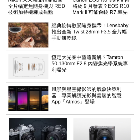
全片幅定焦隨身機與 RED
將於 9 月發表？EOS R10
技術加持機種成焦點
Mark II 可能會較 R7 率先
推出
經典旋轉散景隨身攜帶！Lensbaby
推出全新 Twist 28mm F3.5 全片幅
手動餅乾鏡
恆定大光圈中望遠新解？Tamron
50-130mm F2.8 內變焦光學系統專
利曝光
風景與星空攝影師的氣象決策利
器：專業解讀光影與雲層的智慧
App「Atmos」登場