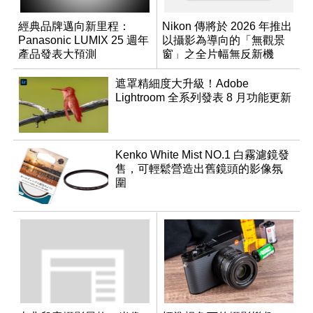
經典品牌邁向新里程：
Nikon 傳將於 2026 年推出
Panasonic LUMIX 25 週年
以攝影為導向的「無觀景
產品發表大預測
窗」之全片幅無反新機
遮罩精細度大升級！Adobe
Lightroom 全系列發表 8 月功能更新
Kenko White Mist NO.1 白霧濾鏡發
售，可輕鬆營造出舊鏡頭的影像氛
圍