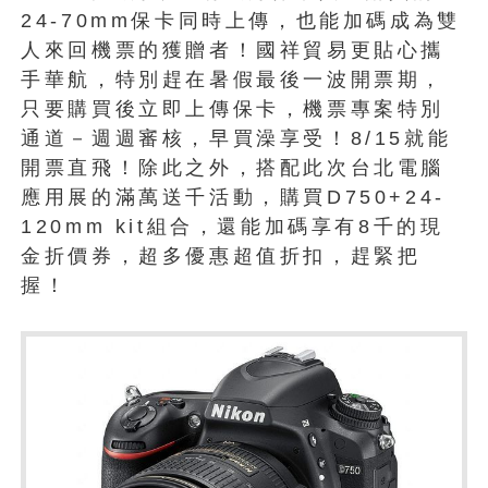
24-70mm保卡同時上傳，也能加碼成為雙
人來回機票的獲贈者！國祥貿易更貼心攜
手華航，特別趕在暑假最後一波開票期，
只要購買後立即上傳保卡，機票專案特別
通道－週週審核，早買澡享受！8/15就能
開票直飛！除此之外，搭配此次台北電腦
應用展的滿萬送千活動，購買D750+24-
120mm kit組合，還能加碼享有8千的現
金折價券，超多優惠超值折扣，趕緊把
握！