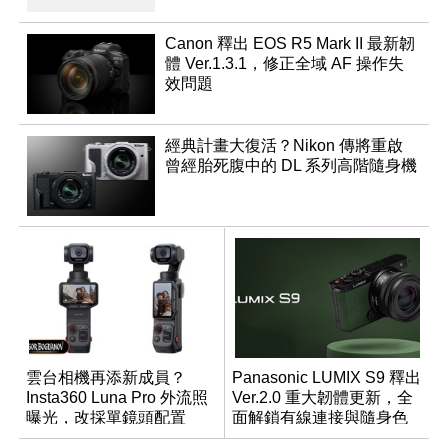
Canon 釋出 EOS R5 Mark II 最新韌
體 Ver.1.3.1，修正全域 AF 操作失
效問題
經典計畫大復活？Nikon 傳將重啟
曾經胎死腹中的 DL 系列高階隨身機
雲台相機再添新成員？
Panasonic LUMIX S9 釋出
Insta360 Luna Pro 外流照
Ver.2.0 重大韌體更新，全
曝光，改採單鏡頭配置
面解鎖有線連接與隨身色
調編輯