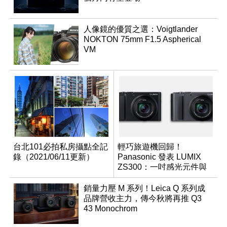
人像鏡的優質之選：Voigtlander
NOKTON 75mm F1.5 Aspherical
VM
台北101必拍私房攝點全記
輕巧旅遊機回歸！
錄（2021/06/11更新）
Panasonic 發表 LUMIX
ZS300：一吋感光元件與
15 倍光學變焦
銷量力壓 M 系列！Leica Q 系列成
品牌營收主力，傳今秋將再推 Q3
43 Monochrom