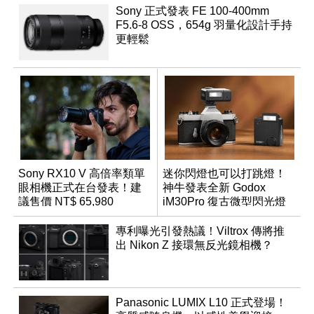
Sony 正式發表 FE 100-400mm
F5.6-8 OSS，654g 羽量化設計手持
更輕鬆
Sony RX10 V 高倍率類單
迷你閃燈也可以打跳燈！
眼相機正式在台發表！建
神牛發表全新 Godox
議售價 NT$ 65,980
iM30Pro 復古微型閃光燈
專利曝光引發熱議！Viltrox 傳將推
出 Nikon Z 接環無反光鏡相機？
Panasonic LUMIX L10 正式登場！