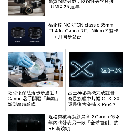
高質感隨身機，以感性美學迎接
LUMIX 25 週年
福倫達 NOKTON classic 35mm
F1.4 for Canon RF、Nikon Z 雙卡
口 7 月同步登台
歐盟環保法規步步逼近！
富士神祕新機完成註冊！
Canon 著手開發「無氟」
會是旗艦中片幅 GFX180
新型鏡頭鍍膜
還是復古旁軸 X-Pro4？
規格突破再寫新篇章？Canon 傳今
年內將發表另一款「全球首創」的
RF 新鏡頭