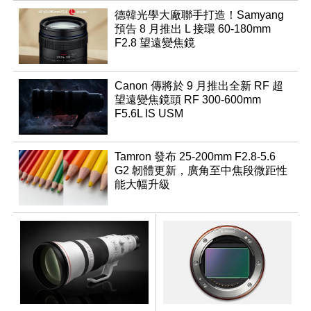
德韓光學大廠聯手打造！Samyang
預告 8 月推出 L 接環 60-180mm
F2.8 望遠變焦鏡
Canon 傳將於 9 月推出全新 RF 超
望遠變焦鏡頭 RF 300-600mm
F5.6L IS USM
Tamron 發布 25-200mm F2.8-5.6
G2 韌體更新，廣角至中焦段微距性
能大幅升級