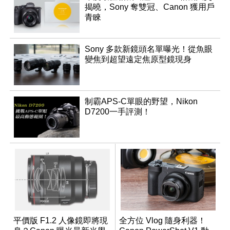
揭曉，Sony 奪雙冠、Canon 獲用戶
青睞
Sony 多款新鏡頭名單曝光！從魚眼
變焦到超望遠定焦原型鏡現身
制霸APS-C單眼的野望，Nikon
D7200一手評測！
平價版 F1.2 人像鏡即將現
全方位 Vlog 隨身利器！