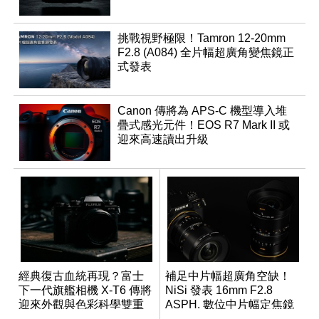
挑戰視野極限！Tamron 12-20mm
F2.8 (A084) 全片幅超廣角變焦鏡正
式發表
Canon 傳將為 APS-C 機型導入堆
疊式感光元件！EOS R7 Mark II 或
迎來高速讀出升級
經典復古血統再現？富士
補足中片幅超廣角空缺！
下一代旗艦相機 X-T6 傳將
NiSi 發表 16mm F2.8
迎來外觀與色彩科學雙重
ASPH. 數位中片幅定焦鏡
優化