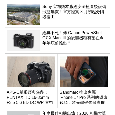
Sony 宣布熊本廠經安全檢查後設備
狀態無虞！官方證實 8 月初起分階
段復工
經典不死！傳 Canon PowerShot
G7 X Mark III 的後繼機種有望在今
年年底前推出？
APS-C單眼經典焦段：
Sandmarc 推出專屬
PENTAX HD 16-85mm
iPhone 17 Pro 系列的望遠
F3.5-5.6 ED DC WR 實拍
鏡頭，將光學變焦最高推
體驗
升至 16 倍
年度最佳相機出爐！2026 相機大獎