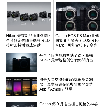
Nikon 未來新品推測藍圖：
Canon EOS R8 Mark II 傳
全片幅定焦隨身機與 RED
將於 9 月發表？EOS R10
技術加持機種成焦點
Mark II 可能會較 R7 率先
推出
補齊全幅產品線空缺？徠卡新機
SL3-P 最新規格與售價傳聞流出
風景與星空攝影師的氣象決策利
器：專業解讀光影與雲層的智慧
App「Atmos」登場
Canon 傳 9 月推出復古風格的神祕