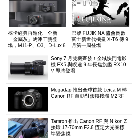
徠卡經典再進化！全新
巴黎 FUJIKINA 盛會倒數
「金屬灰」烤漆工藝登
富士新世代機皇 X-T6 傳 9
場，M11-P、Q3、D-Lux 8
月第一周登場
領銜換裝
Sony 7 月雙機齊發！全域快門電影
機 FX5 與睽違 9 年長焦旗艦 RX10
V 即將登場
Megadap 推出全球首款 Leica M 轉
Canon RF 自動對焦轉接環 M2RF
Tamron 推出 Canon RF 與 Nikon Z
接環 17-70mm F2.8 恆定大光圈標
準變焦鏡