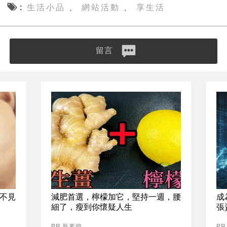
生活小品
網站活動
享生活
、
、
留言
不見
減肥首選，檸檬加它，堅持一週，腰
成
細了，瘦到你懷疑人生
張
PR 新素簡
P