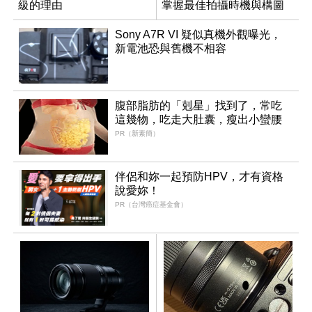
級的理由
掌握最佳拍攝時機與構圖
Sony A7R VI 疑似真機外觀曝光，
新電池恐與舊機不相容
腹部脂肪的「剋星」找到了，常吃
這幾物，吃走大肚囊，瘦出小蠻腰
PR（新素簡）
伴侶和妳一起預防HPV，才有資格
說愛妳！
PR（台灣癌症基金會）