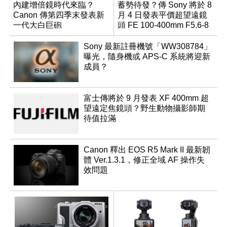
內建增倍鏡時代來臨？
蓄勢待發？傳 Sony 將於 8
Canon 傳第四季末發表新
月 4 日發表平價超望遠鏡
一代大白巨砲
頭 FE 100-400mm F5.6-8
Sony 最新註冊機號「WW308784」
曝光，隨身機或 APS-C 系統將迎新
成員？
富士傳將於 9 月發表 XF 400mm 超
望遠定焦鏡頭？野生動物攝影師期
待值拉滿
Canon 釋出 EOS R5 Mark II 最新韌
體 Ver.1.3.1，修正全域 AF 操作失
效問題