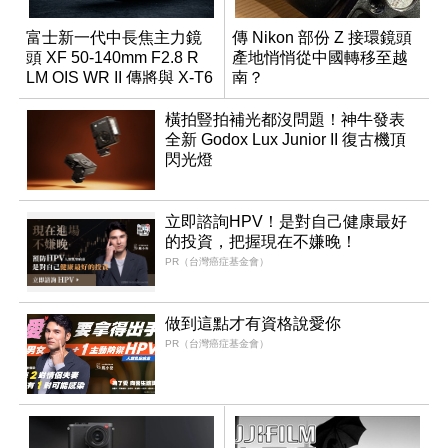
富士新一代中長焦主力鏡
傳 Nikon 部份 Z 接環鏡頭
頭 XF 50-140mm F2.8 R
產地悄悄從中國轉移至越
LM OIS WR II 傳將與 X-T6
南？
同步亮相
橫拍豎拍補光都沒問題！神牛發表
全新 Godox Lux Junior II 復古機頂
閃光燈
立即諮詢HPV！是對自己健康最好
的投資，把握現在不嫌晚！
PR（台灣癌症基金會）
做到這點才有資格說愛你
PR（台灣癌症基金會）