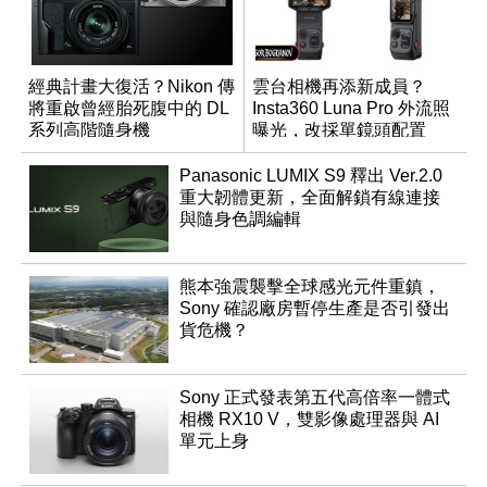
經典計畫大復活？Nikon 傳
雲台相機再添新成員？
將重啟曾經胎死腹中的 DL
Insta360 Luna Pro 外流照
系列高階隨身機
曝光，改採單鏡頭配置
Panasonic LUMIX S9 釋出 Ver.2.0
重大韌體更新，全面解鎖有線連接
與隨身色調編輯
熊本強震襲擊全球感光元件重鎮，
Sony 確認廠房暫停生產是否引發出
貨危機？
Sony 正式發表第五代高倍率一體式
相機 RX10 V，雙影像處理器與 AI
單元上身