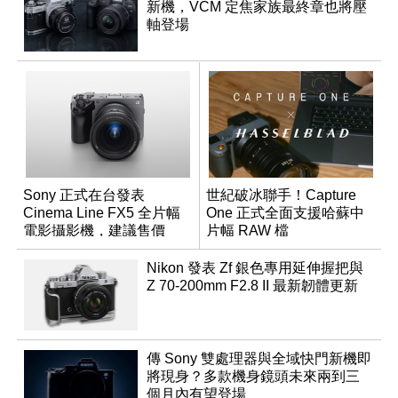
新機，VCM 定焦家族最終章也將壓
軸登場
Sony 正式在台發表
世紀破冰聯手！Capture
Cinema Line FX5 全片幅
One 正式全面支援哈蘇中
電影攝影機，建議售價
片幅 RAW 檔
NT$144,980
Nikon 發表 Zf 銀色專用延伸握把與
Z 70-200mm F2.8 II 最新韌體更新
傳 Sony 雙處理器與全域快門新機即
將現身？多款機身鏡頭未來兩到三
個月內有望登場