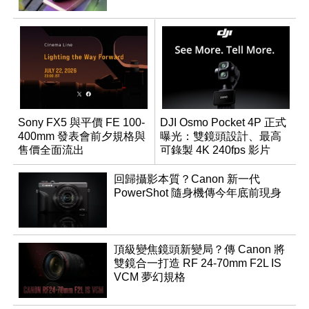
Sony FX5 與平價 FE 100-
DJI Osmo Pocket 4P 正式
400mm 發表會前夕規格與
曝光：雙鏡頭設計、最高
售價全面流出
可錄製 4K 240fps 影片
回歸攝影本質？Canon 新一代
PowerShot 隨身機傳今年底前現身
頂級變焦鏡頭新變局？傳 Canon 將
雙鏡合一打造 RF 24-70mm F2L IS
VCM 夢幻規格