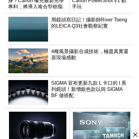
身？Canon 曝光最新光學
Canon PowerShot V1 動
專利，將導入複合型樹脂
手玩
非球面鏡片
用鏡頭寫日記！攝影師River Tseng
的LEICA Q3社會觀察紀實
4種風景攝影合成技術，極盡真實還
原現場感動
SIGMA 宣布更新九款 L 卡口的 I 系
列鏡頭！新增銀色款以與 SIGMA
BF 做搭配