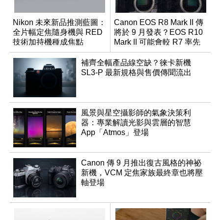
Nikon 未來新品推測藍圖：
Canon EOS R8 Mark II 傳
全片幅定焦隨身機與 RED
將於 9 月發表？EOS R10
技術加持機種成焦點
Mark II 可能會較 R7 率先
推出
補齊全幅產品線空缺？徠卡新機
SL3-P 最新規格與售價傳聞流出
風景與星空攝影師的氣象決策利
器：專業解讀光影與雲層的智慧
App「Atmos」登場
Canon 傳 9 月推出復古風格的神祕
新機，VCM 定焦家族最終章也將壓
軸登場