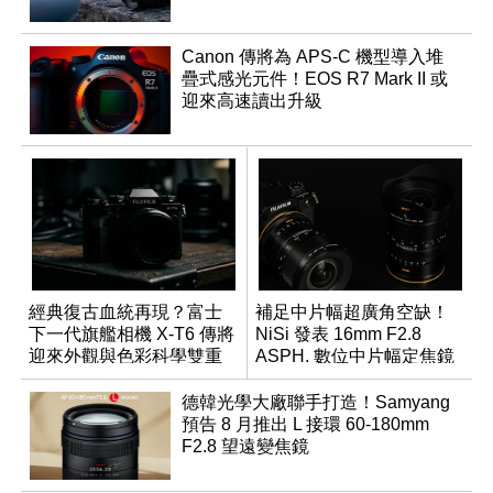
Canon 傳將為 APS-C 機型導入堆
疊式感光元件！EOS R7 Mark II 或
迎來高速讀出升級
經典復古血統再現？富士
補足中片幅超廣角空缺！
下一代旗艦相機 X-T6 傳將
NiSi 發表 16mm F2.8
迎來外觀與色彩科學雙重
ASPH. 數位中片幅定焦鏡
優化
德韓光學大廠聯手打造！Samyang
預告 8 月推出 L 接環 60-180mm
F2.8 望遠變焦鏡