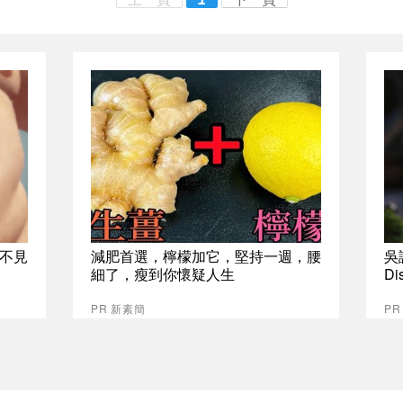
不見
減肥首選，檸檬加它，堅持一週，腰
吳
細了，瘦到你懷疑人生
Di
PR 新素簡
PR