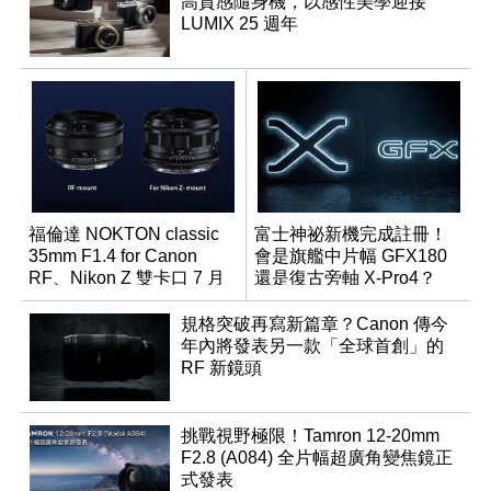
高質感隨身機，以感性美學迎接
LUMIX 25 週年
福倫達 NOKTON classic
富士神祕新機完成註冊！
35mm F1.4 for Canon
會是旗艦中片幅 GFX180
RF、Nikon Z 雙卡口 7 月
還是復古旁軸 X-Pro4？
同步登台
規格突破再寫新篇章？Canon 傳今
年內將發表另一款「全球首創」的
RF 新鏡頭
挑戰視野極限！Tamron 12-20mm
F2.8 (A084) 全片幅超廣角變焦鏡正
式發表