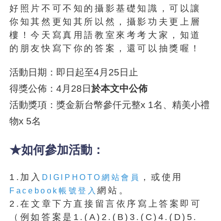
好照片不可不知的攝影基礎知識，可以讓
你知其然更知其所以然，攝影功夫更上層
樓！今天寫真用語教室來考考大家，知道
的朋友快寫下你的答案，還可以抽獎喔！
活動日期：即日起至4月25日止
得獎公佈：4月28日
於本文中公佈
活動獎項：獎金新台幣參仟元整x 1名、精美小禮
物x 5名
★如何參加活動：
1.加入
，或使用
DIGIPHOTO網站會員
網站。
Facebook帳號登入
2.在文章下方直接留言依序寫上答案即可
（例如答案是1.(A)2.(B)3.(C)4.(D)5.