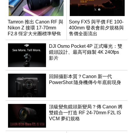
Tamron 推出 Canon RF 與
Sony FX5 與平價 FE 100-
Nikon Z 接環 17-70mm
400mm 發表會前夕規格與
F2.8 恆定大光圈標準變焦
售價全面流出
鏡
DJI Osmo Pocket 4P 正式曝光：雙
鏡頭設計、最高可錄製 4K 240fps
影片
回歸攝影本質？Canon 新一代
PowerShot 隨身機傳今年底前現身
頂級變焦鏡頭新變局？傳 Canon 將
雙鏡合一打造 RF 24-70mm F2L IS
VCM 夢幻規格