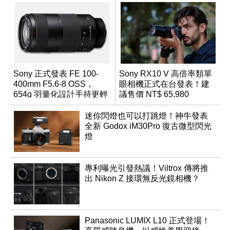
Sony 正式發表 FE 100-
Sony RX10 V 高倍率類單
400mm F5.6-8 OSS，
眼相機正式在台發表！建
654g 羽量化設計手持更輕
議售價 NT$ 65,980
鬆
迷你閃燈也可以打跳燈！神牛發表
全新 Godox iM30Pro 復古微型閃光
燈
專利曝光引發熱議！Viltrox 傳將推
出 Nikon Z 接環無反光鏡相機？
Panasonic LUMIX L10 正式登場！