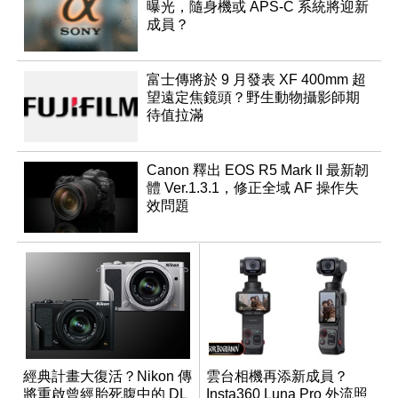
曝光，隨身機或 APS-C 系統將迎新
成員？
富士傳將於 9 月發表 XF 400mm 超
望遠定焦鏡頭？野生動物攝影師期
待值拉滿
Canon 釋出 EOS R5 Mark II 最新韌
體 Ver.1.3.1，修正全域 AF 操作失
效問題
經典計畫大復活？Nikon 傳
雲台相機再添新成員？
將重啟曾經胎死腹中的 DL
Insta360 Luna Pro 外流照