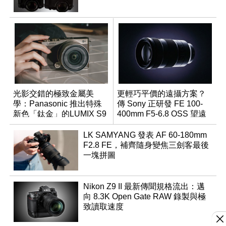
光影交錯的極致金屬美
更輕巧平價的遠攝方案？
學：Panasonic 推出特殊
傳 Sony 正研發 FE 100-
新色「鈦金」的LUMIX S9
400mm F5-6.8 OSS 望遠
變焦鏡頭
LK SAMYANG 發表 AF 60-180mm
F2.8 FE，補齊隨身變焦三劍客最後
一塊拼圖
Nikon Z9 II 最新傳聞規格流出：邁
向 8.3K Open Gate RAW 錄製與極
致讀取速度