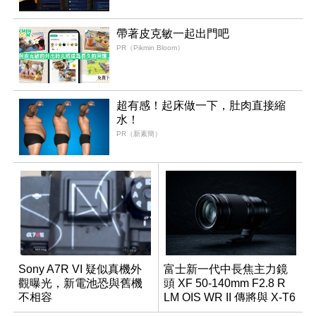
帶著皮克敏一起出門吧
PR（Pikmin Bloom）
超有感！起床做一下，肚肉直接縮
水！
PR（新素簡）
Sony A7R VI 疑似真機外
富士新一代中長焦主力鏡
觀曝光，新電池恐與舊機
頭 XF 50-140mm F2.8 R
不相容
LM OIS WR II 傳將與 X-T6
同步亮相