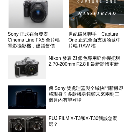
Sony 正式在台發表
世紀破冰聯手！Capture
Cinema Line FX5 全片幅
One 正式全面支援哈蘇中
電影攝影機，建議售價
片幅 RAW 檔
NT$144,980
Nikon 發表 Zf 銀色專用延伸握把與
Z 70-200mm F2.8 II 最新韌體更新
傳 Sony 雙處理器與全域快門新機即
將現身？多款機身鏡頭未來兩到三
個月內有望登場
FUJIFILM X-T3和X-T30我該怎麼
選？