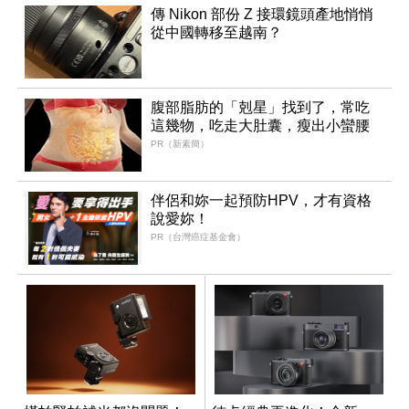
傳 Nikon 部份 Z 接環鏡頭產地悄悄
從中國轉移至越南？
腹部脂肪的「剋星」找到了，常吃
這幾物，吃走大肚囊，瘦出小蠻腰
PR（新素簡）
伴侶和妳一起預防HPV，才有資格
說愛妳！
PR（台灣癌症基金會）