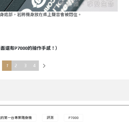
身底部，若將機身放在桌上聲音會被悶住。
面還有P7000的操作手感！）
1
2
3
4
我的第一台專業隨身機
評測
P7000