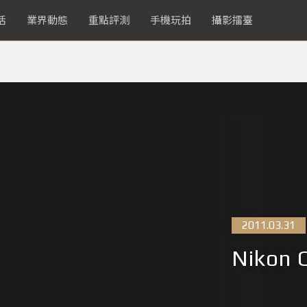
活
業界動態
重點評測
手機玩拍
攝影擂臺
2011.03.31
Nikon