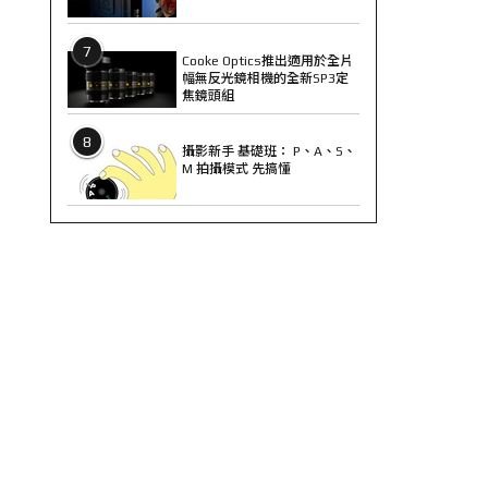
7
Cooke Optics推出適用於全片
幅無反光鏡相機的全新SP3定
焦鏡頭組
8
攝影新手 基礎班： P、A、S、
M 拍攝模式 先搞懂