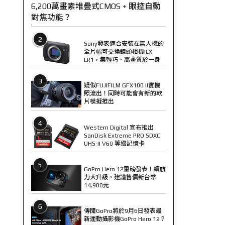
6,200萬畫素堆疊式CMOS + 眼控自動
對焦功能？
2
Sony發表適合安裝在無人機的
全片幅可交換鏡頭相機ILX-
LR1，集輕巧、高畫質於一身
3
疑似FUJIFILM GFX100 II實機
照流出！同時可能會有新的軟
片模擬推出
4
Western Digital 宣布推出
SanDisk Extreme PRO SDXC
UHS-II V60 等級記憶卡
5
GoPro Hero 12重磅發表！續航
力大升級，建議售價新台幣
14,900元
6
傳聞GoPro將於9月6日發表最
新運動攝影機GoPro Hero 12？