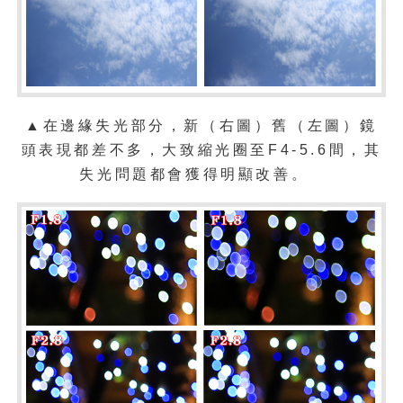
▲在邊緣失光部分，新（右圖）舊（左圖）鏡
頭表現都差不多，大致縮光圈至F4-5.6間，其
失光問題都會獲得明顯改善。