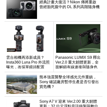
經典計畫大復活？Nikon 傳將重啟
曾經胎死腹中的 DL 系列高階隨身機
雲台相機再添新成員？
Panasonic LUMIX S9 釋出
Insta360 Luna Pro 外流照
Ver.2.0 重大韌體更新，全
曝光，改採單鏡頭配置
面解鎖有線連接與隨身色
調編輯
熊本強震襲擊全球感光元件重鎮，
Sony 確認廠房暫停生產是否引發出
貨危機？
Sony A7 V 迎來 Ver.2.00 重大韌體
更新：32 位元浮點音訊錄製與數位