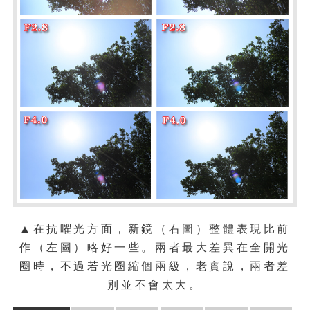
▲在抗曜光方面，新鏡（右圖）整體表現比前
作（左圖）略好一些。兩者最大差異在全開光
圈時，不過若光圈縮個兩級，老實說，兩者差
別並不會太大。