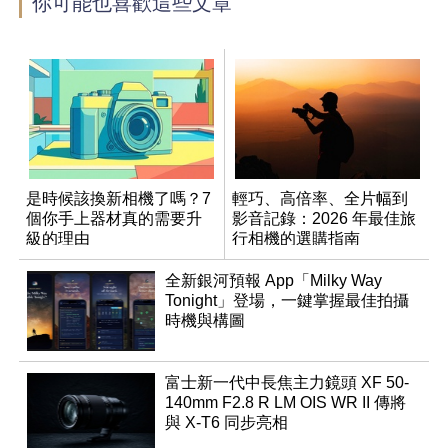
你可能也喜歡這些文章
是時候該換新相機了嗎？7
輕巧、高倍率、全片幅到
個你手上器材真的需要升
影音記錄：2026 年最佳旅
級的理由
行相機的選購指南
全新銀河預報 App「Milky Way
Tonight」登場，一鍵掌握最佳拍攝
時機與構圖
富士新一代中長焦主力鏡頭 XF 50-
140mm F2.8 R LM OIS WR II 傳將
與 X-T6 同步亮相