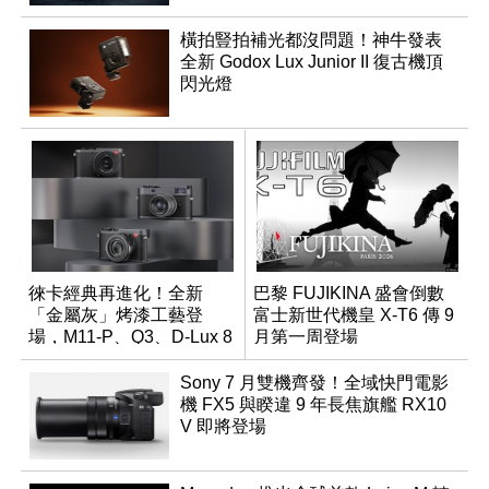
橫拍豎拍補光都沒問題！神牛發表
全新 Godox Lux Junior II 復古機頂
閃光燈
徠卡經典再進化！全新
巴黎 FUJIKINA 盛會倒數
「金屬灰」烤漆工藝登
富士新世代機皇 X-T6 傳 9
場，M11-P、Q3、D-Lux 8
月第一周登場
領銜換裝
Sony 7 月雙機齊發！全域快門電影
機 FX5 與睽違 9 年長焦旗艦 RX10
V 即將登場