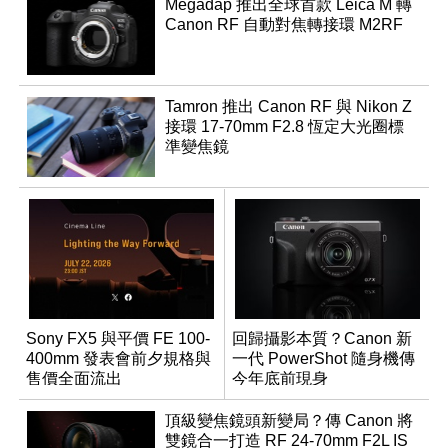
Megadap 推出全球首款 Leica M 轉
Canon RF 自動對焦轉接環 M2RF
Tamron 推出 Canon RF 與 Nikon Z
接環 17-70mm F2.8 恆定大光圈標
準變焦鏡
Sony FX5 與平價 FE 100-
回歸攝影本質？Canon 新
400mm 發表會前夕規格與
一代 PowerShot 隨身機傳
售價全面流出
今年底前現身
頂級變焦鏡頭新變局？傳 Canon 將
雙鏡合一打造 RF 24-70mm F2L IS