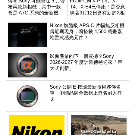
傳聞 Sony 可能會在 5 月發
FUJIFILM X-Pro3、X-
布兩款新相機，其中一款
T4、X-E4已停產！是否意
會是 A7C 系列的全新機
味著9月12日會有新的X相
種？
機發表？
Nikon 旗艦級 APS-C 片幅無反相機
傳近期現身，將搭載 4,500 萬畫素
堆疊式感光元件？
影像產業的下一個震撼？Sony
2026-2027 年度計畫傳將迎來「巨
大式創新」
Sony 公開 E 接環最新授權夥伴名
單！中國品牌全數榜上無名耐人尋
味