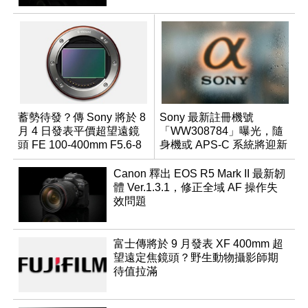
蓄勢待發？傳 Sony 將於 8
Sony 最新註冊機號
月 4 日發表平價超望遠鏡
「WW308784」曝光，隨
頭 FE 100-400mm F5.6-8
身機或 APS-C 系統將迎新
成員？
Canon 釋出 EOS R5 Mark II 最新韌
體 Ver.1.3.1，修正全域 AF 操作失
效問題
富士傳將於 9 月發表 XF 400mm 超
望遠定焦鏡頭？野生動物攝影師期
待值拉滿