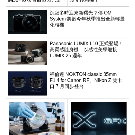
iM30Pro 復古微型閃光燈
反光鏡相機？
沉寂多時迎來新曙光？傳 OM
System 將於今年秋季推出全新輕量
化相機
Panasonic LUMIX L10 正式登場！
高質感隨身機，以感性美學迎接
LUMIX 25 週年
福倫達 NOKTON classic 35mm
F1.4 for Canon RF、Nikon Z 雙卡
口 7 月同步登台