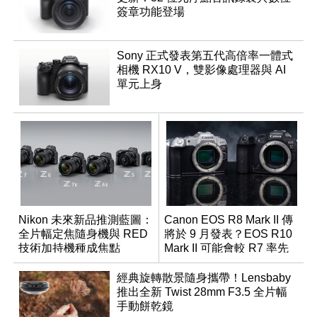
簽章功能登場
Sony 正式發表第五代高倍率一體式
相機 RX10 V，雙影像處理器與 AI
單元上身
Nikon 未來新品推測藍圖：
Canon EOS R8 Mark II 傳
全片幅定焦隨身機與 RED
將於 9 月發表？EOS R10
技術加持機種成焦點
Mark II 可能會較 R7 率先
推出
經典旋轉散景隨身攜帶！Lensbaby
推出全新 Twist 28mm F3.5 全片幅
手動餅乾鏡