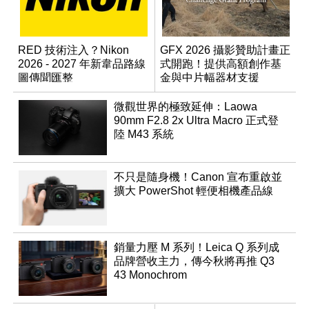
RED 技術注入？Nikon
GFX 2026 攝影贊助計畫正
2026 - 2027 年新韋品路線
式開跑！提供高額創作基
圖傳聞匯整
金與中片幅器材支援
微觀世界的極致延伸：Laowa
90mm F2.8 2x Ultra Macro 正式登
陸 M43 系統
不只是隨身機！Canon 宣布重啟並
擴大 PowerShot 輕便相機產品線
銷量力壓 M 系列！Leica Q 系列成
品牌營收主力，傳今秋將再推 Q3
43 Monochrom