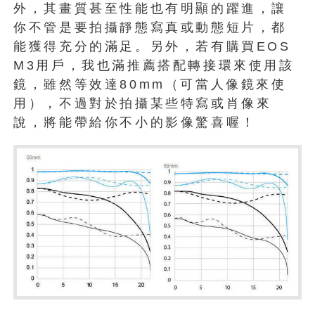
外，其畫質甚至性能也有明顯的躍進，讓
你不管是要拍攝靜態寫真或動態短片，都
能獲得充分的滿足。另外，若有購買EOS
M3用戶，我也滿推薦搭配轉接環來使用該
鏡，雖然等效達80mm（可當人像鏡來使
用），不過對於拍攝某些特寫或肖像來
說，將能帶給你不小的影像驚喜喔！