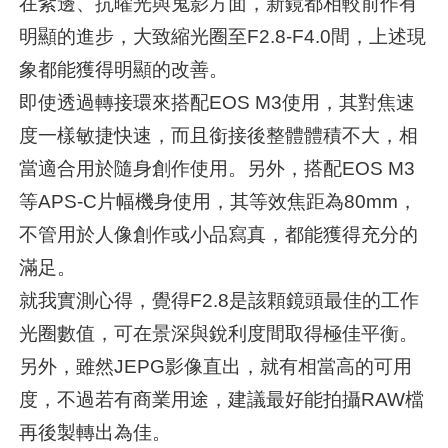
在紫邊、抗曜光與鬼影方面，新鏡都相較前作有
明顯的進步，大致縮光圈至F2.8-F4.0間，上述現
象都能獲得明顯的改善。
即使透過轉接環來搭配EOS M3使用，其對焦速
度一樣敏捷快速，而且銜接後整體體積不大，相
當適合用於隨身創作使用。另外，搭配EOS M3
等APS-C片幅機身使用，其等效焦距為80mm，
不管用於人像創作或小品寫真，都能獲得充分的
滿足。
就我實測心得，覺得F2.8是該顆鏡頭最佳的工作
光圈數值，可在景深與銳利度間取得極佳平衡。
另外，雖然JEPG影像直出，就有相當高的可用
度，不過若有商業用途，建議最好能拍攝RAW檔
再後製轉出為佳。