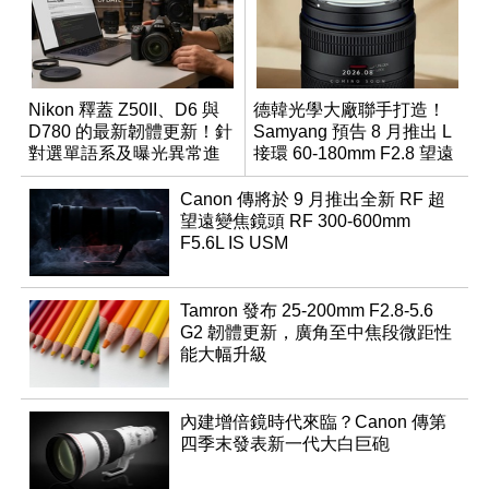
Nikon 釋蓋 Z50II、D6 與
德韓光學大廠聯手打造！
D780 的最新韌體更新！針
Samyang 預告 8 月推出 L
對選單語系及曝光異常進
接環 60-180mm F2.8 望遠
行修復
變焦鏡
Canon 傳將於 9 月推出全新 RF 超
望遠變焦鏡頭 RF 300-600mm
F5.6L IS USM
Tamron 發布 25-200mm F2.8-5.6
G2 韌體更新，廣角至中焦段微距性
能大幅升級
內建增倍鏡時代來臨？Canon 傳第
四季末發表新一代大白巨砲