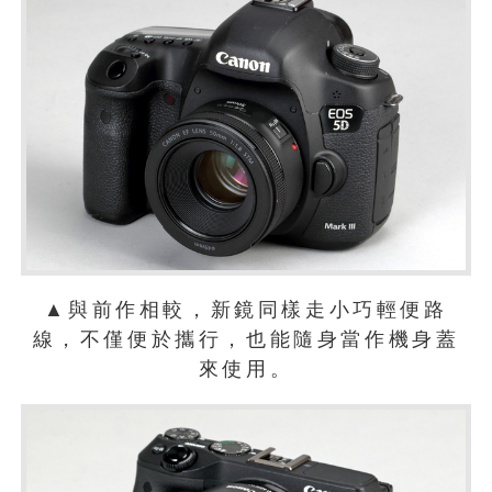
▲與前作相較，新鏡同樣走小巧輕便路
線，不僅便於攜行，也能隨身當作機身蓋
來使用。