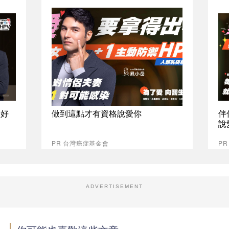
最好
做到這點才有資格說愛你
伴
說
PR 台灣癌症基金會
P
ADVERTISEMENT