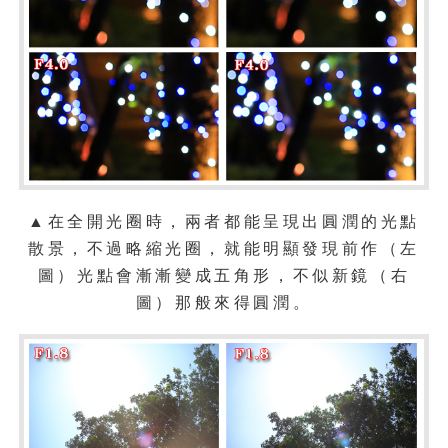
▲在全開光圈時，兩者都能呈現出圓潤的光點
散景，不過略縮光圈，就能明顯發現前作（左
圖）光點會漸漸變成五角形，不似新鏡（右
圖）那般來得圓潤。