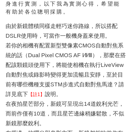
身進行實測，以下我為實測心得，希望能
有助於各位聰明採購。
由於新鏡體積同樣走輕巧迷你路線，所以搭配
DSLR使用時，可當作一般機身蓋來使用。
若你的相機有配置新型雙像素CMOS自動對焦系
統的話（Dual Pixel CMOS AF Ⅰ∕Ⅱ∕Ⅲ），那麼在搭
配該顆鏡頭使用下，將能使相機在執行LiveView
自動對焦或錄影時變得更加流暢且安靜，至於目
前有哪些機種支援STM步進式自動對焦馬達？請
詳見底下
說明。
【註1】
在夜拍星芒部分，新鏡可呈現出14道銳利光芒，
而前作僅有10道，而且星芒邊緣稍嫌鬆散，不似
新鏡那麼銳利。