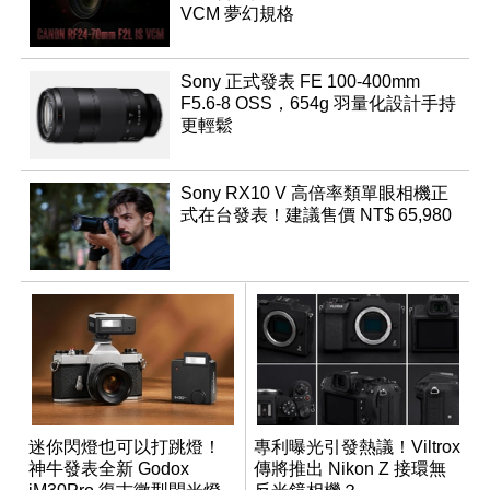
VCM 夢幻規格
Sony 正式發表 FE 100-400mm
F5.6-8 OSS，654g 羽量化設計手持
更輕鬆
Sony RX10 V 高倍率類單眼相機正
式在台發表！建議售價 NT$ 65,980
迷你閃燈也可以打跳燈！
專利曝光引發熱議！Viltrox
神牛發表全新 Godox
傳將推出 Nikon Z 接環無