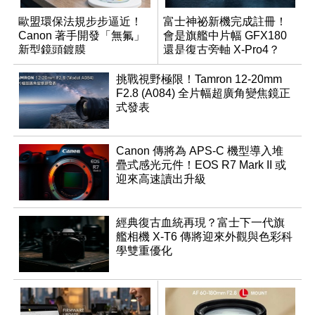
歐盟環保法規步步逼近！
富士神祕新機完成註冊！
Canon 著手開發「無氟」
會是旗艦中片幅 GFX180
新型鏡頭鍍膜
還是復古旁軸 X-Pro4？
挑戰視野極限！Tamron 12-20mm
F2.8 (A084) 全片幅超廣角變焦鏡正
式發表
Canon 傳將為 APS-C 機型導入堆
疊式感光元件！EOS R7 Mark II 或
迎來高速讀出升級
經典復古血統再現？富士下一代旗
艦相機 X-T6 傳將迎來外觀與色彩科
學雙重優化