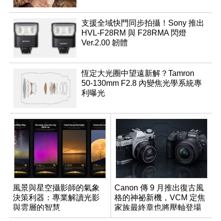
支援全域快門同步拍攝！Sony 推出
HVL-F28RM 與 F28RMA 閃燈
Ver.2.00 韌體
恆定大光圈中望遠新解？Tamron
50-130mm F2.8 內變焦光學系統專
利曝光
風景與星空攝影師的氣象
Canon 傳 9 月推出復古風
決策利器：專業解讀光影
格的神祕新機，VCM 定焦
與雲層的智慧
家族最終章也將壓軸登場
App「Atmos」登場