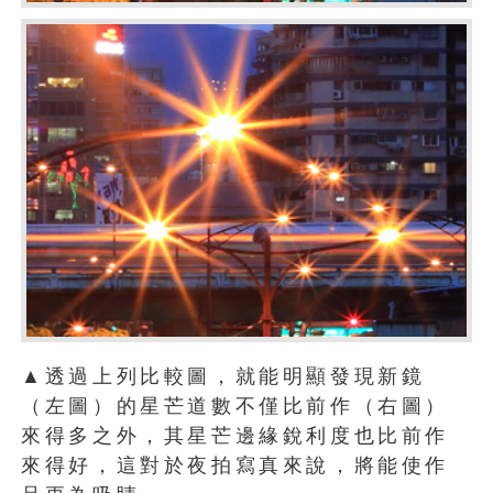
▲透過上列比較圖，就能明顯發現新鏡
（左圖）的星芒道數不僅比前作（右圖）
來得多之外，其星芒邊緣銳利度也比前作
來得好，這對於夜拍寫真來說，將能使作