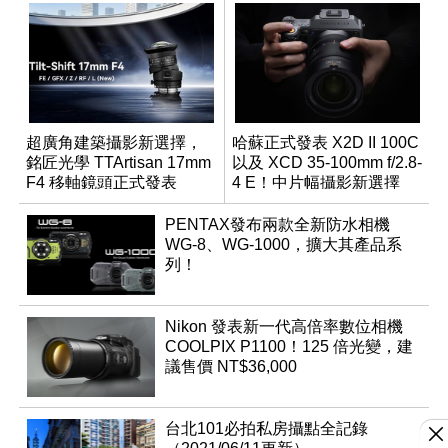
超廣角建築攝影新選擇，
哈蘇正式發表 X2D II 100C
銘匠光學 TTArtisan 17mm
以及 XCD 35-100mm f/2.8-
F4 移軸鏡頭正式發表
4 E！中片幅攝影新選擇
PENTAX發布兩款全新防水相機
WG-8、WG-1000，擴大其產品系
列！
Nikon 發表新一代高倍率數位相機
COOLPIX P1100！125 倍光變，建
議售價 NT$36,000
台北101必拍私房攝點全記錄