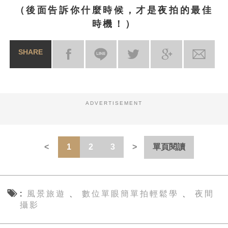
（後面告訴你什麼時候，才是夜拍的最佳
時機！）
SHARE
ADVERTISEMENT
1
2
3
單頁閱讀
風景旅遊
數位單眼簡單拍輕鬆學
夜間
、
、
攝影