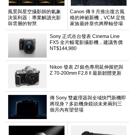
風景與星空攝影師的氣象
Canon 傳 9 月推出復古風
決策利器：專業解讀光影
格的神祕新機，VCM 定焦
與雲層的智慧
家族最終章也將壓軸登場
App「Atmos」登場
Sony 正式在台發表 Cinema Line
FX5 全片幅電影攝影機，建議售價
NT$144,980
Nikon 發表 Zf 銀色專用延伸握把與
Z 70-200mm F2.8 II 最新韌體更新
傳 Sony 雙處理器與全域快門新機即
將現身？多款機身鏡頭未來兩到三
個月內有望登場