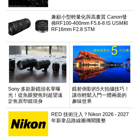
兼顧小型輕量化與高畫質 Canon發
佈RF100-400mm F5.6-8 IS USM和
RF16mm F2.8 STM
Sony 多款新鏡頭名單曝
鏡射倒影的5大拍攝技巧！
光！從魚眼變焦到超望遠
讓你輕鬆入門一體兩面的
定焦原型鏡現身
趣味世界
RED 技術注入？Nikon 2026 - 2027
年新韋品路線圖傳聞匯整