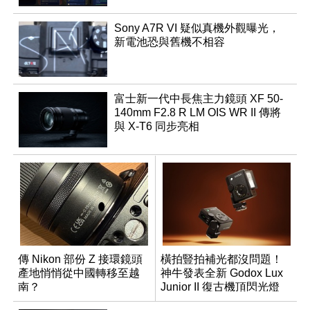
Sony A7R VI 疑似真機外觀曝光，
新電池恐與舊機不相容
富士新一代中長焦主力鏡頭 XF 50-
140mm F2.8 R LM OIS WR II 傳將
與 X-T6 同步亮相
傳 Nikon 部份 Z 接環鏡頭
橫拍豎拍補光都沒問題！
產地悄悄從中國轉移至越
神牛發表全新 Godox Lux
南？
Junior II 復古機頂閃光燈