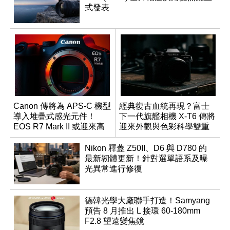
式發表
Canon 傳將為 APS-C 機型
經典復古血統再現？富士
導入堆疊式感光元件！
下一代旗艦相機 X-T6 傳將
EOS R7 Mark II 或迎來高
迎來外觀與色彩科學雙重
速讀出升級
優化
Nikon 釋蓋 Z50II、D6 與 D780 的
最新韌體更新！針對選單語系及曝
光異常進行修復
德韓光學大廠聯手打造！Samyang
預告 8 月推出 L 接環 60-180mm
F2.8 望遠變焦鏡