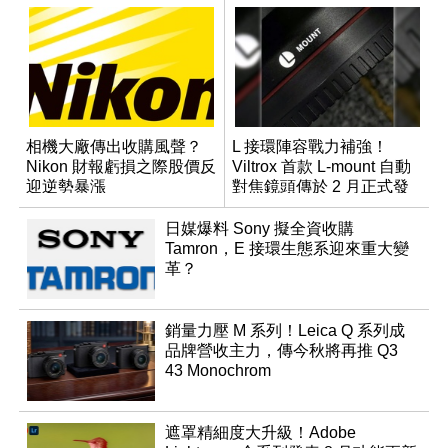
相機大廠傳出收購風聲？
L 接環陣容戰力補強！
Nikon 財報虧損之際股價反
Viltrox 首款 L-mount 自動
迎逆勢暴漲
對焦鏡頭傳於 2 月正式發
表
日媒爆料 Sony 擬全資收購
Tamron，E 接環生態系迎來重大變
革？
銷量力壓 M 系列！Leica Q 系列成
品牌營收主力，傳今秋將再推 Q3
43 Monochrom
遮罩精細度大升級！Adobe