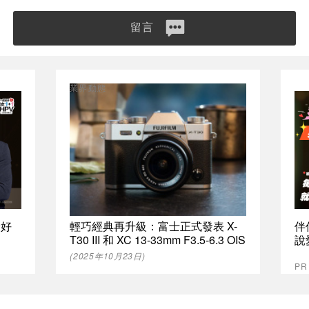
留言
業界動態
最好
輕巧經典再升級：富士正式發表 X-
伴
T30 III 和 XC 13-33mm F3.5-6.3 OIS
說
(2025年10月23日)
P