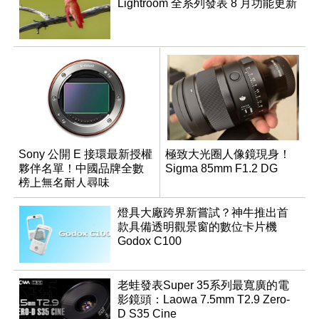
Lightroom 全系列發表 8 月功能更新
Sony 公開 E 接環最新授權
極致大光圈人像鏡現身！
夥伴名單！中國品牌全數
Sigma 85mm F1.2 DG
榜上無名耐人尋味
燈具大廠跨界新嘗試？神牛推出首
款具備透明觀景窗的數位卡片機
Godox C100
老蛙發表Super 35系列最寬廣的電
影鏡頭：Laowa 7.5mm T2.9 Zero-
D S35 Cine