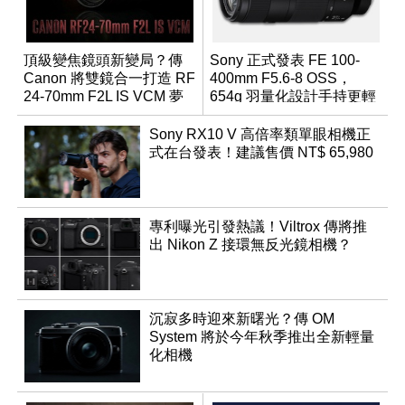
頂級變焦鏡頭新變局？傳
Sony 正式發表 FE 100-
Canon 將雙鏡合一打造 RF
400mm F5.6-8 OSS，
24-70mm F2L IS VCM 夢
654g 羽量化設計手持更輕
幻規格
鬆
Sony RX10 V 高倍率類單眼相機正
式在台發表！建議售價 NT$ 65,980
專利曝光引發熱議！Viltrox 傳將推
出 Nikon Z 接環無反光鏡相機？
沉寂多時迎來新曙光？傳 OM
System 將於今年秋季推出全新輕量
化相機