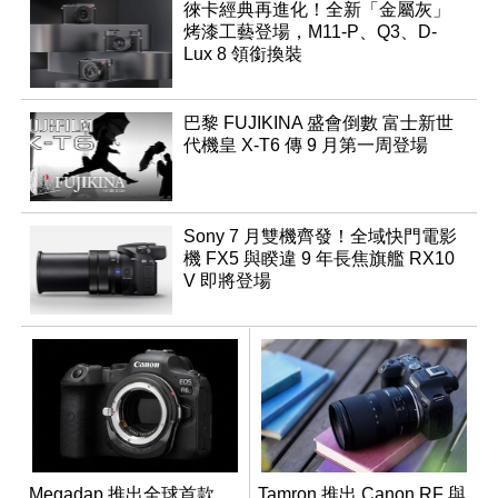
徠卡經典再進化！全新「金屬灰」
烤漆工藝登場，M11-P、Q3、D-
Lux 8 領銜換裝
巴黎 FUJIKINA 盛會倒數 富士新世
代機皇 X-T6 傳 9 月第一周登場
Sony 7 月雙機齊發！全域快門電影
機 FX5 與睽違 9 年長焦旗艦 RX10
V 即將登場
Megadap 推出全球首款
Tamron 推出 Canon RF 與