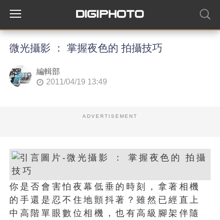
微光攝影 ： 掌握夜色的 拍攝技巧
編輯部
2011/04/19 13:49
ADVERTISEMENT
你是否會害怕夜幕低垂的時刻，拿著相機
的手還是忍不住地顫抖著？雖然已經直上
中高階單眼數位相機，也有高級腳架伴隨