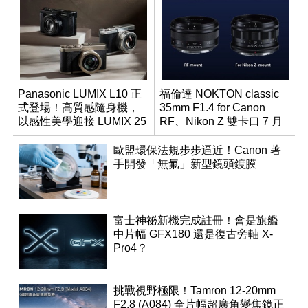
Panasonic LUMIX L10 正
福倫達 NOKTON classic
式登場！高質感隨身機，
35mm F1.4 for Canon
以感性美學迎接 LUMIX 25
RF、Nikon Z 雙卡口 7 月
週年
同步登台
歐盟環保法規步步逼近！Canon 著
手開發「無氟」新型鏡頭鍍膜
富士神祕新機完成註冊！會是旗艦
中片幅 GFX180 還是復古旁軸 X-
Pro4？
挑戰視野極限！Tamron 12-20mm
F2.8 (A084) 全片幅超廣角變焦鏡正