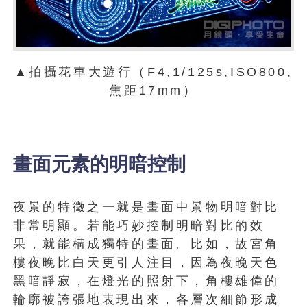
▲拍攝花車大遊行（F4,1/125s,ISO800,
焦距17mm）
畫面元素的明暗控制
夜景的特徵之一就是畫面中景物明暗對比
非常明顯。若能巧妙控制明暗對比的效
果，就能構成獨特的畫面。比如，故宮角
樓夜晚比白天更引人注目，因為夜晚天色
黑暗靜寂，在燈光的照射下，角樓雄偉的
輪廓被誇張地表現出來，各層次細節形成