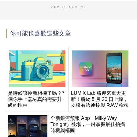
ADVERTISEMENT
你可能也喜歡這些文章
是時候該換新相機了嗎？7
LUMIX Lab 將迎來重大更
個你手上器材真的需要升
新！將於 5 月 20 日上線，
級的理由
支援有線連接與 RAW 檔後
製
全新銀河預報 App「Milky Way
Tonight」登場，一鍵掌握最佳拍攝
時機與構圖