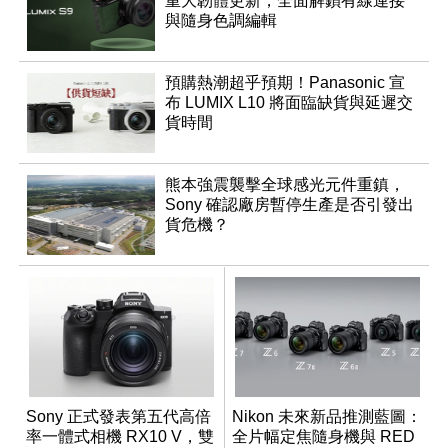
重大韌體更新，全面解鎖有線連接
與隨身色調編輯
預購熱潮超乎預期！Panasonic 宣
布 LUMIX L10 將面臨缺貨與延遲交
貨時間
熊本強震襲擊全球感光元件重鎮，
Sony 確認廠房暫停生產是否引發出
貨危機？
Sony 正式發表第五代高倍
Nikon 未來新品推測藍圖：
率一體式相機 RX10 V，雙
全片幅定焦隨身機與 RED