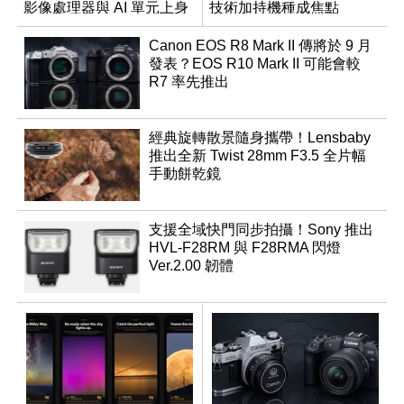
影像處理器與 AI 單元上身
技術加持機種成焦點
Canon EOS R8 Mark II 傳將於 9 月
發表？EOS R10 Mark II 可能會較
R7 率先推出
經典旋轉散景隨身攜帶！Lensbaby
推出全新 Twist 28mm F3.5 全片幅
手動餅乾鏡
支援全域快門同步拍攝！Sony 推出
HVL-F28RM 與 F28RMA 閃燈
Ver.2.00 韌體