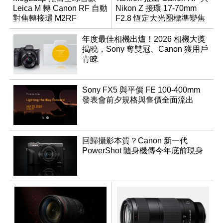
Leica M 轉 Canon RF 自動
Nikon Z 接環 17-70mm
對焦轉接環 M2RF
F2.8 恆定大光圈標準變焦
鏡
年度最佳相機出爐！2026 相機大獎
揭曉，Sony 奪雙冠、Canon 獲用戶
青睞
Sony FX5 與平價 FE 100-400mm
發表會前夕規格與售價全面流出
回歸攝影本質？Canon 新一代
PowerShot 隨身機傳今年底前現身