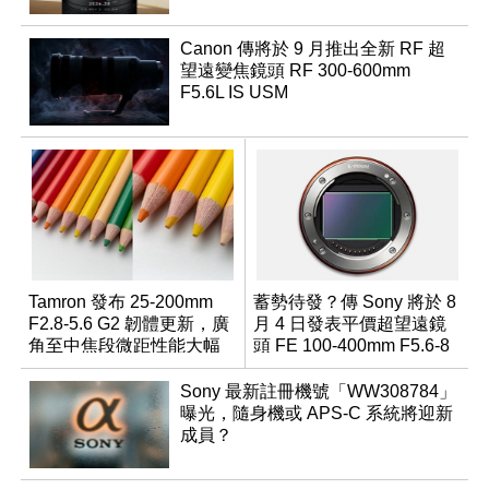
Canon 傳將於 9 月推出全新 RF 超
望遠變焦鏡頭 RF 300-600mm
F5.6L IS USM
Tamron 發布 25-200mm
蓄勢待發？傳 Sony 將於 8
F2.8-5.6 G2 韌體更新，廣
月 4 日發表平價超望遠鏡
角至中焦段微距性能大幅
頭 FE 100-400mm F5.6-8
升級
Sony 最新註冊機號「WW308784」
曝光，隨身機或 APS-C 系統將迎新
成員？