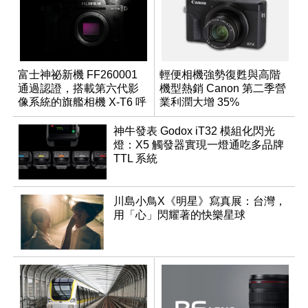
富士神祕新機 FF260001
輕便相機強勢復甦與高階
通過認證，搭載第六代影
機型熱銷 Canon 第二季營
像系統的旗艦相機 X-T6 呼
業利潤大增 35%
之欲出？
神牛發表 Godox iT32 模組化閃光
燈：X5 觸發器實現一燈通吃多品牌
TTL 系統
川島小鳥X《明星》寫真展：台灣，
用「心」閃耀著的快樂星球