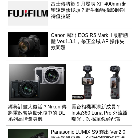
富士傳將於 9 月發表 XF 400mm 超
望遠定焦鏡頭？野生動物攝影師期
待值拉滿
Canon 釋出 EOS R5 Mark II 最新韌
體 Ver.1.3.1，修正全域 AF 操作失
效問題
經典計畫大復活？Nikon 傳
雲台相機再添新成員？
將重啟曾經胎死腹中的 DL
Insta360 Luna Pro 外流照
系列高階隨身機
曝光，改採單鏡頭配置
Panasonic LUMIX S9 釋出 Ver.2.0