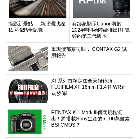
攝影新景點 － 新北環狀線
有跡象顯示Canon將於
私房攝點全記錄
2024年開始陸續推出RF鏡
頭的第二代版本
重現濃郁蔡司味， CONTAX G2 試
用報告
XF系列首顆定焦全天候鏡頭，
FUJIFILM XF 16mm F1.4 R WR正
式發佈!!
PENTAX K-1 Mark III傳聞規格流
出！將搭載Sony生產的6,100萬畫素
BSI CMOS？