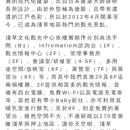
層的現代化建築，出自日本建築大師隈研
吾所設計，由於外型極為搶眼，且帶有濃
濃的江戶色彩，所以於2012年4月開幕至
今，已成為淺草地區熱門的觀光景點。
淺草文化觀光中心依樓層順序分別為洗手
間（B1）、Infromatiom諮詢台（1F）、
觀光情報中心（2F）、管理事務所
（3F）、會議室∕研修室（4-5F）、多用
途空間∕放映室（6F）、展覽室（7F）與展
望台（8F）等，而其中我們首推2F及8F這
兩個樓層。2F提供相當多的觀光情報、並
備有四台電腦、免費Wi-Fi以及電源充電座
等，當然若有帶小Baby前往，亦可利用其
哺乳室進行餵乳；至於8F，則是免費的展
望台，雖然空間不大，不過卻能以270度俯
瞰淺草與押上地區，讓你天空樹、淺草