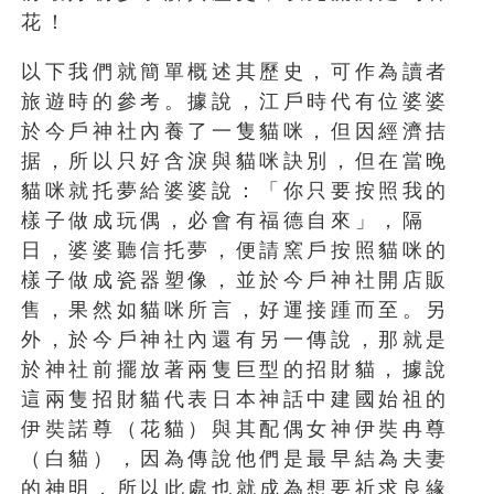
花！
以下我們就簡單概述其歷史，可作為讀者
旅遊時的參考。據說，江戶時代有位婆婆
於今戶神社內養了一隻貓咪，但因經濟拮
据，所以只好含淚與貓咪訣別，但在當晚
貓咪就托夢給婆婆說：「你只要按照我的
樣子做成玩偶，必會有福德自來」，隔
日，婆婆聽信托夢，便請窯戶按照貓咪的
樣子做成瓷器塑像，並於今戶神社開店販
售，果然如貓咪所言，好運接踵而至。另
外，於今戶神社內還有另一傳說，那就是
於神社前擺放著兩隻巨型的招財貓，據說
這兩隻招財貓代表日本神話中建國始祖的
伊奘諾尊（花貓）與其配偶女神伊奘冉尊
（白貓），因為傳說他們是最早結為夫妻
的神明，所以此處也就成為想要祈求良緣