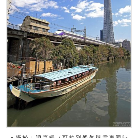
▲攝於：源森橋（可拍到船舶與電車同時