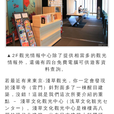
▲2F觀光情報中心除了提供相當多的觀光
情報外，還備有四台免費電腦可供遊客資
料查詢。
若最近有來東京‧淺草觀光，你一定會發現
於淺草寺（雷門）斜對面多了一棟醒目建
築，沒錯！這就是我們這次所要介紹的重
點 － 淺草文化觀光中心（浅草文化観光セ
ンター）。淺草文化觀光中心是棟樓高八