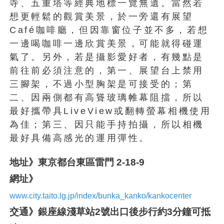
寺、五重塔等經典地標一覽無遺。當然若
想更輕鬆的觀賞美景，於一旁還有展望
Café咖啡廳，但因靠窗位子並不多，若想
一邊喝咖啡一邊欣賞美景，可能就得碰運
氣了。另外，若是攝影愛好者，有幾點是
前往前必須注意的，第一、展望台上禁用
三腳架，不過小型胸架是可接受的；第
二、因兩側都有高聳玻璃帷幕阻擋，所以
最好攜帶具LiveView或翻轉螢幕相機使用
為佳；第三、因只能手持拍攝，所以相機
最好具備高感光的運用彈性。
地址》東京都台東區雷門 2-18-9
網址》
www.city.taito.lg.jp/index/bunka_kanko/kankocenter
交通》銀座線淺草站2號出口後步行約3分鐘可抵