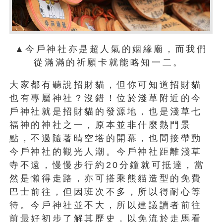
▲今戶神社亦是超人氣的姻緣廟，而我們
從滿滿的祈願卡就能略知一二。
大家都有聽說招財貓，但你可知道招財貓
也有專屬神社？沒錯！位於淺草附近的今
戶神社就是招財貓的發源地，也是淺草七
福神的神社之一，原本並非什麼熱門景
點，不過隨著晴空塔的開幕，也間接帶動
今戶神社的觀光人潮。今戶神社距離淺草
寺不遠，慢慢步行約20分鐘就可抵達，當
然是懶得走路，亦可搭乘熊貓造型的免費
巴士前往，但因班次不多，所以得耐心等
待。今戶神社並不大，所以建議讀者前往
前最好初步了解其歷史，以免流於走馬看