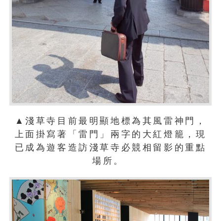
▲淺草寺目前最明顯地標為其風雷神門，
上面掛寫著「雷門」兩字的大紅燈籠，現
已成為遊客造訪淺草寺必競相留影的重點
場所。