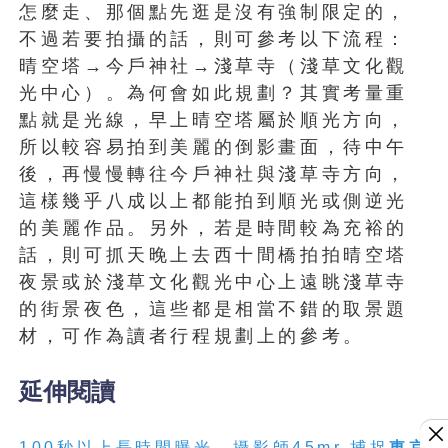
怎麼走、那個點先逛是沒有強制限定的，
不過若要拍攝的話，則可參考以下流程：
晴空塔→今戶神社→淺草寺（淺草文化觀
光中心）。為何會如此規劃？其實考量重
點就是光線，早上晴空塔屬於順光方向，
所以較容易拍到美麗的倒影畫面，待中午
後，再慢慢轉往今戶神社與淺草寺方向，
這樣幾乎八成以上都能拍到順光或側逆光
的美麗作品。另外，若是時間較為充裕的
話，則可抓天晚上去西十間橋拍拍晴空塔
夜景或於淺草文化觀光中心上遠眺淺草寺
的街景夜色，這些都是相當不錯的取景題
材，可作為讀者行程規劃上的參考。
延伸閱讀
100秒以上長時間曝光，攝影師45mr 捕捉
東京