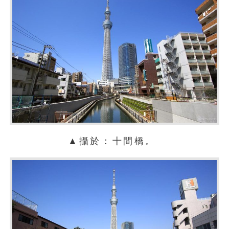
▲攝於：十間橋。