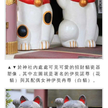
▲▼於神社內處處可見可愛的招財貓瓷器
塑像，其中左圖就是著名的伊奘諾尊（花
貓）與其配偶女神伊奘冉尊（白貓）。