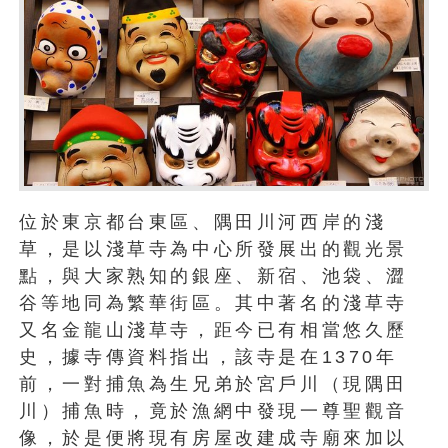
位於東京都台東區、隅田川河西岸的淺
草，是以淺草寺為中心所發展出的觀光景
點，與大家熟知的銀座、新宿、池袋、澀
谷等地同為繁華街區。其中著名的淺草寺
又名金龍山淺草寺，距今已有相當悠久歷
史，據寺傳資料指出，該寺是在1370年
前，一對捕魚為生兄弟於宮戶川（現隅田
川）捕魚時，竟於漁網中發現一尊聖觀音
像，於是便將現有房屋改建成寺廟來加以