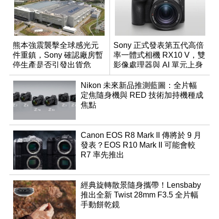
熊本強震襲擊全球感光元
Sony 正式發表第五代高倍
件重鎮，Sony 確認廠房暫
率一體式相機 RX10 V，雙
停生產是否引發出貨危
影像處理器與 AI 單元上身
機？
Nikon 未來新品推測藍圖：全片幅
定焦隨身機與 RED 技術加持機種成
焦點
Canon EOS R8 Mark II 傳將於 9 月
發表？EOS R10 Mark II 可能會較
R7 率先推出
經典旋轉散景隨身攜帶！Lensbaby
推出全新 Twist 28mm F3.5 全片幅
手動餅乾鏡