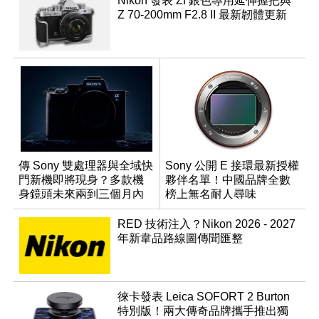
Nikon 發表 Zf 銀色專用延伸握把與
Z 70-200mm F2.8 II 最新韌體更新
傳 Sony 雙處理器與全域快
Sony 公開 E 接環最新授權
門新機即將現身？多款機
夥伴名單！中國品牌全數
身鏡頭未來兩到三個月內
榜上無名耐人尋味
有望登場
RED 技術注入？Nikon 2026 - 2027
年新韋品路線圖傳聞匯整
徠卡發表 Leica SOFORT 2 Burton
特別版！兩大傳奇品牌攜手推出獨