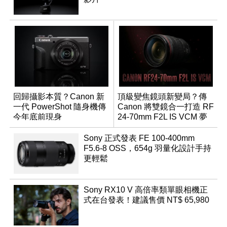
回歸攝影本質？Canon 新
頂級變焦鏡頭新變局？傳
一代 PowerShot 隨身機傳
Canon 將雙鏡合一打造 RF
今年底前現身
24-70mm F2L IS VCM 夢
幻規格
Sony 正式發表 FE 100-400mm
F5.6-8 OSS，654g 羽量化設計手持
更輕鬆
Sony RX10 V 高倍率類單眼相機正
式在台發表！建議售價 NT$ 65,980