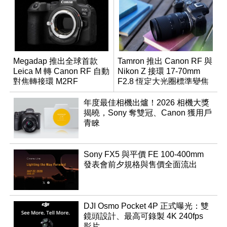
Megadap 推出全球首款
Tamron 推出 Canon RF 與
Leica M 轉 Canon RF 自動
Nikon Z 接環 17-70mm
對焦轉接環 M2RF
F2.8 恆定大光圈標準變焦
鏡
年度最佳相機出爐！2026 相機大獎
揭曉，Sony 奪雙冠、Canon 獲用戶
青睞
Sony FX5 與平價 FE 100-400mm
發表會前夕規格與售價全面流出
DJI Osmo Pocket 4P 正式曝光：雙
鏡頭設計、最高可錄製 4K 240fps
影片