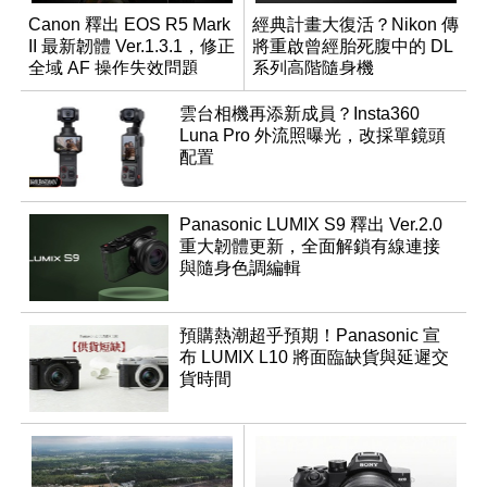
Canon 釋出 EOS R5 Mark
經典計畫大復活？Nikon 傳
II 最新韌體 Ver.1.3.1，修正
將重啟曾經胎死腹中的 DL
全域 AF 操作失效問題
系列高階隨身機
雲台相機再添新成員？Insta360
Luna Pro 外流照曝光，改採單鏡頭
配置
Panasonic LUMIX S9 釋出 Ver.2.0
重大韌體更新，全面解鎖有線連接
與隨身色調編輯
預購熱潮超乎預期！Panasonic 宣
布 LUMIX L10 將面臨缺貨與延遲交
貨時間