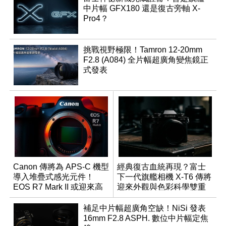
中片幅 GFX180 還是復古旁軸 X-
Pro4？
挑戰視野極限！Tamron 12-20mm
F2.8 (A084) 全片幅超廣角變焦鏡正
式發表
Canon 傳將為 APS-C 機型
經典復古血統再現？富士
導入堆疊式感光元件！
下一代旗艦相機 X-T6 傳將
EOS R7 Mark II 或迎來高
迎來外觀與色彩科學雙重
速讀出升級
優化
補足中片幅超廣角空缺！NiSi 發表
16mm F2.8 ASPH. 數位中片幅定焦