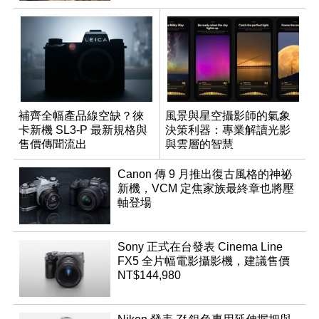
補齊全幅產品線空缺？徠
風景與星空攝影師的氣象
卡新機 SL3-P 最新規格與
決策利器：專業解讀光影
售價傳聞流出
與雲層的智慧
App「Atmos」登場
Canon 傳 9 月推出復古風格的神祕
新機，VCM 定焦家族最終章也將壓
軸登場
Sony 正式在台發表 Cinema Line
FX5 全片幅電影攝影機，建議售價
NT$144,980