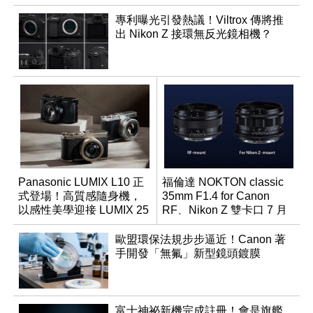
專利曝光引發熱議！Viltrox 傳將推
出 Nikon Z 接環無反光鏡相機？
Panasonic LUMIX L10 正
福倫達 NOKTON classic
式登場！高質感隨身機，
35mm F1.4 for Canon
以感性美學迎接 LUMIX 25
RF、Nikon Z 雙卡口 7 月
週年
同步登台
歐盟環保法規步步逼近！Canon 著
手開發「無氟」新型鏡頭鍍膜
富士神祕新機完成註冊！會是旗艦