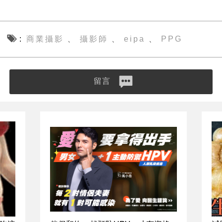
商業攝影
攝影師
eipa
PPG
、
、
、
留言