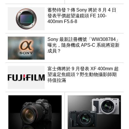
升級
蓄勢待發？傳 Sony 將於 8 月 4 日
發表平價超望遠鏡頭 FE 100-
400mm F5.6-8
Sony 最新註冊機號「WW308784」
曝光，隨身機或 APS-C 系統將迎新
成員？
富士傳將於 9 月發表 XF 400mm 超
望遠定焦鏡頭？野生動物攝影師期
待值拉滿