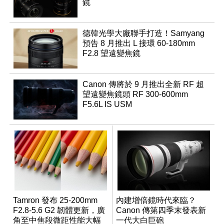
鏡
德韓光學大廠聯手打造！Samyang
預告 8 月推出 L 接環 60-180mm
F2.8 望遠變焦鏡
Canon 傳將於 9 月推出全新 RF 超
望遠變焦鏡頭 RF 300-600mm
F5.6L IS USM
Tamron 發布 25-200mm
內建增倍鏡時代來臨？
F2.8-5.6 G2 韌體更新，廣
Canon 傳第四季末發表新
角至中焦段微距性能大幅
一代大白巨砲