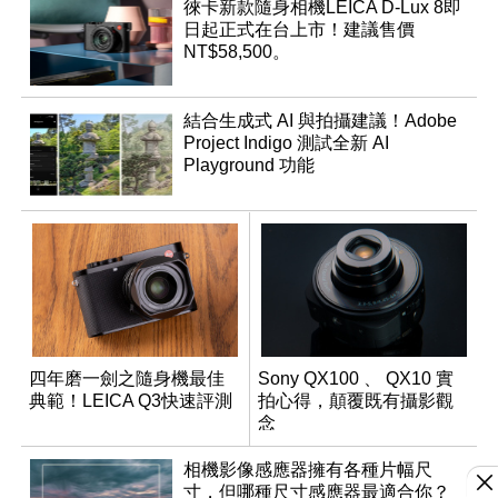
徠卡新款隨身相機LEICA D-Lux 8即
日起正式在台上市！建議售價
NT$58,500。
結合生成式 AI 與拍攝建議！Adobe
Project Indigo 測試全新 AI
Playground 功能
四年磨一劍之隨身機最佳
Sony QX100 、 QX10 實
典範！LEICA Q3快速評測
拍心得，顛覆既有攝影觀
念
相機影像感應器擁有各種片幅尺
寸，但哪種尺寸感應器最適合你？