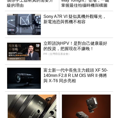
個你手上器材真的需要升
Way Tonight」登場，一鍵
級的理由
掌握最佳拍攝時機與構圖
Sony A7R VI 疑似真機外觀曝光，
新電池恐與舊機不相容
立即諮詢HPV！是對自己健康最好
的投資，把握現在不嫌晚！
PR（台灣癌症基金會）
富士新一代中長焦主力鏡頭 XF 50-
140mm F2.8 R LM OIS WR II 傳將
與 X-T6 同步亮相