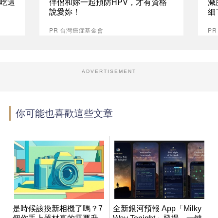
吃這
伴侶和妳一起預防HPV，才有資格
減
說愛妳！
細
PR 台灣癌症基金會
PR
ADVERTISEMENT
你可能也喜歡這些文章
是時候該換新相機了嗎？7
全新銀河預報 App「Milky