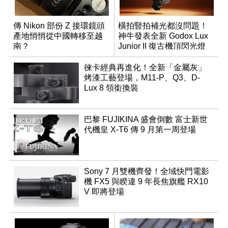
傳 Nikon 部份 Z 接環鏡頭
橫拍豎拍補光都沒問題！
產地悄悄從中國轉移至越
神牛發表全新 Godox Lux
南？
Junior II 復古機頂閃光燈
徠卡經典再進化！全新「金屬灰」
烤漆工藝登場，M11-P、Q3、D-
Lux 8 領銜換裝
巴黎 FUJIKINA 盛會倒數 富士新世
代機皇 X-T6 傳 9 月第一周登場
Sony 7 月雙機齊發！全域快門電影
機 FX5 與睽違 9 年長焦旗艦 RX10
V 即將登場