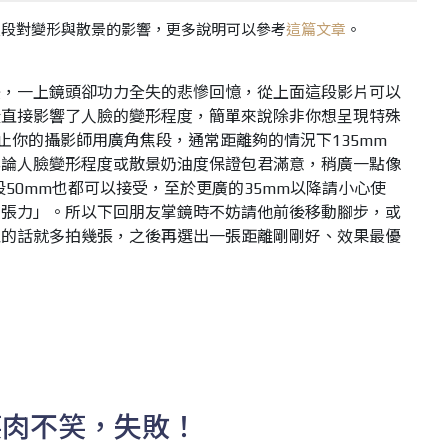
焦段對變形與散景的影響，更多說明可以參考
這篇文章
。
美，一上鏡頭卻功力全失的悲慘回憶，從上面這段影片可以
段直接影響了人臉的變形程度，簡單來說除非你想呈現特殊
止你的攝影師用廣角焦段，通常距離夠的情況下135mm
無論人臉變形程度或散景奶油度保證包君滿意，稍廣一點像
焦段50mm也都可以接受，至於更廣的35mm以降請小心使
有張力」。所以下回朋友掌鏡時不妨請他前後移動腳步，或
以的話就多拍幾張，之後再選出一張距離剛剛好、效果最優
笑肉不笑，失敗！