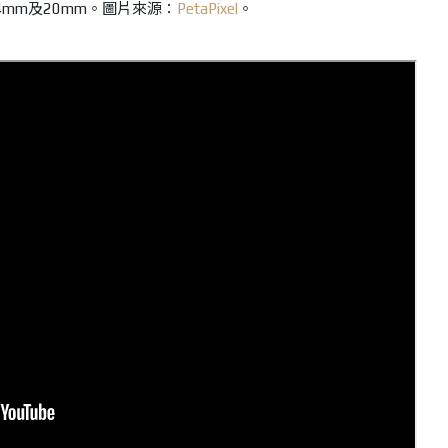
24mm及20mm。圖片來源：
PetaPixel
。