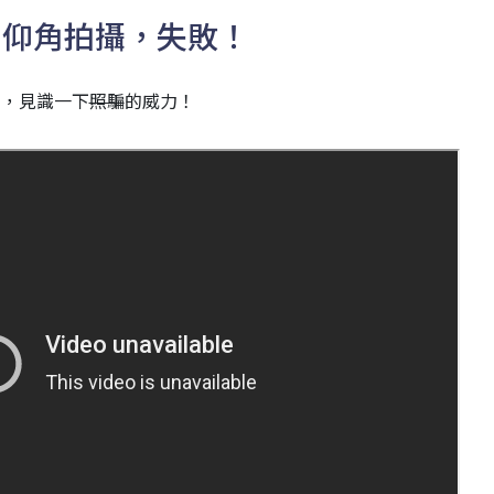
低，仰角拍攝，失敗！
片，見識一下
照騙
的威力！