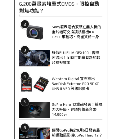
6,200萬畫素堆疊式CMOS + 眼控自動
對焦功能？
2
Sony發表適合安裝在無人機的
全片幅可交換鏡頭相機ILX-
LR1，集輕巧、高畫質於一身
3
疑似FUJIFILM GFX100 II實機
照流出！同時可能會有新的軟
片模擬推出
4
Western Digital 宣布推出
SanDisk Extreme PRO SDXC
UHS-II V60 等級記憶卡
5
GoPro Hero 12重磅發表！續航
力大升級，建議售價新台幣
14,900元
6
傳聞GoPro將於9月6日發表最
新運動攝影機GoPro Hero 12？