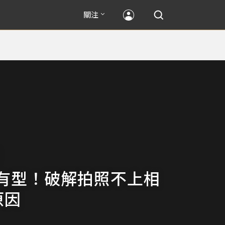
關注
有型！破解拍照不上相
原因