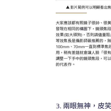
▲ 影片範例可以明顯看出
大家應該都有照鏡子很帥、很
發現在相同的構圖下，鏡頭焦
效果(如大頭狗)，否則請儘量阻
等效焦長是攝影師最推薦的，
100mm、70mm一直到標準
用，稍有差錯就會讓人臉「很
調整一下手中的鏡頭焦段，可
的代表作。
3. 兩眼無神，皮