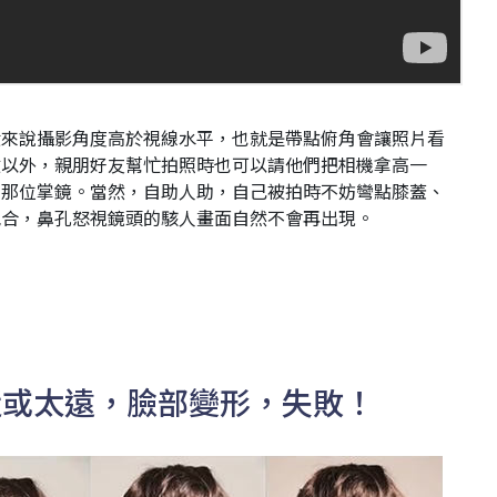
般來說攝影角度高於視線水平，也就是帶點俯角會讓照片看
做以外，親朋好友幫忙拍照時也可以請他們把相機拿高一
的那位掌鏡。當然，自助人助，自己被拍時不妨彎點膝蓋、
配合，鼻孔怒視鏡頭的駭人畫面自然不會再出現。
太近或太遠，臉部變形，失敗！