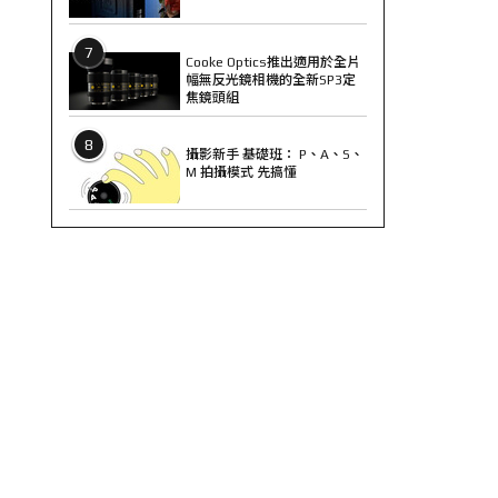
7
Cooke Optics推出適用於全片
幅無反光鏡相機的全新SP3定
焦鏡頭組
8
攝影新手 基礎班： P、A、S、
M 拍攝模式 先搞懂