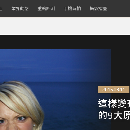
活
業界動態
重點評測
手機玩拍
攝影擂臺
2015.03.11
這樣變
的9大