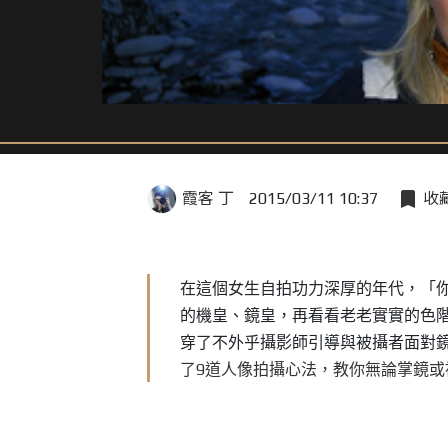
霞客 丁
2015/03/11 10:37
收
在這個女生自拍功力深厚的年代，「
的機皇、鏡皇，再看看老老實實的色
穿了不外乎攝影師引導與被攝者面對
9
了
道人像拍攝心法，教你無論掌鏡或