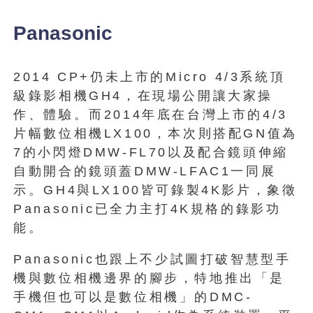
Panasonic
2014 CP+仍未上市的Micro 4/3系統頂
級錄影相機GH4，在現場公開讓大家操
作、體驗。而2014年底在台灣上市的4/3
片幅數位相機LX100，本次則搭配GN值為
7的小閃燈DMW-FL70以及配合鏡頭伸縮
自動開合的鏡頭蓋DMW-LFAC1一同展
示。GH4與LX100皆可錄製4K影片，象徵
Panasonic已全力主打4K規格的錄影功
能。
Panasonic也跟上不少試圖打破智慧型手
機與數位相機邊界的腳步，特地推出「是
手機但也可以是數位相機」的DMC-