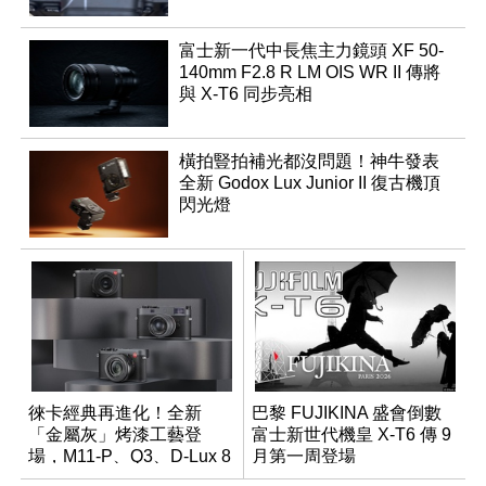
富士新一代中長焦主力鏡頭 XF 50-
140mm F2.8 R LM OIS WR II 傳將
與 X-T6 同步亮相
橫拍豎拍補光都沒問題！神牛發表
全新 Godox Lux Junior II 復古機頂
閃光燈
徠卡經典再進化！全新
巴黎 FUJIKINA 盛會倒數
「金屬灰」烤漆工藝登
富士新世代機皇 X-T6 傳 9
場，M11-P、Q3、D-Lux 8
月第一周登場
領銜換裝