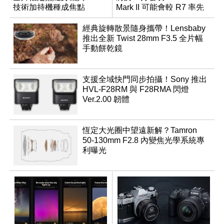
技術加持機種成焦點
Mark II 可能會較 R7 率先
推出
經典旋轉散景隨身攜帶！Lensbaby
推出全新 Twist 28mm F3.5 全片幅
手動餅乾鏡
支援全域快門同步拍攝！Sony 推出
HVL-F28RM 與 F28RMA 閃燈
Ver.2.00 韌體
恆定大光圈中望遠新解？Tamron
50-130mm F2.8 內變焦光學系統專
利曝光