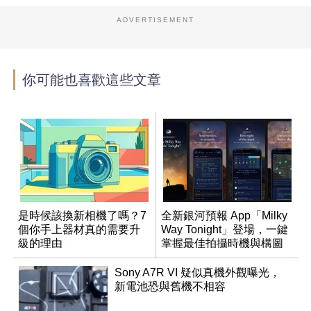
ADVERTISEMENT
你可能也喜歡這些文章
是時候該換新相機了嗎？7
全新銀河預報 App「Milky
個你手上器材真的需要升
Way Tonight」登場，一鍵
級的理由
掌握最佳拍攝時機與構圖
Sony A7R VI 疑似真機外觀曝光，
新電池恐與舊機不相容