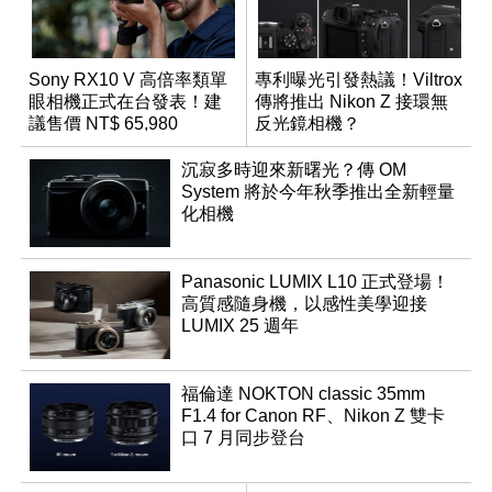
Sony RX10 V 高倍率類單
專利曝光引發熱議！Viltrox
眼相機正式在台發表！建
傳將推出 Nikon Z 接環無
議售價 NT$ 65,980
反光鏡相機？
沉寂多時迎來新曙光？傳 OM
System 將於今年秋季推出全新輕量
化相機
Panasonic LUMIX L10 正式登場！
高質感隨身機，以感性美學迎接
LUMIX 25 週年
福倫達 NOKTON classic 35mm
F1.4 for Canon RF、Nikon Z 雙卡
口 7 月同步登台