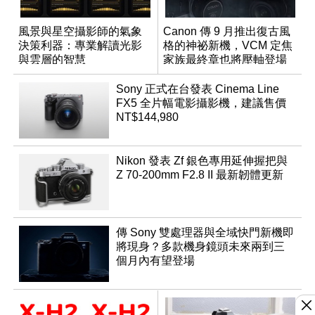
風景與星空攝影師的氣象
Canon 傳 9 月推出復古風
決策利器：專業解讀光影
格的神祕新機，VCM 定焦
與雲層的智慧
家族最終章也將壓軸登場
App「Atmos」登場
Sony 正式在台發表 Cinema Line
FX5 全片幅電影攝影機，建議售價
NT$144,980
Nikon 發表 Zf 銀色專用延伸握把與
Z 70-200mm F2.8 II 最新韌體更新
傳 Sony 雙處理器與全域快門新機即
將現身？多款機身鏡頭未來兩到三
個月內有望登場