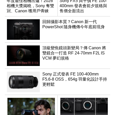
年度最佳相機出爐！2026
Sony FX5 與平價 FE 100-
相機大獎揭曉，Sony 奪雙
400mm 發表會前夕規格與
冠、Canon 獲用戶青睞
售價全面流出
回歸攝影本質？Canon 新一代
PowerShot 隨身機傳今年底前現身
頂級變焦鏡頭新變局？傳 Canon 將
雙鏡合一打造 RF 24-70mm F2L IS
VCM 夢幻規格
Sony 正式發表 FE 100-400mm
F5.6-8 OSS，654g 羽量化設計手持
更輕鬆