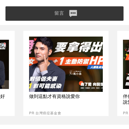
留言
最好
做到這點才有資格說愛你
伴
說
PR 台灣癌症基金會
P