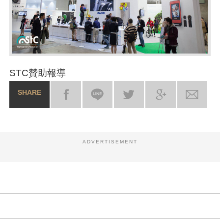
STC贊助報導
SHARE
ADVERTISEMENT