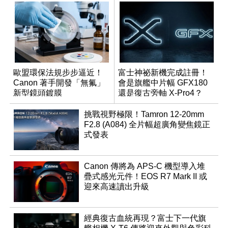
歐盟環保法規步步逼近！
富士神祕新機完成註冊！
Canon 著手開發「無氟」
會是旗艦中片幅 GFX180
新型鏡頭鍍膜
還是復古旁軸 X-Pro4？
挑戰視野極限！Tamron 12-20mm
F2.8 (A084) 全片幅超廣角變焦鏡正
式發表
Canon 傳將為 APS-C 機型導入堆
疊式感光元件！EOS R7 Mark II 或
迎來高速讀出升級
經典復古血統再現？富士下一代旗