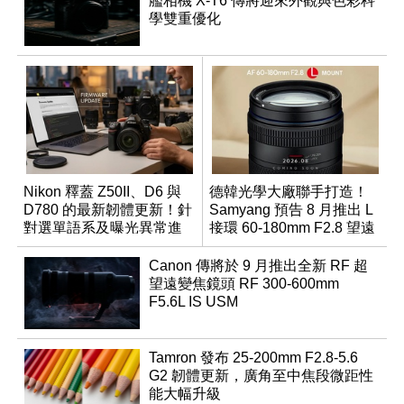
艦相機 X-T6 傳將迎來外觀與色彩科
學雙重優化
Nikon 釋蓋 Z50II、D6 與
德韓光學大廠聯手打造！
D780 的最新韌體更新！針
Samyang 預告 8 月推出 L
對選單語系及曝光異常進
接環 60-180mm F2.8 望遠
行修復
變焦鏡
Canon 傳將於 9 月推出全新 RF 超
望遠變焦鏡頭 RF 300-600mm
F5.6L IS USM
Tamron 發布 25-200mm F2.8-5.6
G2 韌體更新，廣角至中焦段微距性
能大幅升級