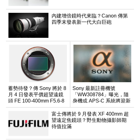
內建增倍鏡時代來臨？Canon 傳第
四季末發表新一代大白巨砲
蓄勢待發？傳 Sony 將於 8
Sony 最新註冊機號
月 4 日發表平價超望遠鏡
「WW308784」曝光，隨
頭 FE 100-400mm F5.6-8
身機或 APS-C 系統將迎新
成員？
富士傳將於 9 月發表 XF 400mm 超
望遠定焦鏡頭？野生動物攝影師期
待值拉滿