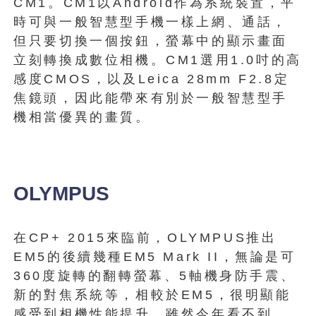
CM1。CM1以Android作為系統裝置，平
時可與一般智慧型手機一樣上網、通話，
但只要切換一個按鈕，螢幕中的顯示畫面
立刻轉換成數位相機。CM1選用1.0吋的高
感度CMOS，以及Leica 28mm F2.8定
焦鏡頭，因此能帶來有別於一般智慧型手
機相當優異的畫質。
OLYMPUS
在CP+ 2015來臨前，OLYMPUS推出
EM5的後續幾種EM5 Mark II，無論是可
360度旋轉的翻轉螢幕、5軸機身防手震、
新的對焦系統等，相較於EM5，很明顯能
感受到相機性能提升。雖然今年看不到