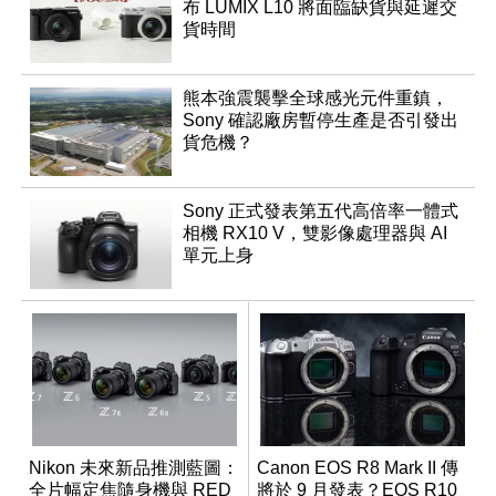
布 LUMIX L10 將面臨缺貨與延遲交
貨時間
熊本強震襲擊全球感光元件重鎮，
Sony 確認廠房暫停生產是否引發出
貨危機？
Sony 正式發表第五代高倍率一體式
相機 RX10 V，雙影像處理器與 AI
單元上身
Nikon 未來新品推測藍圖：
Canon EOS R8 Mark II 傳
全片幅定焦隨身機與 RED
將於 9 月發表？EOS R10