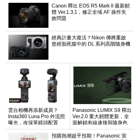
Canon 釋出 EOS R5 Mark II 最新韌
體 Ver.1.3.1，修正全域 AF 操作失
效問題
經典計畫大復活？Nikon 傳將重啟
曾經胎死腹中的 DL 系列高階隨身機
雲台相機再添新成員？
Panasonic LUMIX S9 釋出
Insta360 Luna Pro 外流照
Ver.2.0 重大韌體更新，全
曝光，改採單鏡頭配置
面解鎖有線連接與隨身色
調編輯
預購熱潮超乎預期！Panasonic 宣