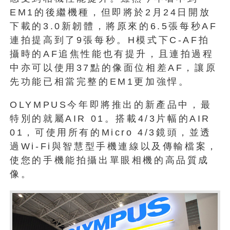
EM1的後繼機種，但即將於2月24日開放
下載的3.0新韌體，將原來的6.5張每秒AF
連拍提高到了9張每秒。H模式下C-AF拍
攝時的AF追焦性能也有提升，且連拍過程
中亦可以使用37點的像面位相差AF，讓原
先功能已相當完整的EM1更加強悍。
OLYMPUS今年即將推出的新產品中，最
特別的就屬AIR 01。搭載4/3片幅的AIR
01，可使用所有的Micro 4/3鏡頭，並透
過Wi-Fi與智慧型手機連線以及傳輸檔案，
使您的手機能拍攝出單眼相機的高品質成
像。