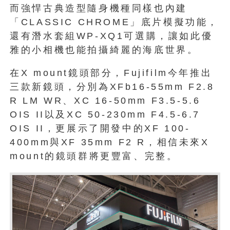
而強悍古典造型隨身機種同樣也內建
「CLASSIC CHROME」底片模擬功能，
還有潛水套組WP-XQ1可選購，讓如此優
雅的小相機也能拍攝綺麗的海底世界。
在X mount鏡頭部分，Fujifilm今年推出
三款新鏡頭，分別為XFb16-55mm F2.8
R LM WR、XC 16-50mm F3.5-5.6
OIS II以及XC 50-230mm F4.5-6.7
OIS II，更展示了開發中的XF 100-
400mm與XF 35mm F2 R，相信未來X
mount的鏡頭群將更豐富、完整。