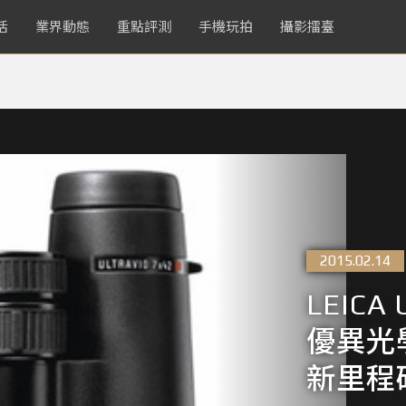
活
業界動態
重點評測
手機玩拍
攝影擂臺
2015.02.14
LEICA 
優異光
新里程