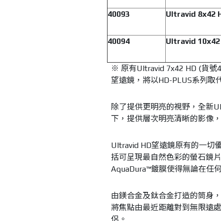
40093
Ultravid 8x42
40094
Ultravid 10x4
※ 原有Ultravid 7x42 HD (貨號
望遠鏡，將以HD-PLUS系列取
除了提供更明亮的視野，全新Ultr
下，提供層次明亮清晰的影像
Ultravid HD望遠鏡原有的一切
括可呈現最自然色彩的螢石鏡
AquaDura™鍍膜使得無論
由鎂合金及鈦合金打造的筒身
將焦點由最近距離對到無限遠
侶。