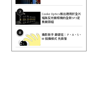
7
Cooke Optics推出適用於全片
幅無反光鏡相機的全新SP3定
焦鏡頭組
8
攝影新手 基礎班： P、A、S、
M 拍攝模式 先搞懂