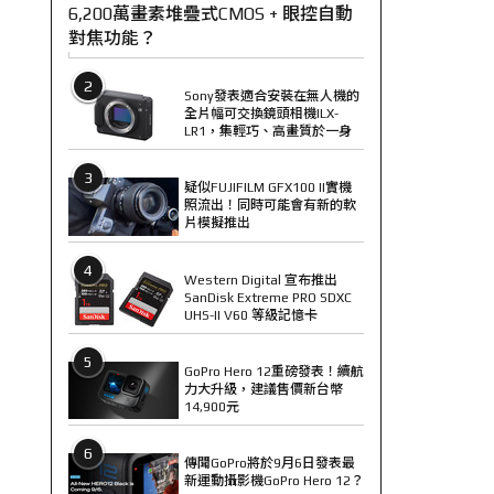
6,200萬畫素堆疊式CMOS + 眼控自動
對焦功能？
2
Sony發表適合安裝在無人機的
全片幅可交換鏡頭相機ILX-
LR1，集輕巧、高畫質於一身
3
疑似FUJIFILM GFX100 II實機
照流出！同時可能會有新的軟
片模擬推出
4
Western Digital 宣布推出
SanDisk Extreme PRO SDXC
UHS-II V60 等級記憶卡
5
GoPro Hero 12重磅發表！續航
力大升級，建議售價新台幣
14,900元
6
傳聞GoPro將於9月6日發表最
新運動攝影機GoPro Hero 12？