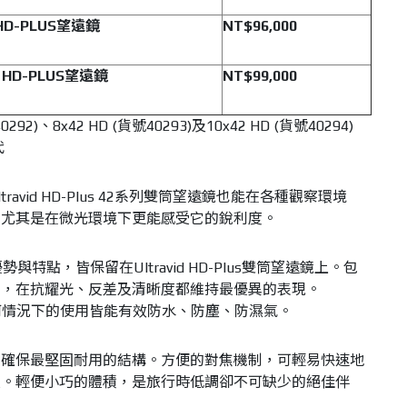
 HD-PLUS
望遠鏡
NT$96,000
2 HD-PLUS
望遠鏡
NT$99,000
40292)、8x42 HD (貨號40293)及10x42 HD (貨號40294)
代
avid HD-Plus 42系列雙筒望遠鏡也能在各種觀察環境
，尤其是在微光環境下更能感受它的銳利度。
優勢與特點，皆保留在Ultravid HD-Plus雙筒望遠鏡上。包
片，在抗耀光、反差及清晰度都維持最優異的表現。
在任何情況下的使用皆能有效防水、防塵、防濕氣。
，確保最堅固耐用的結構。方便的對焦機制，可輕易快速地
處。輕便小巧的體積，是旅行時低調卻不可缺少的絕佳伴