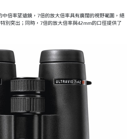
PLUS：獨特的中倍率望遠鏡，7倍的放大倍率具有廣闊的視野範圍，絕
特別突出；同時，7倍的放大倍率與42mm的口徑提供了