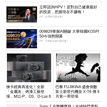
立即諮詢HPV！是對自己健康最好
的投資，把握現在不嫌晚！
PR（台灣癌症基金會）
009829掌握AI關鍵 大華韓國KOSPI
50今強勢開募
PR（大華銀全能行銷方案）
徠卡經典再進化！全新
巴黎 FUJIKINA 盛會倒數
「金屬灰」烤漆工藝登
富士新世代機皇 X-T6 傳 9
場，M11-P、Q3、D-Lux 8
月第一周登場
領銜換裝
Sony 7 月雙機齊發！全域快門電影