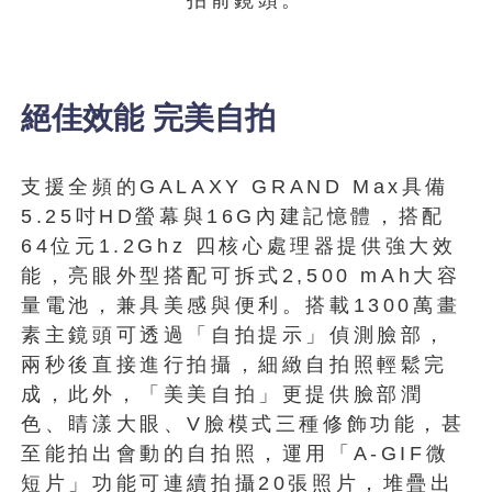
拍前鏡頭。
絕佳效能 完美自拍
支援全頻的GALAXY GRAND Max具備
5.25吋HD螢幕與16G內建記憶體，搭配
64位元1.2Ghz 四核心處理器提供強大效
能，亮眼外型搭配可拆式2,500 mAh大容
量電池，兼具美感與便利。搭載1300萬畫
素主鏡頭可透過「自拍提示」偵測臉部，
兩秒後直接進行拍攝，細緻自拍照輕鬆完
成，此外，「美美自拍」更提供臉部潤
色、睛漾大眼、V臉模式三種修飾功能，甚
至能拍出會動的自拍照，運用「A-GIF微
短片」功能可連續拍攝20張照片，堆疊出