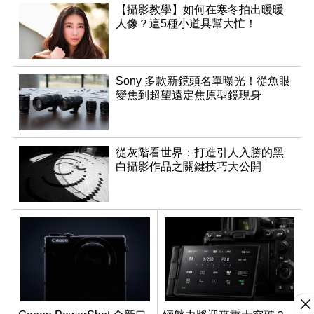
【攝影教學】如何在寒冬拍出暖暖
人像？這5種小道具幫大忙！
Sony 多款新鏡頭名單曝光！從魚眼
變焦到超望遠定焦原型鏡現身
從灰階看世界：打造引人入勝的黑
白攝影作品之關鍵技巧大公開