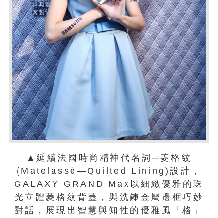
▲延續法國時尚精神代名詞─菱格紋
(Matelassé—Quilted Lining)設計，
GALAXY GRAND Max以細緻優雅的珠
光立體菱格紋背蓋，與洗鍊金屬邊框巧妙
對話，展現出智慧與知性的優雅風「格」