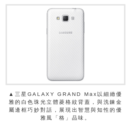
▲三星GALAXY GRAND Max以細緻優
雅的白色珠光立體菱格紋背蓋，與洗鍊金
屬邊框巧妙對話，展現出智慧與知性的優
雅風「格」品味。