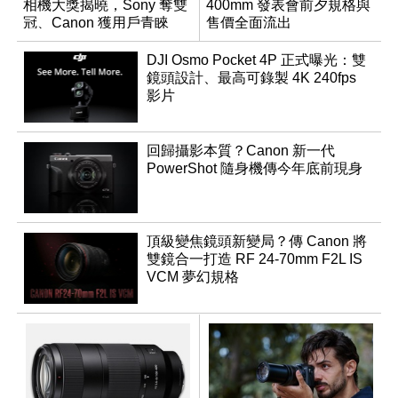
相機大獎揭曉，Sony 奪雙
400mm 發表會前夕規格與
冠、Canon 獲用戶青睞
售價全面流出
DJI Osmo Pocket 4P 正式曝光：雙
鏡頭設計、最高可錄製 4K 240fps
影片
回歸攝影本質？Canon 新一代
PowerShot 隨身機傳今年底前現身
頂級變焦鏡頭新變局？傳 Canon 將
雙鏡合一打造 RF 24-70mm F2L IS
VCM 夢幻規格