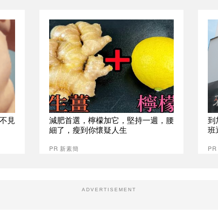
不見
減肥首選，檸檬加它，堅持一週，腰
到
細了，瘦到你懷疑人生
班
PR 新素簡
P
ADVERTISEMENT