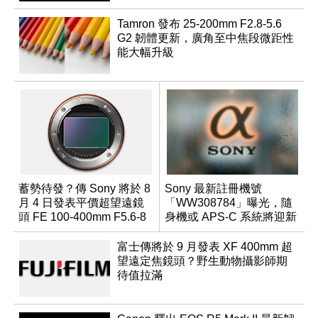
Tamron 發布 25-200mm F2.8-5.6
G2 韌體更新，廣角至中焦段微距性
能大幅升級
蓄勢待發？傳 Sony 將於 8
Sony 最新註冊機號
月 4 日發表平價超望遠鏡
「WW308784」曝光，隨
頭 FE 100-400mm F5.6-8
身機或 APS-C 系統將迎新
成員？
富士傳將於 9 月發表 XF 400mm 超
望遠定焦鏡頭？野生動物攝影師期
待值拉滿