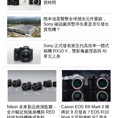
貨時間
熊本強震襲擊全球感光元件重鎮，
Sony 確認廠房暫停生產是否引發出
貨危機？
Sony 正式發表第五代高倍率一體式
相機 RX10 V，雙影像處理器與 AI
單元上身
Nikon 未來新品推測藍圖：
Canon EOS R8 Mark II 傳
全片幅定焦隨身機與 RED
將於 9 月發表？EOS R10
技術加持機種成焦點
Mark II 可能會較 R7 率先