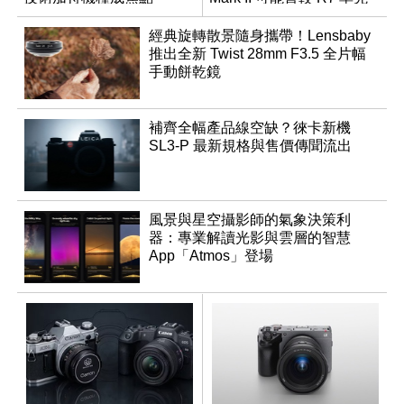
推出
經典旋轉散景隨身攜帶！Lensbaby
推出全新 Twist 28mm F3.5 全片幅
手動餅乾鏡
補齊全幅產品線空缺？徠卡新機
SL3-P 最新規格與售價傳聞流出
風景與星空攝影師的氣象決策利
器：專業解讀光影與雲層的智慧
App「Atmos」登場