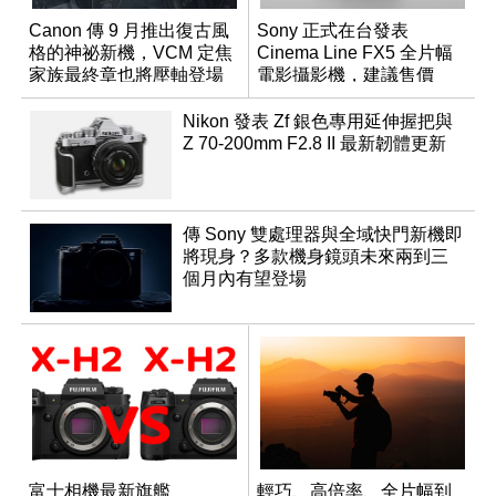
Canon 傳 9 月推出復古風
Sony 正式在台發表
格的神祕新機，VCM 定焦
Cinema Line FX5 全片幅
家族最終章也將壓軸登場
電影攝影機，建議售價
NT$144,980
Nikon 發表 Zf 銀色專用延伸握把與
Z 70-200mm F2.8 II 最新韌體更新
傳 Sony 雙處理器與全域快門新機即
將現身？多款機身鏡頭未來兩到三
個月內有望登場
富士相機最新旗艦
輕巧、高倍率、全片幅到