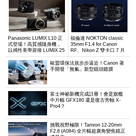
Panasonic LUMIX L10 正
福倫達 NOKTON classic
式登場！高質感隨身機，
35mm F1.4 for Canon
以感性美學迎接 LUMIX 25
RF、Nikon Z 雙卡口 7 月
週年
同步登台
歐盟環保法規步步逼近！Canon 著
手開發「無氟」新型鏡頭鍍膜
富士神祕新機完成註冊！會是旗艦
中片幅 GFX180 還是復古旁軸 X-
Pro4？
挑戰視野極限！Tamron 12-20mm
F2.8 (A084) 全片幅超廣角變焦鏡正