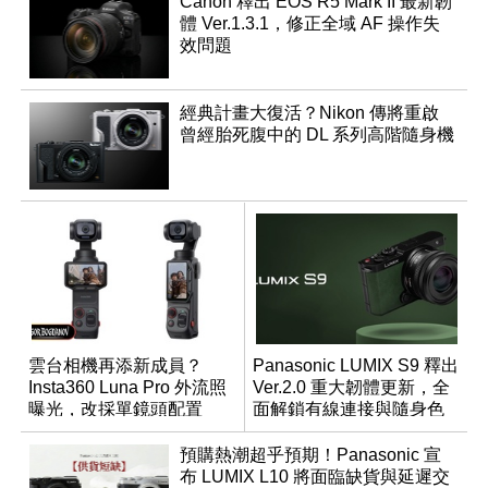
Canon 釋出 EOS R5 Mark II 最新韌
體 Ver.1.3.1，修正全域 AF 操作失
效問題
經典計畫大復活？Nikon 傳將重啟
曾經胎死腹中的 DL 系列高階隨身機
雲台相機再添新成員？
Panasonic LUMIX S9 釋出
Insta360 Luna Pro 外流照
Ver.2.0 重大韌體更新，全
曝光，改採單鏡頭配置
面解鎖有線連接與隨身色
調編輯
預購熱潮超乎預期！Panasonic 宣
布 LUMIX L10 將面臨缺貨與延遲交