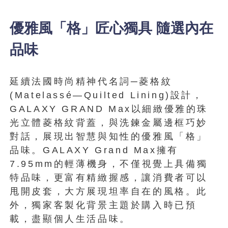
優雅風「格」匠心獨具 隨選內在
品味
延續法國時尚精神代名詞─菱格紋
(Matelassé—Quilted Lining)設計，
GALAXY GRAND Max以細緻優雅的珠
光立體菱格紋背蓋，與洗鍊金屬邊框巧妙
對話，展現出智慧與知性的優雅風「格」
品味。GALAXY Grand Max擁有
7.95mm的輕薄機身，不僅視覺上具備獨
特品味，更富有精緻握感，讓消費者可以
甩開皮套，大方展現坦率自在的風格。此
外，獨家客製化背景主題於購入時已預
載，盡顯個人生活品味。