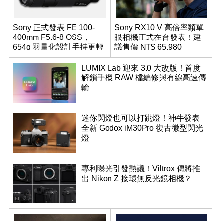
Sony 正式發表 FE 100-
Sony RX10 V 高倍率類單
400mm F5.6-8 OSS，
眼相機正式在台發表！建
654g 羽量化設計手持更輕
議售價 NT$ 65,980
鬆
LUMIX Lab 迎來 3.0 大改版！首度
解鎖手機 RAW 檔編修與有線高速傳
輸
迷你閃燈也可以打跳燈！神牛發表
全新 Godox iM30Pro 復古微型閃光
燈
專利曝光引發熱議！Viltrox 傳將推
出 Nikon Z 接環無反光鏡相機？