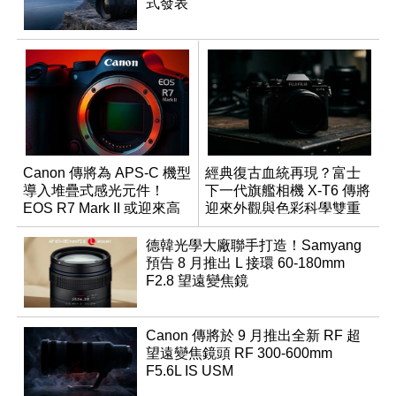
式發表
Canon 傳將為 APS-C 機型
經典復古血統再現？富士
導入堆疊式感光元件！
下一代旗艦相機 X-T6 傳將
EOS R7 Mark II 或迎來高
迎來外觀與色彩科學雙重
速讀出升級
優化
德韓光學大廠聯手打造！Samyang
預告 8 月推出 L 接環 60-180mm
F2.8 望遠變焦鏡
Canon 傳將於 9 月推出全新 RF 超
望遠變焦鏡頭 RF 300-600mm
F5.6L IS USM