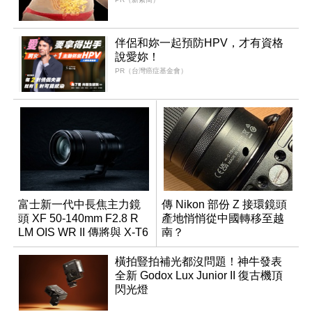
伴侶和妳一起預防HPV，才有資格
說愛妳！
PR（台灣癌症基金會）
富士新一代中長焦主力鏡
傳 Nikon 部份 Z 接環鏡頭
頭 XF 50-140mm F2.8 R
產地悄悄從中國轉移至越
LM OIS WR II 傳將與 X-T6
南？
同步亮相
橫拍豎拍補光都沒問題！神牛發表
全新 Godox Lux Junior II 復古機頂
閃光燈