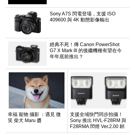
Sony A7S 閃電登場，支援 ISO
409600 與 4K 動態影像輸出
經典不死！傳 Canon PowerShot
G7 X Mark III 的後繼機種有望在今
年年底前推出？
幸福 寵物 攝影 ：遇見 微
支援全域快門同步拍攝！
笑 柴犬 Maru 醬
Sony 推出 HVL-F28RM 與
F28RMA 閃燈 Ver.2.00 韌
體