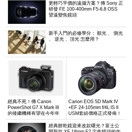
更輕巧平價的遠攝方案？傳 Sony 正
研發 FE 100-400mm F5-6.8 OSS
望遠變焦鏡頭
新手入門的必修學分： 順光 、 側光
、 逆光 、頂光 怎麼用？
經典不死！傳 Canon
Canon EOS 5D Mark IV
PowerShot G7 X Mark III
+EF 24-105mm f/4L IS II
的後繼機種有望在今年年
USM套組價格正式發佈！
底前推出？
經典餅乾鏡迎來改款曙光？富士公
開新款 XF 18mm F2 定焦鏡頭的內