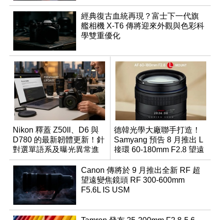
經典復古血統再現？富士下一代旗
艦相機 X-T6 傳將迎來外觀與色彩科
學雙重優化
Nikon 釋蓋 Z50II、D6 與
德韓光學大廠聯手打造！
D780 的最新韌體更新！針
Samyang 預告 8 月推出 L
對選單語系及曝光異常進
接環 60-180mm F2.8 望遠
行修復
變焦鏡
Canon 傳將於 9 月推出全新 RF 超
望遠變焦鏡頭 RF 300-600mm
F5.6L IS USM