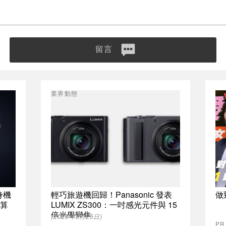
留言
業界動態
隨身機
輕巧旅遊機回歸！Panasonic 發表
做
運算
LUMIX ZS300：一吋感光元件與 15
倍光學變焦
(2026年3月25日)
P