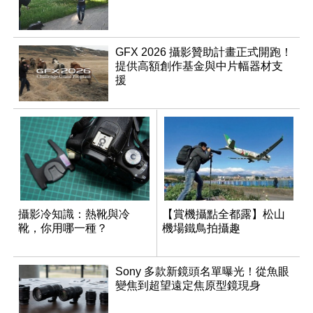
GFX 2026 攝影贊助計畫正式開跑！
提供高額創作基金與中片幅器材支
援
攝影冷知識：熱靴與冷
【賞機攝點全都露】松山
靴，你用哪一種？
機場鐵鳥拍攝趣
Sony 多款新鏡頭名單曝光！從魚眼
變焦到超望遠定焦原型鏡現身