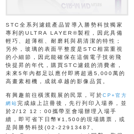
STC全系列濾鏡產品皆導入勝勢科技獨家
專利的ULTRA LAYER®製程，因此具備
輕巧、超薄框、耐磨耗與易清潔的特性；
另外，玻璃的表面平整度是STC相當重視
的小細節，因此能確保在這個電子技術飛
快提昇的年代，購買STC濾鏡的消費者，
未來5年內都足以應付即將超過5,000萬的
高畫素相機，成就卓越的影像品質。
有興趣前往橫濱觀展的民眾，可於
CP+官方
完成線上註冊後，先行列印入場券，並
網站
於2/12 12：00攜帶至會場辦理入場手
續，即可省下日幣¥1,500的現場購票，或
是與勝勢科技(02-22913487、