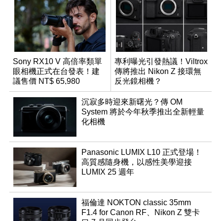
Sony RX10 V 高倍率類單
專利曝光引發熱議！Viltrox
眼相機正式在台發表！建
傳將推出 Nikon Z 接環無
議售價 NT$ 65,980
反光鏡相機？
沉寂多時迎來新曙光？傳 OM
System 將於今年秋季推出全新輕量
化相機
Panasonic LUMIX L10 正式登場！
高質感隨身機，以感性美學迎接
LUMIX 25 週年
福倫達 NOKTON classic 35mm
F1.4 for Canon RF、Nikon Z 雙卡