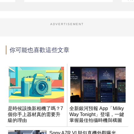
ADVERTISEMENT
你可能也喜歡這些文章
是時候該換新相機了嗎？7
全新銀河預報 App「Milky
個你手上器材真的需要升
Way Tonight」登場，一鍵
級的理由
掌握最佳拍攝時機與構圖
Sony A7R VI 疑似真機外觀曝光，