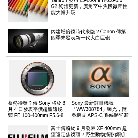
Tamron 發布 25-200mm F2.8-5.6
G2 韌體更新，廣角至中焦段微距性
能大幅升級
內建增倍鏡時代來臨？Canon 傳第
四季末發表新一代大白巨砲
蓄勢待發？傳 Sony 將於 8
Sony 最新註冊機號
月 4 日發表平價超望遠鏡
「WW308784」曝光，隨
頭 FE 100-400mm F5.6-8
身機或 APS-C 系統將迎新
成員？
富士傳將於 9 月發表 XF 400mm 超
望遠定焦鏡頭？野生動物攝影師期