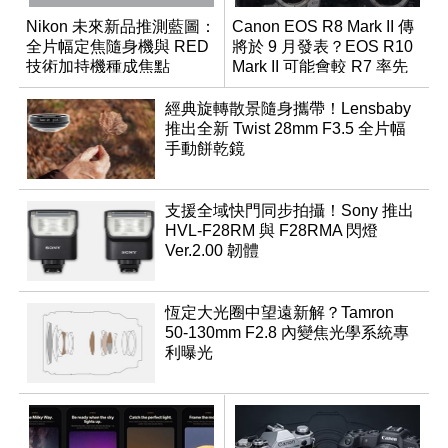
Nikon 未來新品推測藍圖：
Canon EOS R8 Mark II 傳
全片幅定焦隨身機與 RED
將於 9 月發表？EOS R10
技術加持機種成焦點
Mark II 可能會較 R7 率先
推出
經典旋轉散景隨身攜帶！Lensbaby
推出全新 Twist 28mm F3.5 全片幅
手動餅乾鏡
支援全域快門同步拍攝！Sony 推出
HVL-F28RM 與 F28RMA 閃燈
Ver.2.00 韌體
恆定大光圈中望遠新解？Tamron
50-130mm F2.8 內變焦光學系統專
利曝光