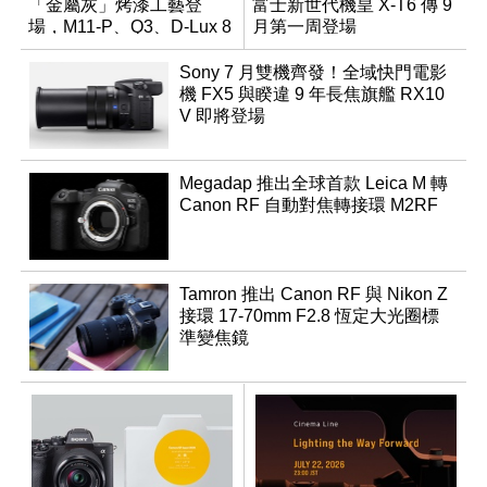
「金屬灰」烤漆工藝登
富士新世代機皇 X-T6 傳 9
場，M11-P、Q3、D-Lux 8
月第一周登場
領銜換裝
Sony 7 月雙機齊發！全域快門電影
機 FX5 與睽違 9 年長焦旗艦 RX10
V 即將登場
Megadap 推出全球首款 Leica M 轉
Canon RF 自動對焦轉接環 M2RF
Tamron 推出 Canon RF 與 Nikon Z
接環 17-70mm F2.8 恆定大光圈標
準變焦鏡