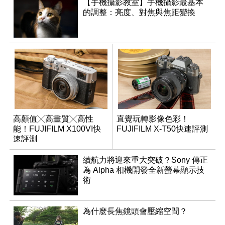
【手機攝影教室】手機攝影最基本
的調整：亮度、對焦與焦距變換
高顏值╳高畫質╳高性
直覺玩轉影像色彩！
能！FUJIFILM X100VI快
FUJIFILM X-T50快速評測
速評測
續航力將迎來重大突破？Sony 傳正
為 Alpha 相機開發全新螢幕顯示技
術
為什麼長焦鏡頭會壓縮空間？