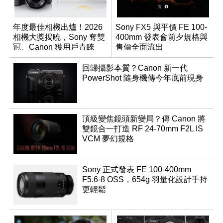
年度最佳相機出爐！2026
Sony FX5 與平價 FE 100-
相機大獎揭曉，Sony 奪雙
400mm 發表會前夕規格與
冠、Canon 獲用戶青睞
售價全面流出
回歸攝影本質？Canon 新一代
PowerShot 隨身機傳今年底前現身
頂級變焦鏡頭新變局？傳 Canon 將
雙鏡合一打造 RF 24-70mm F2L IS
VCM 夢幻規格
Sony 正式發表 FE 100-400mm
F5.6-8 OSS，654g 羽量化設計手持
更輕鬆