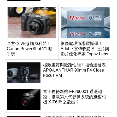
全方位 Vlog 隨身利器！
影像處理市場震撼彈！
Canon PowerShot V1 動
Adobe 宣佈收購 AI 照片與
手玩
影片優化專家 Topaz Labs
極致畫質與微距性能！福倫達發表
APO-LANTHAR 90mm F4 Close
Focus VM
富士神祕新機 FF260001 通過認
證，搭載第六代影像系統的旗艦相
機 X-T6 呼之欲出？