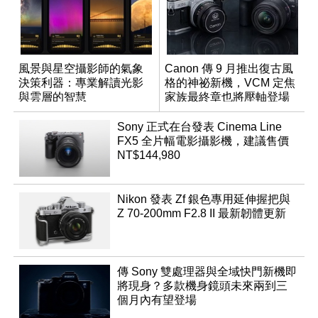
風景與星空攝影師的氣象
Canon 傳 9 月推出復古風
決策利器：專業解讀光影
格的神祕新機，VCM 定焦
與雲層的智慧
家族最終章也將壓軸登場
App「Atmos」登場
Sony 正式在台發表 Cinema Line
FX5 全片幅電影攝影機，建議售價
NT$144,980
Nikon 發表 Zf 銀色專用延伸握把與
Z 70-200mm F2.8 II 最新韌體更新
傳 Sony 雙處理器與全域快門新機即
將現身？多款機身鏡頭未來兩到三
個月內有望登場