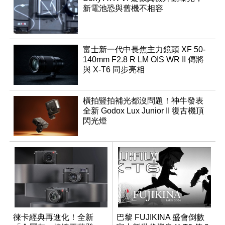
新電池恐與舊機不相容
富士新一代中長焦主力鏡頭 XF 50-
140mm F2.8 R LM OIS WR II 傳將
與 X-T6 同步亮相
橫拍豎拍補光都沒問題！神牛發表
全新 Godox Lux Junior II 復古機頂
閃光燈
徠卡經典再進化！全新
巴黎 FUJIKINA 盛會倒數