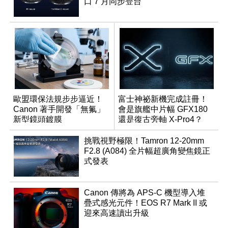
口 7 月同步登台
歐盟環保法規步步逼近！
富士神祕新機完成註冊！
Canon 著手開發「無氟」
會是旗艦中片幅 GFX180
新型鏡頭鍍膜
還是復古旁軸 X-Pro4？
挑戰視野極限！Tamron 12-20mm
F2.8 (A084) 全片幅超廣角變焦鏡正
式發表
Canon 傳將為 APS-C 機型導入堆
疊式感光元件！EOS R7 Mark II 或
迎來高速讀出升級