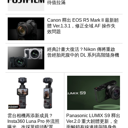
待值拉滿
Canon 釋出 EOS R5 Mark II 最新韌
體 Ver.1.3.1，修正全域 AF 操作失
效問題
經典計畫大復活？Nikon 傳將重啟
曾經胎死腹中的 DL 系列高階隨身機
雲台相機再添新成員？
Panasonic LUMIX S9 釋出
Insta360 Luna Pro 外流照
Ver.2.0 重大韌體更新，全
曝光，改採單鏡頭配置
面解鎖有線連接與隨身色