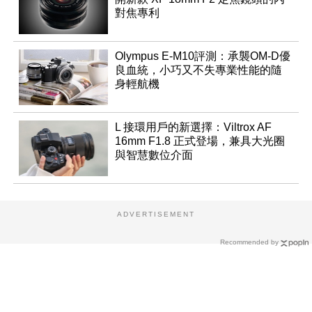
對焦專利
Olympus E-M10評測：承襲OM-D優
良血統，小巧又不失專業性能的隨
身輕航機
L 接環用戶的新選擇：Viltrox AF
16mm F1.8 正式登場，兼具大光圈
與智慧數位介面
ADVERTISEMENT
Recommended by