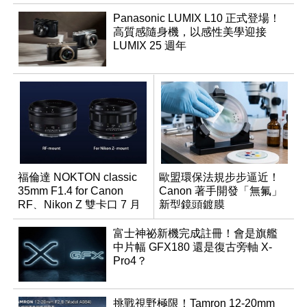
Panasonic LUMIX L10 正式登場！
高質感隨身機，以感性美學迎接
LUMIX 25 週年
福倫達 NOKTON classic
歐盟環保法規步步逼近！
35mm F1.4 for Canon
Canon 著手開發「無氟」
RF、Nikon Z 雙卡口 7 月
新型鏡頭鍍膜
同步登台
富士神祕新機完成註冊！會是旗艦
中片幅 GFX180 還是復古旁軸 X-
Pro4？
挑戰視野極限！Tamron 12-20mm