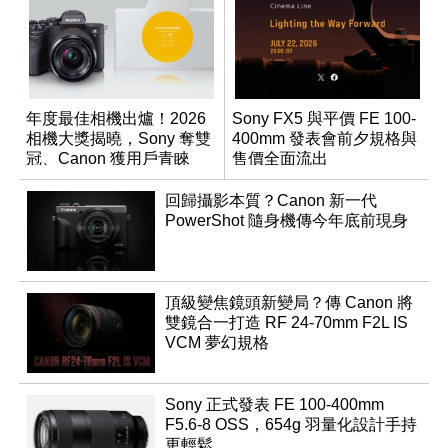
年度最佳相機出爐！2026
Sony FX5 與平價 FE 100-
相機大獎揭曉，Sony 奪雙
400mm 發表會前夕規格與
冠、Canon 獲用戶青睞
售價全面流出
回歸攝影本質？Canon 新一代
PowerShot 隨身機傳今年底前現身
頂級變焦鏡頭新變局？傳 Canon 將
雙鏡合一打造 RF 24-70mm F2L IS
VCM 夢幻規格
Sony 正式發表 FE 100-400mm
F5.6-8 OSS，654g 羽量化設計手持
更輕鬆