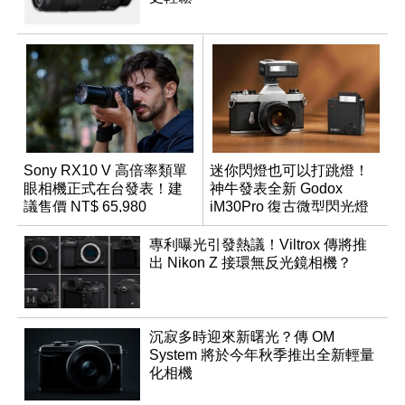
Sony RX10 V 高倍率類單
迷你閃燈也可以打跳燈！
眼相機正式在台發表！建
神牛發表全新 Godox
議售價 NT$ 65,980
iM30Pro 復古微型閃光燈
專利曝光引發熱議！Viltrox 傳將推
出 Nikon Z 接環無反光鏡相機？
沉寂多時迎來新曙光？傳 OM
System 將於今年秋季推出全新輕量
化相機