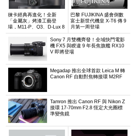
徠卡經典再進化！全新
巴黎 FUJIKINA 盛會倒數
「金屬灰」烤漆工藝登
富士新世代機皇 X-T6 傳 9
場，M11-P、Q3、D-Lux 8
月第一周登場
領銜換裝
Sony 7 月雙機齊發！全域快門電影
機 FX5 與睽違 9 年長焦旗艦 RX10
V 即將登場
Megadap 推出全球首款 Leica M 轉
Canon RF 自動對焦轉接環 M2RF
Tamron 推出 Canon RF 與 Nikon Z
接環 17-70mm F2.8 恆定大光圈標
準變焦鏡