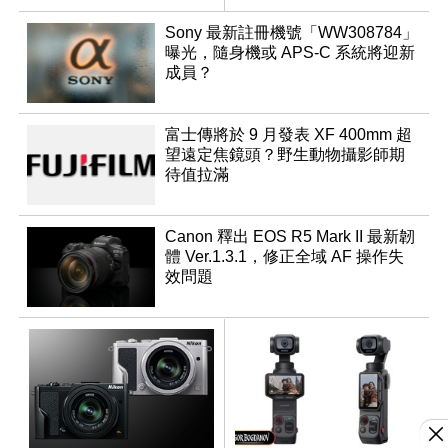
Sony 最新註冊機號「WW308784」
曝光，隨身機或 APS-C 系統將迎新
成員？
富士傳將於 9 月發表 XF 400mm 超
望遠定焦鏡頭？野生動物攝影師期
待值拉滿
Canon 釋出 EOS R5 Mark II 最新韌
體 Ver.1.3.1，修正全域 AF 操作失
效問題