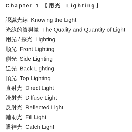
Chapter 1 【用光 Lighting】
認識光線 Knowing the Light
光線的質與量 The Quality and Quantity of Light
用光 / 採光 Lighting
順光 Front Lighting
側光 Side Lighting
逆光 Back Lighting
頂光 Top Lighting
直射光 Direct Light
漫射光 Diffuse Light
反射光 Reflected Light
輔助光 Fill Light
眼神光 Catch Light