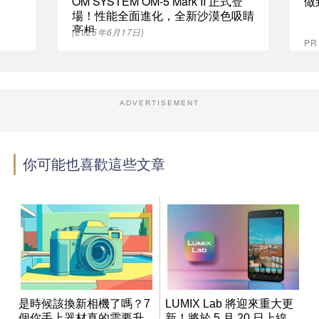
OM SYSTEM OM-5 Mark II 正式登
做
場！性能全面進化，全新沙漠色吸睛
亮相
(2025年6月17日)
P
ADVERTISEMENT
你可能也喜歡這些文章
是時候該換新相機了嗎？7
LUMIX Lab 將迎來重大更
個你手上器材真的需要升
新！將於 5 月 20 日上線，