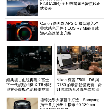
F2.8 (A084) 全片幅超廣角變焦鏡正
式發表
Canon 傳將為 APS-C 機型導入堆
疊式感光元件！EOS R7 Mark II 或
迎來高速讀出升級
經典復古血統再現？富士
Nikon 釋蓋 Z50II、D6 與
下一代旗艦相機 X-T6 傳將
D780 的最新韌體更新！針
迎來外觀與色彩科學雙重
對選單語系及曝光異常進
優化
行修復
德韓光學大廠聯手打造！Samyang
預告 8 月推出 L 接環 60-180mm