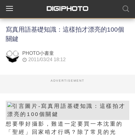
寫真用語基礎知識：這樣拍才漂亮的100個
關鍵
PHOTO小書童
2011/03/24 18:12
ADVERTISEMENT
想要學好攝影，難道一定要買一本沈重的
「聖經」回家啃才行嗎？除了常見的光