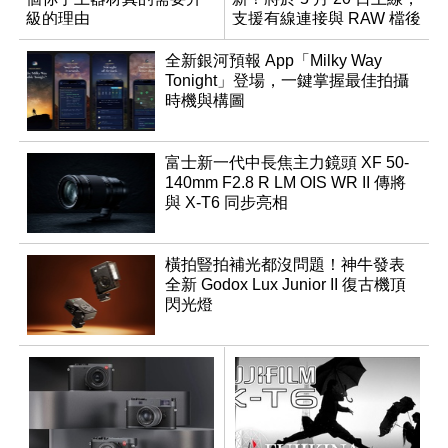
級的理由
支援有線連接與 RAW 檔後
製
全新銀河預報 App「Milky Way
Tonight」登場，一鍵掌握最佳拍攝
時機與構圖
富士新一代中長焦主力鏡頭 XF 50-
140mm F2.8 R LM OIS WR II 傳將
與 X-T6 同步亮相
橫拍豎拍補光都沒問題！神牛發表
全新 Godox Lux Junior II 復古機頂
閃光燈