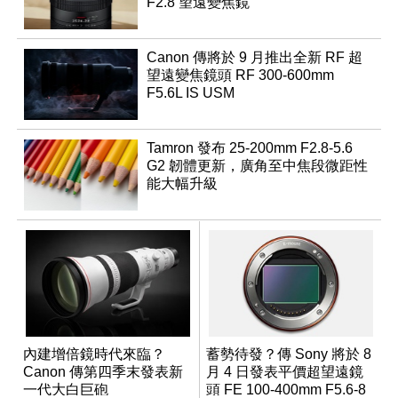
F2.8 望遠變焦鏡
Canon 傳將於 9 月推出全新 RF 超
望遠變焦鏡頭 RF 300-600mm
F5.6L IS USM
Tamron 發布 25-200mm F2.8-5.6
G2 韌體更新，廣角至中焦段微距性
能大幅升級
內建增倍鏡時代來臨？
蓄勢待發？傳 Sony 將於 8
Canon 傳第四季末發表新
月 4 日發表平價超望遠鏡
一代大白巨砲
頭 FE 100-400mm F5.6-8