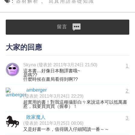
器材解析
寫真用語基礎知識
、
留言
大家的回應
Skyna (發表於 2011年3月24日 21:50)
1
這本書…好像日本翻譯書哦~
是嗎??
什麼時候在書局看得到啊??
amberger
2
(發表於 2011年3月24日 22:29)
超實用的書！對我這種攝影白ㄘ來說這本可以抵萬書
惹，我要買買買（握拳）！
敗家魔人
3
(發表於 2011年3月25日 08:06)
又是好書一本，值得購入仔細閱讀一番～～