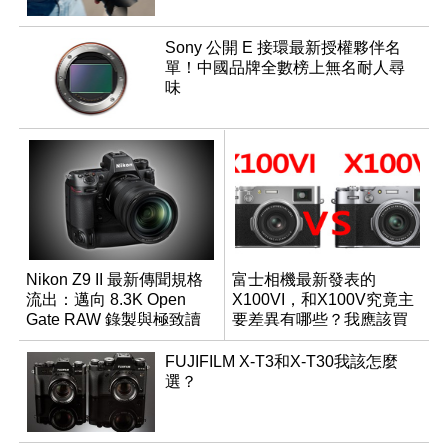
Sony 公開 E 接環最新授權夥伴名
單！中國品牌全數榜上無名耐人尋
味
Nikon Z9 II 最新傳聞規格
富士相機最新發表的
流出：邁向 8.3K Open
X100VI，和X100V究竟主
Gate RAW 錄製與極致讀
要差異有哪些？我應該買
取速度
哪一台？
FUJIFILM X-T3和X-T30我該怎麼
選？