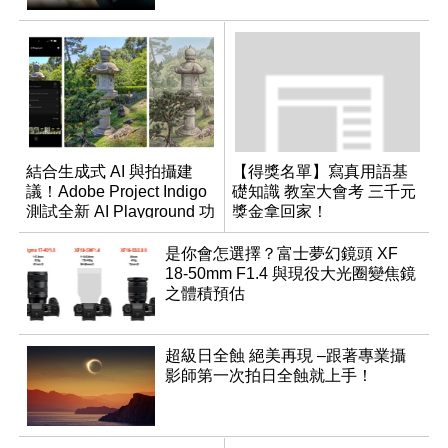
結合生成式 AI 與拍攝建
【得獎名單】寫真用語基
議！Adobe Project Indigo
礎知識 教室大會考 三千元
測試全新 AI Playground 功
獎金拿回家！
能
是你會怎選擇？富士夢幻鏡頭 XF
18-50mm F1.4 與現役大光圈變焦鏡
之體積預估
超級日全蝕 絕美再現 –跟著專業攝
影師第一次拍日全蝕就上手！