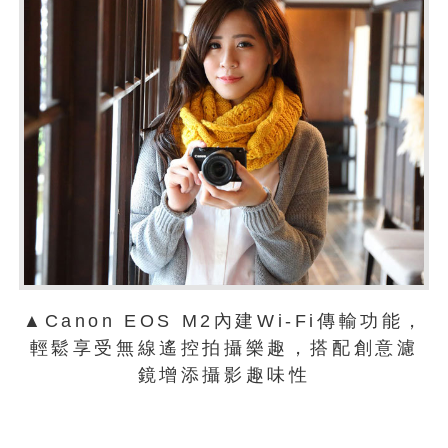
▲Canon EOS M2內建Wi-Fi傳輸功能，
輕鬆享受無線遙控拍攝樂趣，搭配創意濾
鏡增添攝影趣味性