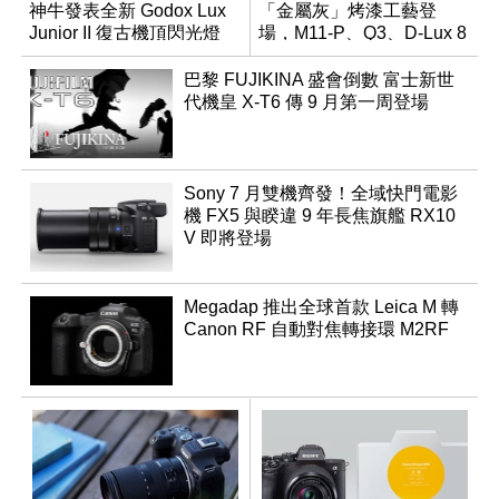
神牛發表全新 Godox Lux
「金屬灰」烤漆工藝登
Junior II 復古機頂閃光燈
場，M11-P、Q3、D-Lux 8
領銜換裝
巴黎 FUJIKINA 盛會倒數 富士新世
代機皇 X-T6 傳 9 月第一周登場
Sony 7 月雙機齊發！全域快門電影
機 FX5 與睽違 9 年長焦旗艦 RX10
V 即將登場
Megadap 推出全球首款 Leica M 轉
Canon RF 自動對焦轉接環 M2RF