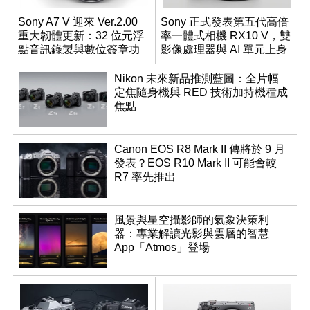
Sony A7 V 迎來 Ver.2.00
Sony 正式發表第五代高倍
重大韌體更新：32 位元浮
率一體式相機 RX10 V，雙
點音訊錄製與數位簽章功
影像處理器與 AI 單元上身
能登場
Nikon 未來新品推測藍圖：全片幅
定焦隨身機與 RED 技術加持機種成
焦點
Canon EOS R8 Mark II 傳將於 9 月
發表？EOS R10 Mark II 可能會較
R7 率先推出
風景與星空攝影師的氣象決策利
器：專業解讀光影與雲層的智慧
App「Atmos」登場