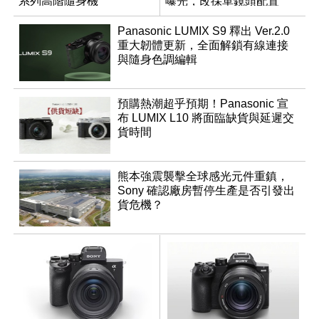
系列高階隨身機
曝光，改採單鏡頭配置
Panasonic LUMIX S9 釋出 Ver.2.0
重大韌體更新，全面解鎖有線連接
與隨身色調編輯
預購熱潮超乎預期！Panasonic 宣
布 LUMIX L10 將面臨缺貨與延遲交
貨時間
熊本強震襲擊全球感光元件重鎮，
Sony 確認廠房暫停生產是否引發出
貨危機？