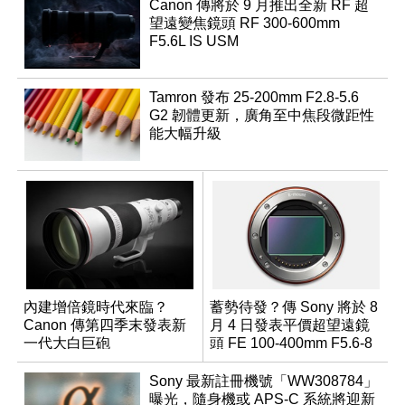
Canon 傳將於 9 月推出全新 RF 超
望遠變焦鏡頭 RF 300-600mm
F5.6L IS USM
Tamron 發布 25-200mm F2.8-5.6
G2 韌體更新，廣角至中焦段微距性
能大幅升級
內建增倍鏡時代來臨？
蓄勢待發？傳 Sony 將於 8
Canon 傳第四季末發表新
月 4 日發表平價超望遠鏡
一代大白巨砲
頭 FE 100-400mm F5.6-8
Sony 最新註冊機號「WW308784」
曝光，隨身機或 APS-C 系統將迎新