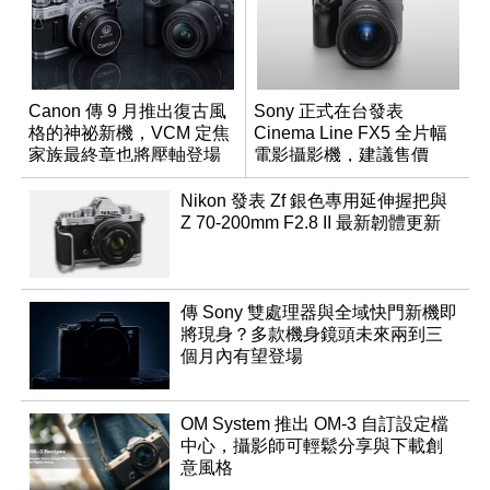
Canon 傳 9 月推出復古風
Sony 正式在台發表
格的神祕新機，VCM 定焦
Cinema Line FX5 全片幅
家族最終章也將壓軸登場
電影攝影機，建議售價
NT$144,980
Nikon 發表 Zf 銀色專用延伸握把與
Z 70-200mm F2.8 II 最新韌體更新
傳 Sony 雙處理器與全域快門新機即
將現身？多款機身鏡頭未來兩到三
個月內有望登場
OM System 推出 OM-3 自訂設定檔
中心，攝影師可輕鬆分享與下載創
意風格