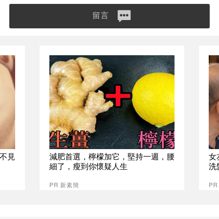
留言
不見
減肥首選，檸檬加它，堅持一週，腰
女
細了，瘦到你懷疑人生
洗
PR 新素簡
P