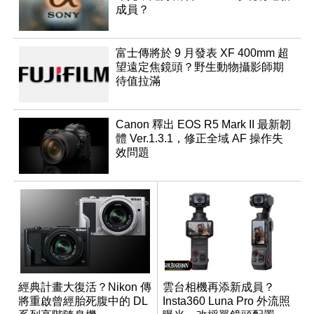
成員？
富士傳將於 9 月發表 XF 400mm 超
望遠定焦鏡頭？野生動物攝影師期
待值拉滿
Canon 釋出 EOS R5 Mark II 最新韌
體 Ver.1.3.1，修正全域 AF 操作失
效問題
經典計畫大復活？Nikon 傳
雲台相機再添新成員？
將重啟曾經胎死腹中的 DL
Insta360 Luna Pro 外流照