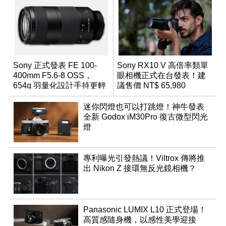
Sony 正式發表 FE 100-
Sony RX10 V 高倍率類單
400mm F5.6-8 OSS，
眼相機正式在台發表！建
654g 羽量化設計手持更輕
議售價 NT$ 65,980
鬆
迷你閃燈也可以打跳燈！神牛發表
全新 Godox iM30Pro 復古微型閃光
燈
專利曝光引發熱議！Viltrox 傳將推
出 Nikon Z 接環無反光鏡相機？
Panasonic LUMIX L10 正式登場！
高質感隨身機，以感性美學迎接