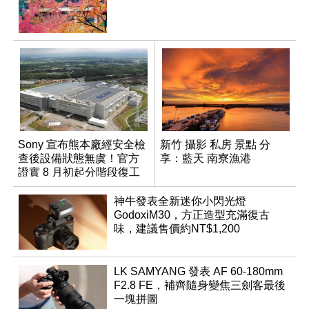
Sony 宣布熊本廠經安全檢
新竹 攝影 私房 景點 分
查後設備狀態無虞！官方
享：藍天 南寮漁港
證實 8 月初起分階段復工
神牛發表全新迷你小閃光燈
GodoxiM30，方正造型充滿復古
味，建議售價約NT$1,200
LK SAMYANG 發表 AF 60-180mm
F2.8 FE，補齊隨身變焦三劍客最後
一塊拼圖