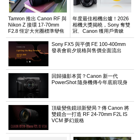
Tamron 推出 Canon RF 與
年度最佳相機出爐！2026
Nikon Z 接環 17-70mm
相機大獎揭曉，Sony 奪雙
F2.8 恆定大光圈標準變焦
冠、Canon 獲用戶青睞
鏡
Sony FX5 與平價 FE 100-400mm
發表會前夕規格與售價全面流出
回歸攝影本質？Canon 新一代
PowerShot 隨身機傳今年底前現身
頂級變焦鏡頭新變局？傳 Canon 將
雙鏡合一打造 RF 24-70mm F2L IS
VCM 夢幻規格