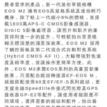
費者需求的產品，新一代迷你單眼相機
EOS M2 擁有EOS高規格系統及迷你輕巧
機身，除了較上一代縮小8%的體積，並搭
載1800萬APS-C CMOS影像感測器、
DIGIC 5影像處理器，讓照片和影片的畫
質得到進一步的提升，可輕鬆拍出背景模
糊主體清楚的淺景深效果。EOS M2 採用
了觸控面板及第二代混合式自動對焦系統
(Hybrid CMOS AF II)，大幅增強對焦速
度及精準度，並讓操作更簡單方便。此
外，EOS M2承襲EOS系列的高畫質影像
效果，只需配合鏡頭轉接器EF-EOS M，
就能搭配使用60支EF/EF-S系列鏡頭，更
支援全線Speedlite外接式閃光燈及GPS
接收器GP-E2等配件，讓使用者能因應不
同環境，選擇需要的鏡頭和配件，拍出最