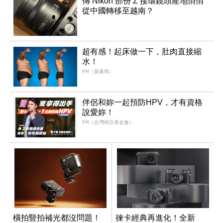
傳 Nikon 部份 Z 接環鏡頭產地悄悄
從中國轉移至越南？
超有感！起床做一下，肚肉直接縮
水！
PR（新素簡）
伴侶和妳一起預防HPV，才有資格
說愛妳！
PR（台灣癌症基金會）
橫拍豎拍補光都沒問題！
徠卡經典再進化！全新