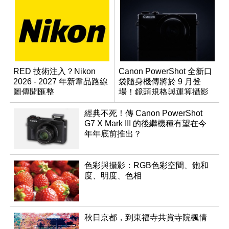
RED 技術注入？Nikon
Canon PowerShot 全新口
2026 - 2027 年新韋品路線
袋隨身機傳將於 9 月登
圖傳聞匯整
場！鏡頭規格與運算攝影
升級成為焦點
經典不死！傳 Canon PowerShot
G7 X Mark III 的後繼機種有望在今
年年底前推出？
色彩與攝影：RGB色彩空間、飽和
度、明度、色相
秋日京都，到東福寺共賞寺院楓情