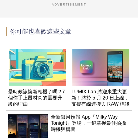
ADVERTISEMENT
你可能也喜歡這些文章
是時候該換新相機了嗎？7
LUMIX Lab 將迎來重大更
個你手上器材真的需要升
新！將於 5 月 20 日上線，
級的理由
支援有線連接與 RAW 檔後
製
全新銀河預報 App「Milky Way
Tonight」登場，一鍵掌握最佳拍攝
時機與構圖