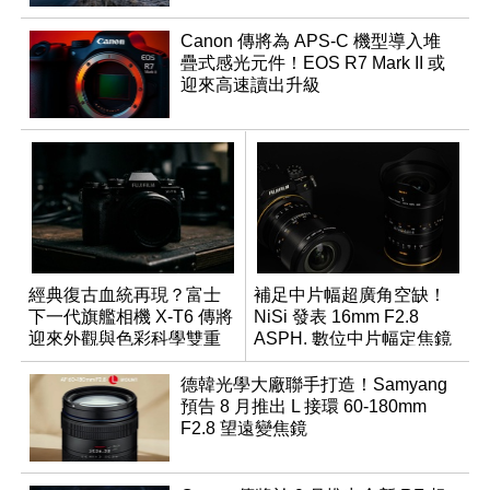
Canon 傳將為 APS-C 機型導入堆
疊式感光元件！EOS R7 Mark II 或
迎來高速讀出升級
經典復古血統再現？富士
補足中片幅超廣角空缺！
下一代旗艦相機 X-T6 傳將
NiSi 發表 16mm F2.8
迎來外觀與色彩科學雙重
ASPH. 數位中片幅定焦鏡
優化
德韓光學大廠聯手打造！Samyang
預告 8 月推出 L 接環 60-180mm
F2.8 望遠變焦鏡