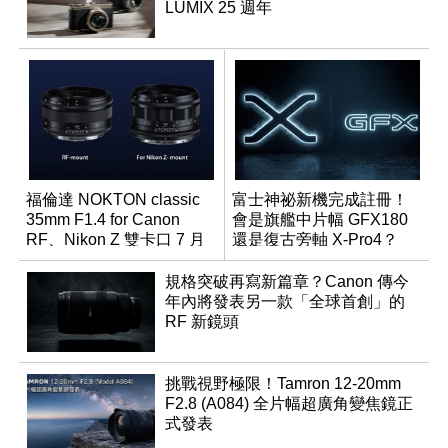
LUMIX 25 週年
福倫達 NOKTON classic
富士神祕新機完成註冊！
35mm F1.4 for Canon
會是旗艦中片幅 GFX180
RF、Nikon Z 雙卡口 7 月
還是復古旁軸 X-Pro4？
同步登台
規格突破再寫新篇章？Canon 傳今
年內將發表另一款「全球首創」的
RF 新鏡頭
挑戰視野極限！Tamron 12-20mm
F2.8 (A084) 全片幅超廣角變焦鏡正
式發表