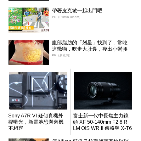
帶著皮克敏一起出門吧
PR（Pikmin Bloom）
腹部脂肪的「剋星」找到了，常吃
這幾物，吃走大肚囊，瘦出小蠻腰
PR（新素簡）
Sony A7R VI 疑似真機外
富士新一代中長焦主力鏡
觀曝光，新電池恐與舊機
頭 XF 50-140mm F2.8 R
不相容
LM OIS WR II 傳將與 X-T6
同步亮相