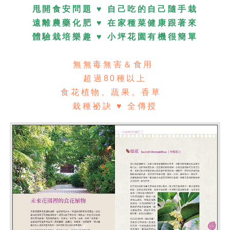
甩開食安問題 ♥ 自己吃的自己隨手栽
遠離農藥化肥 ♥ 在家種菜健康跟著來
體驗栽培樂趣 ♥ 小坪花園有機很簡單
無無毒無害＆食用
超過80種以上
食花植物。蔬果。香草
栽種祕訣
♥
全傳授