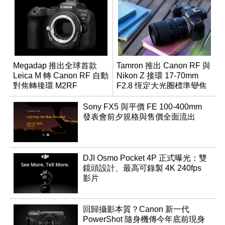
Megadap 推出全球首款
Tamron 推出 Canon RF 與
Leica M 轉 Canon RF 自動
Nikon Z 接環 17-70mm
對焦轉接環 M2RF
F2.8 恆定大光圈標準變焦
鏡
Sony FX5 與平價 FE 100-400mm
發表會前夕規格與售價全面流出
DJI Osmo Pocket 4P 正式曝光：雙
鏡頭設計、最高可錄製 4K 240fps
影片
回歸攝影本質？Canon 新一代
PowerShot 隨身機傳今年底前現身