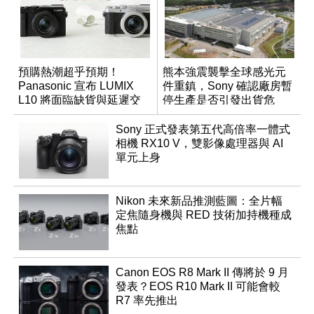
預購熱潮超乎預期！
熊本強震襲擊全球感光元
Panasonic 宣布 LUMIX
件重鎮，Sony 確認廠房暫
L10 將面臨缺貨與延遲交
停生產是否引發出貨危
貨時間
機？
Sony 正式發表第五代高倍率一體式
相機 RX10 V，雙影像處理器與 AI
單元上身
Nikon 未來新品推測藍圖：全片幅
定焦隨身機與 RED 技術加持機種成
焦點
Canon EOS R8 Mark II 傳將於 9 月
發表？EOS R10 Mark II 可能會較
R7 率先推出