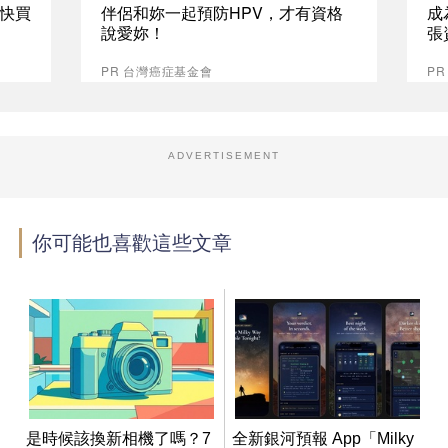
快買
伴侶和妳一起預防HPV，才有資格
成
說愛妳！
張
PR 台灣癌症基金會
P
ADVERTISEMENT
你可能也喜歡這些文章
是時候該換新相機了嗎？7
全新銀河預報 App「Milky