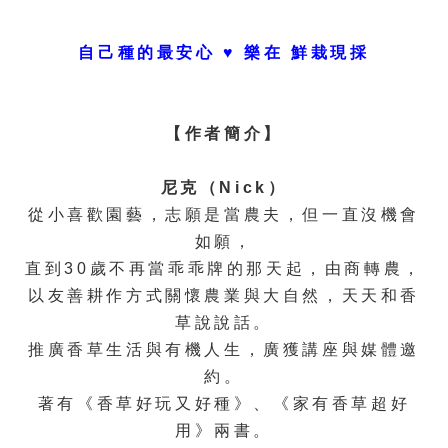
自己種的最安心 ♥ 樂在 鮮栽現採
【作者簡介】
尼克（Nick）
從小喜歡園藝，志願是當農夫，但一直沒機會
如願，
直到30歲不再當乖乖牌的那天起，由商轉農，
以友善耕作方式關懷農業與大自然，天天和香
草說說話。
推廣香草生活與有機人生，廣獲講座與媒體邀
約。
著有《香草好玩又好種》、《家有香草超好
用》兩書。