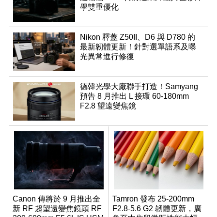
學雙重優化
Nikon 釋蓋 Z50II、D6 與 D780 的
最新韌體更新！針對選單語系及曝
光異常進行修復
德韓光學大廠聯手打造！Samyang
預告 8 月推出 L 接環 60-180mm
F2.8 望遠變焦鏡
Canon 傳將於 9 月推出全
Tamron 發布 25-200mm
新 RF 超望遠變焦鏡頭 RF
F2.8-5.6 G2 韌體更新，廣