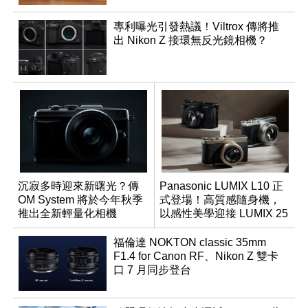
專利曝光引發熱議！Viltrox 傳將推
出 Nikon Z 接環無反光鏡相機？
沉寂多時迎來新曙光？傳
Panasonic LUMIX L10 正
OM System 將於今年秋季
式登場！高質感隨身機，
推出全新輕量化相機
以感性美學迎接 LUMIX 25
週年
福倫達 NOKTON classic 35mm
F1.4 for Canon RF、Nikon Z 雙卡
口 7 月同步登台