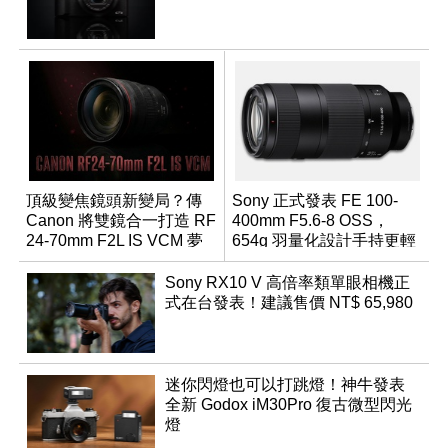
頂級變焦鏡頭新變局？傳
Sony 正式發表 FE 100-
Canon 將雙鏡合一打造 RF
400mm F5.6-8 OSS，
24-70mm F2L IS VCM 夢
654g 羽量化設計手持更輕
幻規格
鬆
Sony RX10 V 高倍率類單眼相機正
式在台發表！建議售價 NT$ 65,980
迷你閃燈也可以打跳燈！神牛發表
全新 Godox iM30Pro 復古微型閃光
燈