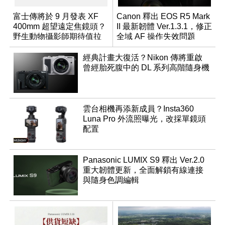
富士傳將於 9 月發表 XF
Canon 釋出 EOS R5 Mark
400mm 超望遠定焦鏡頭？
II 最新韌體 Ver.1.3.1，修正
野生動物攝影師期待值拉
全域 AF 操作失效問題
滿
經典計畫大復活？Nikon 傳將重啟
曾經胎死腹中的 DL 系列高階隨身機
雲台相機再添新成員？Insta360
Luna Pro 外流照曝光，改採單鏡頭
配置
Panasonic LUMIX S9 釋出 Ver.2.0
重大韌體更新，全面解鎖有線連接
與隨身色調編輯