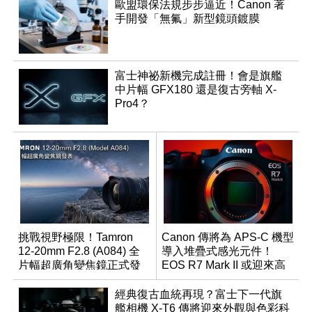
歐盟環保法規步步逼近！Canon 著
手開發「無氟」新型鏡頭鍍膜
富士神祕新機完成註冊！會是旗艦
中片幅 GFX180 還是復古旁軸 X-
Pro4？
挑戰視野極限！Tamron
Canon 傳將為 APS-C 機型
12-20mm F2.8 (A084) 全
導入堆疊式感光元件！
片幅超廣角變焦鏡正式發
EOS R7 Mark II 或迎來高
表
速讀出升級
經典復古血統再現？富士下一代旗
艦相機 X-T6 傳將迎來外觀與色彩科