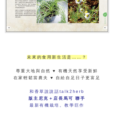
未來的食用新生活是……？
尊重大地與自然 ♥ 有機天然享受新鮮
在家輕鬆當農夫 ♥ 自給自足日子更富足
和香草說說話talk2herb
版主尼克＋店長馬可 聯手
最新有機栽培。教學巨作