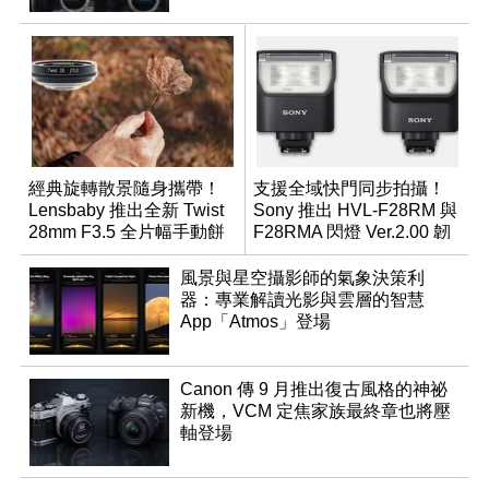
經典旋轉散景隨身攜帶！
支援全域快門同步拍攝！
Lensbaby 推出全新 Twist
Sony 推出 HVL-F28RM 與
28mm F3.5 全片幅手動餅
F28RMA 閃燈 Ver.2.00 韌
乾鏡
體
風景與星空攝影師的氣象決策利
器：專業解讀光影與雲層的智慧
App「Atmos」登場
Canon 傳 9 月推出復古風格的神祕
新機，VCM 定焦家族最終章也將壓
軸登場