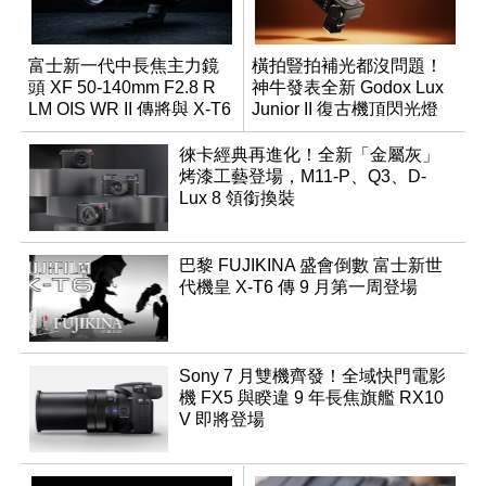
富士新一代中長焦主力鏡
橫拍豎拍補光都沒問題！
頭 XF 50-140mm F2.8 R
神牛發表全新 Godox Lux
LM OIS WR II 傳將與 X-T6
Junior II 復古機頂閃光燈
同步亮相
徠卡經典再進化！全新「金屬灰」
烤漆工藝登場，M11-P、Q3、D-
Lux 8 領銜換裝
巴黎 FUJIKINA 盛會倒數 富士新世
代機皇 X-T6 傳 9 月第一周登場
Sony 7 月雙機齊發！全域快門電影
機 FX5 與睽違 9 年長焦旗艦 RX10
V 即將登場