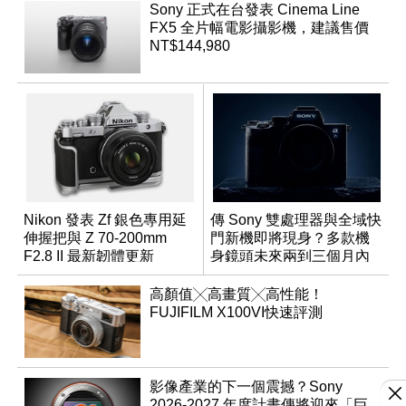
Sony 正式在台發表 Cinema Line
FX5 全片幅電影攝影機，建議售價
NT$144,980
Nikon 發表 Zf 銀色專用延
傳 Sony 雙處理器與全域快
伸握把與 Z 70-200mm
門新機即將現身？多款機
F2.8 II 最新韌體更新
身鏡頭未來兩到三個月內
有望登場
高顏值╳高畫質╳高性能！
FUJIFILM X100VI快速評測
影像產業的下一個震撼？Sony
2026-2027 年度計畫傳將迎來「巨