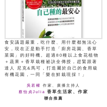
食安議題嚴重，吃什麼、用什麼都無法心
安，現在正是動手打造「廚房花園、香草
菜園」的好時機。超過80種以上食花植物
＋蔬果＋香草栽種祕訣全傳授，趕緊跟著
達人 尼克&馬可，打造屬於自己的食用級
有機花園，一同「樂在鮮栽現採！」
吳若權
作家、廣播主持人
香草生活家、作家
蔡怡貞Julia
聯合推薦