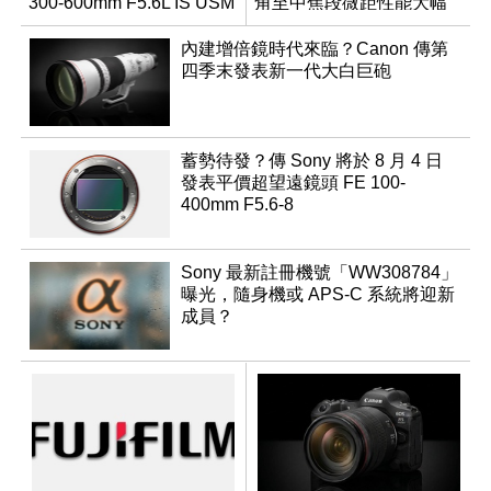
300-600mm F5.6L IS USM
角至中焦段微距性能大幅
升級
內建增倍鏡時代來臨？Canon 傳第
四季末發表新一代大白巨砲
蓄勢待發？傳 Sony 將於 8 月 4 日
發表平價超望遠鏡頭 FE 100-
400mm F5.6-8
Sony 最新註冊機號「WW308784」
曝光，隨身機或 APS-C 系統將迎新
成員？