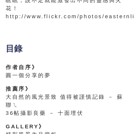
瞧瞧，說不定就能激發出不同的靈感與火
花！
http://www.flickr.com/photos/easternl
目錄
作者自序》
圓一個分享的夢
推薦序》
大自然的風光景致 值得被謹慎記錄 － 蘇
聯ㄟ
36帖攝影良藥 － 十面埋伏
GALLERY》