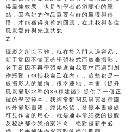
得最佳效果，也是初學者必須關心的重
點，因為好的作品還要有好的呈現與傳
播，才能獲得良善的回應，在此我與各位
風景愛好與先進共勉
之！
攝影之所以困難，就在於入門太過容易，
新手常因不懂正確學習模式而放棄攝影，
老手卻因不再學習精進自我要求而遇到創
作瓶頸（包括我自己在內），這些都是一
般攝影人的通病，很幸運地，本書《提升
風景攝影水準的36種建議》提供了一個正
確的學習範本，我經常翻閱及購買各種國
內外攝影書籍，經比較後，發覺本書處處
可見作者的用心，就是連非常細微的提醒
及秘訣都令我拍案叫奇，絕對是新手必
備、老手解決攝影盲點的絕佳良藥。