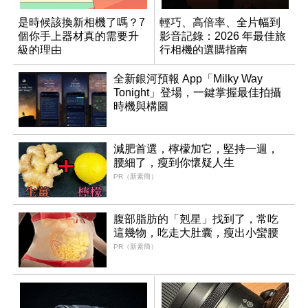
是時候該換新相機了嗎？7
輕巧、高倍率、全片幅到
個你手上器材真的需要升
影音記錄：2026 年最佳旅
級的理由
行相機的選購指南
全新銀河預報 App「Milky Way
Tonight」登場，一鍵掌握最佳拍攝
時機與構圖
減肥首選，檸檬加它，堅持一週，
腰細了，瘦到你懷疑人生
PR（新素簡）
腹部脂肪的「剋星」找到了，常吃
這幾物，吃走大肚囊，瘦出小蠻腰
PR（新素簡）