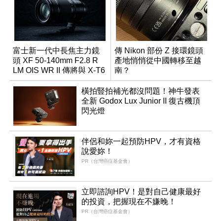
富士新一代中長焦主力鏡
傳 Nikon 部份 Z 接環鏡頭
頭 XF 50-140mm F2.8 R
產地悄悄從中國轉移至越
LM OIS WR II 傳將與 X-T6
南？
同步亮相
橫拍豎拍補光都沒問題！神牛發表
全新 Godox Lux Junior II 復古機頂
閃光燈
伴侶和妳一起預防HPV，才有資格
說愛妳！
PR（台灣癌症基金會）
立即諮詢HPV！是對自己健康最好
的投資，把握現在不嫌晚！
PR（台灣癌症基金會）