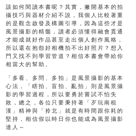
該如何閱讀本書呢？其實，撇開基本的拍
攝技巧與器材介紹不說，我個人比較著重
的是觀念啟發及構圖引導，因為這些才是
風景攝影的精髓，讀者必須懂得融會貫通
才能成就好作品甚至走出個人創作風格，
所以還在抱怨好相機拍不出好照片？想入
門又找不到學習管道？相信本書會帶給你
相當大的幫助。
「多看、多問、多拍」是風景攝影的基本
心法，「瞎拍、盲拍、亂拍」則是風景攝
影的學習過程，所以要勇於嘗試不怕失
敗，總之，各位只要秉持著「歹玩南租
漢」精神與「拎北」就是有時間跟你耗的
堅持，相信假以時日你也能成為風景攝影
達人～