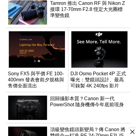
Tamron 推出 Canon RF 與 Nikon Z
接環 17-70mm F2.8 恆定大光圈標
準變焦鏡
Sony FX5 與平價 FE 100-
DJI Osmo Pocket 4P 正式
400mm 發表會前夕規格與
曝光：雙鏡頭設計、最高
售價全面流出
可錄製 4K 240fps 影片
回歸攝影本質？Canon 新一代
PowerShot 隨身機傳今年底前現身
頂級變焦鏡頭新變局？傳 Canon 將
雙鏡合一打造 RF 24-70mm F2L IS