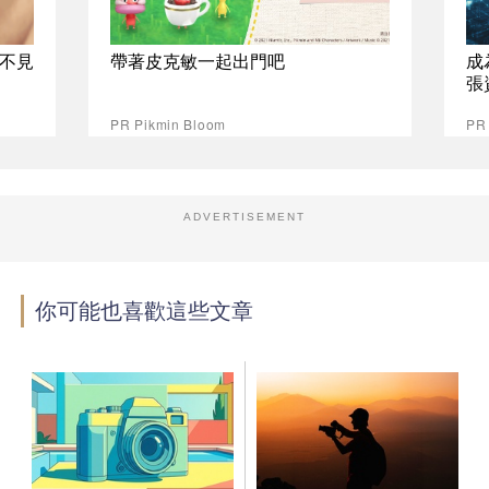
不見
帶著皮克敏一起出門吧
成
張
PR Pikmin Bloom
P
ADVERTISEMENT
你可能也喜歡這些文章