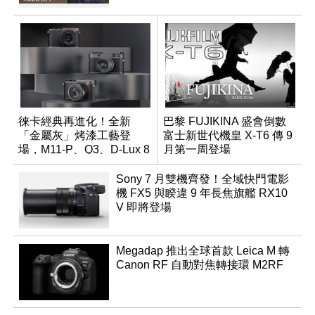
徠卡經典再進化！全新
巴黎 FUJIKINA 盛會倒數
「金屬灰」烤漆工藝登
富士新世代機皇 X-T6 傳 9
場，M11-P、Q3、D-Lux 8
月第一周登場
領銜換裝
Sony 7 月雙機齊發！全域快門電影
機 FX5 與睽違 9 年長焦旗艦 RX10
V 即將登場
Megadap 推出全球首款 Leica M 轉
Canon RF 自動對焦轉接環 M2RF