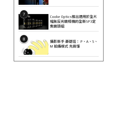
7
Cooke Optics推出適用於全片
幅無反光鏡相機的全新SP3定
焦鏡頭組
8
攝影新手 基礎班： P、A、S、
M 拍攝模式 先搞懂