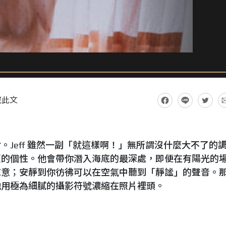
藏此文
Jeff 雖然一副「就這樣啊！」無所謂沒什麼大不了的
反的個性。他會帶你潛入海底的最深處，即便在有陽光的
涼意；安靜到你彷彿可以在空氣中聽到「靜謐」的聲音。
他用極為細膩的攝影符號濃縮在照片裡頭。