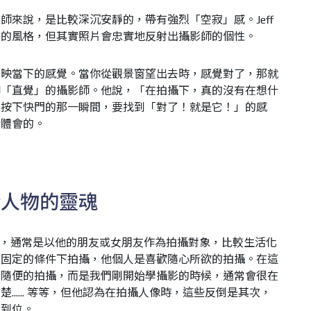
師來說，是比較深沉安靜的，帶有強烈「空寂」感。Jeff
定的風格，但其實照片會忠實地反射出攝影師的個性。
反映當下的感覺。當你從觀景窗望出去時，感覺對了，那就
仰「直覺」的攝影師。他說，「在拍攝下，真的沒有在想什
到按下快門的那一瞬間，要找到「對了！就是它！」的感
斷體會的。
於人物的靈魂
時候，通常是以他的朋友或女朋友作為拍攝對象，比較生活化
、固定的條件下拍攝，他個人是喜歡隨心所欲的拍攝。在這
指隨便的拍攝，而是我們剛開始學攝影的時候，通常會很在
..... 等等，但他認為在拍攝人像時，這些反倒是其次，
否到位。