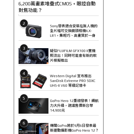
6,200萬畫素堆疊式CMOS + 眼控自動
對焦功能？
2
Sony發表適合安裝在無人機的
全片幅可交換鏡頭相機ILX-
LR1，集輕巧、高畫質於一身
3
疑似FUJIFILM GFX100 II實機
照流出！同時可能會有新的軟
片模擬推出
4
Western Digital 宣布推出
SanDisk Extreme PRO SDXC
UHS-II V60 等級記憶卡
5
GoPro Hero 12重磅發表！續航
力大升級，建議售價新台幣
14,900元
6
傳聞GoPro將於9月6日發表最
新運動攝影機GoPro Hero 12？