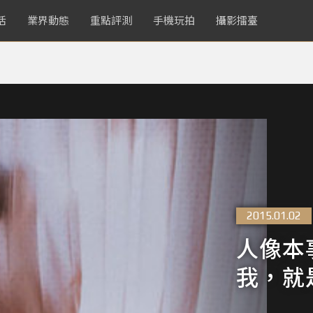
活
業界動態
重點評測
手機玩拍
攝影擂臺
2015.01.02
人像本事
我，就