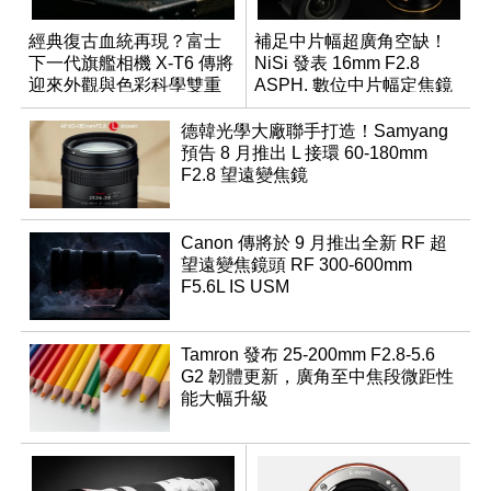
經典復古血統再現？富士
補足中片幅超廣角空缺！
下一代旗艦相機 X-T6 傳將
NiSi 發表 16mm F2.8
迎來外觀與色彩科學雙重
ASPH. 數位中片幅定焦鏡
優化
德韓光學大廠聯手打造！Samyang
預告 8 月推出 L 接環 60-180mm
F2.8 望遠變焦鏡
Canon 傳將於 9 月推出全新 RF 超
望遠變焦鏡頭 RF 300-600mm
F5.6L IS USM
Tamron 發布 25-200mm F2.8-5.6
G2 韌體更新，廣角至中焦段微距性
能大幅升級