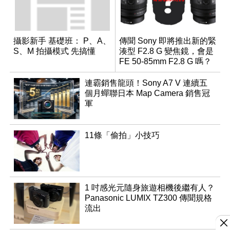
攝影新手 基礎班： P、A、
傳聞 Sony 即將推出新的緊
S、M 拍攝模式 先搞懂
湊型 F2.8 G 變焦鏡，會是
FE 50-85mm F2.8 G 嗎？
連霸銷售龍頭！Sony A7 V 連續五
個月蟬聯日本 Map Camera 銷售冠
軍
11條「偷拍」小技巧
1 吋感光元隨身旅遊相機後繼有人？
Panasonic LUMIX TZ300 傳聞規格
流出