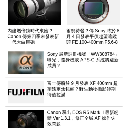
內建增倍鏡時代來臨？
蓄勢待發？傳 Sony 將於 8
Canon 傳第四季末發表新
月 4 日發表平價超望遠鏡
一代大白巨砲
頭 FE 100-400mm F5.6-8
Sony 最新註冊機號「WW308784」
曝光，隨身機或 APS-C 系統將迎新
成員？
富士傳將於 9 月發表 XF 400mm 超
望遠定焦鏡頭？野生動物攝影師期
待值拉滿
Canon 釋出 EOS R5 Mark II 最新韌
體 Ver.1.3.1，修正全域 AF 操作失
效問題