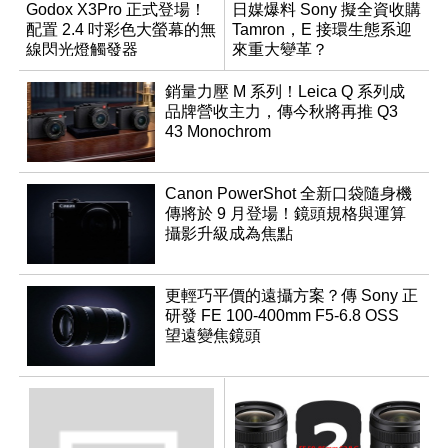
Godox X3Pro 正式登場！
日媒爆料 Sony 擬全資收購
配置 2.4 吋彩色大螢幕的無
Tamron，E 接環生態系迎
線閃光燈觸發器
來重大變革？
銷量力壓 M 系列！Leica Q 系列成
品牌營收主力，傳今秋將再推 Q3
43 Monochrom
Canon PowerShot 全新口袋隨身機
傳將於 9 月登場！鏡頭規格與運算
攝影升級成為焦點
更輕巧平價的遠攝方案？傳 Sony 正
研發 FE 100-400mm F5-6.8 OSS
望遠變焦鏡頭