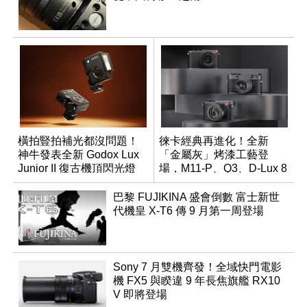
橫拍豎拍補光都沒問題！
徠卡經典再進化！全新
神牛發表全新 Godox Lux
「金屬灰」烤漆工藝登
Junior II 復古機頂閃光燈
場，M11-P、Q3、D-Lux 8
領銜換裝
巴黎 FUJIKINA 盛會倒數 富士新世
代機皇 X-T6 傳 9 月第一周登場
Sony 7 月雙機齊發！全域快門電影
機 FX5 與睽違 9 年長焦旗艦 RX10
V 即將登場