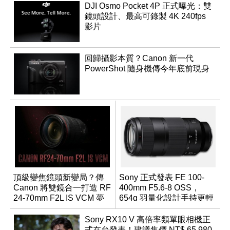
DJI Osmo Pocket 4P 正式曝光：雙
鏡頭設計、最高可錄製 4K 240fps
影片
回歸攝影本質？Canon 新一代
PowerShot 隨身機傳今年底前現身
頂級變焦鏡頭新變局？傳
Sony 正式發表 FE 100-
Canon 將雙鏡合一打造 RF
400mm F5.6-8 OSS，
24-70mm F2L IS VCM 夢
654g 羽量化設計手持更輕
幻規格
鬆
Sony RX10 V 高倍率類單眼相機正
式在台發表！建議售價 NT$ 65,980