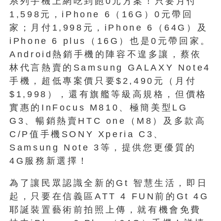
系列手機上網吃到飽0元方案！只要月付
1,598元，iPhone 6（16G）0元帶回
家；月付1,998元，iPhone 6（64G）及
iPhone 6 plus（16G）也是0元帶回家。
Android熱銷手機的陣容不遑多讓，蔡依
林代言熱賣的Samsung GALAXY Note4
手機，超低專案價只要$2,490元（月付
$1,998），還有旗艦等級高規格，但價格
實惠的InFocus M810、極簡美型LG
G3、暢銷熱賣HTC one（M8）及多款高
C/P值手機SONY Xperia C3、
Samsung Note 3等，提供您更優質的
4G服務新選擇！
為了讓民眾認識全新的Gt 智慧生活，即日
起，只要在信義區ATT 4 FUN前的Gt 4G
耶誕裝置藝術前拍照上傳，就有機會免費