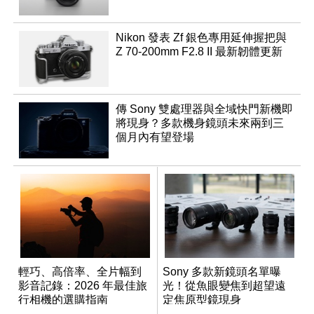
Nikon 發表 Zf 銀色專用延伸握把與
Z 70-200mm F2.8 II 最新韌體更新
傳 Sony 雙處理器與全域快門新機即
將現身？多款機身鏡頭未來兩到三
個月內有望登場
輕巧、高倍率、全片幅到
Sony 多款新鏡頭名單曝
影音記錄：2026 年最佳旅
光！從魚眼變焦到超望遠
行相機的選購指南
定焦原型鏡現身