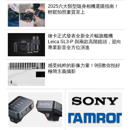
2025六大類型隨身相機選購指南！
輕鬆拍照畫質至上
徠卡正式發表全新全片幅旗艦機
Leica SL3-P 與兩款高階鏡頭，迎向
專業影音全方位演進
感受純粹的影像力量！9招教你拍好
極簡主義攝影