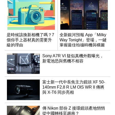
是時候該換新相機了嗎？7
全新銀河預報 App「Milky
個你手上器材真的需要升
Way Tonight」登場，一鍵
級的理由
掌握最佳拍攝時機與構圖
Sony A7R VI 疑似真機外觀曝光，
新電池恐與舊機不相容
富士新一代中長焦主力鏡頭 XF 50-
140mm F2.8 R LM OIS WR II 傳將
與 X-T6 同步亮相
傳 Nikon 部份 Z 接環鏡頭產地悄悄
從中國轉移至越南？