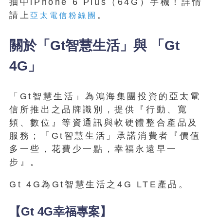
抽中iPhone 6 Plus（64G）手機！詳情
請上
。
亞太電信粉絲團
關於「Gt智慧生活」與 「Gt
4G」
「Gt智慧生活」為鴻海集團投資的亞太電
信所推出之品牌識別，提供『行動、寬
頻、數位』等資通訊與軟硬體整合產品及
服務；「Gt智慧生活」承諾消費者『價值
多一些，花費少一點，幸福永遠早一
步』。
Gt 4G為Gt智慧生活之4G LTE產品。
【Gt 4G幸福專案】