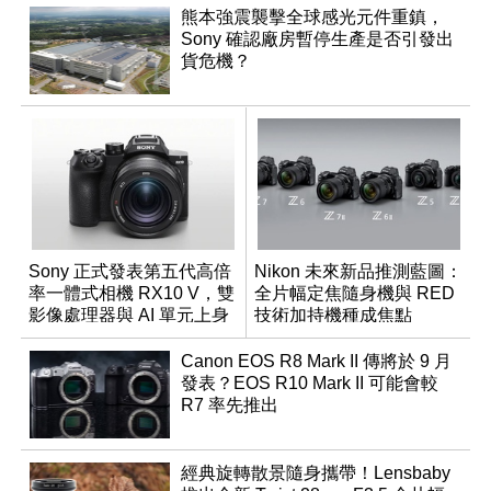
熊本強震襲擊全球感光元件重鎮，
Sony 確認廠房暫停生產是否引發出
貨危機？
Sony 正式發表第五代高倍
Nikon 未來新品推測藍圖：
率一體式相機 RX10 V，雙
全片幅定焦隨身機與 RED
影像處理器與 AI 單元上身
技術加持機種成焦點
Canon EOS R8 Mark II 傳將於 9 月
發表？EOS R10 Mark II 可能會較
R7 率先推出
經典旋轉散景隨身攜帶！Lensbaby