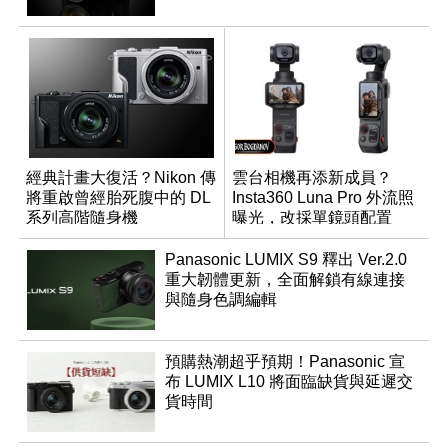
經典計畫大復活？Nikon 傳
雲台相機再添新成員？
將重啟曾經胎死腹中的 DL
Insta360 Luna Pro 外流照
系列高階隨身機
曝光，改採單鏡頭配置
Panasonic LUMIX S9 釋出 Ver.2.0
重大韌體更新，全面解鎖有線連接
與隨身色調編輯
預購熱潮超乎預期！Panasonic 宣
布 LUMIX L10 將面臨缺貨與延遲交
貨時間