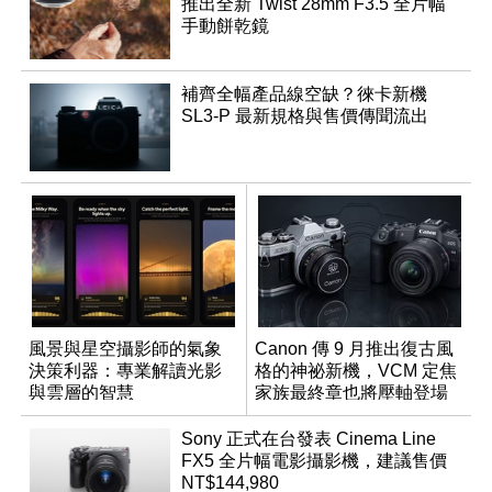
推出全新 Twist 28mm F3.5 全片幅
手動餅乾鏡
補齊全幅產品線空缺？徠卡新機
SL3-P 最新規格與售價傳聞流出
風景與星空攝影師的氣象
Canon 傳 9 月推出復古風
決策利器：專業解讀光影
格的神祕新機，VCM 定焦
與雲層的智慧
家族最終章也將壓軸登場
App「Atmos」登場
Sony 正式在台發表 Cinema Line
FX5 全片幅電影攝影機，建議售價
NT$144,980