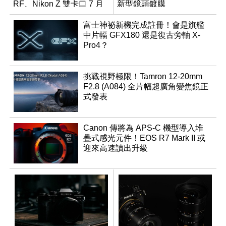
RF、Nikon Z 雙卡口 7 月
新型鏡頭鍍膜
同步登台
富士神祕新機完成註冊！會是旗艦
中片幅 GFX180 還是復古旁軸 X-
Pro4？
挑戰視野極限！Tamron 12-20mm
F2.8 (A084) 全片幅超廣角變焦鏡正
式發表
Canon 傳將為 APS-C 機型導入堆
疊式感光元件！EOS R7 Mark II 或
迎來高速讀出升級