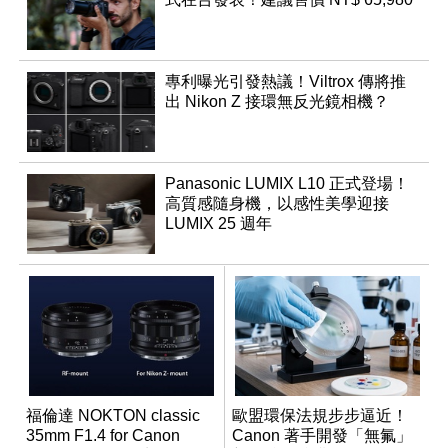
專利曝光引發熱議！Viltrox 傳將推
出 Nikon Z 接環無反光鏡相機？
Panasonic LUMIX L10 正式登場！
高質感隨身機，以感性美學迎接
LUMIX 25 週年
福倫達 NOKTON classic
歐盟環保法規步步逼近！
35mm F1.4 for Canon
Canon 著手開發「無氟」