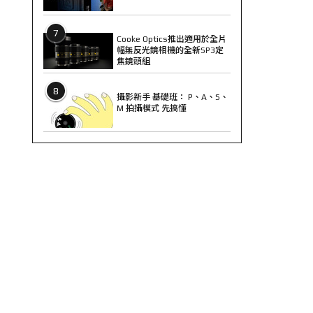
7
Cooke Optics推出適用於全片
幅無反光鏡相機的全新SP3定
焦鏡頭組
8
攝影新手 基礎班： P、A、S、
M 拍攝模式 先搞懂