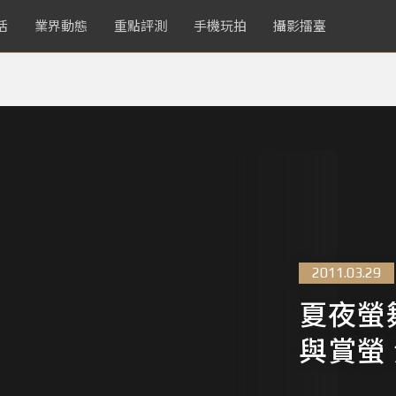
活
業界動態
重點評測
手機玩拍
攝影擂臺
2011.03.29
夏夜螢
與賞螢