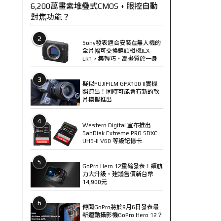
6,200萬畫素堆疊式CMOS + 眼控自動
對焦功能？
2
Sony發表適合安裝在無人機的
全片幅可交換鏡頭相機ILX-
LR1，集輕巧、高畫質於一身
3
疑似FUJIFILM GFX100 II實機
照流出！同時可能會有新的軟
片模擬推出
4
Western Digital 宣布推出
SanDisk Extreme PRO SDXC
UHS-II V60 等級記憶卡
5
GoPro Hero 12重磅發表！續航
力大升級，建議售價新台幣
14,900元
6
傳聞GoPro將於9月6日發表最
新運動攝影機GoPro Hero 12？