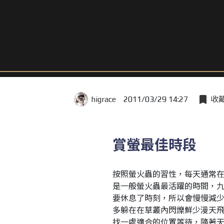
higrace
2011/03/29 14:27
收
賞螢最佳時段
按照螢火蟲的習性，每天通常在
是一般螢火蟲最活躍的時間，
要休息了時刻，所以會慢慢減少
多躲在在草叢內閃爍鮮少漫天
找一處適合的位置等待，隨著