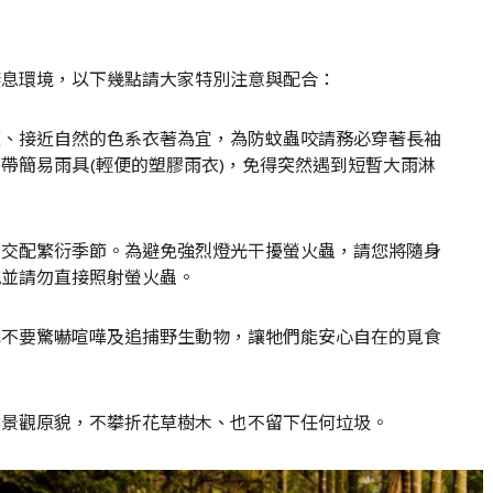
棲息環境，以下幾點請大家特別注意與配合：
適、接近自然的色系衣著為宜，為防蚊蟲咬請務必穿著長袖
帶簡易雨具(輕便的塑膠雨衣)，免得突然遇到短暫大雨淋
的交配繁衍季節。為避免強烈燈光干擾螢火蟲，請您將隨身
紙並請勿直接照射螢火蟲。
己不要驚嚇喧嘩及追捕野生動物，讓牠們能安心自在的覓食
然景觀原貌，不攀折花草樹木、也不留下任何垃圾。