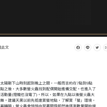
藏此文
太陽剛下山時刻起到晚上之間，一般而言約在7點到9點
九點之後，大多數螢火蟲找到配偶開始進備交配。也進入了
活動量(燈籠也沒電了)。所以，如果在九點以後螢火蟲大
飛舞。建議天黑以前先抵達賞螢地點，了解賞「螢」環境，
天幕轉暗，螢火蟲會悄悄由草叢間飛起然後逐漸數量開始增